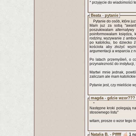
* przyjęcie do wiadomości t
Beata - pytanie
Pytanie do osób, które juz
Mam juz za sobą "awantu
poszukiwałam alternatywy
poinformowałam księdza, k
rodziny, wyzywanie z ambony
po katolicku, bo dziecko 
kościoła aby złożyć wyznanie wiary..
argumentacji a wsparcia z n
Po latach przemyśleń, o co 
przynalezność do instytucji
Martwi mnie jednak, powtórk
zaliczam ale mam katolickie s
Pytanie jest, czy mieliście 
magda - gdzie wzor???
"
Następne kroki polegają na
stosownego listu"
witam, prosze o wzor tego li
Natalia B. - Pfffff
1 n