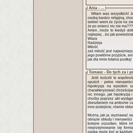
Ania - ...
Witam was wszystkich! J
osobą bardzo religijną, cho
siebie! wiem że życie na zi
że po smierci nic nie ma???
Amen...może to kiedyś do
najlepiej....bo jak powiedzia
Wiara
Nadzieja
Miłość
zaś miłość jest najważniejs
jego powtórne przyjście, an
jak dla mnie totalna pustką!
Tomasz - Do tych za i p
Jeśli kościół to wspóln
opuścił - pełne nienawiśc
hipokryzja na wysokim szc
charakteryzować chrześcijan
nic innego, jak hipokryzja
choćby poprzez akt wystąpie
zbesztaniem na ambonie całe
inne podejście, równie obłu
Można, jak ja, wyznawać swo
obrazie obłudy i nienawiści 
kolejne oszustwo, które i
nieprzejmowanie się formal
osoba może być w każdym wy