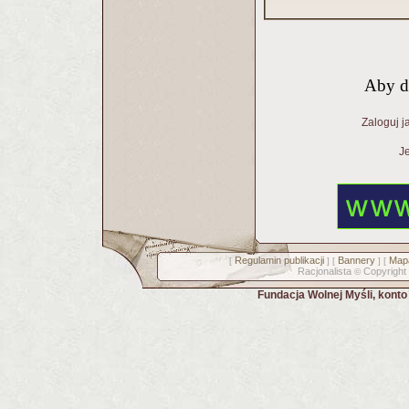
Aby d
Zaloguj j
Je
Regulamin publikacji
Bannery
Mapa
[
] [
] [
Racjonalista
Copyright
©
Fundacja Wolnej Myśli, kont