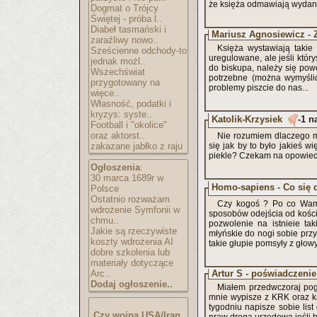
że księża odmawiają wydan
Dogmat o Trójcy
Świętej - próba l..
Diabeł tasmański i
Mariusz Agnosiewicz - Z
zaraźliwy nowo..
Księża wystawiają takie
Sześcienne odchody-to
uregulowane, ale jeśli któr
jednak możl..
do biskupa, należy się powo
Wszechświat
potrzebne (można wymyślić
przygotowany na
problemy piszcie do nas...
więce..
Własność, podatki i
kryzys: syste..
Katolik-Krzysiek
-1 n
Football i "okolice"
oraz aktorst..
Nie rozumiem dlaczego mó
zakazane jabłko z raju
się jak by to było jakieś w
piekle? Czekam na opowiedź
Ogłoszenia
:
30 marca 1689r w
Homo-sapiens - Co się d
Polsce
Ostatnio rozważam
Czy kogoś ? Po co Wam l
wdrożenie Symfonii w
sposobów odejścia od kości
chmu..
pozwolenie na istnieie tak
Jakie są rzeczywiste
młyńskie do nogi sobie prz
koszty wdrożenia AI
takie głupie pomsyły z głowy
dobre szkolenia lub
materiały dotyczące
Arc..
Artur S - poświadczenie
Dodaj ogłoszenie..
Miałem przedwczoraj pog
mnie wypisze z KRK oraz k
tygodniu napisze sobie list
Czy wojna USA/Iran