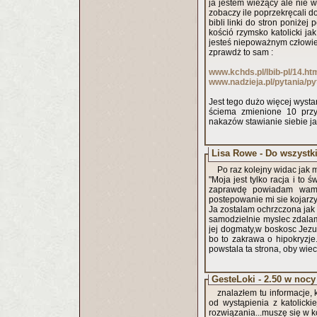
ja jestem wieżący ale nie w
zobaczy ile poprzekręcali dodali z pogaństwa zaprzeczają sami sobie a dowód na to można znalść w
bibli linki do stron poniżej pokazóją i udowadniają wielkie kłamstwa i obrazę Boga przez tak zwany
kośció rzymsko katolicki ja
jesteś niepoważnym człowi
zprawdż to sam :
www.kchds.pl/lbib-pl/14.ht
www.nadzieja.pl/pytania/py
Jest tego dużo więcej wysta
ściema zmienione 10 przy
nakazów stawianie siebie ja
Lisa Rowe - Do wszyst
Po raz kolejny widac jak m
"Moja jest tylko racja i to ś
zaprawdę powiadam wam, 
postepowanie mi sie kojarzy
Ja zostalam ochrzczona jak 
samodzielnie myslec zdalam 
jej dogmaty,w boskosc Jezus
bo to zakrawa o hipokryzje.
powstala ta strona, oby wiece
GesteLoki - 2.50 w nocy
znalazłem tu informacje
od wystąpienia z katolick
rozwiązania...muszę się w 