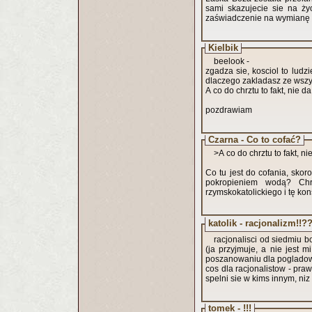
sami skazujecie sie na ży
zaświadczenie na wymianę g
Kielbik
beelook -
zgadza sie, kosciol to ludzi
dlaczego zakladasz ze wszy
A co do chrztu to fakt, nie da
pozdrawiam
Czarna - Co to cofać?
>A co do chrztu to fakt, ni
Co tu jest do cofania, skor
pokropieniem wodą? Chr
rzymskokatolickiego i tę ko
katolik - racjonalizm!!??
racjonalisci od siedmiu bo
(ja przyjmuje, a nie jest 
poszanowaniu dla pogladow r
cos dla racjonalistow - pr
spelni sie w kims innym, niz
tomek - !!!