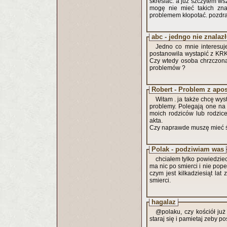
skreślać. a już szczytem ws
mogę nie mieć takich zna
problemem kłopotać. pozd
abc - jedngo nie znalaz
Jedno co mnie interesuje
postanowila wystapić z KRK.
Czy wtedy osoba chrzczona 
problemów ?
Robert - Problem z apos
Witam . ja także chcę wystą
problemy. Polegają one na 
moich rodziców lub rodzic
akta.
Czy naprawde muszę mieć 
Polak - podziwiam was
chciałem tylko powiedzie
ma nic po smierci i nie pope
czym jest kilkadziesiąt la
smierci.
hagalaz
@polaku, czy kościół już
staraj się i pamietaj zeby 