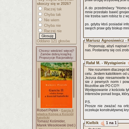
praw drogą urzędową jeśli b
skoczy się w 2026?
A do przedmówcy "Homo-sa
Raczej tak
mnie przestało bawić gnoje
Chyba tak
nie trzeba sam robisz to z w
Nie wiem
ps. gdyby ktoś posiadał inf
Chyba nie
swąich praw gdy biskup mni
Raczej nie
Mariusz Agnosiewicz - 
Oddano 121 głosów.
Proponuję, abyś napisał 
nas. Postaramy się coś zrob
Chcesz wiedzieć więcej?
Zamów dobrą książkę.
Propozycje Racjonalisty:
Rafał M. - Wystąpienie
Nie rozumiem dlaczego kt
celu. Jestem katolikiem od 
Jezusa daje niesamowite ko
sie z pewnych norm i pow
filozofów ale PO CO?!
Występowanie z kościoła ty
interesów ponad boga, który
P.S.
Prosze nie zważać na orto
oczekuje konstruktywnej kry
Robert Piętek -
Garcia II
władca Konga a Kościół
katolicki
Tomasz Kośmider,
Kielbik
1 na 1
Marek Wesołowski (red.)