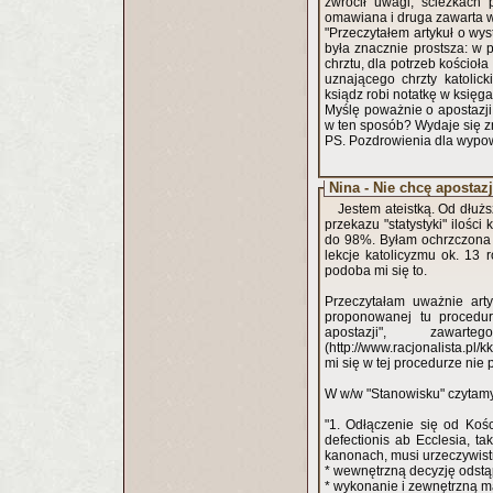
zwrócił uwagi, ścieżkach 
omawiana i druga zawarta w 
"Przeczytałem artykuł o wys
była znacznie prostsza: w 
chrztu, dla potrzeb kościo
uznającego chrzty katolic
ksiądz robi notatkę w księga
Myślę poważnie o apostazji
w ten sposób? Wydaje się zna
PS. Pozdrowienia dla wypow
Nina - Nie chcę apostazj
Jestem ateistką. Od dłu
przekazu "statystyki" iloś
do 98%. Byłam ochrzczona i
lekcje katolicyzmu ok. 13 
podoba mi się to.
Przeczytałam uważnie art
proponowanej tu procedur
apostazji", zawa
(http://www.racjonalista.pl
mi się w tej procedurze nie
W w/w "Stanowisku" czytam
"1. Odłączenie się od Koś
defectionis ab Ecclesia, 
kanonach, musi urzeczywistn
* wewnętrzną decyzję odstąp
* wykonanie i zewnętrzną man