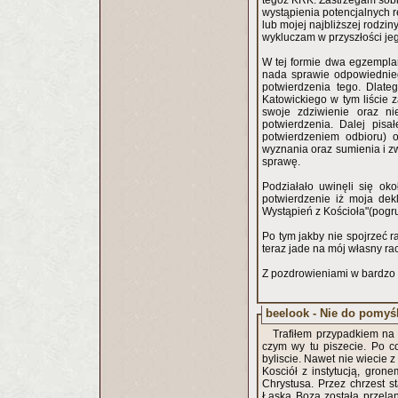
tegoż KRK. Zastrzegam sobi
wystąpienia potencjalnych 
lub mojej najbliższej rodzi
wykluczam w przyszłości je
W tej formie dwa egzemplar
nada sprawie odpowiednie
potwierdzenia tego. Dlat
Katowickiego w tym liście 
swoje zdziwienie oraz n
potwierdzenia. Dalej pisa
potwierdzeniem odbioru) 
wyznania oraz sumienia i z
sprawę.
Podziałało uwinęli się ok
potwierdzenie iż moja deklaracja 
Wystąpień z Kościoła"(pogrub
Po tym jakby nie spojrzeć r
teraz jade na mój własny rac
Z pozdrowieniami w bardzo
beelook - Nie do pomyś
Trafiłem przypadkiem na 
czym wy tu piszecie. Po c
byliscie. Nawet nie wiecie 
Kosciół z instytucją, gron
Chrystusa. Przez chrzest s
Łaska Boza została przela