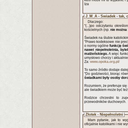
ktoś może mi to wyjaśnić 
Iza
J_M_A - Świadek - tak, c
Dlaczego:
"(...)po odczytaniu okreś
kościelnych (np.
nie można 
Świadek na ślubie katolickim
"Prawo kodeksowe nie prec
o normy ogólne
funkcję św
nawet niepełnoletnia, by
małżeńskiego.
A więc funkc
umysłowo chorzy i aktualnie
Za:
www.opoka.org.pl/
To samo źródło dodaje dalej
"Do godziwości, biorąc ró
świadkami były osoby doro
Rozumiem, że preferuje się 
ale świadkiem może być też
Rodzice chrzestni to zu
przewodników duchowych.
Złotek - Niepełnoletni
Mam pytanie, jak to wyg
oficjalnie katolikami i nie 