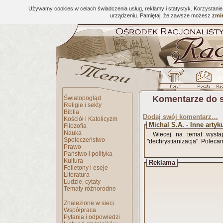
Używamy cookies w celach świadczenia usług, reklamy i statystyk. Korzystani
urządzeniu. Pamiętaj, że zawsze możesz
zmie
Komentarze do 
Światopogląd
Religie i sekty
Biblia
Dodaj swój komentarz…
Kościół i Katolicyzm
Michal S.A. - Inne artyk
Filozofia
Nauka
Wiecej na temat wysta
Społeczeństwo
"dechrystianizacja". Poleca
Prawo
Państwo i polityka
Kultura
Reklama
Felietony i eseje
Literatura
Ludzie, cytaty
Tematy różnorodne
Znalezione w sieci
Współpraca
Pytania i odpowiedzi