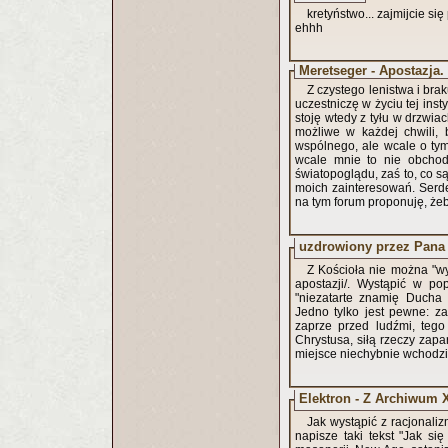
kretyństwo... zajmijcie się
ehhh
Meretseger - Apostazja.
Z czystego lenistwa i bra
uczestniczę w życiu tej ins
stoję wtedy z tyłu w drzwia
możliwe w każdej chwili, 
wspólnego, ale wcale o tym 
wcale mnie to nie obchod
światopoglądu, zaś to, co są
moich zainteresowań. Ser
na tym forum proponuję, żeb
uzdrowiony przez Pana 
Z Kościoła nie można "wy
apostazji/. Wystąpić w p
"niezatarte znamię Ducha 
Jedno tylko jest pewne: z
zaprze przed ludźmi, tego
Chrystusa, siłą rzeczy zapa
miejsce niechybnie wchodzi k
Elektron - Z Archiwum 
Jak wystąpić z racjonal
napisze taki tekst "Jak si