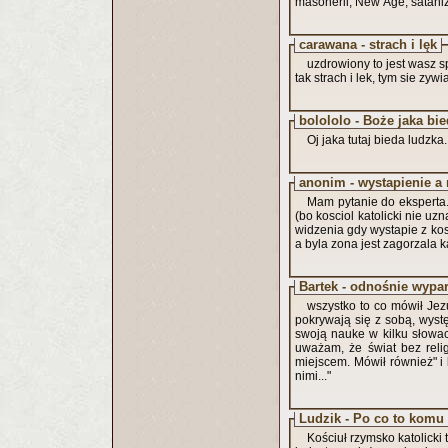
masonerii, New Age, satanizm
carawana - strach i lęk
uzdrowiony to jest 
tak strach i lek, tym sie zywia
bolololo - Boże jaka bied
Oj jaka tutaj bieda ludzka..
anonim - wystapienie a
Mam pytanie do eksperta.
(bo kosciol katolicki nie u
widzenia gdy wystapie z kos
a byla zona jest zagorzala 
Bartek - odnośnie wypar
wszystko to co mówił Jezu
pokrywają się z sobą, wyst
swoją nauke w kilku słowach
uważam, że świat bez reli
miejscem. Mówił również" i
nimi..."
Ludzik - Po co to komu
Kościuł rzymsko katolicki