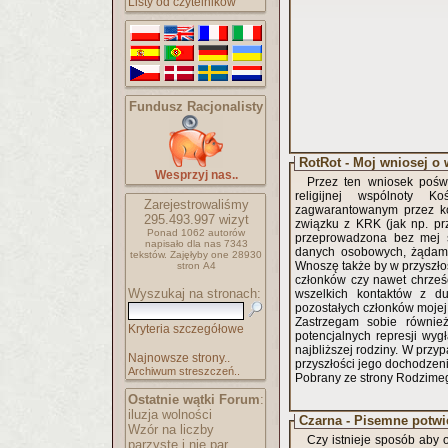
Listy od czytelników
Fundusz Racjonalisty
RotRot - Moj wniosej o 
Wesprzyj nas..
Przez ten wniosek pośw
religijnej wspólnoty K
Zarejestrowaliśmy
zagwarantowanym przez kon
295.493.997
wizyt
związku z KRK (jak np. prz
Ponad 1062 autorów
przeprowadzona bez mej ś
napisało
dla nas 7343
danych osobowych, żądam 
tekstów.
Zajęłyby one 28930
Wnoszę także by w przyszłoś
stron A4
członków czy nawet chrześ
Wyszukaj na stronach:
wszelkich kontaktów z d
pozostałych członków mojej
Zastrzegam sobie również
Kryteria szczegółowe
potencjalnych represji wy
najbliższej rodziny. W prz
Najnowsze strony..
przyszłości jego dochodzen
Archiwum streszczeń..
Pobrany ze strony Rodzimeg
Ostatnie wątki Forum
:
iluzja wolności
Czarna - Pisemne potwi
Wzór na liczby
Czy istnieje sposób aby
parzyste i nie par..