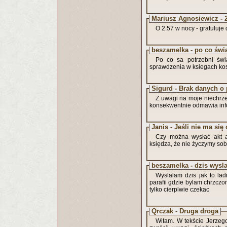
Mariusz Agnosiewicz - 
O 2.57 w nocy - gratuluje 
beszamelka - po co świ
Po co sa potrzebni świ
sprawdzenia w ksiegach ko
Sigurd - Brak danych o p
Z uwagi na moje niechrze
konsekwentnie odmawia infor
Janis - Jeśli nie ma si
Czy można wysłać akt ap
księdza, że nie życzymy sob
beszamelka - dzis wysl
Wyslalam dzis jak to lad
parafii gdzie bylam chrzczo
tylko cierplwie czekac
Qrczak - Druga droga
Witam. W tekście Jerzeg