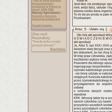
-
Kler w armii ludowej.
Rafal M.
Duszpasterstwo
Jesli ktos nie postepuje zgo
wojskowe w Polsce w
nimi, widzi falsz, oblude i
latach 1945-1956
wlasna osoba dana organiz
Mariusz Agnosiewicz -
To mi sie po prostu w pale n
Kościół a faszyzm.
Pozdrawiam
Anatomia kolaboracji
Znajdź książkę..
Artur_S - Udało się :]
Złota myśl
Oto mój akt apostazji któ
Racjonalisty:
O Ś W I A D C Z E N
"Prawdę trzeba wyrażać
akt apostazji
prostymi słowami."
Ja, Artur S, syn XXX i XXX 
Ajschylos
świadom swej decyzji oraz 
ten dokument, że nie chcę b
W imię praw człowieka, żąda
możliwości wyboru innej rel
Powodem dla którego opuszc
ingerującego bezpośrednio 
rzymsko-katolickiego pozost
- nie biorę udziału w naboż
religijnych Kościoła katoli
przez rzymskokatolickiego k
przystąpieniem do wspóln
ustawę
o ochronie danych osobo
rejestrów
KRK. Wnoszę także by w przy
swoich członków czy nawet 
przyszłości wszelkich kont
przez pozostałych członków