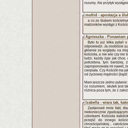
rozumy. Ale przytyk wystąpie
mufrid - apostazja a ślu
a co ze ślubem kościelny
małżonków wystąpi z Kości
Agnieszka - Ponawiam 
Było tu już kilka pytań o
odpowiedzi. Ja osobiście ju
głównie ze względu na moj
kościoła, a nie wie czy nie
ludzi, każdy żyje jak chce,
potrzebna, tym bardziej,
zaproponowała mi nawet, że
cierpiała. Czy Kościół ma j
od życiowej mądrości (bądź
Mam jeszcze jedno pytanie:
co rozumiem, skutek jest ta
różnica poza tym, że z zało
Izabella - wiara tak, kat
Zastanowił mnie fakt, dl
niekoniecznie zgadzającym 
członkami Kościoła katoli
przejść do innego kościo
chrześcijańskiej... całośc