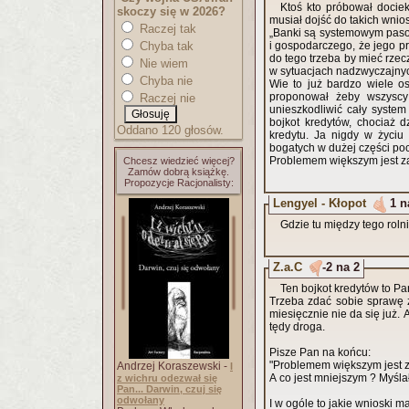
Ktoś kto próbował dociekać 
skoczy się w 2026?
musiał dojść do takich wnio
Raczej tak
„Banki są systemowym pasoż
Chyba tak
i gospodarczego, że jego pr
do tego trzeba by mieć rzec
Nie wiem
w sytuacjach nadzwyczajnych
Chyba nie
Wie to już bardzo wiele o
proponował żeby wszyscy
Raczej nie
unieszkodliwić cały syste
bojkot kredytów, chociaż dz
Oddano 120 głosów.
kredytu. Ja nigdy w życiu nie pożyczałem pieniędzy od banku więc to jest możliwe. Bogactwo
bogatych w dużej części poch
Problemem większym jest za
Chcesz wiedzieć więcej?
Zamów dobrą książkę.
Propozycje Racjonalisty:
Lengyel - Kłopot
1 n
Gdzie tu między tego rolni
Z.a.C
-2 na 2
Ten bojkot kredytów to P
Trzeba zdać sobie sprawę 
miesięcznie nie da się już. Artykuł woła o konkrety licz
tędy droga.
Pisze Pan na końcu:
"Problemem większym jest z
Andrzej Koraszewski -
I
A co jest mniejszym ? Myśl
z wichru odezwał się
Pan... Darwin, czuj się
odwołany
I w ogóle to jakie wnioski m