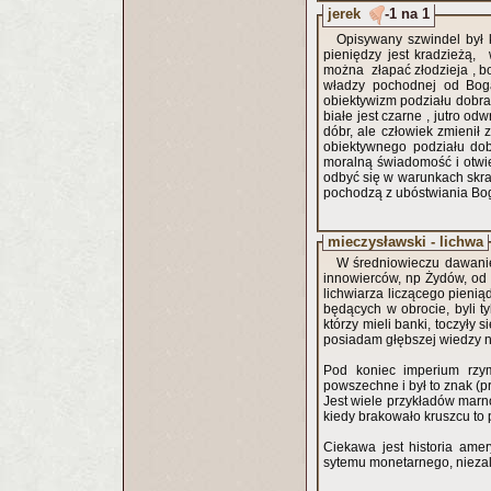
jerek
-1 na 1
Opisywany szwindel był 
pieniędzy jest kradzieżą,
można złapać złodzieja , b
władzy pochodnej od Boga
obiektywizm podziału dobra/
białe jest czarne , jutro o
dóbr, ale człowiek zmienił
obiektywnego podziału dob
moralną świadomość i otwie
odbyć się w warunkach skrajn
pochodzą z ubóstwiania Bog
mieczysławski - lichwa
W średniowieczu dawanie 
innowierców, np Żydów, od 
lichwiarza liczącego pienią
będących w obrocie, byli t
którzy mieli banki, toczyły 
posiadam głębszej wiedzy na
Pod koniec imperium rzym
powszechne i był to znak (
Jest wiele przykładów marno
kiedy brakowało kruszcu to 
Ciekawa jest historia ame
sytemu monetarnego, niezal