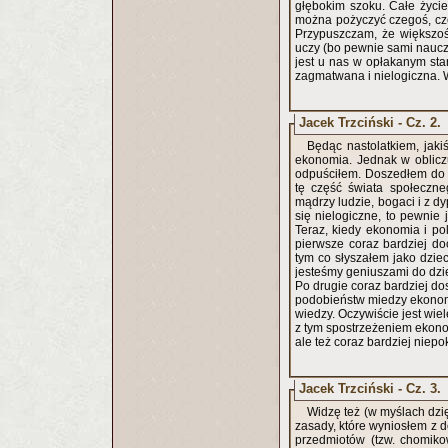
głębokim szoku. Całe życi
można pożyczyć czegoś, cze
Przypuszczam, że większość
uczy (bo pewnie sami nauc
jest u nas w opłakanym st
zagmatwana i nielogiczna. 
Jacek Trzciński - Cz. 2.
Będąc nastolatkiem, jak
ekonomia. Jednak w oblicz
odpuściłem. Doszedłem do w
tę część świata społeczne
mądrzy ludzie, bogaci i z d
się nielogiczne, to pewnie
Teraz, kiedy ekonomia i po
pierwsze coraz bardziej do
tym co słyszałem jako dziec
jesteśmy geniuszami do dzi
Po drugie coraz bardziej do
podobieństw miedzy ekonomi
wiedzy. Oczywiście jest wie
z tym spostrzeżeniem ekono
ale też coraz bardziej niepo
Jacek Trzciński - Cz. 3.
Widzę też (w myślach dzię
zasady, które wyniosłem z 
przedmiotów (tzw. chomikow