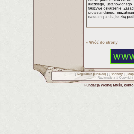
banku powinienem iść do s
ludzkiego, ustanowionego
fałszywe oskarżenie. Zasady
protestanckiego, muzułmań
naturalną cechą ludzką podl
« Wróć do strony
Regulamin publikacji
Bannery
Mapa
[
] [
] [
Racjonalista
Copyright
©
Fundacja Wolnej Myśli, kont