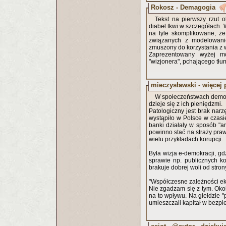
Rokosz - Demagogia
Tekst na pierwszy rzut o
diabeł tkwi w szczegółach.
na tyle skomplikowane, ż
związanych z modelowanie
zmuszony do korzystania z
Zaprezentowany wyżej m
"wizjonera", pchającego tłum
mieczysławski - więcej 
W społeczeństwach demokr
dzieje się z ich pieniędzmi.
Patologiczny jest brak nar
wystąpiło w Polsce w czasie
banki działały w sposób "ar
powinno stać na straży praw
wielu przykładach korupcji.
Była wizja e-demokracji, g
sprawie np. publicznych k
brakuje dobrej woli od stro
"Współczesne zależności eko
Nie zgadzam się z tym. Okoł
na to wpływu. Na giełdzie "
umieszczali kapitał w bezpie