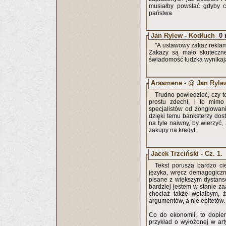
musiałby powstać gdyby 
państwa.
Jan Rylew - Kodłuch
0 
"A ustawowy zakaz rekla
Zakazy są mało skuteczne
świadomość ludzka wynikając
Arsamene - @ Jan Ryle
Trudno powiedzieć, czy to
prostu zdechł, i to mimo
specjalistów od żonglowan
dzięki temu banksterzy dost
na tyle naiwny, by wierzyć,
zakupy na kredyt.
Jacek Trzciński - Cz. 1.
Tekst porusza bardzo c
języka, wręcz demagogiczne
pisane z większym dystanse
bardziej jestem w stanie za
chociaż także wolałbym, 
argumentów, a nie epitetów
Co do ekonomii, to dopie
przykład o wyłożonej w art