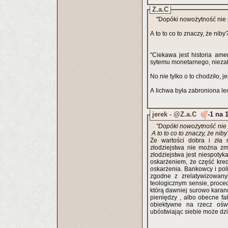
Z.a.C
"Dopóki nowożytność nie 
A to to co to znaczy, że niby
"Ciekawa jest historia am
sytemu monetarnego, niezal
No nie tylko o to chodziło, 
A lichwa była zabroniona lec
jerek - @Z.a.C
-1 na 
"Dopóki nowożytność nie 
A to to co to znaczy, że nib
Że wartości dobra i zła 
złodziejstwa nie można zm
złodziejstwa jest niespotyk
oskarżeniem, że część kred
oskarżenia. Bankowcy i poli
zgodne z zrelatywizowan
teologicznym sensie, proced
którą dawniej surowo karan
pieniędzy , albo obecne f
obiektywne na rzecz oświ
ubóstwiając siebie może dziś