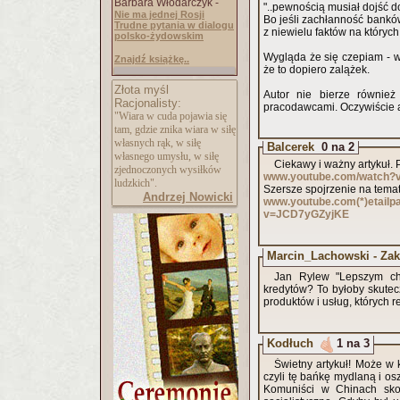
Barbara Włodarczyk -
"..pewnością musiał dojść d
Nie ma jednej Rosji
Bo jeśli zachłanność banków
Trudne pytania w dialogu
z niewielu faktów na których 
polsko-żydowskim
Wygląda że się czepiam - wi
Znajdź książkę..
że to dopiero zalążek.
Złota myśl
Autor nie bierze równie
Racjonalisty:
pracodawcami. Oczywiście ak
"Wiara w cuda pojawia się
tam, gdzie znika wiara w siłę
własnych rąk, w siłę
Balcerek
0 na 2
własnego umysłu, w siłę
Ciekawy i ważny artykuł. 
zjednoczonych wysiłków
www.youtube.com/watch
ludzkich".
Szersze spojrzenie na temat 
Andrzej Nowicki
www.youtube.com(*)etail
v=JCD7yGZyjKE
Marcin_Lachowski - Zak
Jan Rylew "Lepszym ch
kredytów? To byłoby skutecz
produktów i usług, których r
Kodłuch
1 na 3
Świetny artykuł! Może w 
czyli tę bańkę mydlaną i os
Komuniści w Chinach skop