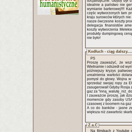
socjalistyczne. Gdyby był 
idealnie a państwo nie ge
wymianie barterowej!!!! Ka
częśc wytworzonych tam pr
kraju surowców których nie 
nasze ówczesne koszty produ
delegacja finansistów ame
koszty wytworzenia Meleks
produkty dumpingową ceną!
nie było!
Kodłuch - ciąg dalszy....
PS
Proszę zauważyć, że wsz
Wietnamie i odszedł od wymi
późniejszy kryzys paliwo
urealnienia wartości dol
pomysł do głowy. Wojna w 
sprzedaż swojej ropy za 
zasugerował! Gdyby Rosja z
gaz za "inną_walutę_niż_dola
I zauważcie proszę, jak d
momencie gdy zasoby USA i
czasowej z boomem na gaz 
A co do banków - jasne ze
większa niż zawartośc skarbc
Z.a.C
Na filmikach z Youtube 