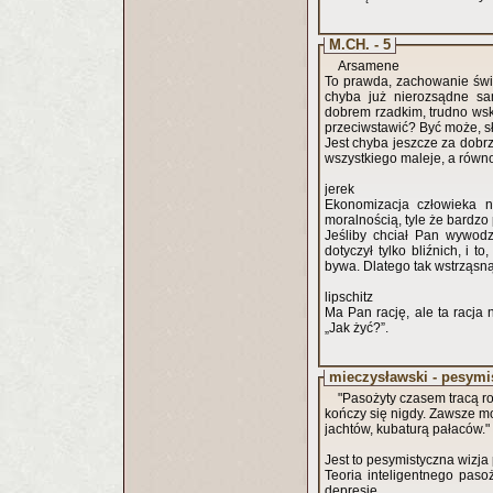
M.CH. - 5
Arsamene
To prawda, zachowanie świa
chyba już nierozsądne sa
dobrem rzadkim, trudno wsk
przeciwstawić? Być może, sł
Jest chyba jeszcze za dobrz
wszystkiego maleje, a rów
jerek
Ekonomizacja człowieka ni
moralnością, tyle że bardz
Jeśliby chciał Pan wywodz
dotyczył tylko bliźnich, i 
bywa. Dlatego tak wstrząsnął
lipschitz
Ma Pan rację, ale ta racja
„Jak żyć?”.
mieczysławski - pesymi
"Pasożyty czasem tracą r
kończy się nigdy. Zawsze m
jachtów, kubaturą pałaców."
Jest to pesymistyczna wizja 
Teoria inteligentnego paso
depresję.