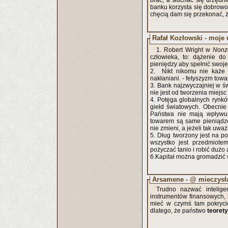
brać, a słuchać się urzędn
banku korzysta się dobrowol
chęcią dam się przekonać, ż
Rafał Kozłowski - moje
1. Robert Wright w
Nonz
człowieka, to: dążenie do
pieniędzy aby spełnić swoje
2. Nikt nikomu nie każe 
nakłaniani. - fetyszyzm towa
3. Bank najzwyczajniej w św
nie jest od tworzenia miejsc
4. Potęga globalnych rynkó
giełd światowych. Obecnie 
Państwa nie mają wpływu n
towarem są same pieniądze,
nie zmieni, a jeżeli tak uważa
5. Dług tworzony jest na po
wszystko jest przedmiote
pożyczać tanio i robić dużo 
6.Kapitał można gromadzić w
Arsamene - @ mieczysł
Trudno nazwać intelig
instrumentów finansowych, 
mieć w czymś tam pokrycie
dlatego, że państwo
teoret