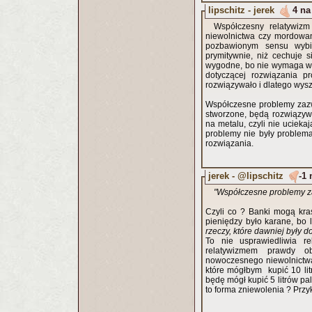
lipschitz - jerek
4 na
Współczesny relatywizm
niewolnictwa czy mordowan
pozbawionym sensu wybie
prymitywnie, niż cechuje 
wygodne, bo nie wymaga wi
dotyczącej rozwiązania pr
rozwiązywało i dlatego wysz
Współczesne problemy zazw
stworzone, będą rozwiązyw
na metalu, czyli nie ucieka
problemy nie były problema
rozwiązania.
jerek - @lipschitz
-1 
"Współczesne problemy 
Czyli co ? Banki mogą kr
pieniędzy było karane, bo 
rzeczy, które dawniej były 
To nie usprawiedliwia re
relatywizmem prawdy obi
nowoczesnego niewolnictwa
które mógłbym kupić 10 litr
będę mógł kupić 5 litrów pa
to forma zniewolenia ? Przy