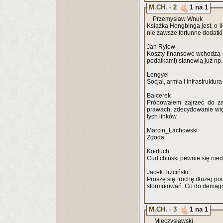
M.CH. - 2
1 na 1
Przemysław Wnuk
Książka Hongbinga jest, o 
nie zawsze fortunne dodatk
Jan Rylew
Koszty finansowe wchodzą 
podatkami) stanowią już np
Lengyel
Socjal, armia i infrastruktu
Balcerek
Próbowałem zajrzeć do za
prawach, zdecydowanie więc
tych linków.
Marcin_Lachowski
Zgoda.
Kołduch
Cud chiński pewnie się nied
Jacek Trzciński
Proszę się trochę dłużej p
sformułowań. Co do demago
M.CH. - 3
1 na 1
Mieczysławski