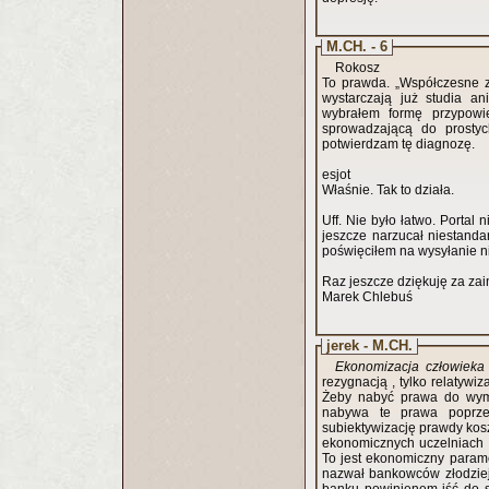
M.CH. - 6
Rokosz
To prawda. „Współczesne z
wystarczają już studia a
wybrałem formę przypowie
sprowadzającą do prostyc
potwierdzam tę diagnozę.
esjot
Właśnie. Tak to działa.
Uff. Nie było łatwo. Portal
jeszcze narzucał niestand
poświęciłem na wysyłanie ni
Raz jeszcze dziękuję za zai
Marek Chlebuś
jerek - M.CH.
Ekonomizacja człowieka n
rezygnacją , tylko relatywi
Żeby nabyć prawa do wymi
nabywa te prawa poprzez 
subiektywizację prawdy kos
ekonomicznych uczelniach 
To jest ekonomiczny paramet
nazwał bankowców złodziej