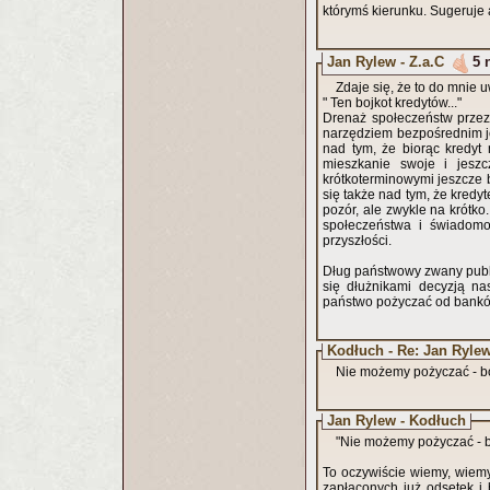
którymś kierunku. Sugeruje 
Jan Rylew - Z.a.C
5 
Zdaje się, że to do mnie 
" Ten bojkot kredytów..."
Drenaż społeczeństw przez
narzędziem bezpośrednim jes
nad tym, że biorąc kredyt
mieszkanie swoje i jesz
krótkoterminowymi jeszcze 
się także nad tym, że kredy
pozór, ale zwykle na krótko. Bojkot sensu stricte oczywiście nie uda się, ale stopniowe otrzeźwien
społeczeństwa i świadom
przyszłości.
Dług państwowy zwany public
się dłużnikami decyzją nas
państwo pożyczać od bankó
Kodłuch - Re: Jan Ryle
Nie możemy pożyczać - b
Jan Rylew - Kodłuch
"Nie możemy pożyczać - b
To oczywiście wiemy, wiemy
zapłaconych już odsetek i