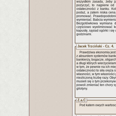
wszystkim zasada, żeby ja
pożyczyć, to najpierw od
ostateczności z banku. Ko
podaż, a zatem niska cena.
promować. Prawdopodobnie 
wymieniać. Babcia wymieniał
Bezgotówkowa wymiana dó
częściowo wyeliminować ko
kapustę, sąsiad ogórki i si
godzinami.
Jacek Trzciński - Cz. 4.
Prawdziwa ekonomia jest 
z absurdem systemów banko
bankierzy, bogacze, oligarc
a długi których wierzycielam
w tym, że pewnie na ich miej
ostateczności to siła oręża
własności, w tym własności 
niezliczoną liczbę razy. Oby
musieli się o tym przekonyw
powoli zmieniać ten chory sy
gilotyny.
Z.a.C
Pod katem owych wartosci p