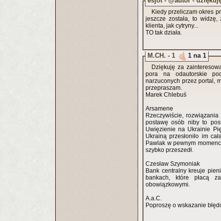
esjot - @autor - dziękuję
Kiedy przeliczam okres pr
jeszcze została, to widzę,
klienta, jak cytryny...
TO tak działa.
M.CH. - 1
1 na 1
Dziękuję za zainteresowa
pora na odautorskie pod
narzuconych przez portal, 
przepraszam.
Marek Chlebuś
Arsamene
Rzeczywiście, rozwiązania
postawę osób niby to pos
Uwięzienie na Ukrainie Pię
Ukrainą przesłoniło im całą
Pawlak w pewnym momencie 
szybko przeszedł.
Czesław Szymoniak
Bank centralny kreuje pie
bankach, które płacą za
obowiązkowymi.
A.a.C.
Poproszę o wskazanie błędó