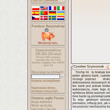
Listy od czytelników
Fundusz Racjonalisty
Wesprzyj nas..
Zarejestrowaliśmy
295.283.220
wizyt
Ponad 1062 autorów
napisało
dla nas 7343
tekstów.
Zajęłyby one 28930
stron A4
Czesław Szymoniak
Wyszukaj na stronach:
Trochę mi tu brakuje ko
jeden głowny bank, cudotw
niczego poprzez drukow
Kryteria szczegółowe
dokonywania stosownych kre
ten bank jest jednak lim
Najnowsze strony..
wykonawczą...mało tego dzi
Archiwum streszczeń..
symbioza ktorej ważnym cel
Inne banki są poniekąd pete
Ostatnie wątki Forum
:
Ta więc głównym winowaj
iluzja wolności
pieniadza, inflację jest, j
Wzór na liczby
ma przecież mechanizmy ko
parzyste i nie par..