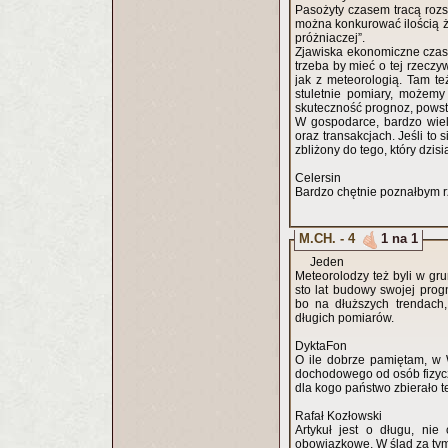
Pasożyty czasem tracą rozs
można konkurować ilością ż
próżniaczej”.
Zjawiska ekonomiczne czas
trzeba by mieć o tej rzeczyw
jak z meteorologią. Tam t
stuletnie pomiary, możemy
skuteczność prognoz, pows
W gospodarce, bardzo wiel
oraz transakcjach. Jeśli to
zbliżony do tego, który dzis
Celersin
Bardzo chętnie poznałbym rz
M.CH. - 4
1 na 1
Jeden
Meteorolodzy też byli w gr
sto lat budowy swojej prog
bo na dłuższych trendach,
długich pomiarów.
DyktaFon
O ile dobrze pamiętam, w 
dochodowego od osób fizycz
dla kogo państwo zbierało t
Rafał Kozłowski
Artykuł jest o długu, nie
obowiązkowe. W ślad za tym