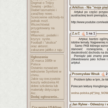
Dogmat o Trójcy
Świętej - próba l..
Arkilius - Nie "moje pię
Diabeł tasmański i
Artykuł po części przy
zaraźliwy nowo..
austriackiej teorii pieniądza
Sześcienne odchody-to
jednak możl..
http://www.youtube.com/w
Wszechświat
przygotowany na
więce..
Z.a.C
1 na 1
Własność, podatki i
kryzys: syste..
Artykuł, bardzo ogólny, 
Football i "okolice"
istotne tematy. Najpewniej
Samo PKB którego wzrost 
oraz aktorst..
stanowić rozwiązania
zakazane jabłko z raju
dwukrotność dochodu na dobra 
Pieniądz jaki znamy pows
Ogłoszenia
:
zlikwidowano jako lichwe 
30 marca 1689r w
artykuł.
Polsce
Ostatnio rozważam
wdrożenie Symfonii w
Przemysław Wnuk
2
chmu..
Jakie są rzeczywiste
Problem tylko w tym, że k
koszty wdrożenia AI
dobre szkolenia lub
Polecam lekturę Hongbinga
materiały dotyczące
Arc..
wolna-polska.pl(*)ing_N
Dodaj ogłoszenie..
Jan Rylew - Odważny i w
Czy wojna USA/Iran