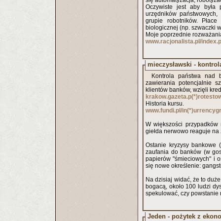
się automatyzacja, robotyza
Oczywiste jest aby była 
urzędników państwowych, 
grupie robotników. Płace
biologicznej (np. szwaczki
Moje poprzednie rozważani
www.racjonalista.pl/index
mieczysławski - kontro
Kontrola państwa nad 
zawierania potencjalnie s
klientów banków, wzięli kre
krakow.gazeta.p(*)rotesto
Historia kursu.
www.fundi.pl/in(*)urrency
W większości przypadków n
giełda nerwowo reaguje na z
Ostanie kryzysy bankowe 
zaufania do banków (w gos
papierów "śmieciowych" i o
się nowe określenie: gangst
Na dzisiaj widać, że to duż
bogacą, około 100 ludzi d
spekulować, czy powstanie 
Jeden - pożytek z ekon