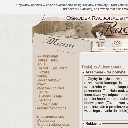
Używamy cookies w celach świadczenia usług, reklamy i statystyk. Korzystani
urządzeniu. Pamiętaj, że zawsze możesz
zmie
Światopogląd
Religie i sekty
Biblia
Dodaj swój komentarz…
Kościół i Katolicyzm
Arsamene - Na pohybel 
Filozofia
Nauka
Gdyby to było dozwolon
Społeczeństwo
rozwiązania karnego. Island
Prawo
czas trzeba wiadomo kogo w
Państwo i polityka
przenośni). To działa nadz
Kultura
temu stworzyć odpowiednie 
Felietony i eseje
premier impotent nie musiał
Literatura
obowiązków. (Zaznaczam, ż
Ludzie, cytaty
premiera, ale o premierze w
Tematy różnorodne
wziął tego zbytnio do siebie)
Znalezione w sieci
Współpraca
Reklama
Pytania i odpowiedzi