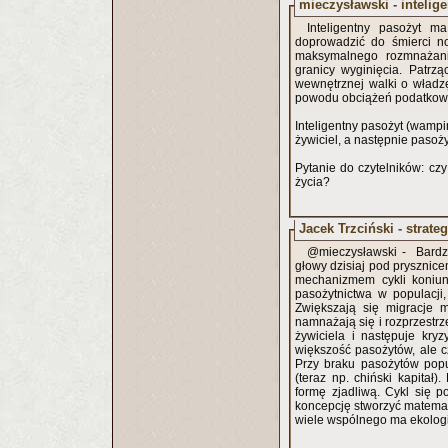
mieczysławski - intelig
Inteligentny pasożyt 
doprowadzić do śmierci no
maksymalnego rozmnażania
granicy wyginięcia. Patrzą
wewnętrznej walki o władzę
powodu obciążeń podatkow
Inteligentny pasożyt (wampi
żywiciel, a następnie pasoży
Pytanie do czytelników: cz
życia?
Jacek Trzciński - strate
@mieczysławski - Bardzo
głowy dzisiaj pod pryszni
mechanizmem cykli koniun
pasożytnictwa w populacji
Zwiększają się migracje m
namnażają się i rozprzestrz
żywiciela i następuje kry
większość pasożytów, ale c
Przy braku pasożytów popu
(teraz np. chiński kapitał)
formę zjadliwą. Cykl się 
koncepcję stworzyć matemat
wiele wspólnego ma ekolog