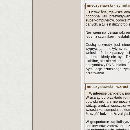
mieczysławski - symul
Oczywiście, zjawiska ek
podobna jak przewidywan
superkomputerów, oprócz moc
danych, a tu jest duży probl
Nie wiem na dzisiaj jaki j
jeden z czynników niestabil
Cechą przyrody jest nieu
wygrywają pasożyty, czasa
wniosku, że bez pasożytnict
lat temu, kiedy nie było DN
stabilne, ale nie rekombinuj
do symbiozy RNA i białka.
Symulacje sztucznego życia
przetrwania.
mieczysławski - wzrost 
W interesie bankierów po
Wracając do przykładu rolni
gotówki młynarz nie może c
widząc urodzaj wpuszcza w
wzrasta konsumpcja, pozio
że część ludzi może zająć się
W gospodarce kapitalistyc
cen towarów, zamrażanie i z