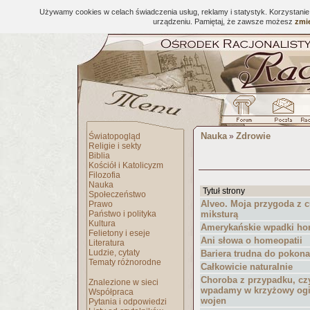
Używamy cookies w celach świadczenia usług, reklamy i statystyk. Korzystani
urządzeniu. Pamiętaj, że zawsze możesz
zmie
Nauka
Zdrowie
Światopogląd
»
Religie i sekty
Biblia
Kościół i Katolicyzm
Filozofia
Nauka
Tytuł strony
Społeczeństwo
Alveo. Moja przygoda z 
Prawo
Państwo i polityka
miksturą
Kultura
Amerykańskie wpadki ho
Felietony i eseje
Ani słowa o homeopatii
Literatura
Ludzie, cytaty
Bariera trudna do pokona
Tematy różnorodne
Całkowicie naturalnie
Choroba z przypadku, czy
Znalezione w sieci
wpadamy w krzyżowy ogi
Współpraca
wojen
Pytania i odpowiedzi