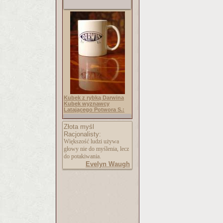
Kubek z rybką Darwina
Kubek wyznawcy
Latającego Potwora S.:
Złota myśl
Racjonalisty:
Większość ludzi używa
głowy nie do myślenia, lecz
do potakiwania.
Evelyn Waugh