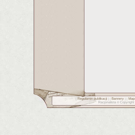
Regulamin publikacji
Bannery
Mapa
[
] [
] [
Racjonalista
Copyright
©