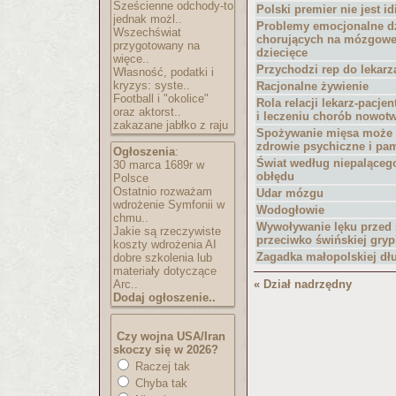
Sześcienne odchody-to
Polski premier nie jest id
jednak możl..
Problemy emocjonalne dz
Wszechświat
chorujących na mózgowe
przygotowany na
dziecięce
więce..
Przychodzi rep do lekarz
Własność, podatki i
kryzys: syste..
Racjonalne żywienie
Football i "okolice"
Rola relacji lekarz-pacje
oraz aktorst..
i leczeniu chorób nowo
zakazane jabłko z raju
Spożywanie mięsa może 
zdrowie psychiczne i pa
Ogłoszenia
:
Świat według niepaląceg
30 marca 1689r w
obłędu
Polsce
Ostatnio rozważam
Udar mózgu
wdrożenie Symfonii w
Wodogłowie
chmu..
Wywoływanie lęku przed 
Jakie są rzeczywiste
przeciwko świńskiej gryp
koszty wdrożenia AI
Zagadka małopolskiej dł
dobre szkolenia lub
materiały dotyczące
Arc..
« Dział nadrzędny
Dodaj ogłoszenie..
Czy wojna USA/Iran
skoczy się w 2026?
Raczej tak
Chyba tak