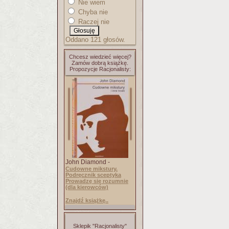
Nie wiem
Chyba nie
Raczej nie
Oddano 121 głosów.
Chcesz wiedzieć więcej?
Zamów dobrą książkę.
Propozycje Racjonalisty:
John Diamond -
Cudowne mikstury.
Podręcznik sceptyka
Prowadzę się rozumnie
(dla kierowców)
Znajdź książkę..
Sklepik "Racjonalisty"