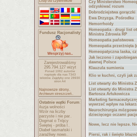
Listy od czytelników
Czy Ministerstwo Homeop
odzyskiwać rozum
Dobrodziejstwa gorączki
Ewa Drzyzga. Pośrodku
Hemorrhoidy
Homeopatia - drugi list o
Fundusz Racjonalisty
Ministra Zdrowia RP
Homeopatia państwowa
Homeopatia przerżnięta (
Homeopatyczna laska, cz
Wesprzyj nas..
Jak leczono i zapobieg
dawnej Polsce
Zarejestrowaliśmy
295.794.127
wizyt
Klauzula sumienia
Ponad 1062 autorów
napisało
dla nas 7343
Klio w kuchni, czyli jak z
tekstów.
Zajęłyby one 28930
stron A4
List otwarty do Ministra
List otwarty do Ministra 
Najnowsze strony..
Bartosza Arłukowicza
Archiwum streszczeń..
Marketing farmaceutyczny,
Ostatnie wątki Forum
:
wywrzeć wpływ na lekarz
iluzja wolności
Neurochirurgia mózgowe
Wzór na liczby
dziecięcego oczami pacj
parzyste i nie par..
Dogmat o Trójcy
Nowe, lecz nie lepsze. N
Świętej - próba l..
Diabeł tasmański i
zaraźliwy nowo..
Piersi, rak i święto błaz