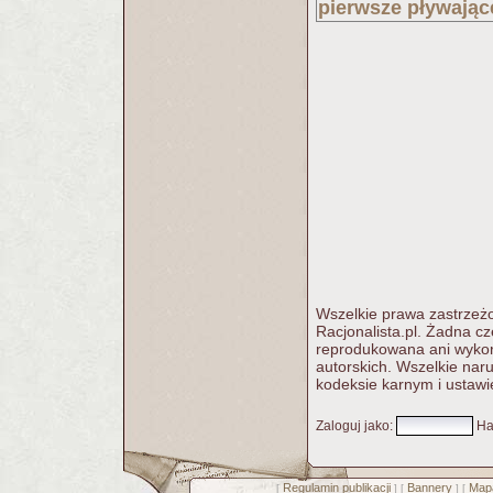
pierwsze pływając
Wszelkie prawa zastrzeżo
Racjonalista.pl. Żadna c
reprodukowana ani wykorz
autorskich. Wszelkie nar
kodeksie karnym i ustawi
Zaloguj jako
:
Ha
Regulamin publikacji
Bannery
Mapa
[
] [
] [