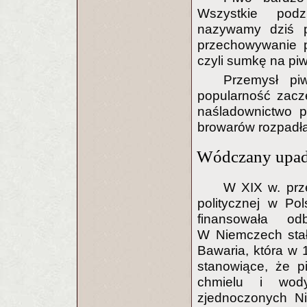
Wszystkie pod
nazywamy dziś pi
przechowywanie p
czyli sumkę na pi
Przemysł pi
popularność zacz
naśladownictwo p
browarów rozpadła
Wódczany upad
W XIX w. prz
politycznej w Po
finansowała od
W Niemczech stał
Bawaria, która w 
stanowiące, że p
chmielu i wod
zjednoczonych N