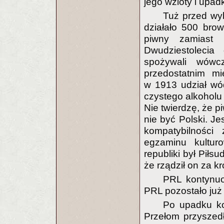
jego wzloty i upadk
Tuż przed wy
działało 500 brow
piwny zamiast 
Dwudziestolecia
spożywali wówc
przedostatnim mi
w 1913 udział wó
czystego alkoholu 
Nie twierdzę, że 
nie być Polski. J
kompatybilności
egzaminu kulturo
republiki był Piłsu
że rządził on za kr
PRL kontynuo
PRL pozostało już
Po upadku ko
Przełom przyszed