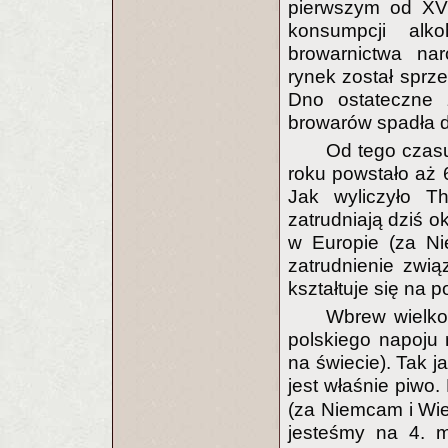
pierwszym od XVI
konsumpcji alk
browarnictwa na
rynek został sprz
Dno ostateczne 
browarów spadła d
Od tego czas
roku powstało aż
Jak wyliczyło T
zatrudniają dziś ok
w Europie (za Ni
zatrudnienie zwi
kształtuje się na p
Wbrew wielko
polskiego napoju 
na świecie). Tak 
jest właśnie piwo.
(za Niemcam i Wie
jesteśmy na 4. m