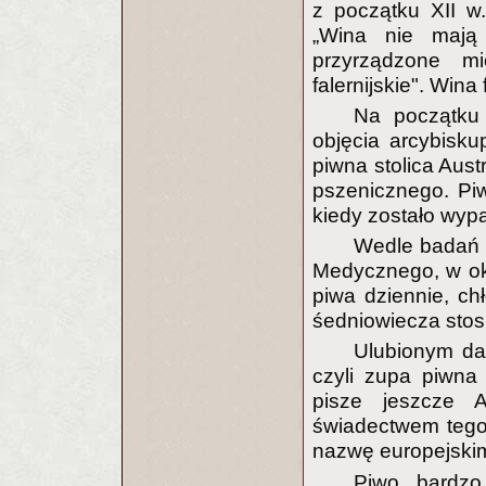
z początku XII w
„Wina nie mają 
przyrządzone m
falernijskie". Wina
Na początku
objęcia arcybisk
piwna stolica Aust
pszenicznego. Pi
kiedy zostało wyp
Wedle badań 
Medycznego, w okre
piwa dziennie, chł
śedniowiecza stos
Ulubionym da
czyli zupa piwna
pisze jeszcze
świadectwem tego,
nazwę europejski
Piwo bardzo