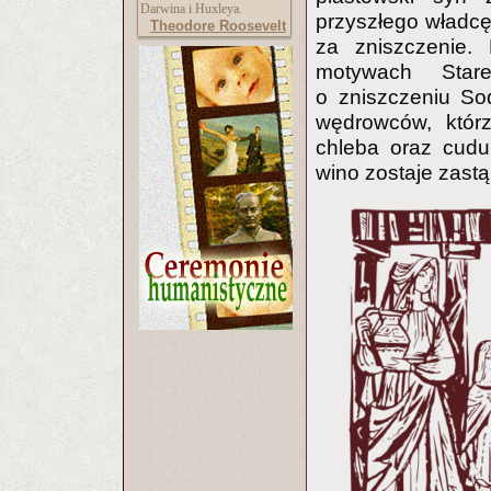
Darwina i Huxleya.
przyszłego władcę
Theodore Roosevelt
za zniszczenie. 
motywach Star
o zniszczeniu So
wędrowców, którz
chleba oraz cudu 
wino zostaje zast