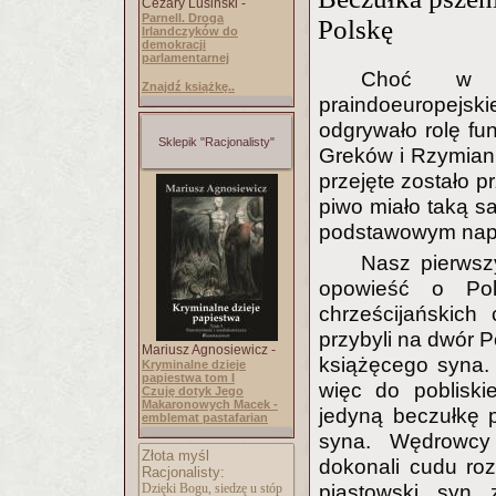
Cezary Lusiński -
Parnell. Droga
Polskę
Irlandczyków do
demokracji
parlamentarnej
Choć w p
Znajdź książkę..
praindoeuropejs
odgrywało rolę fun
Sklepik "Racjonalisty"
Greków i Rzymian 
przejęte zostało p
piwo miało taką sa
podstawowym napoj
Nasz pierwszy
opowieść o Pol
chrześcijańskic
przybyli na dwór P
Mariusz Agnosiewicz -
książęcego syna. 
Kryminalne dzieje
papiestwa tom I
więc do pobliskie
Czuję dotyk Jego
Makaronowych Macek -
jedyną beczułkę 
emblemat pastafarian
syna. Wędrowcy 
Złota myśl
dokonali cudu ro
Racjonalisty:
piastowski syn
Dzięki Bogu, siedzę u stóp