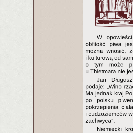
W opowieści
obfitość piwa je
można wnosić, ż
i kulturową od sa
o tym może prz
u Thietmara nie j
Jan Długosz
podaje: „Wino rz
Ma jednak kraj Pol
po polsku piwe
pokrzepienia ciał
i cudzoziemców w
zachwyca".
Niemiecki kr