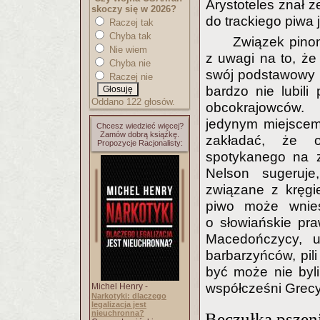
Arystoteles znał z
skoczy się w 2026?
do trackiego piwa
Raczej tak
Chyba tak
Związek pinon
Nie wiem
z uwagi na to, ż
Chyba nie
swój podstawowy 
Raczej nie
bardzo nie lubil
Oddano 122 głosów.
obcokrajowców.
jedynym miejscem
Chcesz wiedzieć więcej?
Zamów dobrą książkę.
zakładać, że o
Propozycje Racjonalisty:
spotykanego na z
Nelson sugeruje
związane z kręgi
piwo może wnie
o słowiańskie pr
Macedończycy, u
barbarzyńców, pili
być może nie byli
współcześni Grec
Michel Henry -
Narkotyki: dlaczego
legalizacja jest
nieuchronna?
Beczułka pszeni