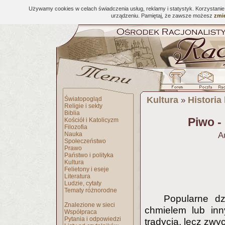
Używamy cookies w celach świadczenia usług, reklamy i statystyk. Korzystani
urządzeniu. Pamiętaj, że zawsze możesz
zmie
Kultura
Historia
Światopogląd
»
Religie i sekty
Biblia
Piwo - 
Kościół i Katolicyzm
Filozofia
Nauka
A
Społeczeństwo
Prawo
Państwo i polityka
Kultura
Felietony i eseje
Literatura
Ludzie, cytaty
Tematy różnorodne
Popularne d
Znalezione w sieci
chmielem lub inn
Współpraca
Pytania i odpowiedzi
tradycją, lecz zwy