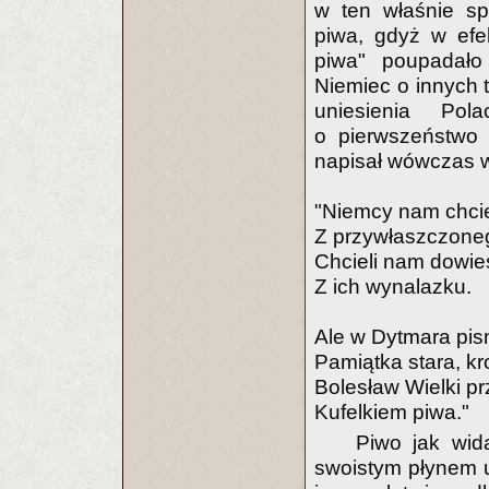
w ten właśnie sp
piwa, gdyż w efe
piwa" poupadało
Niemiec o innych t
uniesienia Po
o pierwszeństwo 
napisał wówczas w
"Niemcy nam chcie
Z przywłaszczoneg
Chcieli nam dowie
Z ich wynalazku.
Ale w Dytmara pi
Pamiątka stara, kr
Bolesław Wielki p
Kufelkiem piwa."
Piwo jak wida
swoistym płynem us