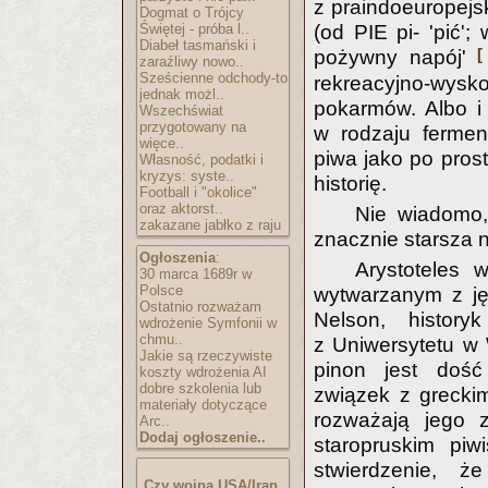
z praindoeuropejs
Dogmat o Trójcy
(od PIE pi- 'pić'
Świętej - próba l..
Diabeł tasmański i
[
pożywny napój'
zaraźliwy nowo..
Sześcienne odchody-to
rekreacyjno-wys
jednak możl..
pokarmów. Albo 
Wszechświat
przygotowany na
w rodzaju fermen
więce..
piwa jako po pros
Własność, podatki i
kryzys: syste..
historię.
Football i "okolice"
oraz aktorst..
Nie wiadomo,
zakazane jabłko z raju
znacznie starsza n
Ogłoszenia
:
Arystoteles 
30 marca 1689r w
Polsce
wytwarzanym z ję
Ostatnio rozważam
Nelson, history
wdrożenie Symfonii w
chmu..
z Uniwersytetu w 
Jakie są rzeczywiste
pinon jest dość
koszty wdrożenia AI
dobre szkolenia lub
związek z greckim
materiały dotyczące
rozważają jego 
Arc..
Dodaj ogłoszenie..
staropruskim piw
stwierdzenie, ż
Czy wojna USA/Iran