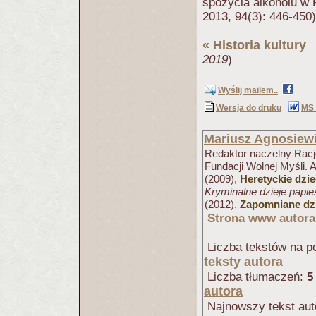
spożycia alkoholu w 
2013, 94(3): 446-450)
«
Historia kultury
(
2019
)
Wyślij mailem..
Wersja do druku
MS
Mariusz Agnosiew
Redaktor naczelny Racjo
Fundacji Wolnej Myśli. 
(2009),
Heretyckie dzi
Kryminalne dzieje papi
(2012),
Zapomniane dzi
Strona www autora
Liczba tekstów na po
teksty autora
Liczba tłumaczeń:
5
autora
Najnowszy tekst aut