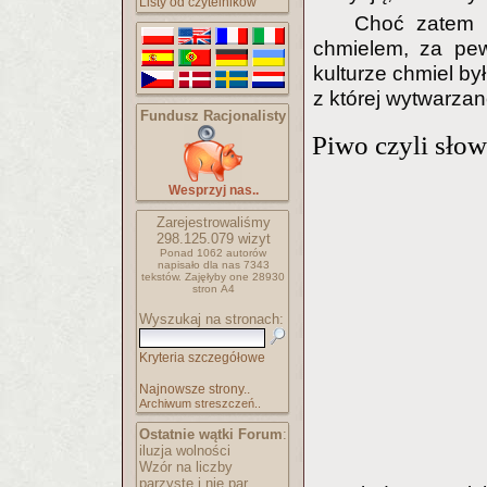
Listy od czytelników
Choć zatem n
chmielem, za pe
kulturze chmiel b
z której wytwarza
Fundusz Racjonalisty
Piwo czyli słow
Wesprzyj nas..
Zarejestrowaliśmy
298.125.079
wizyt
Ponad 1062 autorów
napisało
dla nas 7343
tekstów.
Zajęłyby one 28930
stron A4
Wyszukaj na stronach:
Kryteria szczegółowe
Najnowsze strony..
Archiwum streszczeń..
Ostatnie wątki Forum
:
iluzja wolności
Wzór na liczby
parzyste i nie par..