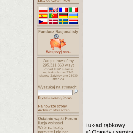
Listy od czytelników
Fundusz Racjonalisty
Wesprzyj nas..
Zarejestrowaliśmy
295.311.860
wizyt
Ponad 1062 autorów
napisało
dla nas 7343
tekstów.
Zajęłyby one 28930
stron A4
Wyszukaj na stronach:
Kryteria szczegółowe
Najnowsze strony..
Archiwum streszczeń..
Ostatnie wątki Forum
:
iluzja wolności
i układ rąbkowy
Wzór na liczby
a) Opioidy i seroto
parzyste i nie par..