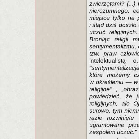
zwierzętami? (...)
nierozumnego, c
miejsce tylko na 
i stąd dziś doszło
uczuć religijnych.
Broniąc religii
sentymentalizmu, 
tzw. praw człowi
intelektualistą
"sentymentalizacj
które możemy cz
w określeniu — w
religijne" , „obr
powiedzieć, że 
religijnych, ale 
surowo, tym niem
razie rozwinięte
ugruntowane prze
zespołem uczuć."