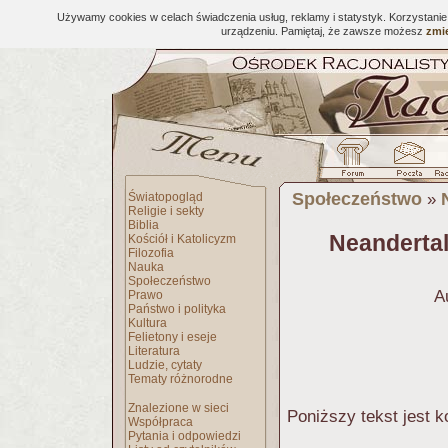
Używamy cookies w celach świadczenia usług, reklamy i statystyk. Korzystani
urządzeniu. Pamiętaj, że zawsze możesz
zmie
Społeczeństwo
Światopogląd
»
Religie i sekty
Biblia
Neandertals
Kościół i Katolicyzm
Filozofia
Nauka
Społeczeństwo
A
Prawo
Państwo i polityka
Kultura
Felietony i eseje
Literatura
Ludzie, cytaty
Tematy różnorodne
Znalezione w sieci
Poniższy tekst jest k
Współpraca
Pytania i odpowiedzi