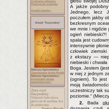
głosu swojej Dusz
Cudowne mikstury.
Podręcznik sceptyka
A jakże podobny 
Znajdź książkę..
Jednego, lecz J
poczułem jakby o
bezkresnym oceani
Sklepik "Racjonalisty"
we mnie i nigdzie p
ogień niebieski?! 
spala jest cudown
intensywnie płoni
człowiek ziemski
z ekstazy — niepo
niebieski i chwa
Boga. Jestem (jes
Mariusz Agnosiewicz -
w niej z jednym z
Zapomniane dzieje Polski
Mariusz Agnosiewicz -
(ogniem). To jes
Kryminalne dzieje
papiestwa tom I
moją świadomości
uczestniczy tak s
Złota myśl
Racjonalisty:
poziomie." (Miecz
Większość ludzi używa
głowy nie do myślenia, lecz
2.
Bada
ok
do potakiwania.
doznania, czyli 
Evelyn Waugh