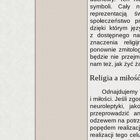
symboli. Cały na
reprezentacją ś
społeczeństwo pr
dzięki którym ję
z dostępnego na
znaczenia religi
ponownie zmitologi
będzie nie przej
nam też, jak żyć ża
Religia a miłoś
Odnajdujemy 
i miłości. Jeśli zg
neuroleptyki, j
przeprowadzić a
odzewem na potrz
popędem realizacj
realizacji tego ce