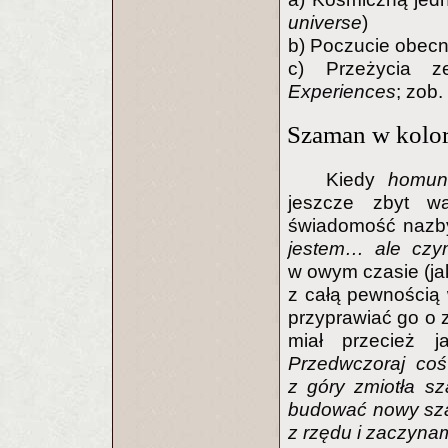
universe
)
b) Poczucie obecn
c) Przeżycia z
Experiences
; zob.
Szaman w kolor
Kiedy
homu
jeszcze zbyt w
świadomość nazby
jestem… ale czy
w owym czasie (ja
z całą pewnością 
przyprawiać go o z
miał przecież j
Przedwczoraj co
z góry zmiotła sz
budować nowy szał
z rzędu i zaczynam