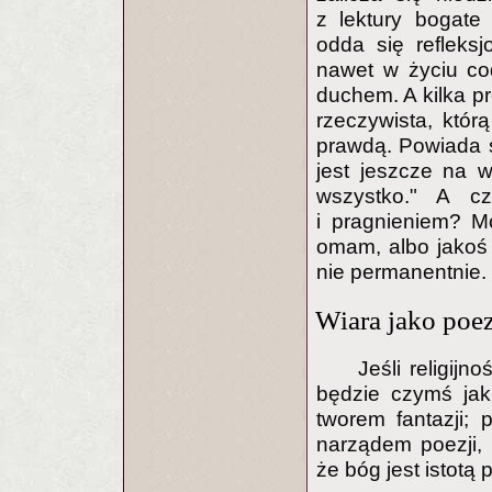
z lektury bogate
odda się refleks
nawet w życiu co
duchem. A kilka p
rzeczywista, któr
prawdą. Powiada sł
jest jeszcze na w
wszystko." A c
i pragnieniem? Mó
omam, albo jakoś p
nie permanentnie.
Wiara jako poe
Jeśli religijn
będzie czymś jakb
tworem fantazji; 
narządem poezji, 
że bóg jest istotą