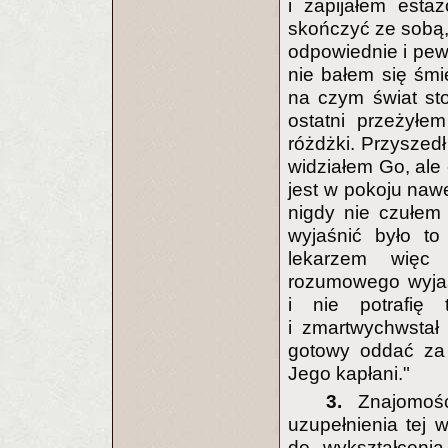
i zapijałem est
skończyć ze sobą,
odpowiednie i pew
nie bałem się śmi
na czym świat sto
ostatni przeżyłe
różdżki. Przyszedł
widziałem Go, ale 
jest w pokoju nawe
nigdy nie czułem 
wyjaśnić było to
lekarzem więc 
rozumowego wyjaś
i nie potrafię
i zmartwychwstał
gotowy oddać za 
Jego kapłani."
3.
Znajomoś
uzupełnienia tej 
do wykształcenia