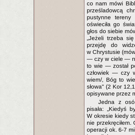
co nam mówi Bibli
prześladowcą chr
pustynne tereny 
oświeciła go świa
głos do siebie mów
„Jeżeli trzeba s
przejdę do widz
w Chrystusie (mówi
— czy w ciele — n
to wie — został p
człowiek — czy w
wiem/, Bóg to wie
słowa" (2 Kor 12,1
opisywane przez m
Jedna z osó
pisała: „Kiedyś b
W okresie kiedy s
nie przekręciłem. 
operacji ok. 6-7 m