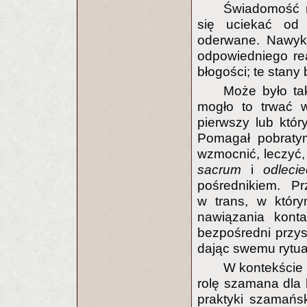
Świadomość m
się uciekać od 
oderwane. Nawy
odpowiedniego re
błogości; te stany 
Może było ta
mogło to trwać w
pierwszy lub któ
Pomagał pobraty
wzmocnić, leczyć
sacrum
i
odleci
pośrednikiem. P
w trans, w który
nawiązania konta
bezpośredni przys
dając swemu rytua
W kontekście 
rolę szamana dla l
praktyki szamańsk