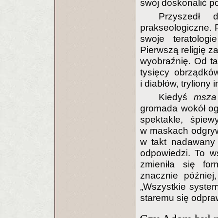
swój doskonalić po
Przyszedł
prakseologiczne. 
swoje teratologi
Pierwszą religię 
wyobraźnię. Od ta
tysięcy obrządków
i diabłów, tryliony
Kiedyś
msz
gromada wokół og
spektakle, śpie
w maskach odgryw
w takt nadawany
odpowiedzi. To ws
zmieniła się for
znacznie później
„Wszystkie systemy
staremu się odpra