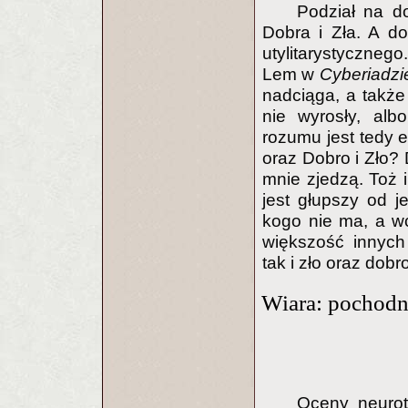
Podział na do
Dobra i Zła. A do
utylitarystyczneg
Lem w
Cyberiadzi
nadciąga, a także 
nie wyrosły, albo
rozumu jest tedy 
oraz Dobro i Zło? 
mnie zjedzą. Toż 
jest głupszy od j
kogo nie ma, a wc
większość innych
tak i zło oraz dob
Wiara: pochodn
Oceny neurot