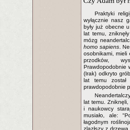
Czy Adam był n
Praktyki rel
wyłącznie nasz g
były już obecne 
lat temu, zniknęł
mózg neandertalc
homo sapiens
. Ne
osobnikami, mieli
przodków, wys
Prawdopodobnie w
(Irak) odkryto gró
lat temu został
prawdopodobnie p
Neandertalczy
lat temu. Zniknęli
i naukowcy stara
musiało, ale: "
łagodnym roślino
zlazłszy z drzewa 