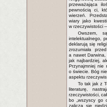
przeważająca ilo
pewnością ci, kt
wierzeń. Przedst
wiary jako kwesti
w rzeczywistości 
Owszem, są
intelektualnego, 
deklarują się reli
zrozumiała przed
a nawet Darwina, a
jak najbardziej, a
Przynajmniej nie 
o świecie. Bóg nie
aspektu rzeczywist
To tak jak z T
literaturę, nas
rzeczywistości, ca
bo „wszyscy go c
zalicza się nied