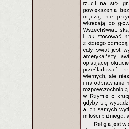
rzucił na stół g
powiększenia bezp
męczą, nie przym
wkręcają do głow
Wszechświat, skąd
i jak stosować 
z którego pomocą p
cały świat jest wy
amerykańscy; awiz
opisującej okruci
prześladować rel
wiernych, ale nie
i na odprawianie 
rozpowszechniają 
w Rzymie o krucja
gdyby się wysadził
a ich samych wytł
miłości bliźniego,
Religia jest 