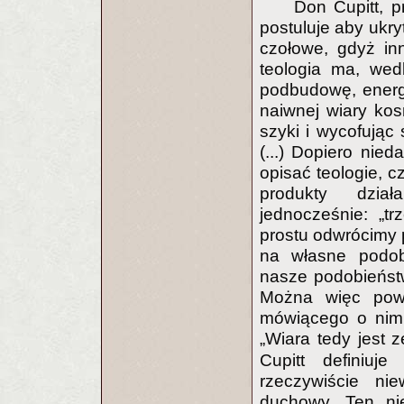
Don Cupitt, p
postuluje aby ukry
czołowe, gdyż inn
teologia ma, wed
podbudowę, energię
naiwnej wiary kos
szyki i wycofując 
(...) Dopiero nie
opisać teologie, c
produkty dział
jednocześnie: „t
prostu odwrócimy p
na własne podob
nasze podobieństw
Można więc powie
mówiącego o nim j
„Wiara tedy jest 
Cupitt definiuje
rzeczywiście nie
duchowy. Ten nie