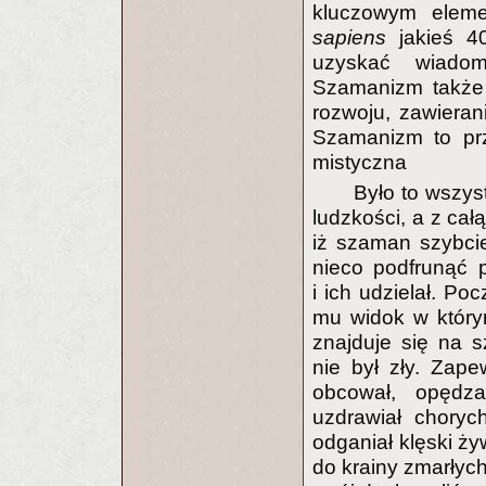
kluczowym elem
sapiens
jakieś 4
uzyskać wiadom
Szamanizm także 
rozwoju, zawierani
Szamanizm to prz
mistyczna
Było to wszys
ludzkości, a z ca
iż szaman szybcie
nieco podfrunąć 
i ich udzielał. Po
mu widok w który
znajduje się na 
nie był zły. Zap
obcował, opędza
uzdrawiał choryc
odganiał klęski ży
do krainy zmarłych