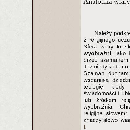
Anatomia wiar
Należy podkre
z religijnego uczu
Sfera wiary to sf
wyobraźni
, jako
przed szamanem, 
Już nie tylko to c
Szaman duchami 
wspaniałą dziedz
teologię, kiedy
świadomości i ubi
lub źródłem reli
wyobraźnia. Chrz
religijną słowem:
znaczy słowo 'wia
]
.