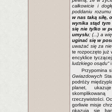
pewną, że w życi
całkowicie i dog
poddaniu rozumu 
w nas taką siłę,
wynika stąd tym 
się nie tylko w p
umysłu
; (...) a w
uginać się w po
uważać się za nie
te rozpoczęto już w
encyklice tyczące
ludzkiego osądu"
Przypomina si
Gwiazdowych
Sta
podróży międzypl
planet, ukaz
skomplikowaną 
rzeczywistości. O
gorliwie misje chr
okazują się ba