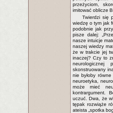
przeżyciom, sko
imitować oblicze 
Twierdzi się 
wiedzę o tym jak f
podobnie jak prz
pisze dalej: „Pr
nasze intuicje m
naszej wiedzy mat
że w trakcie jej 
inaczej? Czy to z
neurologicznej
skonstruowany ina
nie byłoby równe
neuroetyka, neuro
może mieć neur
kontrargument. 
uczuć. Dwa, że w
tępak rozwiąże r
ateista „spotka bo