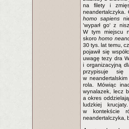
na filety i zmię
neandertalczyka. 
homo sapiens
ni
'wyparł go' z nis
W tym miejscu n
skoro
homo neand
30 tys. lat temu, c
pojawił się wspó
uwagę tezy dra W
i organizacyjną d
przypisuje si
w neandertalski
rola. Mówiąc ina
wynalazek, lecz b
a okres oddzielają
ludzkiej krucja
w kontekście r
neandertalczyka, b