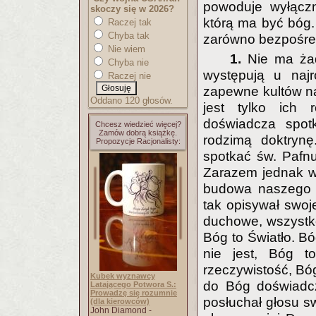
powoduje wyłączn
skoczy się w 2026?
którą ma być bóg.
Raczej tak
Chyba tak
zarówno bezpośred
Nie wiem
1.
Nie ma żad
Chyba nie
występują u najr
Raczej nie
zapewne kultów na
Oddano 120 głosów.
jest tylko ich 
doświadcza spot
Chcesz wiedzieć więcej?
Zamów dobrą książkę.
rodzimą doktrynę
Propozycje Racjonalisty:
spotkać św. Pafn
Zarazem jednak w
budowa naszego m
tak opisywał swoj
duchowe, wszystk
Bóg to Światło. Bó
nie jest, Bóg t
rzeczywistość, Bóg
Kubek wyznawcy
do Bóg doświadc
Latającego Potwora S.:
Prowadzę się rozumnie
posłuchał głosu sw
(dla kierowców)
John Diamond -