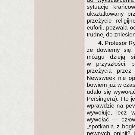
sytuacje krańco
ukształtowany pr
przeżycie religi
euforii, pozwala o
trudnej do zniesien
4.
Profesor R
że dowiemy się, 
mózgu dzieją s
w przyszłości,
przeżycia prze
Newsweek nie opub
bowiem już w czas
udało się wywołać
Persingera). I to
wprawdzie na pew
wywołuje, lecz 
wywołać —
czło
„spotkania z bogi
pewnych opinii? 