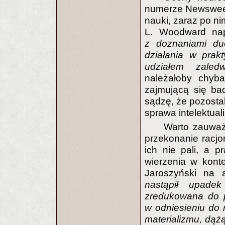
numerze Newsweeka
nauki, zaraz po n
L. Woodward nap
z doznaniami duc
działania w prak
udziałem zaled
należałoby chyba
zajmującą się ba
sądzę, że pozostal
sprawa intelektua
Warto zauważ
przekonanie racjon
ich nie pali, a 
wierzenia w konte
Jaroszyński na 
nastąpił upadek 
zredukowana do p
w odniesieniu do 
materializmu, dąż