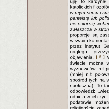
ujął to kardynał
katolickich filozof
w mym sercu i sum
panteistę lub poli
nie ostoi się wob
zwłaszcza w stron
proporcje są zas
w swoim komentar
przez instytut 
nagłego przeżyc
[ 5 ]
objawienia.
W
świecie można w
wyznawców religi
(mniej niż połow
spośród tych na w
społeczną). To ta
odpowiedzi: „wie
odbicia w ich życi
podstawie możemy
religijnością zasa