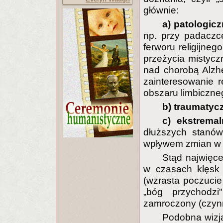
głównie:
a) patologic
np. przy padaczce
ferworu religijneg
przeżycia mistyc
nad chorobą Alzh
zainteresowanie 
obszaru limbiczneg
b) traumatyc
c) ekstremal
dłuższych stanów
wpływem zmian w 
Stąd najwięce
w czasach klęsk (
(wzrasta poczucie
„bóg przychodz
zamroczony (czyn
Podobna wizj