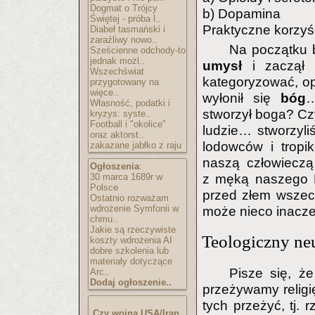
Dogmat o Trójcy
b) Dopamina
Świętej - próba l..
Praktyczne korzyśc
Diabeł tasmański i
zaraźliwy nowo..
Na początku 
Sześcienne odchody-to
jednak możl..
umysł
i zaczął
Wszechświat
kategoryzować, op
przygotowany na
więce..
wyłonił się
bóg
…
Własność, podatki i
stworzył boga? Czy
kryzys: syste..
Football i "okolice"
ludzie… stworzyli
oraz aktorst..
lodowców i tropik
zakazane jabłko z raju
naszą człowieczą
Ogłoszenia
:
30 marca 1689r w
z męką naszego B
Polsce
przed złem wszec
Ostatnio rozważam
wdrożenie Symfonii w
może nieco inacze
chmu..
Jakie są rzeczywiste
Teologiczny ne
koszty wdrożenia AI
dobre szkolenia lub
materiały dotyczące
Pisze się, że
Arc..
Dodaj ogłoszenie..
przeżywamy religi
tych przeżyć, tj.
Czy wojna USA/Iran