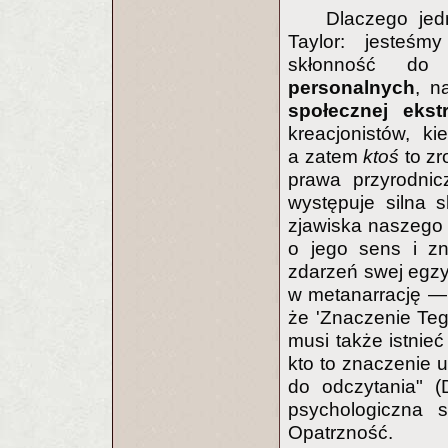
Dlaczego jed
Taylor: jesteśm
skłonność do
personalnych
, n
społecznej ekst
kreacjonistów, k
a zatem
ktoś
to z
prawa przyrodni
występuje silna s
zjawiska naszego 
o jego sens i zn
zdarzeń swej egzy
w metanarrację — 
że 'Znaczenie Teg
musi także istnieć
kto to znaczenie 
do odczytania" (
psychologiczna 
Opatrzność.