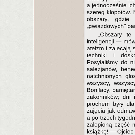
a jednocześnie ic
szereg kłopotów. 
obszary, gdzie
„gwiazdowych" para
„Obszary te 
inteligencji — mó
ateizm i zalecają 
techniki i dos
Posyłaliśmy do n
salezjanów, bene
natchnionych gło
wszyscy, wszyscy 
Bonifacy, pamięta
zakonników; dni 
prochem były dla
zajęcia jak odmaw
a po trzech tygod
zalepioną część ma
książkę! — Ojciec