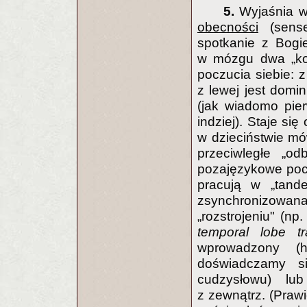
5.
Wyjaśnia w
obecności
(sense
spotkanie z Bogi
w mózgu dwa „komp
poczucia siebie: z
z lewej jest domi
(jak wiadomo pier
indziej). Staje s
w dzieciństwie mó
przeciwległe „o
pozajęzykowe poc
pracują w „tand
zsynchronizow
„rozstrojeniu" (n
temporal lobe t
wprowadzony (h
doświadczamy si
cudzysłowu) lu
z zewnątrz. (Prawi