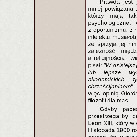
Prawda jest 
mniej powiązana z
którzy mają tak
psychologiczne, r
z oportunizmu, z 
intelektu musiało
że sprzyja jej mn
zależność międz
a religijnością i 
pisał:
"W dzisiejs
lub lepsze wyn
akademickich, 
chrześcijaninem"
.
więc opinię Giord
filozofii dla mas.
Gdyby papie
przestrzegaliby 
Leon XIII, który w
l listopada 1900 