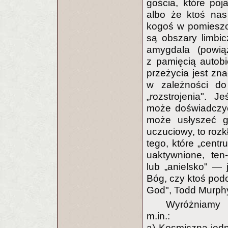
gościa, które poj
albo że ktoś nas
kogoś w pomieszc
są obszary limbi
amygdala (powią
z pamięcią autobi
przeżycia jest zna
w zależności do
„rozstrojenia". 
może doświadczyć 
może usłyszeć g
uczuciowy, to rozk
tego, które „cent
uaktywnione, ten
lub „anielsko" — 
Bóg, czy ktoś podo
God", Todd Murphy
Wyróżniamy k
m.in.:
a) Kosmiczną jedn