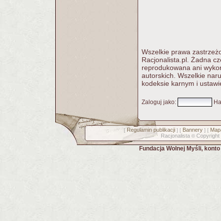
Wszelkie prawa zastrzeżo
Racjonalista.pl. Żadna c
reprodukowana ani wykorz
autorskich. Wszelkie nar
kodeksie karnym i ustawi
Zaloguj jako
:
Ha
Regulamin publikacji
Bannery
Mapa
[
] [
] [
Racjonalista
Copyright
©
Fundacja Wolnej Myśli, kont