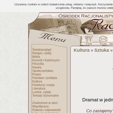
Używamy cookies w celach świadczenia usług, reklamy i statystyk. Korzystani
urządzeniu. Pamiętaj, że zawsze możesz
zmie
Kultura
Sztuka
Światopogląd
»
Religie i sekty
Biblia
Kościół i Katolicyzm
Filozofia
Nauka
Społeczeństwo
Prawo
Państwo i polityka
Kultura
Felietony i eseje
Literatura
Ludzie, cytaty
Tematy różnorodne
Dramat w jed
Znalezione w sieci
Współpraca
Pytania i odpowiedzi
Co zastajemy?