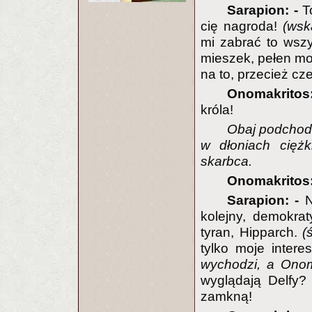
Sarapion: -
To
cię nagroda!
(wsk
mi zabrać to wsz
mieszek, pełen mo
na to, przecież cz
Onomakritos:
króla!
Obaj podchodz
w dłoniach ciężk
skarbca.
Onomakritos:
Sarapion: -
N
kolejny, demokra
tyran, Hipparch.
(
tylko moje intere
wychodzi, a Onoma
wyglądają Delfy?
zamkną!