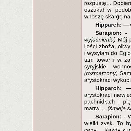
rozpustę… Dopiero
oszukał w podob
wnoszę skargę na 
Hipparch: —
Sarapion: -
T
wyjaśnienia)
Mój p
ilości zboża, oliw
i wysyłam do Egip
tam towar i w za
syryjskie wonn
(rozmarzony)
Sam 
arystokraci wykupil
Hipparch:
arystokraci niewie
pachnidłach i pi
martwi…
(śmieje s
Sarapion: -
Wy
wielki zysk. To 
ceny… Każdy kupi