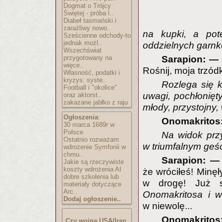
Dogmat o Trójcy
Świętej - próba l..
Diabeł tasmański i
zaraźliwy nowo..
na kupki, a pot
Sześcienne odchody-to
jednak możl..
oddzielnych garnkó
Wszechświat
przygotowany na
Sarapion: —
więce..
Rośnij, moja trzódko
Własność, podatki i
kryzys: syste..
Rozlega się k
Football i "okolice"
uwagi, pochłonięt
oraz aktorst..
zakazane jabłko z raju
młody, przystojny
Ogłoszenia
:
Onomakritos:
30 marca 1689r w
Polsce
Na widok prz
Ostatnio rozważam
w triumfalnym geś
wdrożenie Symfonii w
chmu..
Sarapion: 
Jakie są rzeczywiste
koszty wdrożenia AI
że wróciłeś! Minęł
dobre szkolenia lub
w drogę! Już 
materiały dotyczące
Arc..
Onomakritosa i w
Dodaj ogłoszenie..
w niewolę...
Onomakrit
Czy wojna USA/Iran