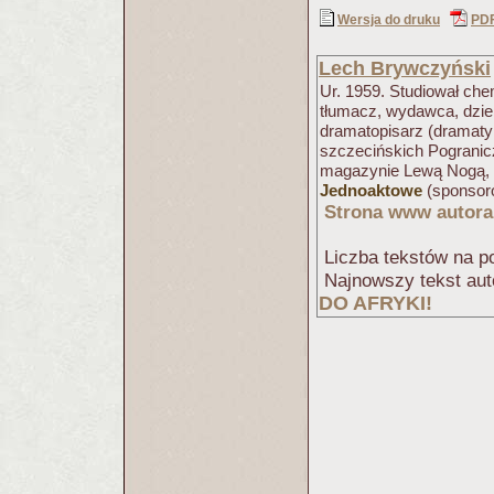
Wersja do druku
PD
Lech Brywczyński
Ur. 1959. Studiował chem
tłumacz, wydawca, dzien
dramatopisarz (dramaty
szczecińskich Pogranicz
magazynie Lewą Nogą, i 
Jednoaktowe
(sponsoro
Strona www autora
Liczba tekstów na po
Najnowszy tekst aut
DO AFRYKI!