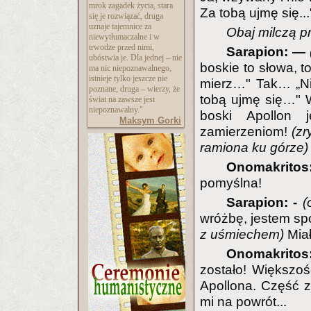
mrok zagadek życia, stara
Za tobą ujmę się...
się je rozwiązać, druga
uznaje tajemnice za
Obaj milczą p
niewytłumaczalne i w
trwodze przed nimi,
Sarapion: —
ubóstwia je. Dla jednej – nie
boskie to słowa, to
ma nic niepoznawalnego,
istnieje tylko jeszcze nie
mierz…" Tak… „N
poznane, druga – wierzy, że
tobą ujmę się…" 
świat na zawsze jest
niepoznawalny."
boski Apollon 
Maksym Gorki
zamierzeniom!
(zr
ramiona ku górze)
Onomakrito
pomyślna!
Sarapion: -
(
wróżbę, jestem sp
z uśmiechem)
Miał
Onomakritos
zostało! Większość
Apollona. Część zr
mi na powrót...