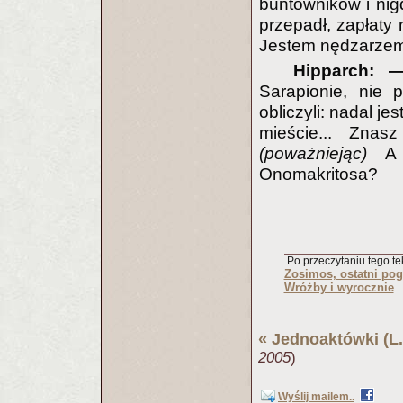
buntowników i nig
przepadł, zapłaty
Jestem nędzarzem
Hipparch:
Sarapionie, nie 
obliczyli: nadal 
mieście... Zna
(poważniejąc)
A
Onomakritosa?
Po przeczytaniu tego tek
Zosimos, ostatni pog
Wróżby i wyrocznie
«
Jednoaktówki (L.
2005
)
Wyślij mailem..