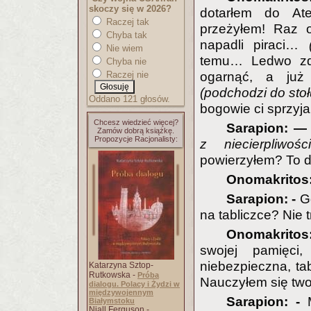
skoczy się w 2026?
dotarłem do Ate
Raczej tak
przeżyłem! Raz o
Chyba tak
napadli piraci…
Nie wiem
temu… Ledwo zdą
Chyba nie
Raczej nie
ogarnąć, a już 
(podchodzi do sto
Oddano 121 głosów.
bogowie ci sprzyjal
Chcesz wiedzieć więcej?
Sarapion: 
Zamów dobrą książkę.
Propozycje Racjonalisty:
z niecierpliwoś
powierzyłem? To d
Onomakritos:
Sarapion: -
Gd
na tabliczce? Nie 
Onomakritos:
swojej pamięci,
niebezpieczna, t
Katarzyna Sztop-
Rutkowska -
Próba
Nauczyłem się two
dialogu. Polacy i Żydzi w
międzywojennym
Sarapion: -
M
Białymstoku
Niall Ferguson -