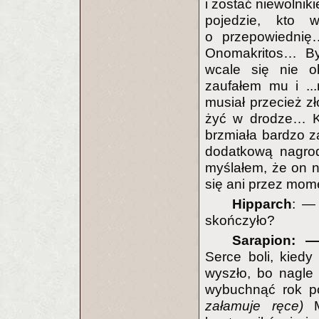
i zostać niewolnik
pojedzie, kto 
o przepowiednię…
Onomakritos… Był
wcale się nie o
zaufałem mu i ..
musiał przecież zł
żyć w drodze… Ki
brzmiała bardzo z
dodatkową nagr
myślałem, że on n
się ani przez mome
Hipparch
: 
skończyło?
Sarapion:
Serce boli, kied
wyszło, bo nagle
wybuchnąć rok p
załamuje ręce)