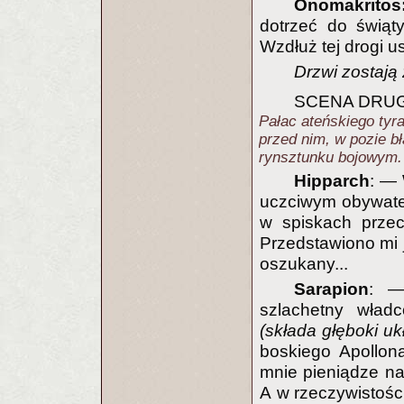
Onomakritos:
dotrzeć do świąt
Wzdłuż tej drogi u
Drzwi zostają 
SCENA DRU
Pałac ateńskiego tyra
przed nim, w pozie bł
rynsztunku bojowym.
Hipparch
: — 
uczciwym obywatel
w spiskach przec
Przedstawiono mi 
oszukany...
Sarapion
: —
szlachetny władc
(składa głęboki u
boskiego Apollona
mnie pieniądze na 
A w rzeczywistośc