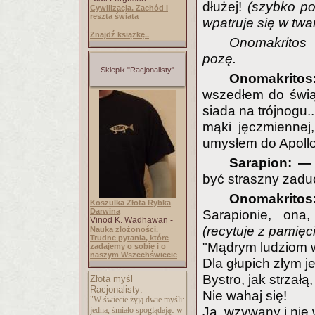
dłużej!
(szybko po
Cywilizacja. Zachód i
reszta świata
wpatruje się w tw
Znajdź książkę..
Onomakritos 
pozę.
Sklepik "Racjonalisty"
Onomakrito
wszedłem do świą
siada na trójnogu
mąki jęczmiennej
umysłem do Apollo
Sarapion: 
być straszny zaduc
Onomakritos
Koszulka Złota Rybka
Darwina
Sarapionie, ona,
Vinod K. Wadhawan -
(recytuje z pamięc
Nauka złożoności.
Trudne pytania, które
"Mądrym ludziom 
zadajemy o sobie i o
naszym Wszechświecie
Dla głupich złym 
Bystro, jak strzałą
Złota myśl
Racjonalisty:
Nie wahaj się!
"W świecie żyją dwie myśli:
Ja, wzywany i ni
jedna, śmiało spoglądając w