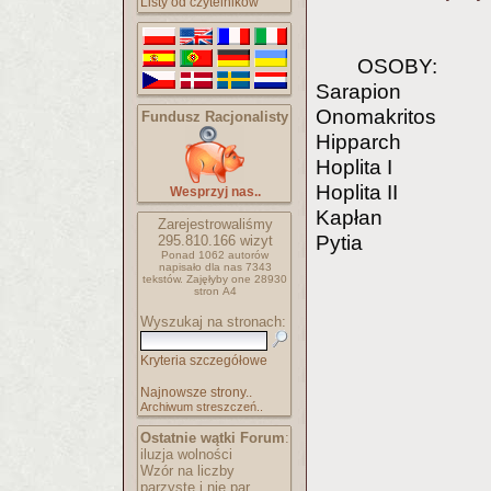
Listy od czytelników
OSOBY:
Sarapion
Onomakritos
Fundusz Racjonalisty
Hipparch
Hoplita I
Hoplita II
Wesprzyj nas..
Kapłan
Zarejestrowaliśmy
Pytia
295.810.166
wizyt
Ponad 1062 autorów
napisało
dla nas 7343
tekstów.
Zajęłyby one 28930
stron A4
Wyszukaj na stronach:
Kryteria szczegółowe
Najnowsze strony..
Archiwum streszczeń..
Ostatnie wątki Forum
:
iluzja wolności
Wzór na liczby
parzyste i nie par..