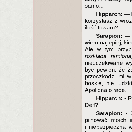
samo...
Hipparch: —
korzystasz z wróż
ilość towaru?
Sarapion: 
wiem najlepiej, kie
Ale w tym przyp
rozkłada ramion
nieoczekiwane wy
być pewien, że ża
przeszkodzi mi w 
boskie, nie ludz
Apollona o radę.
Hipparch: -
Ro
Delf?
Sarapion: -
C
pilnować moich i
i niebezpieczna 