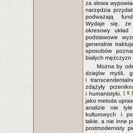
za słowa wypowiad
narzędzia przydat
podważają fund
Wydaje się, że 
okresowy układ p
podstawowe wyzna
generalnie traktu
sposobów poznani
białych mężczyzn 
Można by ode
dziejów myśli, g
i transcendental
zdążyły przenik
[ 5 ]
i humanistyki.
jako metoda uprawia
analizie nie tyl
kulturowych i ps
takie, a nie inne
postmodernisty pi