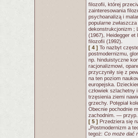
filozofii, której prz
zainteresowania filozo
psychoanalizą i mala
popularne zwłaszcza 
dekonstrukcjonizm ; L
(1967), Heidegger et 
filozofii (1992).
[ 4 ]
To nazbyt częst
postmodernizmu, glor
np. hinduistyczne ko
racjonalizmowi, opa
przyczyniły się z pew
na ten poziom naukow
europejska. Dzieckie
człowiek szlachetny i
trzęsienia ziemi nawie
grzechy. Potępiał kol
Obecnie pochodnie mą
zachodnim. — przyp.
[ 5 ]
Przedziera się n
„Postmodernizm a te
tegoż:
Co może dać 