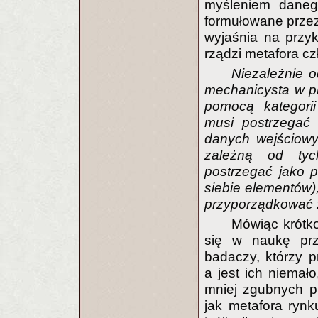
myśleniem danego
formułowane przez
wyjaśnia na przy
rządzi metafora c
Niezależnie 
mechanicysta w pr
pomocą kategori
musi postrzegać
danych wejściowy
zależną od tyc
postrzegać jako p
siebie elementów),
przyporządkować z
Mówiąc krótko 
się w naukę prz
badaczy, którzy 
a jest ich niemał
mniej zgubnych p
jak metafora rynk