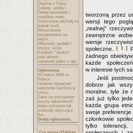
Dogmat o Trójcy
Świętej - próba l..
Diabeł tasmański i
tworzoną przez um
zaraźliwy nowo..
wersji tego pog
Sześcienne odchody-to
jednak możl..
„realnej" rzeczyw
Wszechświat
zewnętrzne wobec
przygotowany na
więce..
wersje rzeczywis
Własność, podatki i
[ 1 ]
kryzys: syste..
społeczne.
P
Football i "okolice"
żadnego obiektyw
oraz aktorst..
zakazane jabłko z raju
każde społecze
w interesie tych s
Ogłoszenia
:
30 marca 1689r w
Jeśli postmod
Polsce
Ostatnio rozważam
dobrze jak wszy
wdrożenie Symfonii w
moralne, tyle że 
chmu..
Jakie są rzeczywiste
zaś już tylko jede
koszty wdrożenia AI
każda grupa etni
dobre szkolenia lub
materiały dotyczące
swoje preferencje
Arc..
członkowie społe
Dodaj ogłoszenie..
tylko tolerancji
społecznych i za
Czy wojna USA/Iran