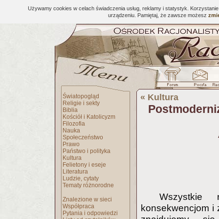
Używamy cookies w celach świadczenia usług, reklamy i statystyk. Korzystani
urządzeniu. Pamiętaj, że zawsze możesz
zmie
«
Kultura
Światopogląd
Religie i sekty
Postmoderniz
Biblia
Kościół i Katolicyzm
Filozofia
Nauka
Społeczeństwo
Prawo
Państwo i polityka
Kultura
Felietony i eseje
Literatura
Ludzie, cytaty
Tematy różnorodne
Wszystkie 
Znalezione w sieci
Współpraca
konsekwencjom i z 
Pytania i odpowiedzi