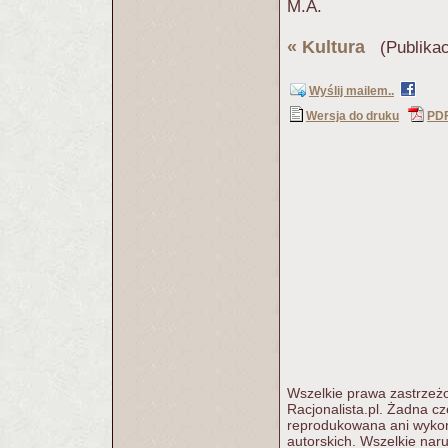
M.A.
«
Kultura
(Publikac
Wyślij mailem..
Wersja do druku
PD
Wszelkie prawa zastrzeżo
Racjonalista.pl. Żadna c
reprodukowana ani wykorz
autorskich. Wszelkie nar