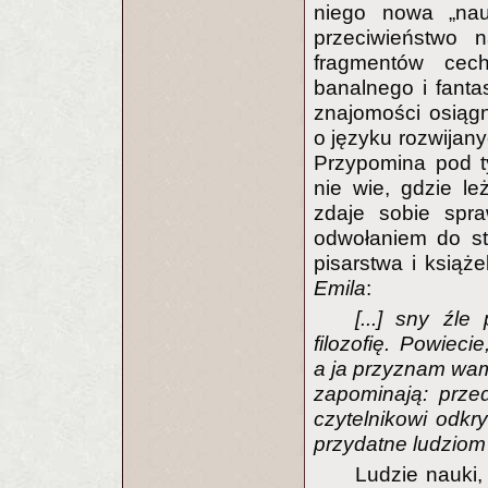
niego nowa „nau
przeciwieństwo 
fragmentów cech
banalnego i fanta
znajomości osiąg
o języku rozwijan
Przypomina pod t
nie wie, gdzie le
zdaje sobie spra
odwołaniem do s
pisarstwa i książe
Emila
:
[...] sny źl
filozofię. Powiec
a ja przyznam wam 
zapominają: prze
czytelnikowi odkr
przydatne ludziom
Ludzie nauki,