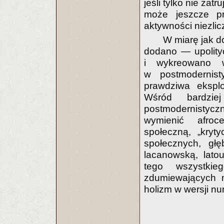
jeśli tylko nie zat
może jeszcze pr
aktywności niezli
W miarę jak d
dodano — upolityc
i wykreowano 
w postmodernist
prawdziwa eksplo
Wśród bardzie
postmodernistycz
wymienić afroce
społeczną, „kryty
społecznych, głę
lacanowską, lato
tego wszystki
zdumiewających m
holizm w wersji nu