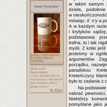
w takim samym st
Sklepik "Racjonalisty"
dzieła, podobnie 
w nieskończoność.
mówiąc:
Il n'y a p
A w każdym razie 
i krytyków sądzę
podstawowa prze
trafna, to i tak ni
myśli. Z kolei jeśl
jesteśmy w ogóle
Kubek z rybką Darwina
Koszulka Wiara w
argumentów. Za
Człowieka
porządku, nazwij
Złota myśl
paradoksu Kret
Racjonalisty:
Kreteńczycy kłami
"Grecy dokonali odkrycia
największego z dokonanych
było to zadanie z r
przez ludzkość: odkryli
potęgę rozumu."
Na podstawie 
M. Kline
nabrać pewności,
Niektórzy komen
pomyślane jako
j