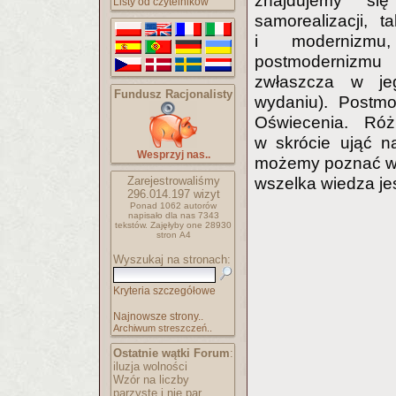
znajdujemy się
Listy od czytelników
samorealizacji, 
i modernizmu, 
postmodernizmu
zwłaszcza w jeg
Fundusz Racjonalisty
wydaniu). Postmo
Oświecenia. Róż
w skrócie ująć na
Wesprzyj nas..
możemy poznać wsz
Zarejestrowaliśmy
wszelka wiedza je
296.014.197
wizyt
Ponad 1062 autorów
napisało
dla nas 7343
tekstów.
Zajęłyby one 28930
stron A4
Wyszukaj na stronach:
Kryteria szczegółowe
Najnowsze strony..
Archiwum streszczeń..
Ostatnie wątki Forum
:
iluzja wolności
Wzór na liczby
parzyste i nie par..