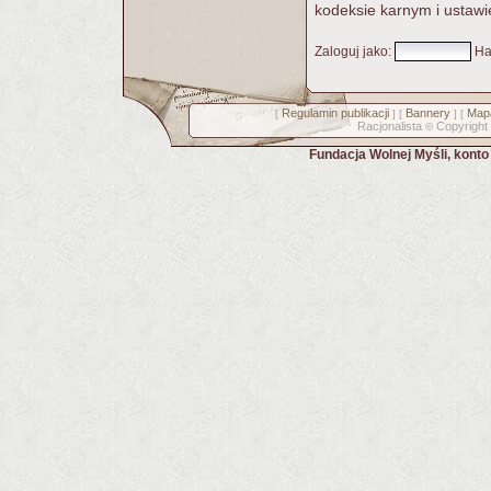
kodeksie karnym i ustawi
Zaloguj jako
:
Ha
Regulamin publikacji
Bannery
Mapa
[
] [
] [
Racjonalista
Copyright
©
Fundacja Wolnej Myśli, kont