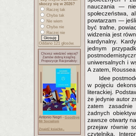
skoczy się w 2026?
nauczania — nie
Raczej tak
społeczeństwa, al
Chyba tak
powtarzam — jeśli
Nie wiem
być trafne, powia
Chyba nie
Raczej nie
widzenia jest równ
kardynalny. Kard
Oddano 121 głosów.
jednym przypad
Chcesz wiedzieć więcej?
postmodernist
Zamów dobrą książkę.
Propozycje Racjonalisty:
uniwersalnych i 
A zatem, Rousse
Idee postmod
w pojęciu dekons
literackiej. Podst
że jedynie autor z
zatem zasadnie 
żadnych obiektyw
Antonio Negri -
Goodbye
zawsze otwarty na
Mr Socialism
przejaw równie so
Znajdź książkę..
czytelnika. Inter