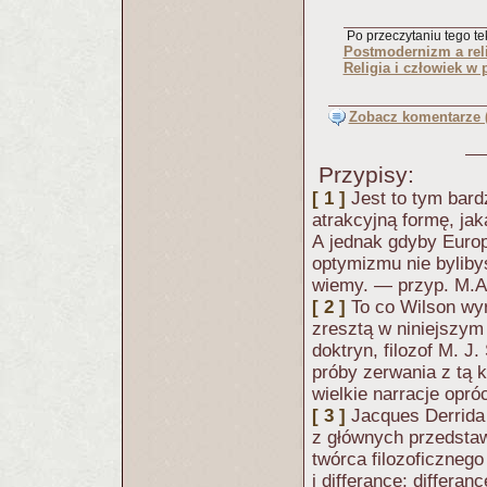
Po przeczytaniu tego tek
Postmodernizm a rel
Religia i człowiek w
Zobacz komentarze (
Przypisy:
[ 1 ]
Jest to tym bard
atrakcyjną formę, jak
A jednak gdyby Europ
optymizmu nie byliby
wiemy. — przyp. M.A
[ 2 ]
To co Wilson wyr
zresztą w niniejszy
doktryn, filozof M. J.
próby zerwania z tą k
wielkie narracje opró
[ 3 ]
Jacques Derrida 
z głównych przedstaw
twórca filozoficznego
i differance; differan