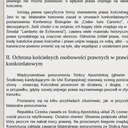
pewnego nie można powiedzieć o wpływie prawa unijnego na wew
kościelne.
Istnieją pewne specyficzne formy stanowienia prawa kościelneg
Jest to np. bilateralne tworzenie zasad w umowach konkordatowych
postanowienia Konferencji Biskupów do „Codex Iuris Canonici",
diecezjalnych. Jeśli chodzi o te ostatnie, ich bogaty zbiór znajduje się 
Sinodal "Lamberto de Echeverria"), zawiera wiele materiału historycz
prawa synodalnego są znacznie uboższe. Odnośnie źródeł prawa, mo
kiedy katolickie prawo kościelne i prawo unijne reagują ze sobą, albo - u
kanoniczne powinno zmienić się na tyle, aby współgrać z ustaleniami pra
II. Ochrona kościelnych osobowości prawnych w praw
konkordatowym
Międzynarodowe porozumienia Stolicy Apostolskiej (główni
Środkowej kandydującymi do Unii Europejskiej) stanowią szereg porozu
strony - stwarzają Kościołowi przestrzeń do działania, z drugiej - 
w przypadku, gdyby rozwój unijnego prawa wyznaniowego poszedł w zły
kierunku.
Postaramy się na kilku przykładach zilustrować, jak w przysz
bilateralne porozumienia.
Republika Czeska zawarła ze Stolicą Apostolską układ 25 czerwca
został jeszcze ratyfikowany. Ostatnio również Słowenia podpisała układ
który jeszcze nie nabrał mocy prawnej. Na przeciwnym biegunie znajduj
Konstytucja zakłada zawarcie bilateralnego porozumienia ze Stolicą Apost