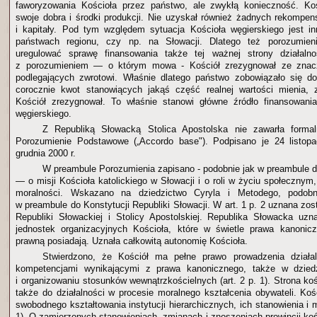
faworyzowania Kościoła przez państwo, ale zwykłą konieczność. Kośc
swoje dobra i środki produkcji. Nie uzyskał również żadnych rekompen
i kapitały. Pod tym względem sytuacja Kościoła węgierskiego jest i
państwach regionu, czy np. na Słowacji. Dlatego też porozumieni
uregulować sprawę finansowania także tej ważnej strony działalno
z porozumieniem — o którym mowa - Kościół zrezygnował ze znac
podlegających zwrotowi. Właśnie dlatego państwo zobowiązało się do
corocznie kwot stanowiących jakąś część realnej wartości mienia, z
Kościół zrezygnował. To właśnie stanowi główne źródło finansowania
węgierskiego.
Z Republiką Słowacką Stolica Apostolska nie zawarła forma
Porozumienie Podstawowe („Accordo base"). Podpisano je 24 listopa
grudnia 2000 r.
W preambule Porozumienia zapisano - podobnie jak w preambule d
— o misji Kościoła katolickiego w Słowacji i o roli w życiu społecznym,
moralności. Wskazano na dziedzictwo Cyryla i Metodego, podobn
w preambule do Konstytucji Republiki Słowacji. W art. 1 p. 2 uznana z
Republiki Słowackiej i Stolicy Apostolskiej. Republika Słowacka uz
jednostek organizacyjnych Kościoła, które w świetle prawa kanoni
prawną posiadają. Uznała całkowitą autonomię Kościoła.
Stwierdzono, że Kościół ma pełne prawo prowadzenia działa
kompetencjami wynikającymi z prawa kanonicznego, także w dziedz
i organizowaniu stosunków wewnątrzkościelnych (art. 2 p. 1). Strona ko
także do działalności w procesie moralnego kształcenia obywateli. Koś
swobodnego kształtowania instytucji hierarchicznych, ich stanowienia i m
1). O zamierzonych stanowieniach, zmianach i znoszeniach prowincji kośc