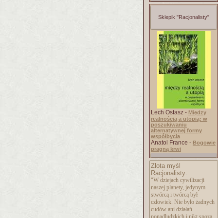
Sklepik "Racjonalisty"
Lech Ostasz -
Między
realnością a utopią: w
poszukiwaniu
alternatywnej formy
współbycia
Anatol France -
Bogowie
pragną krwi
Złota myśl
Racjonalisty:
"W dziejach cywilizacji
naszej planety, jedynym
stwórcą i twórcą był
człowiek. Nie było żadnych
cudów ani działań
ponadludzkich i nikt spoza