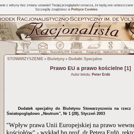
tanie z witryny bez zmiany ustawień Twojej przeglądarki oznacza, że będą one umieszcza
Szczegóły znajdziesz w
Polityce Cookies
STOWARZYSZENIE
Biuletyny
Dodatki Specjalne
»
»
Prawo EU a prawo kościelne [1]
Autor tekstu:
Peter Erdö
Dodatek specjalny do Biuletynu Stowarzyszenia na rzecz 
Światopoglądowo „Neutrum", Nr 1 (28), Styczeń 2003
"Wpływ prawa Unii Europejskiej na prawo wewnę
kościołów" - wykład bp prof. dr Petera Erdö, rekt