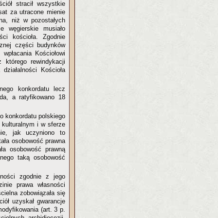
iół stracił wszystkie
sat za utracone mienie
nna, niż w pozostałych
e węgierskie musiało
ści kościoła. Zgodnie
znej części budynków
 wpłacania Kościołowi
 którego rewindykacji
 działalności Kościoła
lnego konkordatu lecz
da, a ratyfikowano 18
o konkordatu polskiego
 kulturalnym i w sferze
ie, jak uczyniono to
ostała osobowość prawna
nała osobowość prawną
cznego taką osobowość
lności zgodnie z jego
inie prawa własności
ścielna zobowiązała się
ciół uzyskał gwarancje
odyfikowania (art. 3 p.
ielnych, archidiecezji,