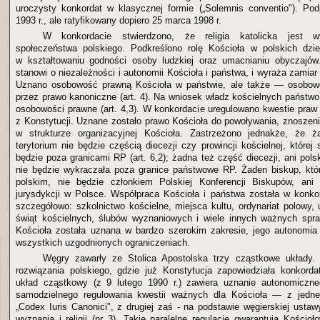
uroczysty konkordat w klasycznej formie („Solemnis conventio"). Pod
1993 r., ale ratyfikowany dopiero 25 marca 1998 r.
W konkordacie stwierdzono, że religia katolicka jest w
społeczeństwa polskiego. Podkreślono rolę Kościoła w polskich dzie
w kształtowaniu godności osoby ludzkiej oraz umacnianiu obyczajów.
stanowi o niezależności i autonomii Kościoła i państwa, i wyraża zamia
Uznano osobowość prawną Kościoła w państwie, ale także — osobow
przez prawo kanoniczne (art. 4). Na wniosek władz kościelnych państwo
osobowości prawne (art. 4,3). W konkordacie uregulowano kwestie praw
z Konstytucji. Uznane zostało prawo Kościoła do powoływania, znoszen
w strukturze organizacyjnej Kościoła. Zastrzeżono jednakże, że 
terytorium nie będzie częścią diecezji czy prowincji kościelnej, której
będzie poza granicami RP (art. 6,2); żadna też część diecezji, ani polski
nie będzie wykraczała poza granice państwowe RP. Żaden biskup, któ
polskim, nie będzie członkiem Polskiej Konferencji Biskupów, ani
jurysdykcji w Polsce. Współpraca Kościoła i państwa została w konko
szczegółowo: szkolnictwo kościelne, miejsca kultu, ordynariat polowy,
świąt kościelnych, ślubów wyznaniowych i wiele innych ważnych sp
Kościoła została uznana w bardzo szerokim zakresie, jego autonomia
wszystkich uzgodnionych ograniczeniach.
Węgry zawarły ze Stolica Apostolska trzy cząstkowe układy.
rozwiązania polskiego, gdzie już Konstytucja zapowiedziała konkordat
układ cząstkowy (z 9 lutego 1990 r.) zawiera uznanie autonomiczn
samodzielnego regulowania kwestii ważnych dla Kościoła — z jedne
„Codex Iuris Canonici", z drugiej zaś - na podstawie węgierskiej usta
wyznania i religii (nr 3). Takie paralelne regulacje gwarantują Kości