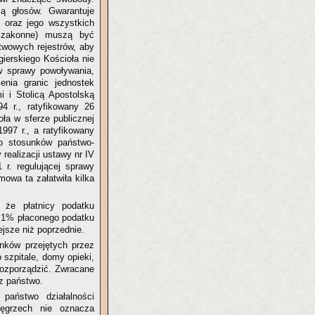
ą głosów. Gwarantuje
j oraz jego wszystkich
y zakonne) muszą być
stwowych rejestrów, aby
ierskiego Kościoła nie
w sprawy powoływania,
ienia granic jednostek
 i Stolicą Apostolską
4 r., ratyfikowany 26
oła w sferze publicznej
997 r., a ratyfikowany
wo stosunków państwo-
realizacji ustawy nr IV
 r. regulującej sprawy
owa ta załatwiła kilka
 że płatnicy podatku
 1% płaconego podatku
ejsze niż poprzednie.
nków przejętych przez
 szpitale, domy opieki,
 rozporządzić. Zwracane
ez państwo.
państwo działalności
Węgrzech nie oznacza