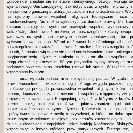
Europejskiej znajduje się na etapie intensywnego rozwoju. Rozwija 
wyznaniowego Unii Europejskiej. Jak dotychczas w systemie prawny
nie sta-nowi organicznej struktury, jest zbiorem różnorakich ustaleń. Wp
na systemy prawne wspólnot religijnych teoretycznie może 
i wielowarstwowy. Nie można wykluczyć, że dorobek prawny Unii Europ
zostanie przejęty do systemów prawnych wspólnot wyznaniowyc
wskazówkę. Jest również możliwe, że poszczególne kościoły swoje
wzorowały na systemach prawnych państw członkowskich, które pr
wpływem prawa unijnego. Wśród możliwości bezpośredniego albo poś
poszczególnych rozwiązań jest również możliwe, że poszczególne koś
sposób, że postanowią strzec się przed oddziaływaniem prawa unijnego n
przyjmować będą jedynie te ustalenia unijne, które dla ich wspólnot - 
mogą okazać się korzystne. W tym przypadku byłoby niezwykle trudn
podstawie powstała jakaś kościelna ustawa lub status. W tekście ust
wspomniano by o tym.
Temat wykładu podano mi w niezbyt ścisłej postaci. W tytule m
prawie Kościołów" — w liczbie mnogiej. Z tego względu poczułem si
całościowego przeglądu prawodawstwa wspólnot religijnych, które funk
uznane, dopuszczone, zarejestrowane itd. wspólnoty religijne czy związ
krajów członkowskich Unii Europejskiej, czy też w którymś z krajów
ocenić — a często nie jest to możliwe — jakie w zasadzie są ich statu
nasze rozważania ograniczymy jedynie do Kościoła katolickiego, gdzie
i próby tworzenia prawa z myślą o przyszłości, a które - na dobrą s
także innym wspólnotom religijnym, bez centrów zarządzających — za
dzieje w diecezjach europejskich, gdzie istnieją Konferencje Biskupó
wspominając o innych źródłach praw partykularnych. Dlatego też,