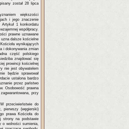
pisany został 28 lipca
yznaniem większości
jach i jego znaczenie
 Artykuł 1 konkordatu
r wzajemnej współpracy.
ości prawne uznawane
 uzna dalsze kościelne
 Kościoła wynikających
ia i dokonywania zmian
żadna część polskiego
 siedziba znajdować się
ej prowincji kościelnej
ry nie jest obywatelem
 nie będzie sprawował
rdacie ustalona bardzo
 uznanie przez państwo
raw. Osobowość prawna
 zagwarantowana, przy
 W przeciwieństwie do
, pierwszy (węgierski)
ego prawa Kościoła do
j strony na podstawie
wy o wolności sumienia,
ołowi znaczące swobody.