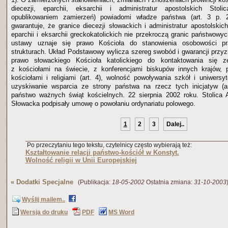
diecezji, eparchii, eksarchii i administratur apostolskich Stol
opublikowaniem zamierzeń) powiadomi władze państwa (art. 3 p. 2
gwarantuje, że granice diecezji słowackich i administratur apostolskic
eparchii i eksarchii greckokatolickich nie przekroczą granic państwowyc
ustawy uznaje się prawo Kościoła do stanowienia osobowości p
strukturach. Układ Podstawowy wylicza szereg swobód i gwarancji przyz
prawo słowackiego Kościoła katolickiego do kontaktowania się ze
z kościołami na świecie, z konferencjami biskupów innych krajów, 
kościołami i religiami (art. 4), wolność powoływania szkół i uniwersy
uzyskiwanie wsparcia ze strony państwa na rzecz tych inicjatyw (ar
państwo ważnych świąt kościelnych. 22 sierpnia 2002 roku. Stolica 
Słowacka podpisały umowę o powołaniu ordynariatu polowego.
1
2
3
Dalej..
Po przeczytaniu tego tekstu, czytelnicy często wybierają też:
Kształtowanie relacji państwo-kościół w Konstyt.
Wolność religii w Unii Europejskiej
«
Dodatki Specjalne
(Publikacja:
18-05-2002
Ostatnia zmiana:
31-10-2003
Wyślij mailem..
Wersja do druku
PDF
MS Word