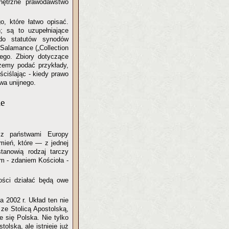
nętrzne prawodawstwo
o, które łatwo opisać.
; są to uzupełniające
 do statutów synodów
w Salamance („Collection
nego. Zbiory dotyczące
żemy podać przykłady,
ściślając - kiedy prawo
wa unijnego.
ie
e z państwami Europy
mień, które — z jednej
stanowią rodzaj tarczy
m - zdaniem Kościoła -
łości działać będą owe
 2002 r. Układ ten nie
 ze Stolicą Apostolską,
e się Polska. Nie tylko
olską, ale istnieje już