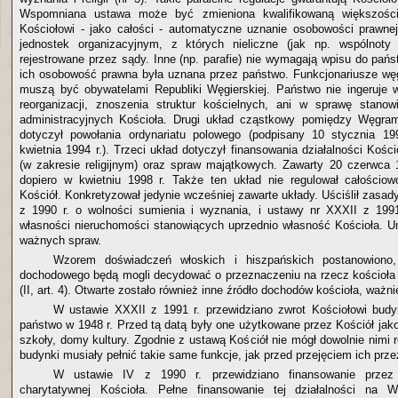
Wspomniana ustawa może być zmieniona kwalifikowaną większości
Kościołowi - jako całości - automatyczne uznanie osobowości prawne
jednostek organizacyjnym, z których nieliczne (jak np. wspólnot
rejestrowane przez sądy. Inne (np. parafie) nie wymagają wpisu do pań
ich osobowość prawna była uznana przez państwo. Funkcjonariusze węg
muszą być obywatelami Republiki Węgierskiej. Państwo nie ingeruje 
reorganizacji, znoszenia struktur kościelnych, ani w sprawę stanow
administracyjnych Kościoła. Drugi układ cząstkowy pomiędzy Węgrami
dotyczył powołania ordynariatu polowego (podpisany 10 stycznia 199
kwietnia 1994 r.). Trzeci układ dotyczył finansowania działalności Kości
(w zakresie religijnym) oraz spraw majątkowych. Zawarty 20 czerwca 1
dopiero w kwietniu 1998 r. Także ten układ nie regulował całościo
Kościół. Konkretyzował jedynie wcześniej zawarte układy. Uściślił zasady 
z 1990 r. o wolności sumienia i wyznania, i ustawy nr XXXII z 1991
własności nieruchomości stanowiących uprzednio własność Kościoła. Um
ważnych spraw.
Wzorem doświadczeń włoskich i hiszpańskich postanowiono,
dochodowego będą mogli decydować o przeznaczeniu na rzecz kościoła
(II, art. 4). Otwarte zostało również inne źródło dochodów kościoła, ważni
W ustawie XXXII z 1991 r. przewidziano zwrot Kościołowi budy
państwo w 1948 r. Przed tą datą były one użytkowane przez Kościół jako
szkoły, domy kultury. Zgodnie z ustawą Kościół nie mógł dowolnie nimi
budynki musiały pełnić takie same funkcje, jak przed przejęciem ich prz
W ustawie IV z 1990 r. przewidziano finansowanie przez 
charytatywnej Kościoła. Pełne finansowanie tej działalności na 