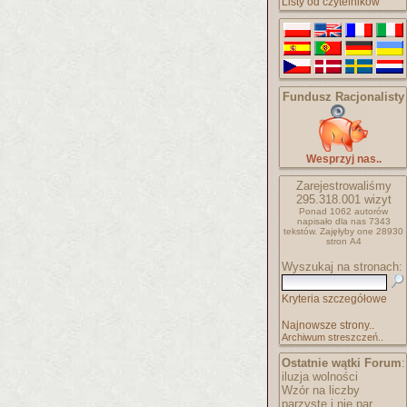
Listy od czytelników
Fundusz Racjonalisty
Wesprzyj nas..
Zarejestrowaliśmy
295.318.001
wizyt
Ponad 1062 autorów
napisało
dla nas 7343
tekstów.
Zajęłyby one 28930
stron A4
Wyszukaj na stronach:
Kryteria szczegółowe
Najnowsze strony..
Archiwum streszczeń..
Ostatnie wątki Forum
:
iluzja wolności
Wzór na liczby
parzyste i nie par..