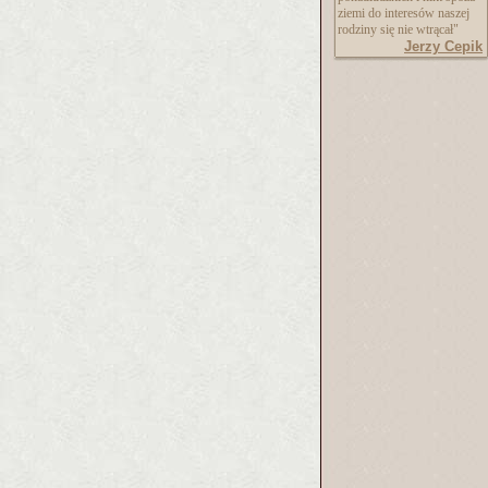
ziemi do interesów naszej
rodziny się nie wtrącał"
Jerzy Cepik