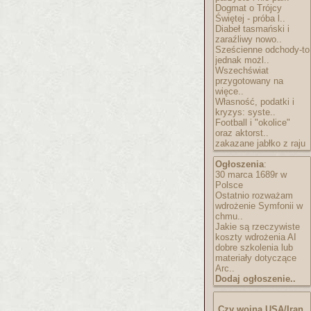
Dogmat o Trójcy
Świętej - próba l..
Diabeł tasmański i
zaraźliwy nowo..
Sześcienne odchody-to
jednak możl..
Wszechświat
przygotowany na
więce..
Własność, podatki i
kryzys: syste..
Football i "okolice"
oraz aktorst..
zakazane jabłko z raju
Ogłoszenia
:
30 marca 1689r w
Polsce
Ostatnio rozważam
wdrożenie Symfonii w
chmu..
Jakie są rzeczywiste
koszty wdrożenia AI
dobre szkolenia lub
materiały dotyczące
Arc..
Dodaj ogłoszenie..
Czy wojna USA/Iran