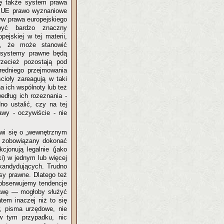
się także system prawa
m UE prawo wyznaniowe
ływ prawa europejskiego
być bardzo znaczny
ejskiej w tej materii,
h, że może stanowić
 systemy prawne będą
zecież pozostają pod
redniego przejmowania
cioły zareagują w taki
a ich wspólnoty lub też
według ich rozeznania -
o ustalić, czy na tej
awy - oczywiście - nie
ówi się o „wewnętrznym
ę zobowiązany dokonać
cjonują legalnie (jako
ki) w jednym lub więcej
 kandydujących. Trudno
sy prawne. Dlatego też
 obserwujemy tendencje
prawę — mogłoby służyć
tem inaczej niż to się
w, pisma urzędowe, nie
 w tym przypadku, nic