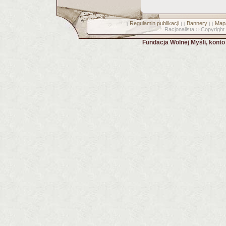
Regulamin publikacji
Bannery
Mapa
[
] [
] [
Racjonalista
Copyright
©
Fundacja Wolnej Myśli, kont