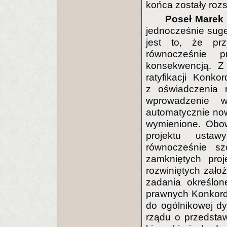
końca zostały rozs
Poseł Marek 
jednocześnie suge
jest to, że prz
równocześnie p
konsekwencją. Z
ratyfikacji Konk
z oświadczenia r
wprowadzenie 
automatycznie now
wymienione. Obow
projektu ustaw
równocześnie sz
zamkniętych proj
rozwiniętych zało
zadania określo
prawnych Konkorda
do ogólnikowej dy
rządu o przedstaw