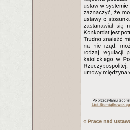
ustaw w systemie 
zaznaczyć, że moc
ustawy o stosunku
zastanawiał się 
Konkordat jest po
Trudno znaleźć m
na nie rząd, moż
rodzaj regulacji 
katolickiego w P
Rzeczypospolitej
umowy międzynar
Po przeczytaniu tego tek
List Siemiątkowskieg
«
Prace nad ustawą