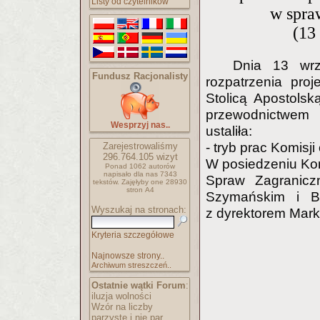
Listy od czytelników
w spraw
(13
Dnia 13 wrz
Fundusz Racjonalisty
rozpatrzenia proj
Stolicą Apostols
przewodnictwem 
Wesprzyj nas..
ustaliła:
- tryb prac Komisji
Zarejestrowaliśmy
296.764.105
wizyt
W posiedzeniu Komi
Ponad 1062 autorów
napisało
dla nas 7343
Spraw Zagranicz
tekstów.
Zajęłyby one 28930
stron A4
Szymańskim i B
Wyszukaj na stronach:
z dyrektorem Mar
Kryteria szczegółowe
Najnowsze strony..
Archiwum streszczeń..
Ostatnie wątki Forum
:
iluzja wolności
Wzór na liczby
parzyste i nie par..