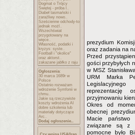
Dogmat o Trójcy
Świętej - próba l..
Diabeł tasmański i
zaraźliwy nowo..
Sześcienne odchody-to
jednak możl..
Wszechświat
przygotowany na
więce..
prezydium Komisji
Własność, podatki i
oraz zadania na na
kryzys: syste..
Football i "okolice"
Przed przystąpie
oraz aktorst..
zakazane jabłko z raju
gości przybyłych n
w MSZ Stanisława
Ogłoszenia
:
30 marca 1689r w
URM Marka Pern
Polsce
Legislacyjneg
Ostatnio rozważam
wdrożenie Symfonii w
reprezentację
chmu..
przyjmowaniu kier
Jakie są rzeczywiste
koszty wdrożenia AI
Okres od moment
dobre szkolenia lub
obecnej prezydiu
materiały dotyczące
Arc..
Macie państwo 
Dodaj ogłoszenie..
związane są z K
pomocne było Biu
Czy wojna USA/Iran