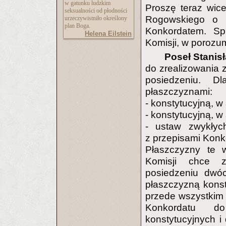
w gatunku ludzkim
Proszę teraz wic
seksualności od płodności
Rogowskiego o p
urzeczywistniło określony
plan Boga.
Konkordatem. Sp
Helena Eilstein
Komisji, w porozum
Poseł Stanis
do zrealizowania
posiedzeniu. D
płaszczyznami:
- konstytucyjną, w
- konstytucyjną, w
- ustaw zwykłyc
z przepisami Konk
Płaszczyzny te w
Komisji chce z
posiedzeniu dwóc
płaszczyzną kons
przede wszystkim 
Konkordatu do
konstytucyjnych i