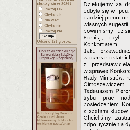
Dziękujemy za do
skoczy się w 2026?
Raczej tak
odbyła się w lipcu
Chyba tak
bardziej pomocne.
Nie wiem
własnych sugestii
Chyba nie
powinniśmy dzis
Raczej nie
Komisji, czyl
Oddano 121 głosów.
Konkordatem.
Jako przewodnicz
Chcesz wiedzieć więcej?
Zamów dobrą książkę.
w okresie ostatni
Propozycje Racjonalisty:
z przedstawiciel
w sprawie Konkord
Rady Ministrów, 
Cimoszewiczem i
Tadeuszem Pieron
trybu prac nad
posiedzeniem Kom
z szefami klubów 
Kubek z rybką Darwina
Chcieliśmy zast
Czuję dotyk Jego
Makaronowych Macek -
odpolitycznienia 
emblemat pastafarian