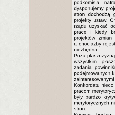
podkomisja natr
dysponujemy proje
stron dochodzą g
projekty ustaw. C
rządu uzyskać o
prace i kiedy b
projektów zmian 
a chociażby rejest
niezbędna.
Poza płaszczyzną 
wszystkim płas
zadania powinniś
podejmowanych kr
zainteresowanymi 
Konkordatu nieco s
pracom merytoryc
były bardzo kryty
merytorycznych ni
stron.
Komisja będzie 