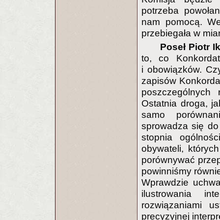
potrzeba powołan
nam pomocą. We 
przebiegała w mia
Poseł Piotr I
to, co Konkordat
i obowiązków. Cz
zapisów Konkordat
poszczególnych r
Ostatnia droga, ja
samo porównani
sprowadza się do
stopnia ogólnośc
obywateli, któryc
porównywać przepi
powinniśmy równie
Wprawdzie uchwał
ilustrowania in
rozwiązaniami u
precyzyjnej interpr