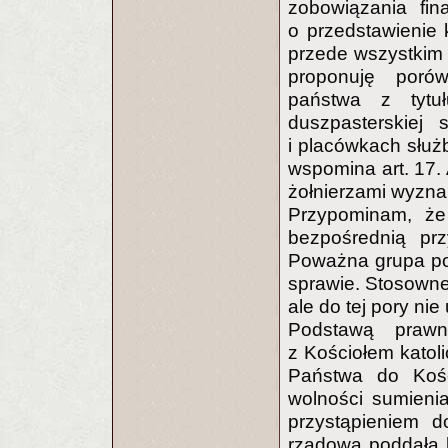
zobowiązania fin
o przedstawienie 
przede wszystkim k
proponuję poró
państwa z tytuł
duszpasterskiej
i placówkach służb
wspomina art. 17. 
żołnierzami wyznan
Przypominam, że
bezpośrednią pr
Poważna grupa pos
sprawie. Stosowne
ale do tej pory ni
Podstawą prawn
z Kościołem katoli
Państwa do Kośc
wolności sumieni
przystąpieniem d
rządowa poddała 