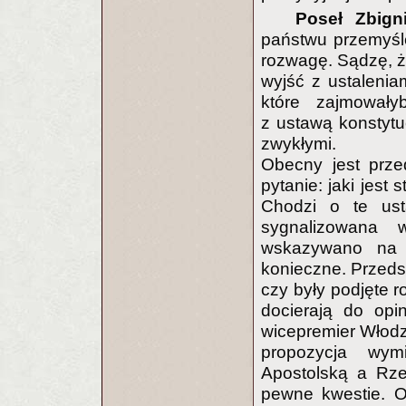
Poseł Zbign
państwu przemyśl
rozwagę. Sądzę, ż
wyjść z ustalenia
które zajmowały
z ustawą konstytuc
zwykłymi.
Obecny jest prze
pytanie: jaki jes
Chodzi o te usta
sygnalizowana 
wskazywano na 
konieczne. Przeds
czy były podjęte 
docierają do opi
wicepremier Włodzi
propozycja wymi
Apostolską a Rze
pewne kwestie. Op