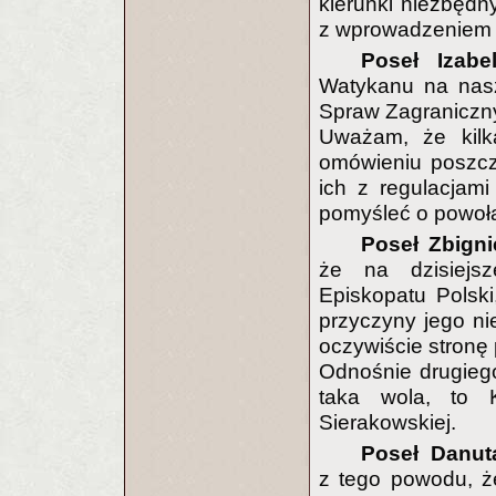
kierunki niezbędn
z wprowadzeniem 
Poseł Izabe
Watykanu na nasz
Spraw Zagraniczn
Uważam, że kilk
omówieniu poszcz
ich z regulacjam
pomyśleć o powoła
Poseł Zbigni
że na dzisiejsz
Episkopatu Polsk
przyczyny jego ni
oczywiście stronę 
Odnośnie drugiego
taka wola, to Ko
Sierakowskiej.
Poseł Danut
z tego powodu, ż