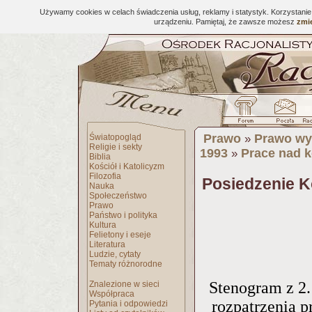
Używamy cookies w celach świadczenia usług, reklamy i statystyk. Korzystani
urządzeniu. Pamiętaj, że zawsze możesz
zmie
Prawo
Prawo wy
Światopogląd
»
Religie i sekty
1993
Prace nad 
»
Biblia
Kościół i Katolicyzm
Filozofia
Posiedzenie Ko
Nauka
Społeczeństwo
Prawo
Państwo i polityka
Kultura
Felietony i eseje
Literatura
Ludzie, cytaty
Tematy różnorodne
Stenogram z 2.
Znalezione w sieci
Współpraca
rozpatrzenia p
Pytania i odpowiedzi