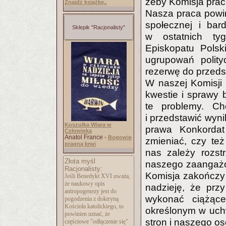
żeby Komisja prac
Znajdź książkę..
Nasza praca powi
społecznej i bar
Sklepik "Racjonalisty"
w ostatnich tyg
Episkopatu Pols
ugrupowań polity
rezerwę do przed
W naszej Komisji
kwestie i sprawy
te problemy. C
i przedstawić wyni
Koszulka Wiara w
prawa Konkordat
Człowieka
Anatol France -
Bogowie
zmieniać, czy też
pragną krwi
nas zależy rozst
Złota myśl
naszego zaangażow
Racjonalisty:
Komisja zakończy
Jeśli Benedykt XVI uważa,
że naukowy opis
nadzieję, że prz
antropogenezy jest do
wykonać ciążąc
pogodzenia z doktryną
Kościoła katolickiego, to
określonym w uchw
powinien uznać, że
stron i naszego o
częściowe "odłączenie się"