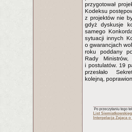
przygotował proj
Kodeksu postępow
z projektów nie by
gdyż dyskusje ko
samego Konkordat
sytuacji innych K
o gwarancjach wol
roku poddany po
Rady Ministrów,
i postulatów. 19
przesłało Sekre
kolejną, poprawion
Po przeczytaniu tego tek
List Siemiątkowskieg
Interpelacja Zająca o