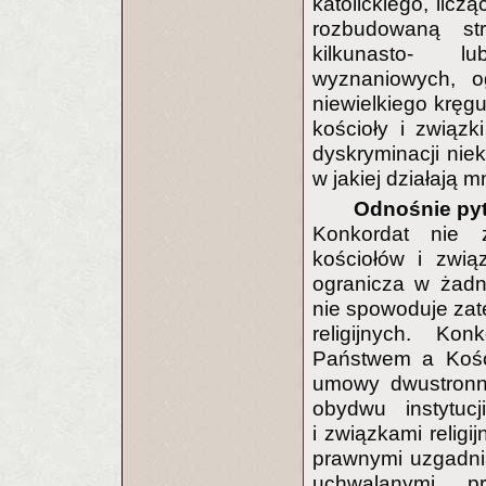
katolickiego, licz
rozbudowaną st
kilkunasto- lu
wyznaniowych, o
niewielkiego kręg
kościoły i związk
dyskryminacji niek
w jakiej działają m
Odnośnie pyt
Konkordat nie 
kościołów i zwią
ogranicza w żadne
nie spowoduje zat
religijnych. Ko
Państwem a Kości
umowy dwustronne
obydwu instytuc
i związkami relig
prawnymi uzgadni
uchwalanymi p