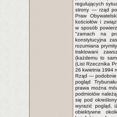
regulujących sytua
strony — rząd po
Praw Obywatelski
kościołów i zwi
w sposób powierz
"zamach na pra
konstytucyjna z
rozumiana prymit
traktowani zaw
(każdemu to samo,
(List Rzecznika P
26 kwietnia 1994 r
Rząd — podobnie 
pogląd Trybunału
prawa można mówi
podmiotów należąc
się pod określon
wyrazić pogląd, i
obiektywne okoli