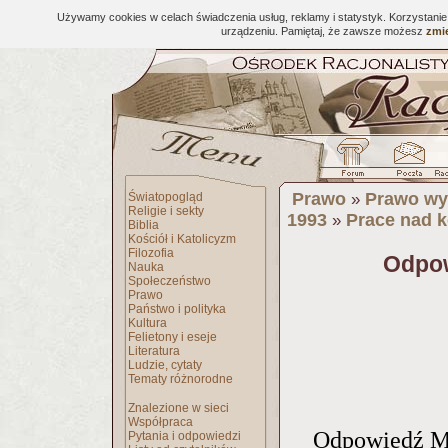
Używamy cookies w celach świadczenia usług, reklamy i statystyk. Korzystani
urządzeniu. Pamiętaj, że zawsze możesz
zmie
Prawo
Prawo wy
Światopogląd
»
Religie i sekty
1993
Prace nad 
»
Biblia
Kościół i Katolicyzm
Filozofia
Odpow
Nauka
Społeczeństwo
Prawo
Państwo i polityka
Kultura
Felietony i eseje
Literatura
Ludzie, cytaty
Tematy różnorodne
Znalezione w sieci
Współpraca
Odpowiedź Mi
Pytania i odpowiedzi