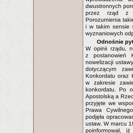
dwustronnych por
przez rząd z k
Porozumienia taki
i w takim sensie 
wyznaniowych odp
Odnośnie pyt
W opinii rządu, 
z postanowień K
nowelizacji ustaw
dotyczącym zaw
Konkordatu oraz 
w zakresie zawi
konkordatu. Po o
Apostolską a Rzec
przyjęte we wspo
Prawa Cywilnego 
podjęła opracowa
ustaw. W marcu 19
poinformował, iż