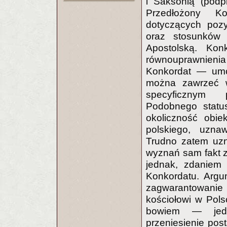
i Saksonią (podp
Przedłożony Ko
dotyczących pozy
oraz stosunków 
Apostolską. Kon
równouprawnie
Konkordat — umo
można zawrzeć wy
specyficznym 
Podobnego status
okoliczność obie
polskiego, uzna
Trudno zatem uzn
wyznań sam fakt za
jednak, zdaniem 
Konkordatu. Argu
zagwarantowanie
kościołowi w Pols
bowiem — jedn
przeniesienie po