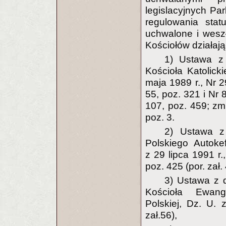
legislacyjnych P
regulowania stat
uchwalone i wesz
Kościołów działaj
1) Ustawa z
Kościoła Katolick
maja 1989 r., Nr 2
55, poz. 321 i Nr 
107, poz. 459; zm.
poz. 3.
2) Ustawa z
Polskiego Autoke
z 29 lipca 1991 r.
poz. 425 (por. zał. 
3) Ustawa z 
Kościoła Ewange
Polskiej, Dz. U. 
zał.56),