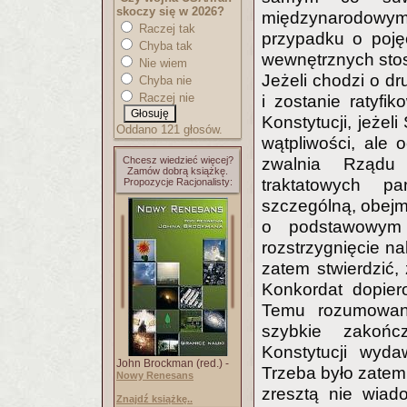
skoczy się w 2026?
międzynarodowy
Raczej tak
przypadku o poję
Chyba tak
wewnętrznych sto
Nie wiem
Jeżeli chodzi o d
Chyba nie
Raczej nie
i zostanie ratyf
Konstytucji, jeżel
Oddano 121 głosów.
wątpliwości, ale
Chcesz wiedzieć więcej?
zwalnia Rządu 
Zamów dobrą książkę.
traktatowych p
Propozycje Racjonalisty:
szczególną, obejm
o podstawowym 
rozstrzygnięcie n
zatem stwierdzić, 
Konkordat dopier
Temu rozumowani
szybkie zakońc
Konstytucji wyd
John Brockman (red.) -
Trzeba było zate
Nowy Renesans
zresztą nie wiad
Znajdź książkę..