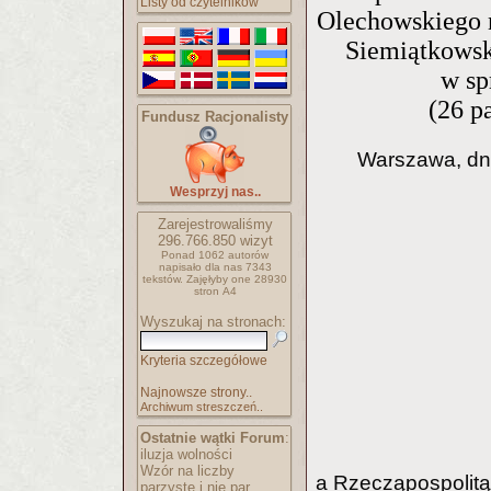
Listy od czytelników
Olechowskiego n
Siemiątkowsk
w sp
(26 p
Fundusz Racjonalisty
Warszawa, dni
Wesprzyj nas..
Zarejestrowaliśmy
296.766.850
wizyt
Ponad 1062 autorów
napisało
dla nas 7343
tekstów.
Zajęłyby one 28930
stron A4
Wyszukaj na stronach:
Kryteria szczegółowe
Najnowsze strony..
Archiwum streszczeń..
Ostatnie wątki Forum
:
iluzja wolności
Wzór na liczby
a Rzecząpospolitą
parzyste i nie par..