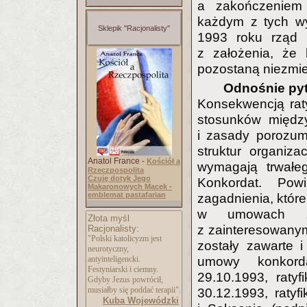
a zakończeniem 
każdym z tych wy
Sklepik "Racjonalisty"
1993 roku rząd 
z założenia, że
pozostaną niezmie
Odnośnie pyt
Konsekwencją raty
stosunków między
i zasady porozum
struktur organiz
Anatol France -
Kościół a
wymagają trwałeg
Rzeczpospolita
Czuję dotyk Jego
Konkordat. Po
Makaronowych Macek -
emblemat pastafarian
zagadnienia, które
w umowach zaw
Złota myśl
z zainteresowany
Racjonalisty:
"Polski katolicyzm jest
zostały zawarte i
neurotyczny,
antyinteligencki.
umowy konkord
Festyniarski i ciemny.
29.10.1993, raty
Gdyby Jezus powrócił,
musiałby się poddać terapii".
30.12.1993, raty
Kuba Wojewódzki