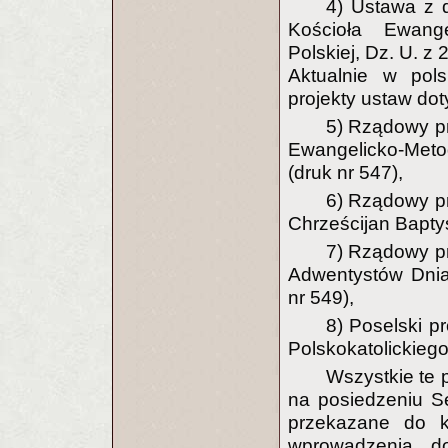
4) Ustawa z 
Kościoła Ewange
Polskiej, Dz. U. z 
Aktualnie w pols
projekty ustaw do
5) Rządowy pr
Ewangelicko-Met
(druk nr 547),
6) Rządowy pr
Chrześcijan Baptys
7) Rządowy pr
Adwentystów Dnia
nr 549),
8) Poselski p
Polskokatolickiego
Wszystkie te 
na posiedzeniu Se
przekazane do k
wprowadzenia do