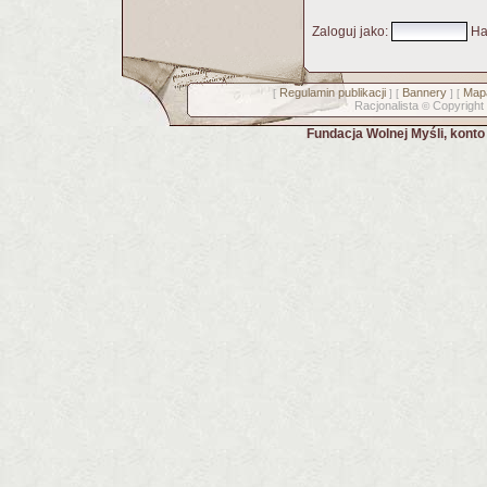
Zaloguj jako
:
Ha
Regulamin publikacji
Bannery
Mapa
[
] [
] [
Racjonalista
Copyright
©
Fundacja Wolnej Myśli, kont