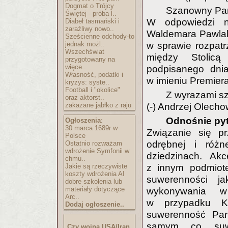
Dogmat o Trójcy
Szanowny Pan
Świętej - próba l..
W odpowiedzi n
Diabeł tasmański i
zaraźliwy nowo..
Waldemara Pawlaka
Sześcienne odchody-to
jednak możl..
w sprawie rozpatrz
Wszechświat
między Stolicą
przygotowany na
więce..
podpisanego dnia
Własność, podatki i
w imieniu Premier
kryzys: syste..
Football i "okolice"
Z wyrazami s
oraz aktorst..
zakazane jabłko z raju
(-) Andrzej Olecho
Odnośnie pyt
Ogłoszenia
:
30 marca 1689r w
Związanie się p
Polsce
odrębnej i różn
Ostatnio rozważam
wdrożenie Symfonii w
dziedzinach. Akc
chmu..
Jakie są rzeczywiste
z innym podmiot
koszty wdrożenia AI
suwerenności jak
dobre szkolenia lub
materiały dotyczące
wykonywania w 
Arc..
w przypadku Ko
Dodaj ogłoszenie..
suwerenność Par
samym co suw
Czy wojna USA/Iran