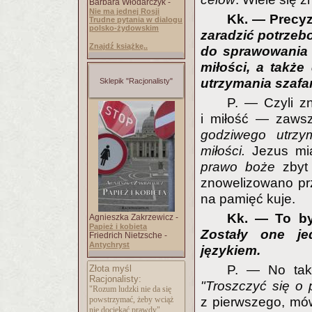
Barbara Włodarczyk -
Nie ma jednej Rosji
Kk. — Precyz
Trudne pytania w dialogu
polsko-żydowskim
zaradzić potrzeb
Znajdź książkę..
do sprawowania k
miłości, a także
utrzymania szafa
Sklepik "Racjonalisty"
P. — Czyli z
i miłość — zawsz
godziwego utrz
miłości.
Jezus miał
prawo boże
zbyt 
znowelizowano prz
na pamięć kuje.
Kk. — To był
Agnieszka Zakrzewicz -
Papież i kobieta
Zostały one je
Friedrich Nietzsche -
Antychryst
językiem.
P. — No tak,
Złota myśl
Racjonalisty:
"Troszczyć się o 
"Rozum ludzki nie da się
powstrzymać, żeby wciąż
z pierwszego, mó
nie dociekać prawdy"