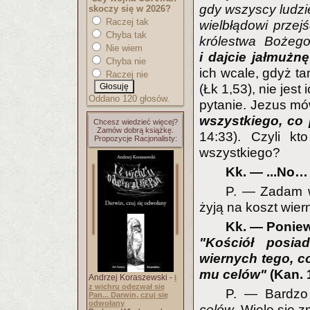
gdy wszyscy ludzi
skoczy się w 2026?
Raczej tak
wielbłądowi przej
Chyba tak
królestwa Bożeg
Nie wiem
i dajcie jałmużnę
Chyba nie
ich wcale, gdyż ta
Raczej nie
(Łk 1,53), nie jes
Oddano 120 głosów.
pytanie. Jezus mów
wszystkiego, co
Chcesz wiedzieć więcej?
Zamów dobrą książkę.
14:33). Czyli k
Propozycje Racjonalisty:
wszystkiego?
Kk. — ...No… 
P. — Zadam w
żyją na koszt wier
Kk. — Poniew
"Kościół posi
wiernych tego, c
mu celów"
(Kan. 
Andrzej Koraszewski -
I
z wichru odezwał się
P. — Bardzo
Pan... Darwin, czuj się
odwołany
celów
. Wiele się 