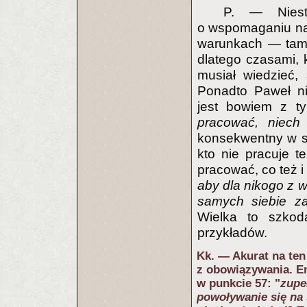
P. — Niest
o wspomaganiu nau
warunkach — tamci
dlatego czasami, k
musiał wiedzieć,
Ponadto Paweł ni
jest bowiem z ty
pracować, niech
konsekwentny w sw
kto nie pracuje t
pracować, co też i 
aby dla nikogo z 
samych siebie z
Wielka to szkoda
przykładów.
Kk. — Akurat na ten
z obowiązywania. E
w punkcie 57: "
zupe
powoływanie się na 