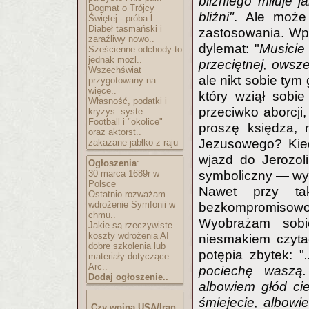
bliźniego miłuje 
Dogmat o Trójcy
bliźni"
. Ale może 
Świętej - próba l..
Diabeł tasmański i
zastosowania. Wpr
zaraźliwy nowo..
dylemat: "
Musicie
Sześcienne odchody-to
jednak możl..
przeciętnej, owsz
Wszechświat
ale nikt sobie tym
przygotowany na
więce..
który wziął sobi
Własność, podatki i
przeciwko aborcji,
kryzys: syste..
Football i "okolice"
proszę księdza, 
oraz aktorst..
Jezusowego? Kied
zakazane jabłko z raju
wjazd do Jerozol
Ogłoszenia
:
30 marca 1689r w
symboliczny — wy
Polsce
Nawet przy tak
Ostatnio rozważam
wdrożenie Symfonii w
bezkompromisow
chmu..
Wyobrażam sobi
Jakie są rzeczywiste
koszty wdrożenia AI
niesmakiem czyta
dobre szkolenia lub
potępia zbytek: "
materiały dotyczące
Arc..
pociechę waszą.
Dodaj ogłoszenie..
albowiem głód cie
śmiejecie, albowi
Czy wojna USA/Iran