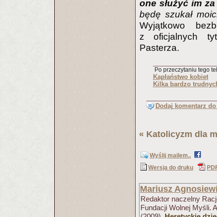
one służyć im za
będę szukał moic
Wyjątkowo bezb
z oficjalnych t
Pasterza.
Po przeczytaniu tego tek
Kapłaństwo kobiet
Kilka bardzo trudnyc
Dodaj komentarz do 
«
Katolicyzm dla m
Wyślij mailem..
Wersja do druku
PD
Mariusz Agnosiew
Redaktor naczelny Racjo
Fundacji Wolnej Myśli. 
(2009),
Heretyckie dzi