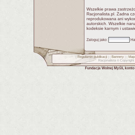
Wszelkie prawa zastrzeżo
Racjonalista.pl. Żadna c
reprodukowana ani wykorz
autorskich. Wszelkie nar
kodeksie karnym i ustawi
Zaloguj jako
:
Ha
Regulamin publikacji
Bannery
Mapa
[
] [
] [
Racjonalista
Copyright
©
Fundacja Wolnej Myśli, kont