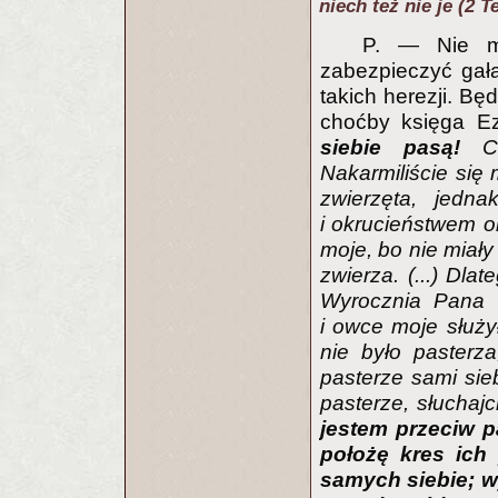
niech też nie je (2 T
P. — Nie m
zabezpieczyć gałąź
takich herezji. Bę
choćby księga Ez
siebie pasą!
Cz
Nakarmiliście się m
zwierzęta, jedna
i okrucieństwem ob
moje, bo nie miały
zwierza. (...) Dla
Wyrocznia Pana 
i owce moje służy
nie było pasterz
pasterze sami sieb
pasterze, słuchaj
jestem przeciw p
położę kres ich
samych siebie; w