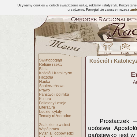
Używamy cookies w celach świadczenia usług, reklamy i statystyk. Korzystani
urządzeniu. Pamiętaj, że zawsze możesz
zmie
Kościół i Katolic
Światopogląd
Religie i sekty
Biblia
E
Kościół i Katolicyzm
Filozofia
Nauka
A
Społeczeństwo
Prawo
Państwo i polityka
Kultura
Felietony i eseje
Literatura
Ludzie, cytaty
Tematy różnorodne
Prostaczek —
Znalezione w sieci
ubóstwa Apostołó
Współpraca
Pytania i odpowiedzi
państewko jest w 