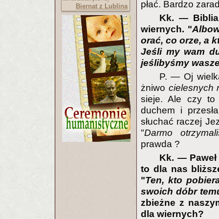
płać. Bardzo zaradn
Biernat z Lublina
Kk. — Bibli
wiernych. "
Albow
orać, co orze, a 
Jeśli my wam duc
jeślibyśmy wasze
P. — Oj wielk
żniwo
cielesnych
sieje. Ale czy to
duchem i przesła
słuchać raczej Jez
"
Darmo otrzymali
prawda ?
Kk. — Paweł 
to dla nas bliższ
"
Ten, kto pobier
swoich dóbr tem
zbieżne z naszy
dla wiernych?