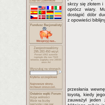
Listy od czytelników
skrzy się złotem i
oprócz wiary. Mu
dostąpić dóbr du
z opowieści biblijn
Fundusz Racjonalisty
Wesprzyj nas..
Zarejestrowaliśmy
295.283.450
wizyt
Ponad 1062 autorów
napisało
dla nas 7343
tekstów.
Zajęłyby one 28930
stron A4
Wyszukaj na stronach:
Kryteria szczegółowe
Najnowsze strony..
Archiwum streszczeń..
przesłania wewnę
Ostatnie wątki Forum
:
toyotą, kiedy jeg
iluzja wolności
zauważył jeden 
Wzór na liczby
parzyste i nie par..