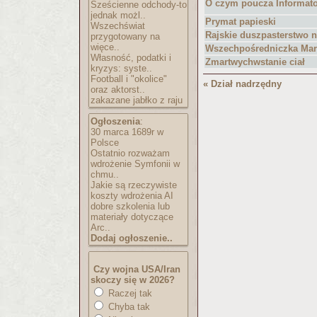
O czym poucza Informator
Sześcienne odchody-to
jednak możl..
Prymat papieski
Wszechświat
Rajskie duszpasterstwo n
przygotowany na
więce..
Wszechpośredniczka Mar
Własność, podatki i
Zmartwychwstanie ciał
kryzys: syste..
Football i "okolice"
« Dział nadrzędny
oraz aktorst..
zakazane jabłko z raju
Ogłoszenia
:
30 marca 1689r w
Polsce
Ostatnio rozważam
wdrożenie Symfonii w
chmu..
Jakie są rzeczywiste
koszty wdrożenia AI
dobre szkolenia lub
materiały dotyczące
Arc..
Dodaj ogłoszenie..
Czy wojna USA/Iran
skoczy się w 2026?
Raczej tak
Chyba tak