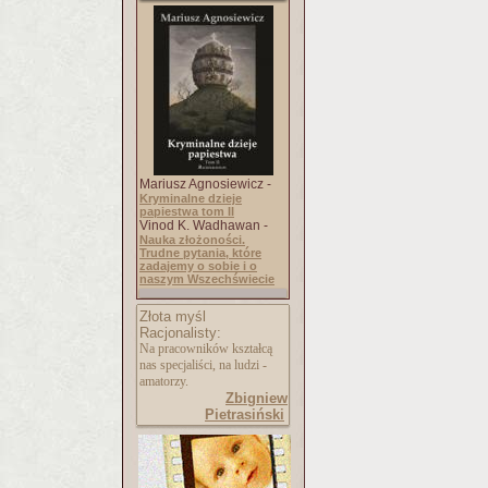
Mariusz Agnosiewicz -
Kryminalne dzieje
papiestwa tom II
Vinod K. Wadhawan -
Nauka złożoności.
Trudne pytania, które
zadajemy o sobie i o
naszym Wszechświecie
Złota myśl
Racjonalisty:
Na pracowników kształcą
nas specjaliści, na ludzi -
amatorzy.
Zbigniew
Pietrasiński