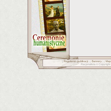
Regulamin publikacji
Bannery
Mapa
[
] [
] [
Racjonalista
Copyright
©