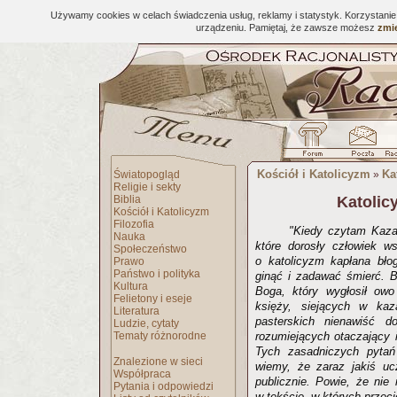
Używamy cookies w celach świadczenia usług, reklamy i statystyk. Korzystani
urządzeniu. Pamiętaj, że zawsze możesz
zmie
Kościół i Katolicyzm
Ka
Światopogląd
»
Religie i sekty
Biblia
Katolic
Kościół i Katolicyzm
Filozofia
"Kiedy czytam Kaza
Nauka
które dorosły człowiek ws
Społeczeństwo
o katolicyzm kapłana błog
Prawo
Państwo i polityka
ginąć i zadawać śmierć. 
Kultura
Boga, który wygłosił owo
Felietony i eseje
księży, siejących w kaza
Literatura
pasterskich nienawiść d
Ludzie, cytaty
Tematy różnorodne
rozumiejących otaczający 
Tych zasadniczych pytań
Znalezione w sieci
wiemy, że zaraz jakiś uc
Współpraca
publicznie. Powie, że nie
Pytania i odpowiedzi
w tekście, w których przeci