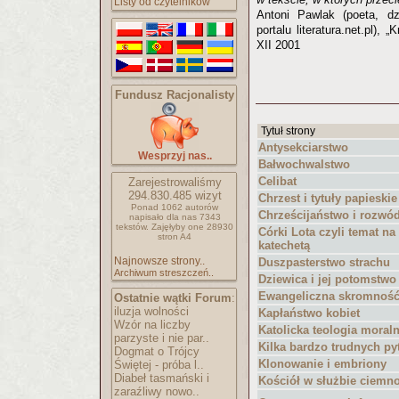
Listy od czytelników
Antoni Pawlak (poeta, dz
portalu literatura.net.pl),
XII 2001
Fundusz Racjonalisty
Tytuł strony
Antysekciarstwo
Wesprzyj nas..
Bałwochwalstwo
Celibat
Zarejestrowaliśmy
294.830.485
wizyt
Chrzest i tytuły papieskie
Ponad 1062 autorów
Chrześcijaństwo i rozwó
napisało
dla nas 7343
tekstów.
Zajęłyby one 28930
Córki Lota czyli temat na
stron A4
katechetą
Najnowsze strony..
Duszpasterstwo strachu
Archiwum streszczeń..
Dziewica i jej potomstwo
Ewangeliczna skromnoś
Ostatnie wątki Forum
:
iluzja wolności
Kapłaństwo kobiet
Wzór na liczby
Katolicka teologia moral
parzyste i nie par..
Kilka bardzo trudnych py
Dogmat o Trójcy
Klonowanie i embriony
Świętej - próba l..
Diabeł tasmański i
Kościół w służbie ciemno
zaraźliwy nowo..