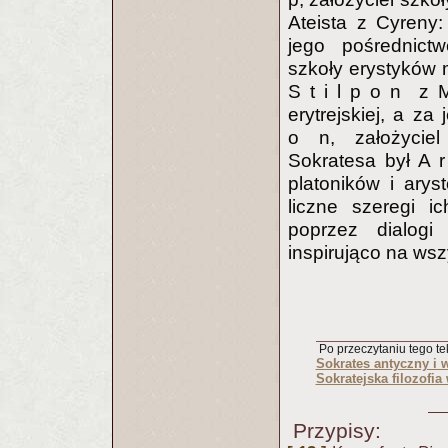
Ateista z Cyreny:
jego pośrednictw
szkoły erystyków 
S t i l p o n z M
erytrejskiej, a z
o n, założyciel
Sokratesa był A r
platoników i ary
liczne szeregi i
poprzez dialog
inspirująco na wszy
Po przeczytaniu tego tek
Sokrates antyczny i 
Sokratejska filozofi
Przypisy: