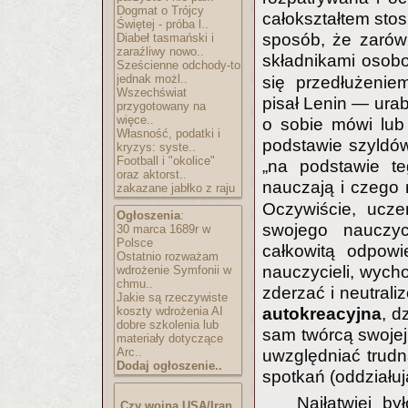
Dogmat o Trójcy
całokształtem sto
Świętej - próba l..
sposób, że zarów
Diabeł tasmański i
zaraźliwy nowo..
składnikami osob
Sześcienne odchody-to
jednak możl..
się przedłużenie
Wszechświat
pisał Lenin — ura
przygotowany na
więce..
o sobie mówi lub m
Własność, podatki i
podstawie szyldów
kryzys: syste..
Football i "okolice"
„na podstawie te
oraz aktorst..
nauczają i czego 
zakazane jabłko z raju
Oczywiście, ucze
Ogłoszenia
:
swojego nauczyc
30 marca 1689r w
Polsce
całkowitą odpow
Ostatnio rozważam
nauczycieli, wych
wdrożenie Symfonii w
chmu..
zderzać i neutrali
Jakie są rzeczywiste
koszty wdrożenia AI
autokreacyjna
, d
dobre szkolenia lub
sam twórcą swojej
materiały dotyczące
Arc..
uwzględniać trudn
Dodaj ogłoszenie..
spotkań (oddziału
Najłatwiej b
Czy wojna USA/Iran