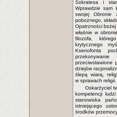
Sokratesa i stan
Wprawdzie sam Ks
swojej
Obronie 
pobożnego, składa
Opatrzności boże
właśnie w obroni
filozofa, któr
krytycznego myś
Ksenofonta poc
przekonywanie
przeciwstawione 
dziejów racjonaliz
ślepą wiarą, rel
w sprawach religii.
Oskarżyciel t
kompetencji ludz
stanowiska pań
istniejącego ust
środków przemoc