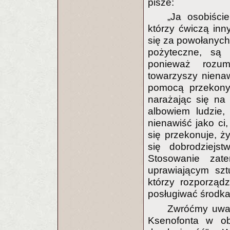
pisze:
„Ja osobiści
którzy ćwiczą inn
się za powołanych 
pożyteczne, są 
ponieważ rozum
towarzyszy niena
pomocą przekony
narażając się na 
albowiem ludzie,
nienawiść jako ci,
się przekonuje, ży
się dobrodziejst
Stosowanie zat
uprawiającym szt
którzy rozporządz
posługiwać środk
Zwróćmy uwag
Ksenofonta w ob