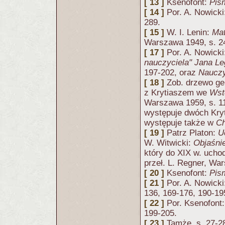
[ 13 ]
Ksenofont:
Pis
[ 14 ]
Por. A. Nowick
289.
[ 15 ]
W. I. Lenin:
Mat
Warszawa 1949, s. 2
[ 17 ]
Por. A. Nowick
nauczyciela" Jana L
197-202, oraz
Nauczy
[ 18 ]
Zob. drzewo ge
z Krytiaszem we
Wst
Warszawa 1959, s. 11
występuje dwóch Kryt
występuje także w
Ch
[ 19 ]
Patrz Platon:
U
W. Witwicki:
Objaśni
który do XIX w. uchod
przeł. L. Regner, War
[ 20 ]
Ksenofont:
Pis
[ 21 ]
Por. A. Nowick
136, 169-176, 190-19
[ 22 ]
Por. Ksenofont
199-205.
[ 23 ]
Tamże, s. 27-2