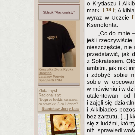
o Krytiaszu i Alki
[ 18 ]
matki
; Alkibi
Sklepik "Racjonalisty"
[
wyraz w Uczcie
Ksenofonta.
„Co do mnie —
jeśli rzeczywiści
nieszczęście, nie 
przedstawić, jak 
z Sokratesem. Otóż
ambitni, jak nikt 
Koszulka Złota Rybka
Darwina
i zdobyć sobie na
Latający Potwór
Spaghetti FSM
sobie w obcowan
w mówieniu i w dzia
Złota myśl
utalentowani od 
Racjonalisty:
"Bogu co boskie, cesarzowi
i zajęli się działa
co cesarskie. A co ludziom?"
Stanisław Jerzy Lec
i Alkibiades pozo
bez zarzutu, [...] k
się z ludźmi, któr
niż sprawiedliwoś