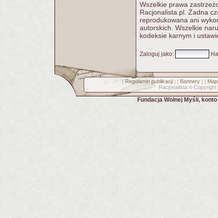
Wszelkie prawa zastrzeżo
Racjonalista.pl. Żadna c
reprodukowana ani wykorz
autorskich. Wszelkie nar
kodeksie karnym i ustawi
Zaloguj jako
:
Ha
Regulamin publikacji
Bannery
Mapa
[
] [
] [
Racjonalista
Copyright
©
Fundacja Wolnej Myśli, kont