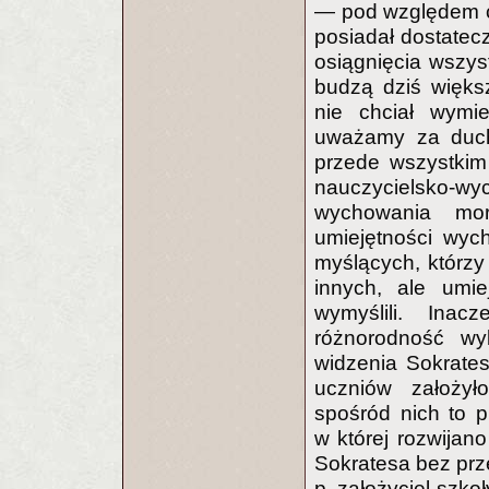
— pod względem ch
posiadał dostatec
osiągnięcia wszyst
budzą dziś więks
nie chciał wymie
uważamy za duch
przede wszystkim 
nauczycielsko-
wychowania mor
umiejętności wych
myślących, którzy 
innych, ale umi
wymyślili. Inac
różnorodność wy
widzenia Sokrates
uczniów założyło
spośród nich to p
w której rozwijan
Sokratesa bez prze
p, założyciel szko