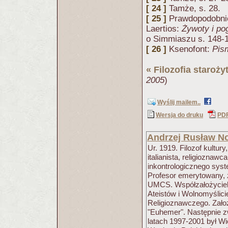
[ 24 ]
Tamże, s. 28.
[ 25 ]
Prawdopodobnie
Laertios:
Żywoty i po
o Simmiaszu s. 148-1
[ 26 ]
Ksenofont:
Pis
«
Filozofia staroży
2005
)
Wyślij mailem..
Wersja do druku
PD
Andrzej Rusław N
Ur. 1919. Filozof kultury,
italianista, religioznawc
inkontrologicznego syste
Profesor emerytowany, 
UMCS. Współzałożyciel
Ateistów i Wolnomyślici
Religioznawczego. Założ
"Euhemer". Następnie 
latach 1997-2001 był W