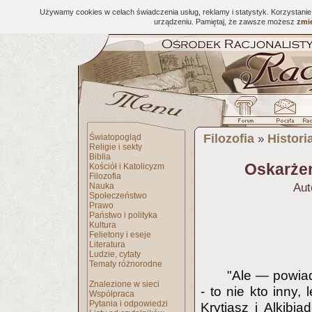
Używamy cookies w celach świadczenia usług, reklamy i statystyk. Korzystani
urządzeniu. Pamiętaj, że zawsze możesz
zmie
Filozofia
Historia
Światopogląd
»
Religie i sekty
Biblia
Oskarżen
Kościół i Katolicyzm
Filozofia
Nauka
Aut
Społeczeństwo
Prawo
Państwo i polityka
Kultura
Felietony i eseje
Literatura
Ludzie, cytaty
Tematy różnorodne
"Ale — powia
Znalezione w sieci
- to nie kto inny,
Współpraca
Pytania i odpowiedzi
Krytiasz i Alkibia