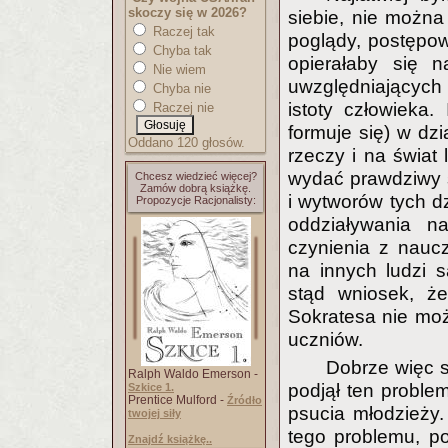
skoczy się w 2026?
siebie, nie można
Raczej tak
poglądy, postępow
Chyba tak
opierałaby się n
Nie wiem
uwzględniającyc
Chyba nie
istoty człowieka.
Raczej nie
formuje się) w dzi
Oddano 120 głosów.
rzeczy i na świat
wydać prawdziwy s
Chcesz wiedzieć więcej?
Zamów dobrą książkę.
i wytworów tych dz
Propozycje Racjonalisty:
oddziaływania n
czynienia z nauc
na innych ludzi 
stąd wniosek, że
Sokratesa nie mo
uczniów.
Dobrze więc st
Ralph Waldo Emerson -
podjął ten proble
Szkice 1.
Prentice Mulford -
Źródło
psucia młodzieży.
twojej siły
tego problemu, po
Znajdź książkę..