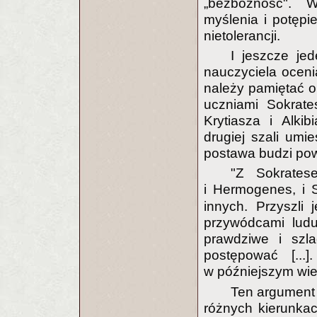
„bezbożność". 
myślenia i potępi
nietolerancji.
I jeszcze je
nauczyciela oceni
należy pamiętać o 
uczniami Sokrate
Krytiasza i Alki
drugiej szali umi
postawa budzi po
"Z Sokrates
i Hermogenes, i 
innych. Przyszli
przywódcami ludu
prawdziwe i szla
postępować [..
w późniejszym wiek
Ten argument 
różnych kierunkac