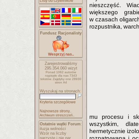
Listy od czytelników
nieszczęść. Wia
większego grabi
w czasach oligarch
rozpustnika, warch
Fundusz Racjonalisty
Wesprzyj nas..
Zarejestrowaliśmy
295.354.060
wizyt
Ponad 1062 autorów
napisało
dla nas 7343
tekstów.
Zajęłyby one 28930
stron A4
Wyszukaj na stronach:
Kryteria szczegółowe
Najnowsze strony..
Archiwum streszczeń..
mu procesu i sk
wszystkim, dla
Ostatnie wątki Forum
:
iluzja wolności
hermetycznie izol
Wzór na liczby
rozpatrywana i oc
parzyste i nie par..