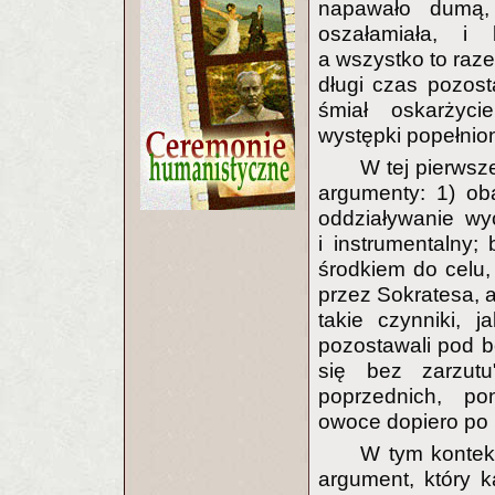
napawało dumą,
oszałamiała, i 
a wszystko to raze
długi czas pozost
śmiał oskarżyci
występki popełnio
W tej pierwsz
argumenty: 1) ob
oddziaływanie w
i instrumentalny;
środkiem do celu,
przez Sokratesa, a
takie czynniki, 
pozostawali pod 
się bez zarzutu
poprzednich, p
owoce dopiero po 
W tym kontek
argument, który 