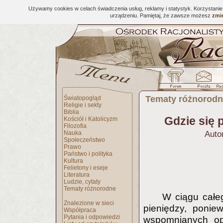
Używamy cookies w celach świadczenia usług, reklamy i statystyk. Korzystani
urządzeniu. Pamiętaj, że zawsze możesz
zmie
Tematy różnorod
Światopogląd
Religie i sekty
Biblia
Gdzie się 
Kościół i Katolicyzm
Filozofia
Nauka
Auto
Społeczeństwo
Prawo
Państwo i polityka
Kultura
Felietony i eseje
Literatura
Ludzie, cytaty
Tematy różnorodne
W ciągu całeg
Znalezione w sieci
pieniędzy, ponie
Współpraca
Pytania i odpowiedzi
wspomnianych ope