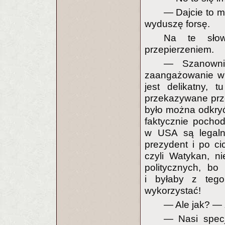
— Dajcie to m
wyduszę forsę.
Na te słow
przepierzeniem.
— Szanowni
zaangażowanie w s
jest delikatny, 
przekazywane prze
było można odkryć
faktycznie pocho
w USA są legalne
prezydent i po ci
czyli Watykan, n
politycznych, bo
i byłaby z tego
wykorzystać!
— Ale jak? — 
— Nasi specj