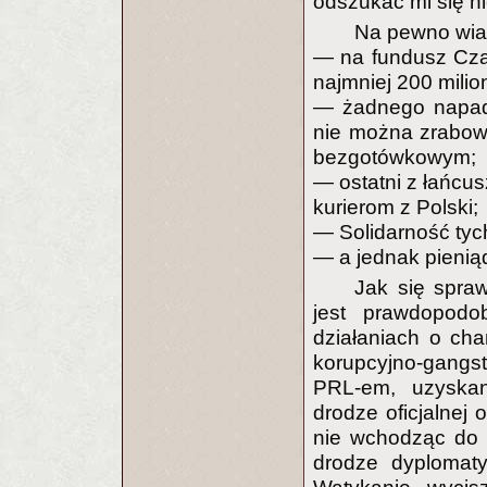
odszukać mi się nie
Na pewno wia
— na fundusz Cza
najmniej 200 mili
— żadnego napadu
nie można zrabow
bezgotówkowym;
— ostatni z łańcu
kurierom z Polski;
— Solidarność tych
— a jednak pienią
Jak się spraw
jest prawdopodo
działaniach o cha
korupcyjno-gangs
PRL-em, uzyskan
drodze oficjalnej 
nie wchodząc do 
drodze dyplomat