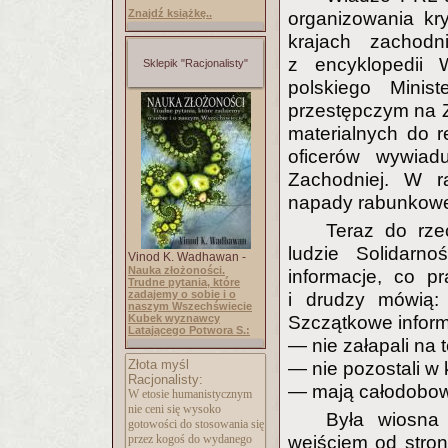
Znajdź książkę..
organizowania kr
krajach zachodn
z encyklopedii 
Sklepik "Racjonalisty"
polskiego Mini
przestępczym na 
materialnych do r
oficerów wywiad
Zachodniej. W r
napady rabunkowe
Teraz do rze
ludzie Solidarn
Vinod K. Wadhawan -
Nauka złożoności.
informacje, co p
Trudne pytania, które
zadajemy o sobie i o
i drudzy mówią: 
naszym Wszechświecie
Szczątkowe inform
Kubek wyznawcy
Latającego Potwora S.:
— nie załapali na 
Złota myśl
— nie pozostali w 
Racjonalisty:
— mają całodobow
W etosie humanistycznym
nie ceni się wysoko
Była wiosn
gotowości do stosowania się
wejściem od stron
przez kogoś do wydanego