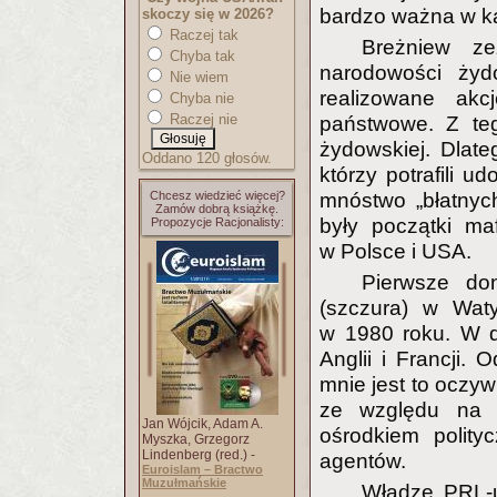
bardzo ważna w k
skoczy się w 2026?
Raczej tak
Breżniew z
Chyba tak
narodowości żydo
Nie wiem
realizowane akc
Chyba nie
Raczej nie
państwowe. Z teg
żydowskiej. Dlate
Oddano 120 głosów.
którzy potrafili 
mnóstwo „błatnych"
Chcesz wiedzieć więcej?
Zamów dobrą książkę.
były początki maf
Propozycje Racjonalisty:
w Polsce i USA.
Pierwsze do
(szczura) w Waty
w 1980 roku. W d
Anglii i Francji.
mnie jest to oczyw
ze względu na p
Jan Wójcik, Adam A.
ośrodkiem polity
Myszka, Grzegorz
Lindenberg (red.) -
agentów.
Euroislam – Bractwo
Muzułmańskie
Władze PRL-u 