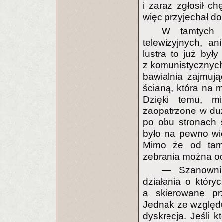
i zaraz zgłosił c
więc przyjechał do
W tamtych 
telewizyjnych, a
lustra to już był
z komunistycznyc
bawialnia zajmują
ścianą, która na m
Dzięki temu, m
zaopatrzone w duż
po obu stronach ś
było na pewno wiel
Mimo że od tamt
zebrania można od
— Szanowni 
działania o który
a skierowane pr
Jednak ze względ
dyskrecja. Jeśli 