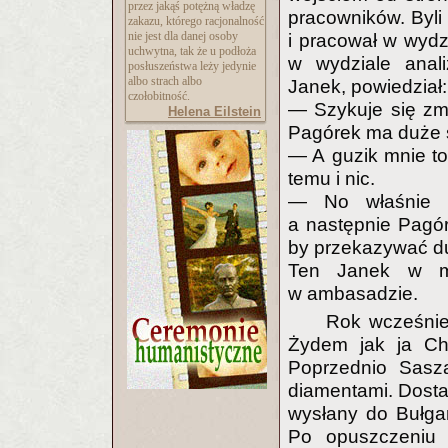
przez jakąś potężną władzę
pracowników. Byli 
zakazu, którego racjonalność
nie jest dla danej osoby
i pracował w wydz
uchwytna, tak że u podłoża
w wydziale anal
posłuszeństwa leży jedynie
albo strach albo
Janek, powiedział:
czołobitność.
— Szykuje się zm
Helena Eilstein
Pagórek ma duże 
— A guzik mnie to
temu i nic.
— No właśnie F
a następnie Pagó
by przekazywać duż
Ten Janek w mi
w ambasadzie.
Rok wcześnie
Żydem jak ja Chi
Poprzednio Sasz
diamentami. Dostał 
wysłany do Bułgar
Po opuszczeniu 