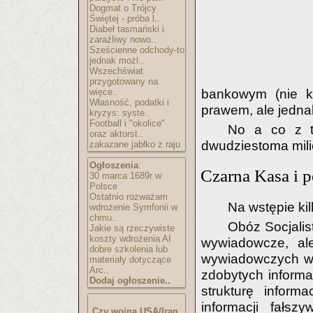
Dogmat o Trójcy
Świętej - próba l..
Diabeł tasmański i
zaraźliwy nowo..
Sześcienne odchody-to
jednak możl..
Wszechświat
przygotowany na
więce..
bankowym (nie k
Własność, podatki i
prawem, ale jedna
kryzys: syste..
Football i "okolice"
No a co z t
oraz aktorst..
dwudziestoma milio
zakazane jabłko z raju
Ogłoszenia
:
Czarna Kasa i p
30 marca 1689r w
Polsce
Ostatnio rozważam
Na wstępie kil
wdrożenie Symfonii w
chmu..
Obóz Socjalis
Jakie są rzeczywiste
koszty wdrożenia AI
wywiadowcze, ale
dobre szkolenia lub
wywiadowczych w 
materiały dotyczące
Arc..
zdobytych informa
Dodaj ogłoszenie..
strukturę informa
informacji fałszy
Czy wojna USA/Iran