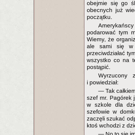
obejmie się go ś
obecnych już wie
początku.
Amerykańscy 
podarować tym mę
Wiemy, że organi
ale sami się w
przeciwdziałać ty
wszystko co na t
postąpić.
Wyrzucony 
i powiedział:
— Tak całkiem 
szef mr. Pagórek j
w szkole dla dzi
szefowie w domku
zaczęli szukać od
ktoś wchodzi z dz
— No to się im