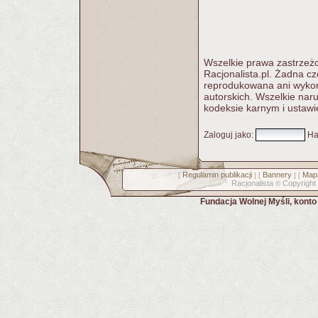
Wszelkie prawa zastrzeżo
Racjonalista.pl. Żadna c
reprodukowana ani wykorz
autorskich. Wszelkie nar
kodeksie karnym i ustawi
Zaloguj jako
:
Ha
Regulamin publikacji
Bannery
Mapa
[
] [
] [
Racjonalista
Copyright
©
Fundacja Wolnej Myśli, kont