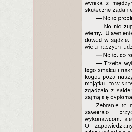
wynika z między
skuteczne żądanie
— No to probl
— No nie zupe
wiemy. Ujawnien
dowód w sądzie, z
wielu naszych ludz
— No to, co r
— Trzeba wyk
tego smalcu i nakr
kogoś poza naszy
majątku i to w spo
zgadzało z salde
zajmą się dyploma
Zebranie to 
zawierało prz
wykonawcom, ale
O zapowiedziany