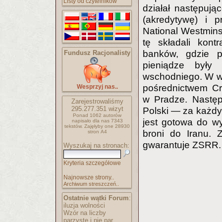
Listy od czytelników
działał następując
(akredytywę) i p
National Westmin
tę składali kont
banków, gdzie p
Fundusz Racjonalisty
pieniądze były
wschodniego. W wy
pośrednictwem Cr
Wesprzyj nas..
w Pradze. Następ
Zarejestrowaliśmy
295.277.351
wizyt
Polski — za każdy
Ponad 1062 autorów
jest gotowa do wys
napisało
dla nas 7343
tekstów.
Zajęłyby one 28930
broni do Iranu.
stron A4
gwarantuje ZSRR.
Wyszukaj na stronach:
Kryteria szczegółowe
Najnowsze strony..
Archiwum streszczeń..
Ostatnie wątki Forum
:
iluzja wolności
Wzór na liczby
parzyste i nie par..