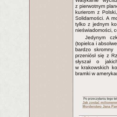
Watykanie wycis
z pierwotnym pla
kurierom z Polski
Solidarności. A m
tylko z jednym ko
nieświadomości, 
Jedynym czł
(topielca i absolw
bardzo skromny i
przeniósł się z 
słyszał o jakic
w krakowskich ko
bramki w amerykań
Po przeczytaniu tego tek
Jak zostać milioner
Morderstwo Jana Paw