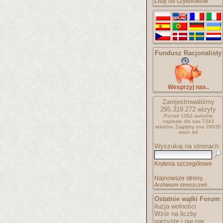
Listy od czytelników
Fundusz Racjonalisty
Wesprzyj nas..
Zarejestrowaliśmy
295.319.272
wizyty
Ponad 1062 autorów
napisało
dla nas 7343
tekstów.
Zajęłyby one 28930
stron A4
Wyszukaj na stronach:
Kryteria szczegółowe
Najnowsze strony..
Archiwum streszczeń..
Ostatnie wątki Forum
:
iluzja wolności
Wzór na liczby
parzyste i nie par..