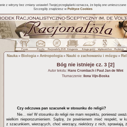
tanie z witryny bez zmiany ustawień Twojej przeglądarki oznacza, że będą one umieszcza
Szczegóły znajdziesz w
Polityce Cookies
Nauka
Biologia
Antropologia
Nauki o zachowaniu i mózgu
Rel
»
»
»
»
Bóg nie istnieje cz. 3 [2]
Autor tekstu:
Hans Crombach i Paul Jan de Wint
Tłumaczenie:
Ilona Vijn-Boska
Czy odczuwa pan szacunek w stosunku do religii?
Nie... nie! W stosunku do religii nie mam respektu, ponieważ uwa
wielkim nieporozumieniem. Sądzę, że powinienem mieć respekt, w k
z szacunkiem, wierzących, choć wierzący, niektórzy z nich, sprawiają, ż