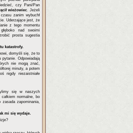
iedzieć, czy Pani/Pan
ącił wieżowiec
. Jeżeli
o czasu zanim wybuchł
ie. Uderzające jest, że
danie z tego momentu
 głęboko nad swoimi
robić prosta sugestia
u katastrofy.
anowi, domyśli się, że to
u pytanie. Odpowiadają
tórych nie mogą znać,
ółtorej minuty, a potem
 nigdy niezaistniałe
ylimy się w naszych
 całkiem normalne, bo
o zasada zapominania,
ak mi się wydaje.
izje?
y widzą rzeczy, których