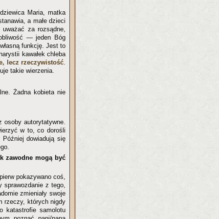
d dziewica Maria, matka
stanawia, a małe dzieci
ię uważać za rozsądne,
osobliwość — jeden Bóg
własną funkcję. Jest to
harystii kawałek chleba
e, lecz rzeczywistość
.
uje takie wierzenia.
alne. Żadna kobieta nie
z osoby autorytatywne.
ierzyć w to, co dorośli
 Później dowiadują się
ego.
jak zawodne mogą być
ajpierw pokazywano coś,
y sprawozdanie z tego,
iadomie zmieniały swoje
m rzeczy, których nigdy
o katastrofie samolotu
łbym poznać pani/pana