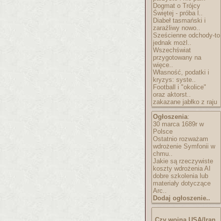
Dogmat o Trójcy
Świętej - próba l..
Diabeł tasmański i
zaraźliwy nowo..
Sześcienne odchody-to
jednak możl..
Wszechświat
przygotowany na
więce..
Własność, podatki i
kryzys: syste..
Football i "okolice"
oraz aktorst..
zakazane jabłko z raju
Ogłoszenia
:
30 marca 1689r w
Polsce
Ostatnio rozważam
wdrożenie Symfonii w
chmu..
Jakie są rzeczywiste
koszty wdrożenia AI
dobre szkolenia lub
materiały dotyczące
Arc..
Dodaj ogłoszenie..
Czy wojna USA/Iran