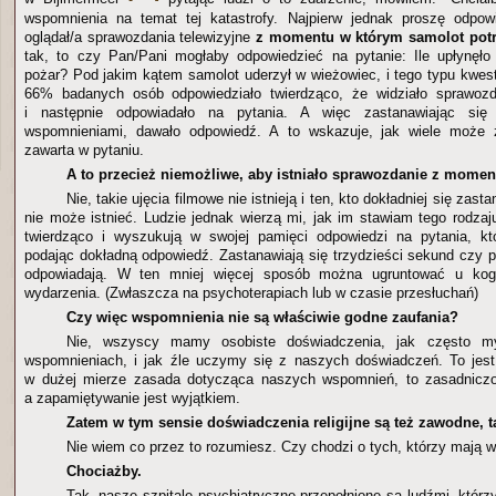
wspomnienia na temat tej katastrofy. Najpierw jednak proszę odpow
oglądał/a sprawozdania telewizyjne
z momentu w którym samolot potr
tak, to czy Pan/Pani mogłaby odpowiedzieć na pytanie: Ile upłynęł
pożar? Pod jakim kątem samolot uderzył w wieżowiec, i tego typu kwest
66% badanych osób odpowiedziało twierdząco, że widziało sprawoz
i następnie odpowiadało na pytania. A więc zastanawiając się
wspomnieniami, dawało odpowiedź. A to wskazuje, jak wiele może z
zawarta w pytaniu.
A to przecież niemożliwe, aby istniało sprawozdanie z moment
Nie, takie ujęcia filmowe nie istnieją i ten, kto dokładniej się zast
nie może istnieć. Ludzie jednak wierzą mi, jak im stawiam tego rodzaj
twierdząco i wyszukują w swojej pamięci odpowiedzi na pytania, k
podając dokładną odpowiedź. Zastanawiają się trzydzieści sekund czy p
odpowiadają. W ten mniej więcej sposób można ugruntować u kogoś
wydarzenia. (Zwłaszcza na psychoterapiach lub w czasie przesłuchań)
Czy więc wspomnienia nie są właściwie godne zaufania?
Nie, wszyscy mamy osobiste doświadczenia, jak często m
wspomnieniach, i jak źle uczymy się z naszych doświadczeń. To jest
w dużej mierze zasada dotycząca naszych wspomnień, to zasadnicz
a zapamiętywanie jest wyjątkiem.
Zatem w tym sensie doświadczenia religijne są też zawodne, t
Nie wiem co przez to rozumiesz. Czy chodzi o tych, którzy mają w
Chociażby.
Tak, nasze szpitale psychiatryczne przepełnione są ludźmi, którz