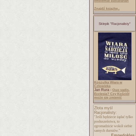
emblemat pastafarian
Znajdź książkę..
Sklepik "Racjonalisty"
Koszulka Wiara w
Człowieka
Jan Rura -
Quo vadis,
Ecclesia? Czy Kościół
może się zmienić
Złota myśl
Racjonalisty:
"Jeśli będziecie żądać tylko
posłuszeństwa, to
zgromadzicie wokół siebie
samych durniów."
Empedokles