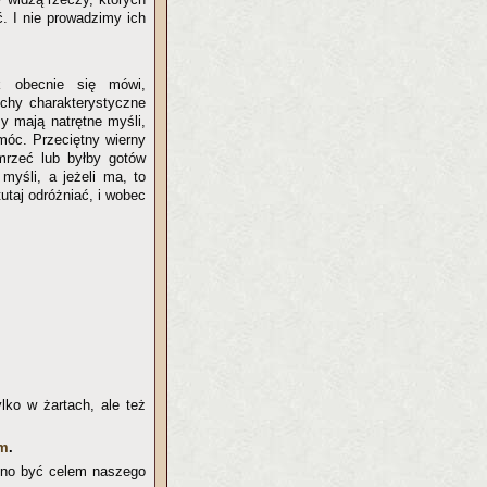
ć. I nie prowadzimy ich
k obecnie się mówi,
echy charakterystyczne
y mają natrętne myśli,
móc. Przeciętny wierny
mrzeć lub byłby gotów
yśli, a jeżeli ma, to
utaj odróżniać, i wobec
lko w żartach, ale też
ym
.
inno być celem naszego