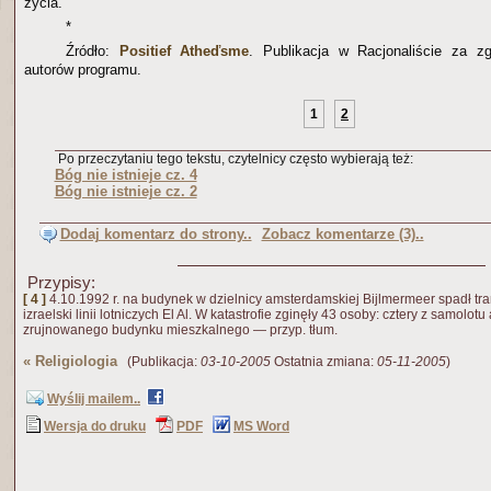
życia.
*
Źródło:
Positief Atheďsme
. Publikacja w Racjonaliście za 
autorów programu.
1
2
Po przeczytaniu tego tekstu, czytelnicy często wybierają też:
Bóg nie istnieje cz. 4
Bóg nie istnieje cz. 2
Dodaj komentarz do strony..
Zobacz komentarze (3)..
Przypisy:
[ 4 ]
4.10.1992 r. na budynek w dzielnicy amsterdamskiej Bijlmermeer spadł tr
izraelski linii lotniczych El Al. W katastrofie zginęły 43 osoby: cztery z samolotu
zrujnowanego budynku mieszkalnego — przyp. tłum.
«
Religiologia
(Publikacja:
03-10-2005
Ostatnia zmiana:
05-11-2005
)
Wyślij mailem..
Wersja do druku
PDF
MS Word