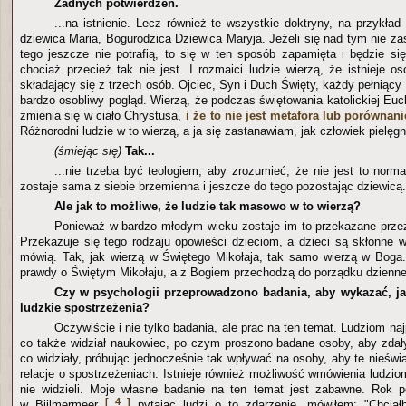
Żadnych potwierdzeń.
...na istnienie. Lecz również te wszystkie doktryny, na przykła
dziewica Maria, Bogurodzica Dziewica Maryja. Jeżeli się nad tym nie za
tego jeszcze nie potrafią, to się w ten sposób zapamięta i będzie s
chociaż przecież tak nie jest. I rozmaici ludzie wierzą, że istnieje 
składający się z trzech osób. Ojciec, Syn i Duch Święty, każdy pełniący 
bardzo osobliwy pogląd. Wierzą, że podczas świętowania katolickiej Euc
zmienia się w ciało Chrystusa,
i że to nie jest metafora lub porównani
Różnorodni ludzie w to wierzą, a ja się zastanawiam, jak człowiek pielęgn
(śmiejąc się)
Tak...
...nie trzeba być teologiem, aby zrozumieć, że nie jest to norm
zostaje sama z siebie brzemienna i jeszcze do tego pozostając dziewicą.
Ale jak to możliwe, że ludzie tak masowo w to wierzą?
Ponieważ w bardzo młodym wieku zostaje im to przekazane prze
Przekazuje się tego rodzaju opowieści dzieciom, a dzieci są skłonne w
mówią. Tak, jak wierzą w Świętego Mikołaja, tak samo wierzą w Boga.
prawdy o Świętym Mikołaju, a z Bogiem przechodzą do porządku dzienn
Czy w psychologii przeprowadzono badania, aby wykazać, 
ludzkie spostrzeżenia?
Oczywiście i nie tylko badania, ale prac na ten temat. Ludziom n
co także widział naukowiec, po czym proszono badane osoby, aby zdał
co widziały, próbując jednocześnie tak wpływać na osoby, aby te nieśw
relacje o spostrzeżeniach. Istnieje również możliwość wmówienia ludzio
nie widzieli. Moje własne badanie na ten temat jest zabawne. Rok p
[ 4 ]
w Bijlmermeer
pytając ludzi o to zdarzenie, mówiłem: "Chcia