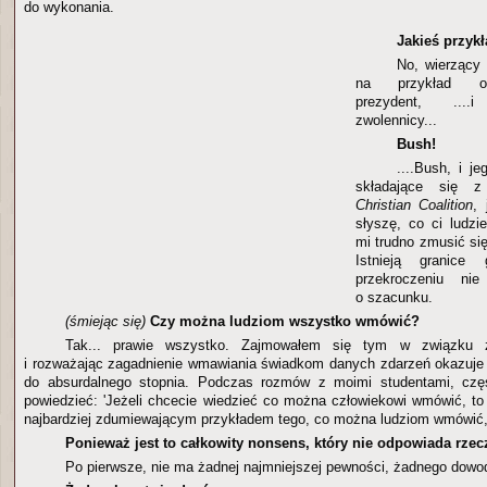
do wykonania.
Jakieś przyk
No, wierzący 
na przykład ob
prezydent, ....
zwolennicy...
Bush!
....Bush, i j
składające się
Christian Coalition
,
słyszę, co ci ludzi
mi trudno zmusić si
Istnieją granice 
przekroczeniu n
o szacunku.
(śmiejąc się)
Czy można ludziom wszystko wmówić?
Tak... prawie wszystko. Zajmowałem się tym w związku z 
i rozważając zagadnienie wmawiania świadkom danych zdarzeń okazuje s
do absurdalnego stopnia. Podczas rozmów z moimi studentami, czę
powiedzieć: 'Jeżeli chcecie wiedzieć co można człowiekowi wmówić, to 
najbardziej zdumiewającym przykładem tego, co można ludziom wmówić, j
Ponieważ jest to całkowity nonsens, który nie odpowiada rzec
Po pierwsze, nie ma żadnej najmniejszej pewności, żadnego dowod