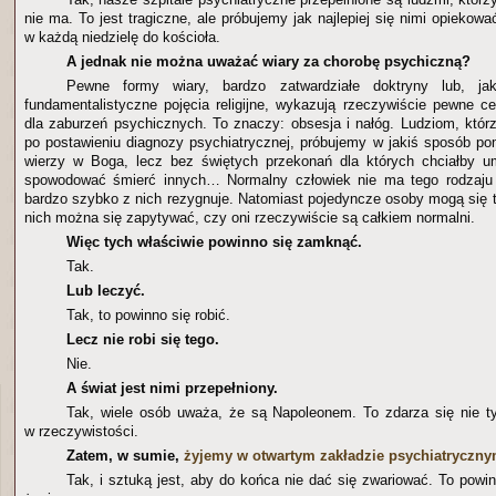
nie ma. To jest tragiczne, ale próbujemy jak najlepiej się nimi opiekowa
w każdą niedzielę do kościoła.
A jednak nie można uważać wiary za chorobę psychiczną?
Pewne formy wiary, bardzo zatwardziałe doktryny lub, ja
fundamentalistyczne pojęcia religijne, wykazują rzeczywiście pewne c
dla zaburzeń psychicznych. To znaczy: obsesja i nałóg. Ludziom, którz
po postawieniu diagnozy psychiatrycznej, próbujemy w jakiś sposób po
wierzy w Boga, lecz bez świętych przekonań dla których chciałby u
spowodować śmierć innych… Normalny człowiek nie ma tego rodzaju m
bardzo szybko z nich rezygnuje. Natomiast pojedyncze osoby mogą się t
nich można się zapytywać, czy oni rzeczywiście są całkiem normalni.
Więc tych właściwie powinno się zamknąć.
Tak.
Lub leczyć.
Tak, to powinno się robić.
Lecz nie robi się tego.
Nie.
A świat jest nimi przepełniony.
Tak, wiele osób uważa, że są Napoleonem. To zdarza się nie ty
w rzeczywistości.
Zatem, w sumie,
żyjemy w otwartym zakładzie psychiatryczn
Tak, i sztuką jest, aby do końca nie dać się zwariować. To pow