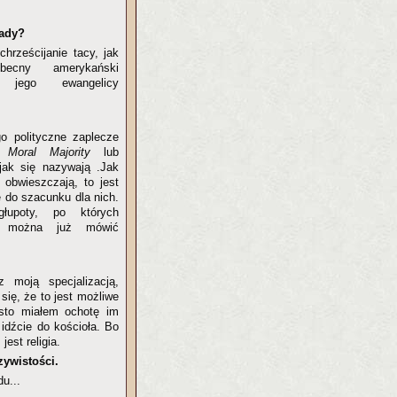
łady?
chrześcijanie tacy, jak
ecny amerykański
i jego ewangelicy
ego polityczne zaplecze
 z
Moral Majority
lub
 jak się nazywają .Jak
e obwieszczają, to jest
ę do szacunku dla nich.
głupoty, po których
ie można już mówić
moją specjalizacją,
ię, że to jest możliwe
sto miałem ochotę im
idźcie do kościoła. Bo
est religia.
zywistości.
u...