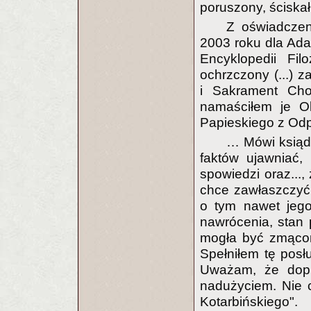
poruszony, ściskał
Z oświadczen
2003 roku dla Ada
Encyklopedii Fil
ochrzczony (...)
i Sakrament Cho
namaściłem je Ol
Papieskiego z Od
… Mówi ksiąd
faktów ujawniać, 
spowiedzi oraz...,
chce zawłaszczyć
o tym nawet jego
nawrócenia, stan 
mogła być zmącon
Spełniłem tę pos
Uważam, że dopi
nadużyciem. Nie 
Kotarbińskiego".