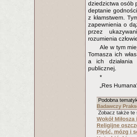
dziedzictwa osób
deptanie godności
z kłamstwem. Tym
zapewnienia o dąż
przez ukazywan
rozumienia człowie
Ale w tym mi
Tomasza ich włas
a ich działania
publicznej.
*
„Res Humana"
Podobna tematy
Badawczy Prakse
Zobacz także te 
Wokół Miłosza 
Religijne oszcz
Pięść, mózg i s