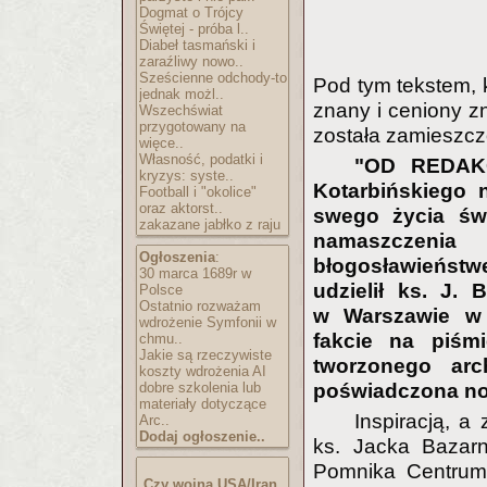
Dogmat o Trójcy
Świętej - próba l..
Diabeł tasmański i
zaraźliwy nowo..
Sześcienne odchody-to
Pod tym tekstem, k
jednak możl..
znany i ceniony z
Wszechświat
przygotowany na
została zamieszcz
więce..
Własność, podatki i
"OD REDAKCJ
kryzys: syste..
Kotarbińskiego 
Football i "okolice"
oraz aktorst..
swego życia świ
zakazane jabłko z raju
namaszczen
Ogłoszenia
:
błogosławieństw
30 marca 1689r w
udzielił ks. J. 
Polsce
Ostatnio rozważam
w Warszawie w 
wdrożenie Symfonii w
fakcie na piśm
chmu..
Jakie są rzeczywiste
tworzonego arc
koszty wdrożenia AI
poświadczona not
dobre szkolenia lub
materiały dotyczące
Inspiracją, a
Arc..
Dodaj ogłoszenie..
ks. Jacka Bazarn
Pomnika Centrum 
Czy wojna USA/Iran