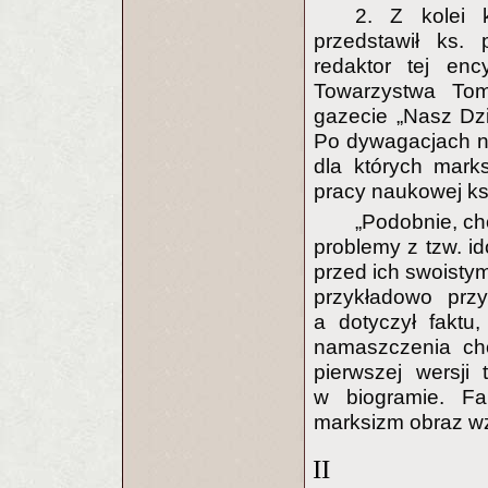
2. Z kolei 
przedstawił ks. 
redaktor tej enc
Towarzystwa To
gazecie „Nasz Dzi
Po dywagacjach na 
dla których mark
pracy naukowej ksi
„Podobnie, cho
problemy z tzw. i
przed ich swoistym
przykładowo przy
a dotyczył faktu
namaszczenia cho
pierwszej wersji
w biogramie. Fa
marksizm obraz wz
II