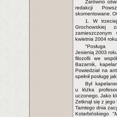
Zarówno oświ
redakcji Powsz
skomentowane. Ot
1. W trzecie
Grochowskiej 
zamieszczonym 
kwietnia 2004 roku
"Posługa
Jesienią 2003 rok
filozofii we wsp
Bazarnik, kapela
Powiedział na an
spełnił posługę ja
Był kapelane
u łóżka profeso
uczonego. Jako kl
Zetknął się z jego
Tamtego dnia zacyt
Kotarbińskiego "