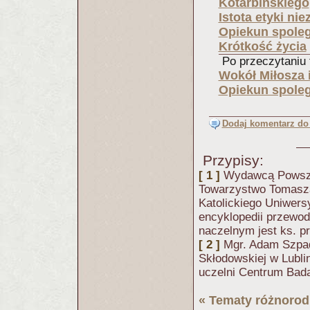
Kotarbińskiego
Istota etyki ni
Opiekun spoleg
Krótkość życia
Po przeczytaniu t
Wokół Miłosza 
Opiekun spoleg
Dodaj komentarz do 
Przypisy:
[ 1 ]
Wydawcą Powszec
Towarzystwo Tomasza 
Katolickiego Uniwer
encyklopedii przewod
naczelnym jest ks. p
[ 2 ]
Mgr. Adam Szpad
Skłodowskiej w Lubli
uczelni Centrum Bada
«
Tematy różnoro