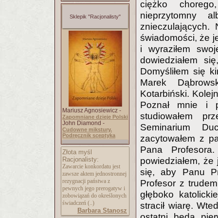
ciężko chorego
nieprzytomny a
Sklepik "Racjonalisty"
znieczulających.
świadomości, że je
i wyraziłem swoj
dowiedziałem się,
Domyśliłem się ki
Marek Dąbrowsk
Kotarbiński. Kolej
Poznał mnie i 
Mariusz Agnosiewicz -
studiowałem prz
Zapomniane dzieje Polski
John Diamond -
Seminarium Du
Cudowne mikstury.
Podręcznik sceptyka
zacytowałem z pa
Pana Profesora
Złota myśl
powiedziałem, że 
Racjonalisty:
Zawarcie konkordatu jest
się, aby Panu Pr
zawsze aktem jednostronnej
rezygnacji państwa z
Profesor z trudem
pewnych jego prerogatyw i
głęboko katolick
zobowiązań do określonych
świadczeń (..)
stracił wiarę. Wt
Barbara Stanosz
ostatni będą pie