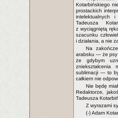
Kotarbińskiego n
prostackich interp
intelektualnych 
Tadeusza Kotar
z wyciągniętą ręk
szacunku człowiek
i działania, a nie 
Na zakończ
arabsku — że psy 
że gdybym uzn
zniekształcenia
sublimacji — to 
całkiem nie odpow
Nie będę miał
Redaktorze, jako
Tadeusza Kotarbiń
Z wyrazami sy
(-) Adam Kotar