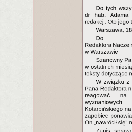
Do tych wszys
dr hab. Adama 
redakcji. Oto jego 
Warszawa, 18 
Do
Redaktora Nacze
w Warszawie
Szanowny Pan
w ostatnich miesią
teksty dotyczące 
W związku z 
Pana Redaktora ni
reagować na d
wyznaniowych 
Kotarbińskiego na
zapobiec ponawia
On „nawrócił się" n
Zapis spraw