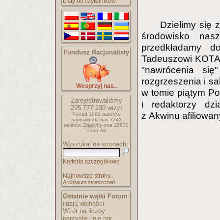
Listy od czytelników
Dzielimy się
środowisko nas
przedkładamy do
Fundusz Racjonalisty
Tadeuszowi KOTA
"nawrócenia się
rozgrzeszenia i sa
Wesprzyj nas..
w tomie piątym Po
Zarejestrowaliśmy
i redaktorzy dz
295.777.230
wizyt
z Akwinu afiliowa
Ponad 1062 autorów
napisało
dla nas 7343
tekstów.
Zajęłyby one 28930
stron A4
Wyszukaj na stronach:
Kryteria szczegółowe
Najnowsze strony..
Archiwum streszczeń..
Ostatnie wątki Forum
:
iluzja wolności
Wzór na liczby
parzyste i nie par..