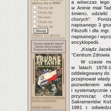
a wówczas tego d
skoczy się w 2026?
w Aninie miał Ta
Raczej tak
Chyba tak
śmierci, udziel
Nie wiem
chorych". Poni
Chyba nie
napisanego 3 gru
Raczej nie
Filozofii i dla m
Oddano 121 głosów.
napisanego i wyco
encyklopedii.
Chcesz wiedzieć więcej?
Zamów dobrą książkę.
„Ksiądz Jacek
Propozycje Racjonalisty:
"Centrum Zdrowia 
W czasie mo
w latach 1978-
oddelegowany do pr
przejmował wtedy
pozwoleniem wła
i systematycznie 
przynosząc ch
Trudne pytania w dialogu
Sakramentów Kośc
polsko-żydowskim
1981 r. odwiedza
Znajdź książkę..