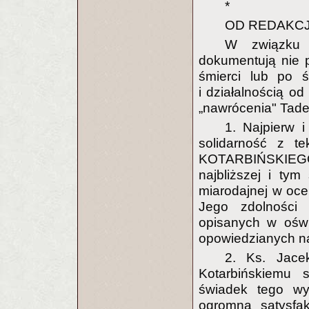
*
OD REDAKCJ
W związku 
dokumentują nie p
śmierci lub po 
i działalnością od
„nawrócenia" Tade
1. Najpierw 
solidarność z t
KOTARBIŃSKIEGO,
najbliższej i ty
miarodajnej w oce
Jego zdolności 
opisanych w ośw
opowiedzianych na 
2. Ks. Jacek
Kotarbińskiemu 
świadek tego wyd
ogromną satysfa