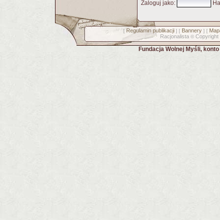
Zaloguj jako
:
Ha
Regulamin publikacji
Bannery
Mapa
[
] [
] [
Racjonalista
Copyright
©
Fundacja Wolnej Myśli, kont