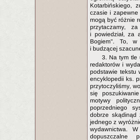
Kotarbińskiego,
czasie i zapewne
mogą być różnie r
przytaczamy, za 
i powiedział, za 
Bogiem". To, w
i budzącej szacun
3. Na tym tle
redaktorów i wyda
podstawie tekstu
encyklopedii ks. 
przytoczyliśmy, wo
się poszukiwanie
motywy polityc
poprzedniego sy
dobrze skądinąd 
jednego z wyróżni
wydawnictwa. W
dopuszczalne p