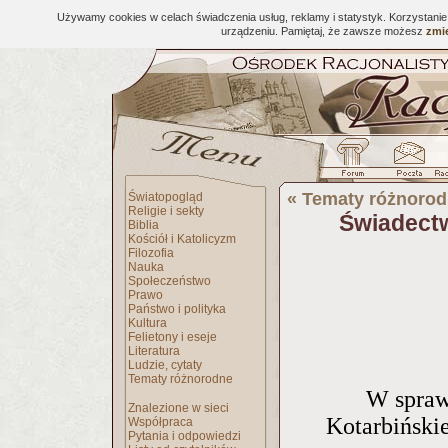
Używamy cookies w celach świadczenia usług, reklamy i statystyk. Korzystani
urządzeniu. Pamiętaj, że zawsze możesz
zmie
«
Tematy różnoro
Światopogląd
Religie i sekty
Świadectw
Biblia
Kościół i Katolicyzm
Filozofia
Nauka
Społeczeństwo
Prawo
Państwo i polityka
Kultura
Felietony i eseje
Literatura
Ludzie, cytaty
Tematy różnorodne
W spraw
Znalezione w sieci
Kotarbiński
Współpraca
Pytania i odpowiedzi