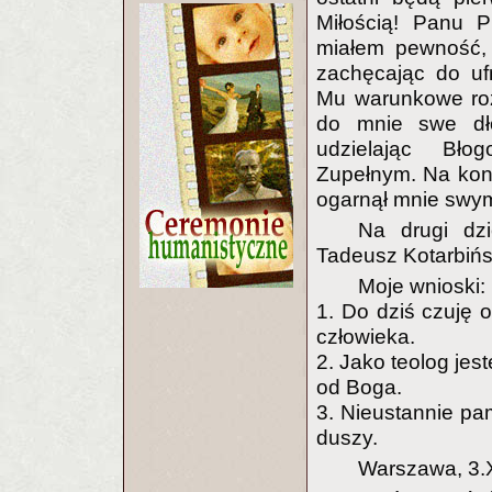
Miłością! Panu P
miałem pewność, 
zachęcając do uf
Mu warunkowe roz
do mnie swe dło
udzielając Bło
Zupełnym. Na kon
ogarnął mnie swymi
Na drugi dz
Tadeusz Kotarbińsk
Moje wnioski:
1. Do dziś czuję 
człowieka.
2. Jako teolog je
od Boga.
3. Nieustannie pa
duszy.
Warszawa, 3.X