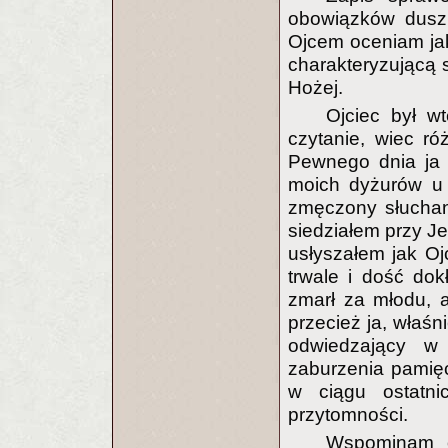
obowiązków duszp
Ojcem oceniam jak
charakteryzującą 
Hożej.
Ojciec był w
czytanie, wiec r
Pewnego dnia ja 
moich dyżurów u 
zmęczony słuchani
siedziałem przy Je
usłyszałem jak Oj
trwale i dość do
zmarł za młodu, 
przecież ja, właśn
odwiedzający w
zaburzenia pamięc
w ciągu ostatn
przytomności.
Wspominam o