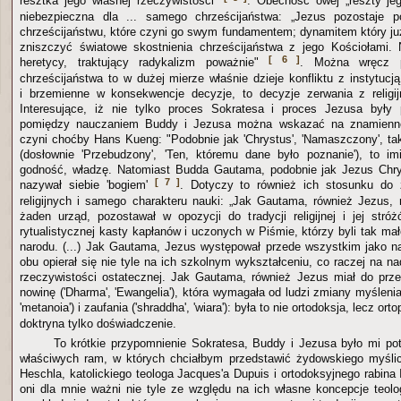
resztka jego własnej rzeczywistości"
. Obecność owej „reszty jeg
niebezpieczna dla ... samego chrześcijaństwa: „Jezus pozostaje p
chrześcijaństwu, które czyni go swym fundamentem; dynamitem który już
zniszczyć światowe skostnienia chrześcijaństwa z jego Kościołami. 
[ 6 ]
heretycy, traktujący radykalizm poważnie"
. Można wręcz p
chrześcijaństwa to w dużej mierze właśnie dzieje konfliktu z instytucją
i brzemienne w konsekwencje decyzje, to decyzje zerwania z religi
Interesujące, iż nie tylko proces Sokratesa i proces Jezusa były
pomiędzy nauczaniem Buddy i Jezusa można wskazać na znamienne
czyni choćby Hans Kueng: "Podobnie jak 'Chrystus', 'Namaszczony', tak
(dosłownie 'Przebudzony', 'Ten, któremu dane było poznanie'), to im
godność, władzę. Natomiast Budda Gautama, podobnie jak Jezus Chrys
[ 7 ]
nazywał siebie 'bogiem'
. Dotyczy to również ich stosunku do 
religijnych i samego charakteru nauki: „Jak Gautama, również Jezus,
żaden urząd, pozostawał w opozycji do tradycji religijnej i jej stróż
rytualistycznej kasty kapłanów i uczonych w Piśmie, którzy byli tak mało
narodu. (...) Jak Gautama, Jezus występował przede wszystkim jako nau
obu opierał się nie tyle na ich szkolnym wykształceniu, co raczej na 
rzeczywistości ostatecznej. Jak Gautama, również Jezus miał do prze
nowinę ('Dharma', 'Ewangelia'), która wymagała od ludzi zmiany myślenia 
'metanoia') i zaufania ('shraddha', 'wiara'): była to nie ortodoksja, lecz ort
doktryna tylko doświadczenie.
To krótkie przypomnienie Sokratesa, Buddy i Jezusa było mi pot
właściwych ram, w których chciałbym przedstawić żydowskiego myśli
Heschla, katolickiego teologa Jacques'a Dupuis i ortodoksyjnego rabina
oni dla mnie ważni nie tyle ze względu na ich własne koncepcje teolog