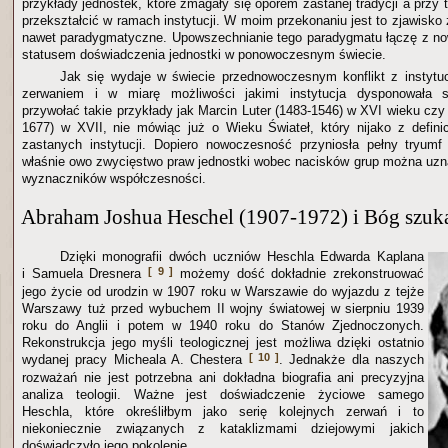
przykłady jednostek, które zmagały się oporem zastanej tradycji a przy ty
przekształcić w ramach instytucji. W moim przekonaniu jest to zjawisk
nawet paradygmatyczne. Upowszechnianie tego paradygmatu łączę z n
statusem doświadczenia jednostki w ponowoczesnym świecie.
Jak się wydaje w świecie przednowoczesnym konflikt z instytu
zerwaniem i w miarę możliwości jakimi instytucja dysponowała 
przywołać takie przykłady jak Marcin Luter (1483-1546) w XVI wieku cz
1677) w XVII, nie mówiąc już o Wieku Świateł, który nijako z defini
zastanych instytucji. Dopiero nowoczesność przyniosła pełny tryumf
właśnie owo zwycięstwo praw jednostki wobec nacisków grup można uzna
wyznaczników współczesności.
Abraham Joshua Heschel (1907-1972) i Bóg szuk
Dzięki monografii dwóch uczniów Heschla Edwarda Kaplana
[ 9 ]
i Samuela Dresnera
możemy dość dokładnie zrekonstruować
jego życie od urodzin w 1907 roku w Warszawie do wyjazdu z tejże
Warszawy tuż przed wybuchem II wojny światowej w sierpniu 1939
roku do Anglii i potem w 1940 roku do Stanów Zjednoczonych.
Rekonstrukcja jego myśli teologicznej jest możliwa dzięki ostatnio
[ 10 ]
wydanej pracy Micheala A. Chestera
. Jednakże dla naszych
rozważań nie jest potrzebna ani dokładna biografia ani precyzyjna
analiza teologii. Ważne jest doświadczenie życiowe samego
Heschla, które określiłbym jako serię kolejnych zerwań i to
niekoniecznie związanych z kataklizmami dziejowymi jakich
doświadczyło jego pokolenie.