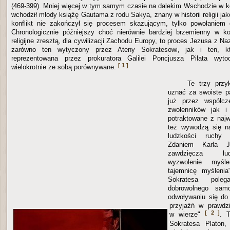
(469-399). Mniej więcej w tym samym czasie na dalekim Wschodzie w kon
wchodził młody książę Gautama z rodu Sakya, znany w historii religii ja
konflikt nie zakończył się procesem skazującym, tylko powołaniem d
Chronologicznie późniejszy choć nierównie bardziej brzemienny w ko
religijne zresztą, dla cywilizacji Zachodu Europy, to proces Jezusa z Na
zarówno ten wytyczony przez Ateny Sokratesowi, jak i ten, k
reprezentowana przez prokuratora Galilei Poncjusza Piłata wyto
[ 1 ]
wielokrotnie ze sobą porównywane.
Te trzy przy
uznać za swoiste p
już przez współcz
zwolenników jak i 
potraktowane z naj
też wywodzą się na
ludzkości ruchy r
Zdaniem Karla Ja
zawdzięcza lud
wyzwolenie myśle
tajemnicę myślenia
Sokratesa pole
dobrowolnego samo
odwoływaniu się do 
przyjaźń w prawdzi
[ 2 ]
w wierze"
. 
Sokratesa Platon, 