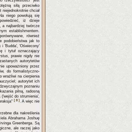
o rzeczywistości" jest
otężną siłą przeciwko
 niejednokrotnie chciał
Na niego powołują się
owiedzieć, iż dzieje
, a najbardziej twórcze
jnym establishmentem.
 porównywane, również
 podobieństwa jak to
 i 'Budda', 'Oświecony'
ię i tytuł oznaczający
tus, prawie nigdy nie
zastanych autorytetów
 nie upoważniony przez
ów, do formalistyczno-
 wrażliwi na cierpienia
czyciel; autorytet ich
nadzwyczajnym poznaniu
kazania pilną, radosną
('wejść do strumienia',
[ 8 ]
opraksja"
. A więc nie
rzebne dla nakreślenia
ciela Abrahama Joshuę
 Irvinga Greenberga. Są
iczne, ale raczej jako