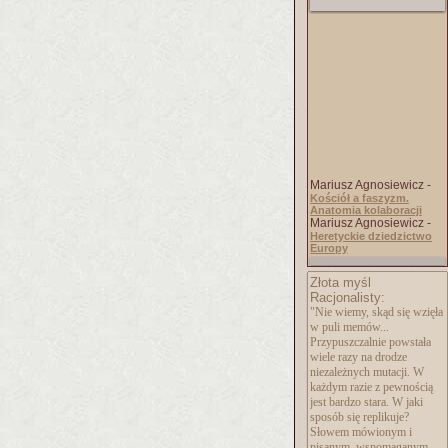
Mariusz Agnosiewicz -
Kościół a faszyzm.
Anatomia kolaboracji
Mariusz Agnosiewicz -
Heretyckie dziedzictwo
Europy
Złota myśl
Racjonalisty:
"Nie wiemy, skąd się wzięła
w puli memów...
Przypuszczalnie powstała
wiele razy na drodze
niezależnych mutacji. W
każdym razie z pewnością
jest bardzo stara. W jaki
sposób się replikuje?
Słowem mówionym i
pisanym, wspomaganym