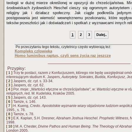
teologii w dużej mierze określonej w opozycji do chrześcijaństwa. M
środowiskach żydowskich Heschel cieszy się ogromnym autorytetem z
religijny jak i działacz społeczny. Jak ciągle podkreśla jedyny
postępowania jest wierność wewnętrznemu przekonaniu, które wypływ
teksów przeszłości jak i doświadczeń i spotkań z wyznawcami innych reli
1
2
3
Dalej..
Po przeczytaniu tego tekstu, czytelnicy często wybierają też:
Kompleks człowieka
Homo luminibus raptus, czyli sens życia raz jeszcze
Przypisy:
[ 1 ]
Trzy te postaci, razem z Konfucjuszem, którego nie będę uwzględniał omó
interesującym studium K. Jaspers,
Autorytety. Sokrates, Budda, Konfucjusz, Je
[ 2 ]
Jaspers, dz. cyt. s. 33-34.
[ 3 ]
Jaspers, dz. cyt. 62.
[ 4 ]
Por. moje: „Wartości etyczne w chrześcijaństwie", w:
Wartości etyczne w ró
religijnych
, red. M. Kudelska, Kraków 2005.
[ 5 ]
Jaspers, dz. cyt. 143.
[ 6 ]
Tamże, s. 146.
[ 7 ]
H. Kueng,
Credo. Apostolskie wyznanie wiary objaśnione ludziom współ
1995., s. 76.
[ 8 ]
Tamże, s. 78.
[ 9 ]
E.K. Kaplan, S.H. Dresner,
Abraham Joshua Heschel. Prophetic Witness
, 
1998.
[ 10 ]
M. A. Chester,
Divine Pathos and Human Being. The Theology of Abrah
London 2005.