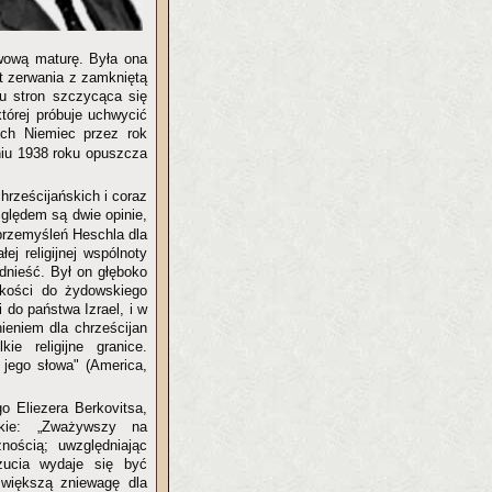
wową maturę. Była ona
t zerwania z zamkniętą
bu stron szczycąca się
tórej próbuje uchwycić
ich Niemiec przez rok
niu 1938 roku opuszcza
hrześcijańskich i coraz
ględem są dwie opinie,
przemyśleń Heschla dla
ej religijnej wspólnoty
dnieść. Był on głęboko
skości do żydowskiego
 do państwa Izrael, i w
nieniem dla chrześcijan
ie religijne granice.
i jego słowa" (America,
o Eliezera Berkovitsa,
skie: „Zważywszy na
znością; uwzględniając
czucia wydaje się być
 większą zniewagę dla