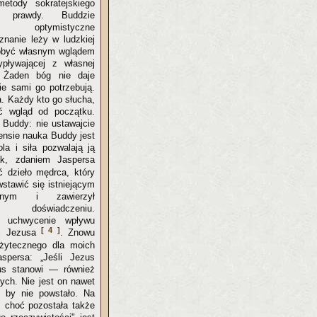
etody sokratejskiego
 prawdy. Buddzie
 optymistyczne
znanie leży w ludzkiej
obyć własnym wglądem
ypływającej z własnej
. Żaden bóg nie daje
ie sami go potrzebują.
. Każdy kto go słucha,
ć wgląd od początku.
 Buddy: nie ustawajcie
ensie nauka Buddy jest
ola i siła pozwalają ją
ak, zdaniem Jaspersa
dzieło mędrca, który
stawić się istniejącym
ijnym i zawierzył
 doświadczeniu.
st uchwycenie wpływu
[ 4 ]
ci Jezusa
. Znowu
żytecznego dla moich
spersa: „Jeśli Jezus
zus stanowi — również
ych. Nie jest on nawet
y by nie powstało. Na
, choć pozostała także