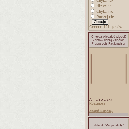
Chyba tak
Nie wiem
Chyba nie
Raczej nie
Oddano 121 głosów.
Chcesz wiedzieć więcej?
Zamów dobrą książkę.
Propozycje Racjonalisty:
Anna Bojarska -
Kozzmoss!
Znajdź książkę..
Sklepik "Racjonalisty"