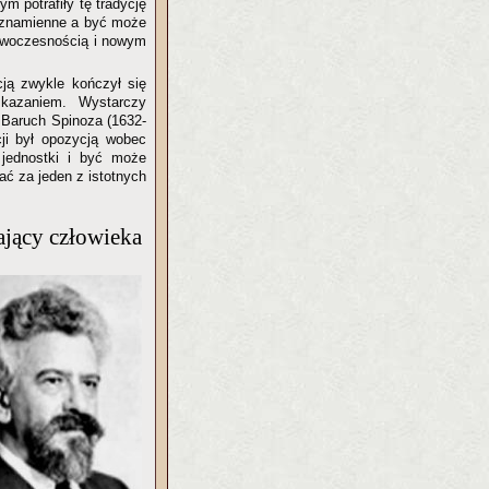
m potrafiły tę tradycję
o znamienne a być może
owoczesnością i nowym
cją zwykle kończył się
skazaniem. Wystarczy
y Baruch Spinoza (1632-
cji był opozycją wobec
 jednostki i być może
ć za jeden z istotnych
ający człowieka