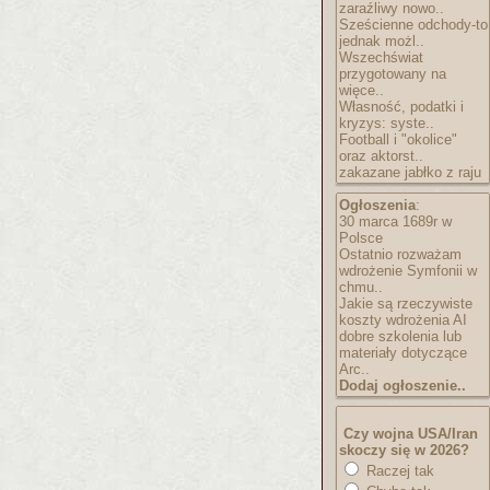
zaraźliwy nowo..
Sześcienne odchody-to
jednak możl..
Wszechświat
przygotowany na
więce..
Własność, podatki i
kryzys: syste..
Football i "okolice"
oraz aktorst..
zakazane jabłko z raju
Ogłoszenia
:
30 marca 1689r w
Polsce
Ostatnio rozważam
wdrożenie Symfonii w
chmu..
Jakie są rzeczywiste
koszty wdrożenia AI
dobre szkolenia lub
materiały dotyczące
Arc..
Dodaj ogłoszenie..
Czy wojna USA/Iran
skoczy się w 2026?
Raczej tak