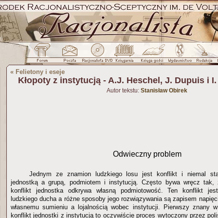
«
Felietony i eseje
Kłopoty z instytucją - A.J. Heschel, J. Dupuis i I
Autor tekstu:
Stanisław Obirek
Odwieczny problem
Jednym ze znamion ludzkiego losu jest konflikt i niemal st
jednostką a grupą, podmiotem i instytucją. Często bywa wręcz tak, 
konflikt jednostka odkrywa własną podmiotowość. Ten konflikt je
ludzkiego ducha a różne sposoby jego rozwiązywania są zapisem napięc
własnemu sumieniu a lojalnością wobec instytucji. Pierwszy znany w 
konflikt jednostki z instytucją to oczywiście proces wytoczony przez pol