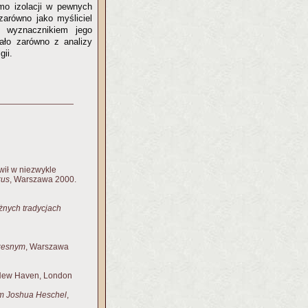
imo izolacji w pewnych
arówno jako myśliciel
m wyznacznikiem jego
ało zarówno z analizy
gii.
wił w niezwykle
zus
, Warszawa 2000.
żnych tradycjach
czesnym
, Warszawa
New Haven, London
am Joshua Heschel
,