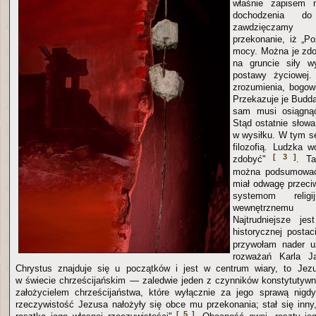
właśnie zapisem m
dochodzenia do
zawdzięczamy
przekonanie, iż „Po
mocy. Można je zd
na gruncie siły w
postawy życiowej
zrozumienia, bogow
Przekazuje je Budda
sam musi osiągną
Stąd ostatnie słowa
w wysiłku. W tym s
filozofią. Ludzka w
[ 3 ]
zdobyć"
. T
można podsumować 
miał odwagę przeciw
systemom relig
wewnętrznemu
Najtrudniejsze je
historycznej posta
przywołam nader u
rozważań Karla Ja
Chrystus znajduje się u początków i jest w centrum wiary, to Je
w świecie chrześcijańskim — zaledwie jeden z czynników konstytutywn
założycielem chrześcijaństwa, które wyłącznie za jego sprawą nigd
rzeczywistość Jezusa nałożyły się obce mu przekonania; stał się inny
[ 5 ]