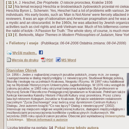
[ 11 ]
A. J. Heschel,
Die Prophetie. O istocie proroctwa
, Kraków 1936
[ 12 ]
Na temat recepcji Heschla w środowiskach żydowskich przesłał mi ciek
Heschla Byron L. Scherwin: Yes, Heschel had a lot of problems with various Jew
individuals. His early books, such as 'Man is Not Alone' were fiercely attacked 
reviewers. It was an age of rationalism and American pragmatism and he was a
a mystic and an obscurantist. In the 1960s, he was attacked by Jewish organizat
activities such as civil rights and anti-Vietnam war. Much of his bitterness comes
the rabbi of kotzk--'A Passion for Truth.' The whole story, of course, is much mo
[ 13 ]
E. Berkovits,
Major Themes in Modern Philosophies of Judaism
, New York
«
Felietony i eseje
(Publikacja:
06-04-2006
Ostatnia zmiana:
08-04-2006
)
Wyślij mailem..
Wersja do druku
PDF
MS Word
Stanisław Obirek
Ur. 1956 r. Jeden z najbardziej znanych jezuitów polskich, znany m.in. ze swego
zaangażowania w dialog międzyreligijny i z niewierzącymi. Studiował filologię polską,
filozofię i teologię na uczelniach Krakowa, Neapolu i Rzymu. W 1997 roku habilitował
się na Wydziale Historycznym Uniwersytetu Jagiellońskiego. W 1976 roku wstąpił do
zakonu jezuitów; w 1983 roku otrzymał święcenia kapłańskie. Był profesorem w
Wyższej Szkole Filozoficzno-Pedagogicznej Ignatianum w Krakowie. Pełnił tam także
funkcje kierownika Katedry Historii i Filozofii Kultury oraz prorektora. Przez cztery
lata był rektorem Kolegium Jezuitów w Krakowie. Był także wieloletnim redaktorem
naczelnym "Życia Duchowego" oraz twórcą oraz dyrektorem Centrum Kultury i
Dialogu. Jest autorem książki "Co nas łączy? Dialog z niewierzącymi" (2002).
Interesuje się miejscem religii we współczesnej kulturze, dialogiem międzyreligijnym i
możliwościami przezwyciężenia konfliktów cywilizacyjnych i kulturowych. We
wrześniu 2005 roku opuścił zakon jezuitów. Obecnie jest wykładowcą
Uniwersytetu
Łódzkiego
.
Więcej informacji o autorze
Pokaż inne teksty autora
Liczba tekstów na portalu:
14