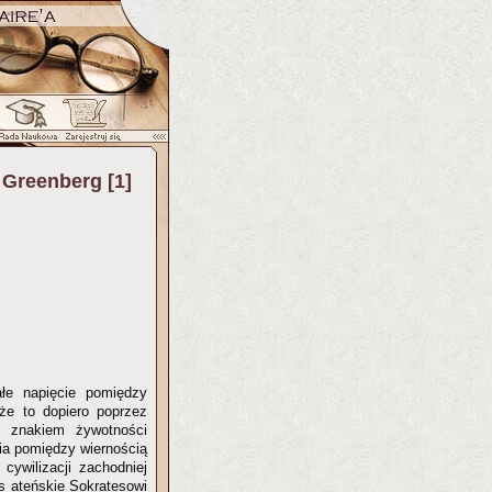
. Greenberg [1]
ałe napięcie pomiędzy
że to dopiero poprzez
st znakiem żywotności
ia pomiędzy wiernością
cywilizacji zachodniej
is ateńskie Sokratesowi