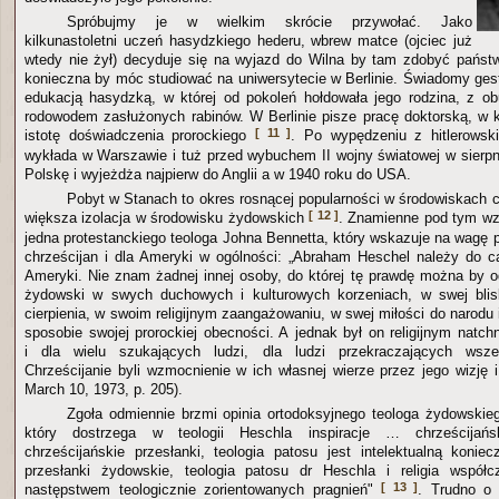
Spróbujmy je w wielkim skrócie przywołać. Jako
kilkunastoletni uczeń hasydzkiego hederu, wbrew matce (ojciec już
wtedy nie żył) decyduje się na wyjazd do Wilna by tam zdobyć państ
konieczna by móc studiować na uniwersytecie w Berlinie. Świadomy ges
edukacją hasydzką, w której od pokoleń hołdowała jego rodzina, z o
rodowodem zasłużonych rabinów. W Berlinie pisze pracę doktorską, w k
[ 11 ]
istotę doświadczenia prorockiego
. Po wypędzeniu z hitlerowsk
wykłada w Warszawie i tuż przed wybuchem II wojny światowej w sierp
Polskę i wyjeżdża najpierw do Anglii a w 1940 roku do USA.
Pobyt w Stanach to okres rosnącej popularności w środowiskach c
[ 12 ]
większa izolacja w środowisku żydowskich
. Znamienne pod tym wz
jedna protestanckiego teologa Johna Bennetta, który wskazuje na wagę 
chrześcijan i dla Ameryki w ogólności: „Abraham Heschel należy do cał
Ameryki. Nie znam żadnej innej osoby, do której tę prawdę można by o
żydowski w swych duchowych i kulturowych korzeniach, w swej bli
cierpienia, w swoim religijnym zaangażowaniu, w swej miłości do narodu i
sposobie swojej prorockiej obecności. A jednak był on religijnym natch
i dla wielu szukających ludzi, dla ludzi przekraczających wszelk
Chrześcijanie byli wzmocnienie w ich własnej wierze przez jego wizję 
March 10, 1973, p. 205).
Zgoła odmiennie brzmi opinia ortodoksyjnego teologa żydowskieg
który dostrzega w teologii Heschla inspiracje … chrześcijań
chrześcijańskie przesłanki, teologia patosu jest intelektualną koniec
przesłanki żydowskie, teologia patosu dr Heschla i religia współ
[ 13 ]
następstwem teologicznie zorientowanych pragnień"
. Trudno o