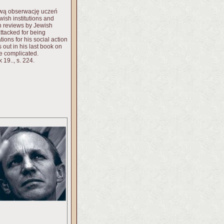
awą obserwację uczeń
ish institutions and
in reviews by Jewish
ttacked for being
ions for his social action
 out in his last book on
re complicated.
 19.., s. 224.