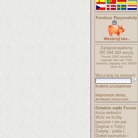
Fundusz Racjonalisty
Wesprzyj nas..
Zarejestrowaliśmy
297.594.343
wizyty
Ponad 1062 autorów
napisało
dla nas 7343
tekstów.
Zajęłyby one 28930
stron A4
Wyszukaj na stronach:
Kryteria szczegółowe
Najnowsze strony..
Archiwum streszczeń..
Ostatnie wątki Forum
:
iluzja wolności
Wzór na liczby
parzyste i nie par..
Dogmat o Trójcy
Świętej - próba l..
Diabeł tasmański i