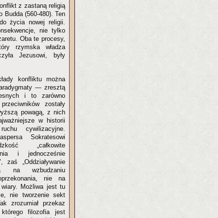
flikt z zastaną religią
ko Budda (560-480). Ten
o życia nowej religii.
nsekwencje, nie tylko
zaretu. Oba te procesy,
tóry rzymska władza
czyła Jezusowi, były
kłady konfliktu można
aradygmaty — zresztą
esnych i to zarówno
przeciwników zostały
wyższą powagą, z nich
jważniejsze w historii
uchu cywilizacyjne.
spersa Sokratesowi
zkość „całkowite
nia i jednocześnie
", zaś „Oddziaływanie
ga na wzbudzaniu
przekonania, nie na
wiary. Możliwa jest tu
e, nie tworzenie sekt
Tak zrozumiał przekaz
którego filozofia jest