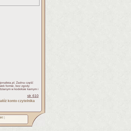
jonalista.pl. Żadna część
iek formie, bez zgody
idzianym w kodeksie karnym i
str. 610
ałóż konto czytelnika
kt
]