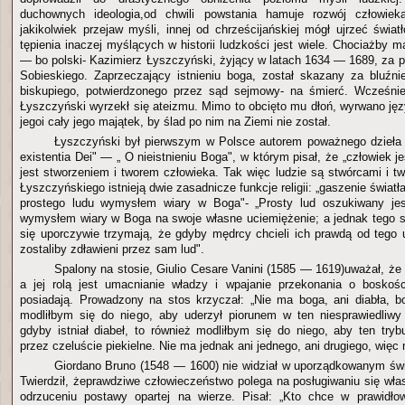
duchownych ideologia,od chwili powstania hamuje rozwój człowiek
jakikolwiek przejaw myśli, innej od chrześcijańskiej mógł ujrzeć świa
tępienia inaczej myślących w historii ludzkości jest wiele. Chociażby m
— bo polski- Kazimierz Łyszczyński, żyjący w latach 1634 — 1689, za p
Sobieskiego. Zaprzeczający istnieniu boga, został skazany za bluźn
biskupiego, potwierdzonego przez sąd sejmowy- na śmierć. Wcześniej
Łyszczyński wyrzekł się ateizmu. Mimo to obcięto mu dłoń, wyrwano jęz
jegoi cały jego majątek, by ślad po nim na Ziemi nie został.
Łyszczyński był pierwszym w Polsce autorem poważnego dzieła 
existentia Dei" — „ O nieistnieniu Boga", w którym pisał, że „człowiek j
jest stworzeniem i tworem człowieka. Tak więc ludzie są stwórcami i t
Łyszczyńskiego istnieją dwie zasadnicze funkcje religii: „gaszenie światł
prostego ludu wymysłem wiary w Boga"- „Prosty lud oszukiwany je
wymysłem wiary w Boga na swoje własne uciemiężenie; a jednak tego 
się uporczywie trzymają, że gdyby mędrcy chcieli ich prawdą od tego 
zostaliby zdławieni przez sam lud".
Spalony na stosie, Giulio Cesare Vanini (1585 — 1619)uważał, że 
a jej rolą jest umacnianie władzy i wpajanie przekonania o boskośc
posiadają. Prowadzony na stos krzyczał: „Nie ma boga, ani diabła, bo
modliłbym się do niego, aby uderzył piorunem w ten niesprawiedliwy
gdyby istniał diabeł, to również modliłbym się do niego, aby ten tryb
przez czeluście piekielne. Nie ma jednak ani jednego, ani drugiego, więc 
Giordano Bruno (1548 — 1600) nie widział w uporządkowanym świ
Twierdził, żeprawdziwe człowieczeństwo polega na posługiwaniu się w
odrzuceniu postawy opartej na wierze. Pisał: „Kto chce w prawid