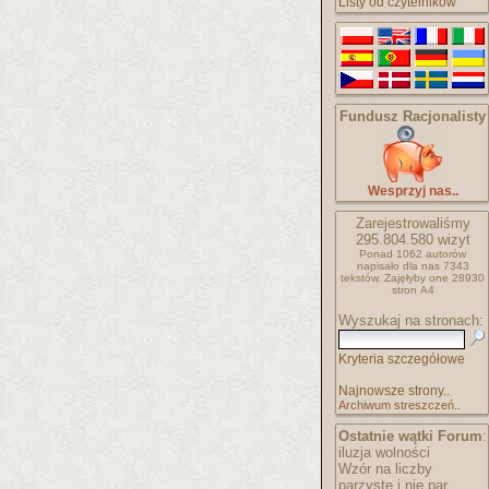
Listy od czytelników
Fundusz Racjonalisty
Wesprzyj nas..
Zarejestrowaliśmy
295.804.580
wizyt
Ponad 1062 autorów
napisało
dla nas 7343
tekstów.
Zajęłyby one 28930
stron A4
Wyszukaj na stronach:
Kryteria szczegółowe
Najnowsze strony..
Archiwum streszczeń..
Ostatnie wątki Forum
:
iluzja wolności
Wzór na liczby
parzyste i nie par..