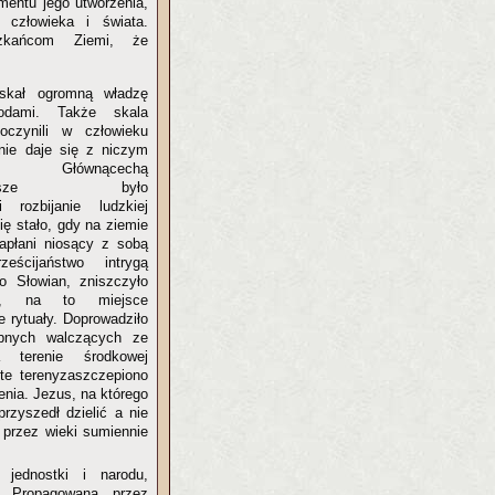
entu jego utworzenia,
 człowieka i świata.
szkańcom Ziemi, że
skał ogromną władzę
odami. Także skala
oczynili w człowieku
nie daje się z niczym
 Głównącechą
twazawsze było
 rozbijanie ludzkiej
ię stało, gdy na ziemie
kapłani niosący z sobą
eścijaństwo intrygą
ło Słowian, zniszczyło
je, na to miejsce
 rytuały. Doprowadziło
bnych walczących ze
terenie środkowej
 te terenyzaszczepiono
enia. Jezus, na którego
rzyszedł dzielić a nie
, przez wieki sumiennie
 jednostki i narodu,
. Propagowana przez