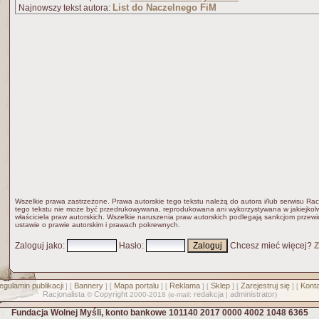
List do Naczelnego FiM
Najnowszy tekst autora:
Wszelkie prawa zastrzeżone. Prawa autorskie tego tekstu należą do autora i/lub serwisu Rac
tego tekstu nie może być przedrukowywana, reprodukowana ani wykorzystywana w jakiejkolw
właściciela praw autorskich. Wszelkie naruszenia praw autorskich podlegają sankcjom przew
ustawie o prawie autorskim i prawach pokrewnych.
Zaloguj jako
:
Hasło
:
Chcesz mieć więcej?
Z
egulamin publikacji
Bannery
Mapa portalu
Reklama
Sklep
Zarejestruj się
Konta
] [
] [
] [
] [
] [
] [
Racjonalista
Copyright
redakcja
administrator
©
2000-2018 (e-mail:
|
)
Fundacja Wolnej Myśli, konto bankowe 101140 2017 0000 4002 1048 6365