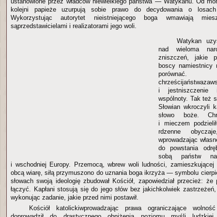
ustanowione przez władców niewielkiego państwa — Watykanu. Od mom
kolejni papieże uzurpują sobie prawo do decydowania o losach
Wykorzystując autorytet nieistniejącego boga wmawiają mie
sąprzedstawicielami i realizatorami jego woli.
Watykan uzy
nad wieloma nar
zniszczeń, jakie p
boscy namiestnicy 
porównać.
chrześcijańs
i jestniszczenie i
wspólnoty. Tak też s
Słowian wkroczyli 
słowo boże. Chrz
i mieczem podzieli
rdzenne obycza
wprowadzając własne
do powstania odrę
sobą państw na 
i wschodniej Europy. Przemocą, wbrew woli ludności, zamieszkującej
obcą wiarę, siłą przymuszono do uznania boga ikrzyża — symbolu cierpi
słowach swoją ideologię zbudował Kościół, zapowiedział przecież: że p
łączyć. Kapłani stosują się do jego słów bez jakichkolwiek zastrzeżeń
wykonując zadanie, jakie przed nimi postawił.
Kościół katolickiwprowadzając prawa ograniczające wolność
doprowadził do drastycznego obniżenia poziomu myśli ludzkiej