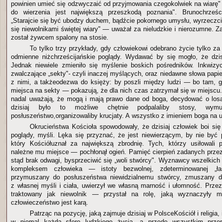
powinien umieć się odzwyczaić od przyjmowania czegokolwiek na wiarę" 
do wierzenia jest największą przeszkodą poznania". Brunochrześ
„Starajcie się być ubodzy duchem, bądźcie pokornego umysłu, wyrzeczc
się niewolnikami świętej wiary" — uważał za nieludzkie i nierozumne. 
został żywcem spalony na stosie.
To tylko trzy przykłady, gdy człowiekowi odebrano życie tylko za 
odmienne niżchrześcijańskie poglądy. Wydawać by się mogło, że dzi
Jednak niewiele zmieniło się myślenie boskich pośredników. Inkwizyc
zwalczające „sekty"- czyli inaczej myślących, oraz niedawne słowa papi
z nimi, a takżeodezwa do księży: by poszli między ludzi — bo tam, 
miejsca na sekty — pokazują, że dla nich czas zatrzymał się w miejscu
nadal uważają, że mogą i mają prawo dane od boga, decydować o losa
dzisiaj było to możliwe chętnie podpalaliby stosy, wymus
posłuszeństwo,organizowaliby krucjaty. A wszystko z imieniem boga na 
Okrucieństwa Kościoła spowodowały, że dzisiaj człowiek boi si
poglądy, myśli. Lęka się przyznać, że jest niewierzącym, by nie by
który Kościółuznał za największą zbrodnię. Tych, którzy usiłowali 
należne mu miejsce — pochłonął ogień. Pamięć cierpień zadanych przez
stąd brak odwagi, bysprzeciwić się „woli stwórcy". Wyznawcy wszelkich re
kompleksem człowieka — istoty bezwolnej, zdeterminowanej „ła
przymuszany do posłuszeństwa niewidzialnemu stwórcy, zmuszany d
z własnej myśli i ciała, uwierzył we własną marność i ułomność. Przez
traktowany jak niewolnik — przystał na rolę, jaką wyznaczyły mu
człowieczeństwo jest karą.
Patrząc na pozycję, jaką zajmuje dzisiaj w PolsceKościół i religia
w niemal każdą sferę ludzkiego życia, a przede wszystkim przer