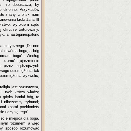
ai nie dopuszcza, by
tło dzienne. Przykładów
ało znany, a bliski nam
anowania króla Jana III
ierstwo, wyrokiem sądu
 okrutnie torturowany,
yk, a następniespalono
ateistycznego „De non
est stwórcą boga, a bóg
wórcami boga" . Według
a rozumu" i „ujarzmienie
st przez mądrzejszych
swego uciemiężenia tak
uciemiężenia wyzwolić,
religia jest oszustwem,
i, tych którzy władzę
 gdyby istniał bóg, to
 i nikczemny trybunał;
unał został pochłonięty
nie uczynię tego".
ecie miejsca dla boga.
łasnym rozumem, a więc
łowy sposób rozumować