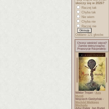
skoczy się w 2026?
Raczej tak
Chyba tak
Nie wiem
Chyba nie
Raczej nie
Oddano 121 głosów.
Chcesz wiedzieć więcej?
Zamów dobrą książkę.
Propozycje Racjonalisty:
Wiktor Trojan -
Axis
Mundi
Wojciech Giełżyński -
Wschód Wielkiego
Wschodu
Artur Patek, Jan Rydel,