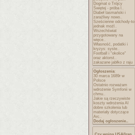
Dogmat o Trójcy
Świętej - próba l..
Diabeł tasmański i
zaraźliwy nowo..
Sześcienne odchody-to
jednak możl..
Wszechświat
przygotowany na
więce..
Własność, podatki i
kryzys: syste..
Football i "okolice"
oraz aktorst..
zakazane jabłko z raju
Ogłoszenia
:
30 marca 1689r w
Polsce
Ostatnio rozważam
wdrożenie Symfonii w
chmu..
Jakie są rzeczywiste
koszty wdrożenia AI
dobre szkolenia lub
materiały dotyczące
Arc..
Dodaj ogłoszenie..
Czy wojna USA/Iran