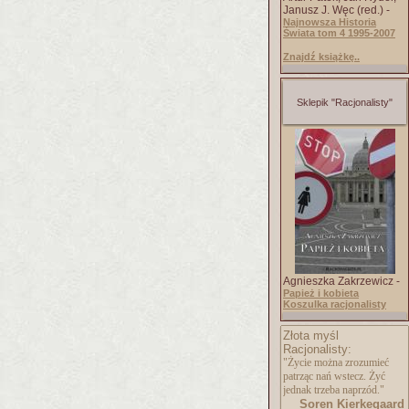
Janusz J. Węc (red.) -
Najnowsza Historia
Świata tom 4 1995-2007
Znajdź książkę..
Sklepik "Racjonalisty"
Agnieszka Zakrzewicz -
Papież i kobieta
Koszulka racjonalisty
Złota myśl
Racjonalisty:
"Życie można zrozumieć
patrząc nań wstecz. Żyć
jednak trzeba naprzód."
Soren Kierkegaard