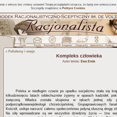
tanie z witryny bez zmiany ustawień Twojej przeglądarki oznacza, że będą one umieszcza
Szczegóły znajdziesz w
Polityce Cookies
«
Felietony i eseje
Kompleks człowieka
Autor tekstu:
Ewa Ende
Polska w niedługim czasie po upadku socjalizmu stała się k
kilkudziesięciu latach oddechuznów żyjemy w oparach kadzideł, pok
święconą. Władza została skupiona w rękach jednej siły pol
podporządkowanejideologii chrześcijańskiej. Grupaprawicowych fan
Kościół, usiłuje narzucić całemu społeczeństwu jedyną słuszną drogę z
Na siłę wprowadzane są we wszystkie dziedziny życia — tzw. wart