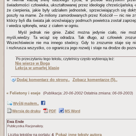
świadomości człowieka, ukształtowanej przez ideologię chrześcijańską 
że cierpienia, jakie były udziałem jednostek, sprzeciwiających się dok
poszły na marne. Że miliony zamordowanych przez Kościół — nic nie zn
którzy byli dla świata jak orzeźwiający podmuch powietrza został zaprz
i wiedza spłonęła, wraz z ciałem w ogniu.
Myśl jednak nie ginie. Zabić można jedynie ciało, nie moż
myśli,wiedzy. Ta wciąż się odradza. Tak długo, aż człowiek zroz
Wszechświecie nie ma innego stwórcy. Gdy to zrozumie staje się ni
i rozkrusza wszystko, co ogranicza jego rozwój i staje na drodze do pozn
Po przeczytaniu tego tekstu, czytelnicy często wybierają też:
Nie wierzę w Boga
Lekcja w umarłej klasie
Dodaj komentarz do strony..
Zobacz komentarze (5)..
«
Felietony i eseje
(Publikacja:
20-06-2002
Ostatnia zmiana:
06-09-2003
)
Wyślij mailem..
Wersja do druku
PDF
MS Word
Ewa Ende
Publicystka Racjonalisty.
Pokaż inne teksty autora
Liczba tekstów na portalu:
4