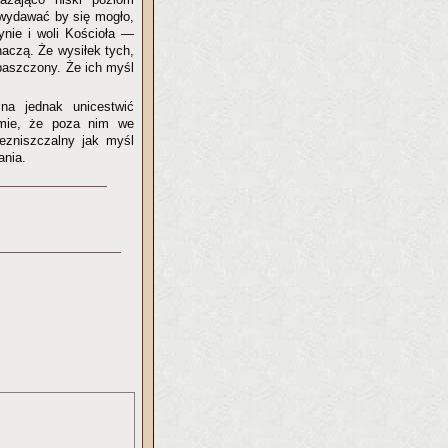
-wydawać by się mogło,
tynie i woli Kościoła —
aczą. Że wysiłek tych,
epaszczony. Że ich myśl
na jednak unicestwić
umie, że poza nim we
ezniszczalny jak myśl
ania.