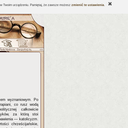
ne w Twoim urządzeniu. Pamiętaj, że zawsze możesz
zmienić te ustawienia
.
rajem wyznaniowym. Po
rapiani, co rusz wodą
itycznej całkowicie
atyków, za którą stoi
bawienia — katolicyzm.
ości chrześcijańskie,