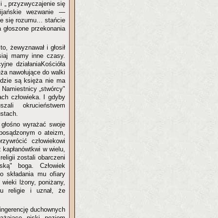
i „ przyzwyczajenie się
cijańskie wezwanie —
ie się rozumu… stańcie
Za głoszone przekonania
to, żewyznawał i głosił
siaj mamy inne czasy.
yjne działaniaKościóła
eża nawołujące do walki
gdzie są księża nie ma
. Namiestnicy „stwórcy"
ch człowieka. I gdyby
zali okrucieństwem
ustach.
ę głośno wyrażać swoje
ć posądzonym o ateizm,
przywrócić człowiekowi
 kapłanówtkwi w wielu,
ligii zostali obarczeni
ską" boga. Człowiek
o składania mu ofiary
 wieki lżony, poniżany,
 religie i uznał, że
, ingerencję duchownych
ażająco niski poziom