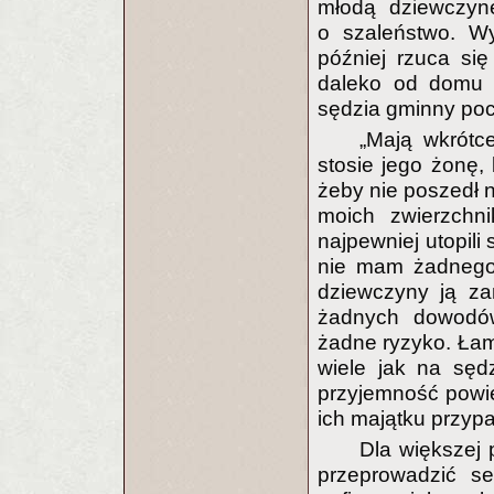
młodą dziewczynę r
o szaleństwo. Wy
później rzuca się
daleko od domu j
sędzia gminny po
„Mają wkrótc
stosie jego żonę,
żeby nie poszedł 
moich zwierzchni
najpewniej utopili
nie mam żadnego 
dziewczyny ją za
żadnych dowodów
żadne ryzyko. Łama
wiele jak na sęd
przyjemność powie
ich majątku przyp
Dla większej 
przeprowadzić s