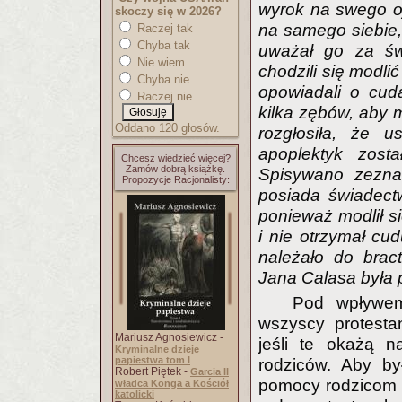
wyrok na swego oj
skoczy się w 2026?
na samego siebie, 
Raczej tak
Chyba tak
uważał go za świ
Nie wiem
chodzili się modlić
Chyba nie
opowiadali o cud
Raczej nie
kilka zębów, aby m
Oddano 120 głosów.
rozgłosiła, że 
apoplektyk zost
Chcesz wiedzieć więcej?
Zamów dobrą książkę.
Spisywano zeznan
Propozycje Racjonalisty:
posiada świadect
ponieważ modlił s
i nie otrzymał cu
należało do brac
Jana Calasa była 
Pod wpływem
wszyscy protesta
Mariusz Agnosiewicz -
jeśli te okażą n
Kryminalne dzieje
papiestwa tom I
rodziców. Aby by
Robert Piętek -
Garcia II
pomocy rodzicom 
władca Konga a Kościół
katolicki