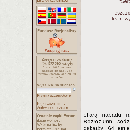
"Ser
Listy od czytelników
oszcze
i kłamliw
Fundusz Racjonalisty
Wesprzyj nas..
Zarejestrowaliśmy
295.322.253
wizyty
Ponad 1062 autorów
napisało
dla nas 7343
tekstów.
Zajęłyby one 28930
stron A4
Wyszukaj na stronach:
Kryteria szczegółowe
Najnowsze strony..
Archiwum streszczeń..
ofiarą napadu 
Ostatnie wątki Forum
:
iluzja wolności
Bezrozumni sędzi
Wzór na liczby
oskarżyli 64 let
parzyste i nie par..