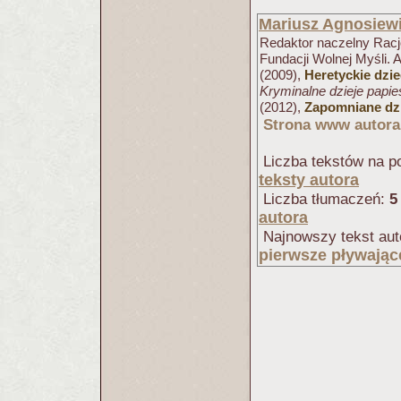
Mariusz Agnosiew
Redaktor naczelny Racjo
Fundacji Wolnej Myśli. 
(2009),
Heretyckie dzi
Kryminalne dzieje papi
(2012),
Zapomniane dzi
Strona www autora
Liczba tekstów na po
teksty autora
Liczba tłumaczeń:
5
autora
Najnowszy tekst aut
pierwsze pływając