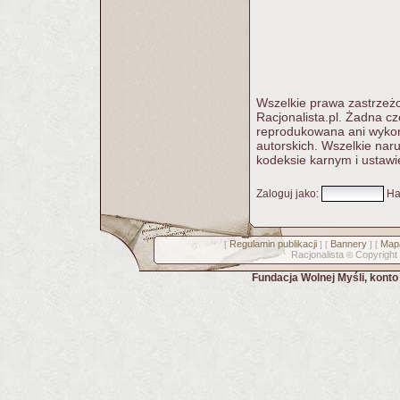
Wszelkie prawa zastrzeżo
Racjonalista.pl. Żadna c
reprodukowana ani wykorz
autorskich. Wszelkie nar
kodeksie karnym i ustawi
Zaloguj jako
:
Ha
Regulamin publikacji
Bannery
Mapa
[
] [
] [
Racjonalista
Copyright
©
Fundacja Wolnej Myśli, kont