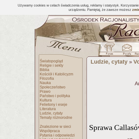
Używamy cookies w celach świadczenia usług, reklamy i statystyk. Korzystani
urządzeniu. Pamiętaj, że zawsze możesz
zmie
Ludzie, cytaty
Vo
Światopogląd
»
Religie i sekty
Biblia
Kościół i Katolicyzm
Filozofia
Nauka
A
Społeczeństwo
Prawo
Państwo i polityka
Kultura
Felietony i eseje
Literatura
Ludzie, cytaty
Tematy różnorodne
Sprawa Callas
Znalezione w sieci
Współpraca
Pytania i odpowiedzi