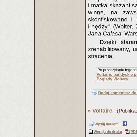
i matka skazani są
winne, na zaws
skonfiskowano i 
i nędzy". (Wolter,
Jana Calasa,
Wars
Dzięki star
zrehabilitowany, 
stracenia.
Po przeczytaniu tego tek
Voltaire: bandyckie 
Poglądy Woltera
Dodaj komentarz do 
«
Voltaire
(Publikac
Wyślij mailem..
Wersja do druku
PD