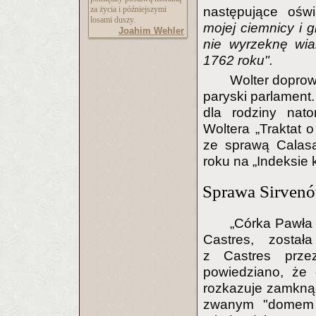
następujące ośw
za życia i późniejszymi
losami duszy.
mojej ciemnicy i g
Joahim Wehler
nie wyrzeknę wia
1762 roku".
Wolter doprowa
paryski parlament.
dla rodziny nato
Woltera „Traktat 
ze sprawą Calasa
roku na „Indeksie
Sprawa Sirven
„Córka Pawła 
Castres, został
z Castres prze
powiedziano, że 
rozkazuje zamknąć
zwanym "domem 