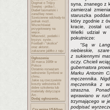
Dogmat o Trójcy
syna, znanego z k
Świętej - próba l..
zamierzał zmieni
Diabeł tasmański i
zaraźliwy nowo..
staruszka poddan
Sześcienne odchody-to
który zgodnie z 
jednak możl..
Wszechświat
kracie, został u
przygotowany na
Wielki udział w 
więce..
Własność, podatki i
pokutnicze:
kryzys: syste..
Football i "okolice"
"Są w Langw
oraz aktorst..
niebieskie, sza
zakazane jabłko z raju
z sukiennymi mas
Ogłoszenia
:
oczy. Chcieli wcią
30 marca 1689r w
Polsce
gubernatora prowin
Ostatnio rozważam
Marku Antonim Ca
wdrożenie Symfonii w
chmu..
męczennika. Nigd
Jakie są rzeczywiste
męczennika z wi
koszty wdrożenia AI
dobre szkolenia lub
straszna. Ponad
materiały dotyczące
wprawiano w ruch
Arc..
Dodaj ogłoszenie..
trzymającego w je
podpisać wyrzeczen
Czy wojna USA/Iran