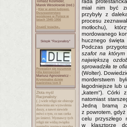
rada protestanck
Tomasz Kośmider,
Marek Wesołowski (red.)
miał nim być zn
-
Kler w armii ludowej.
Duszpasterstwo
przybyły z dalek
wojskowe w Polsce w
procesu zeznawał
latach 1945-1956
motłochu), któr
Znajdź książkę..
mordowanego konw
hucznego święta 
Sklepik "Racjonalisty"
Podczas przygot
szafot na którym
największą ozdo
sprowadziła te ofia
Prowadzę się rozumnie
(Wolter). Dowiedzi
(dla kierowców)
Mariusz Agnosiewicz -
morderstwem by
Kryminalne dzieje
papiestwa tom II
łagodniejsze lub u
„katem"). Córki 
Złota myśl
Racjonalisty:
natomiast starsze
(..) wiele religii nie obiecuje
Jedną bramą zo
zbawienia ani wyzwolenia
duszy, a nawet niewiele
z powrotem, gdyż 
mówi o tym, co nas czeka
celu przyszłego 
po śmierci. Wyznawcy tych
religii nie widzą związku
w klasztorze do
pomiędzy postawą moralną