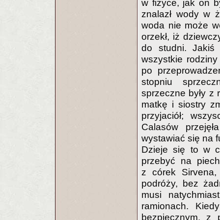
w fizyce, jak on 
znalazł wody w ż
woda nie może wej
orzekł, iż dziewc
do studni. Jakiś
wszystkie rodziny
po przeprowadze
stopniu sprzec
sprzeczne były z 
matkę i siostry z
przyjaciół; wszy
Calasów przejęł
wystawiać się na f
Dzieje się to w 
przebyć na piech
z córek Sirvena,
podróży, bez żad
musi natychmias
ramionach. Kiedy
bezpiecznym, z p