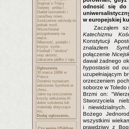
Dogmat o Trójcy
odnosić się do s
Świętej - próba l..
Diabeł tasmański i
uniwersalist
zaraźliwy nowo..
w europejskiej ku
Sześcienne odchody-to
jednak możl..
Zacząłem sz
Wszechświat
przygotowany na
Katechizmu Kośc
więce..
Konstytucji Apos
Własność, podatki i
kryzys: syste..
znalazłem
Symb
Football i "okolice"
połączenie
Nicejs
oraz aktorst..
zakazane jabłko z raju
dawał żadnego okr
hypostasis
od
ou
Ogłoszenia
:
30 marca 1689r w
uzupełniającym br
Polsce
orzeczeniem poc
Ostatnio rozważam
wdrożenie Symfonii w
soborze w Toledo 
chmu..
Brzmi on: "Wier
Jakie są rzeczywiste
koszty wdrożenia AI
Stworzyciela nie
dobre szkolenia lub
i niewidzialnyc
materiały dotyczące
Arc..
Bożego Jednorod
Dodaj ogłoszenie..
wszystkimi wiekam
prawdziwy z Boga
Czy wojna USA/Iran