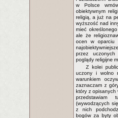
w Polsce wmówi
obiektywnym reli
religią, a już na 
wyższość nad inny
mieć określonego ś
ale że religiozn
ocen w oparciu 
najobiektywniej
przez uczonych 
poglądy religijne
Z kolei publ
uczony i wolno 
warunkiem oczyw
zaznaczam z góry,
który z opisanych
przedstawiam t
(wywodzących się
z nich podchodz
bogów za byty obi