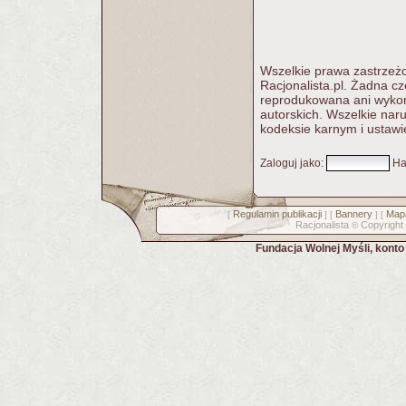
Wszelkie prawa zastrzeżo
Racjonalista.pl. Żadna c
reprodukowana ani wykorz
autorskich. Wszelkie nar
kodeksie karnym i ustawi
Zaloguj jako
:
Ha
Regulamin publikacji
Bannery
Mapa
[
] [
] [
Racjonalista
Copyright
©
Fundacja Wolnej Myśli, kont