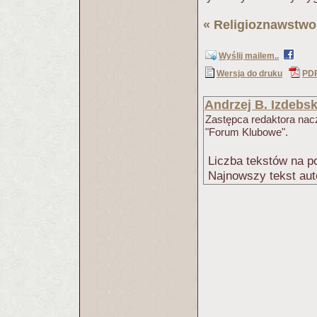
«
Religioznawstwo
Wyślij mailem..
Wersja do druku
PD
Andrzej B. Izdebsk
Zastępca redaktora na
"Forum Klubowe".
Liczba tekstów na po
Najnowszy tekst aut