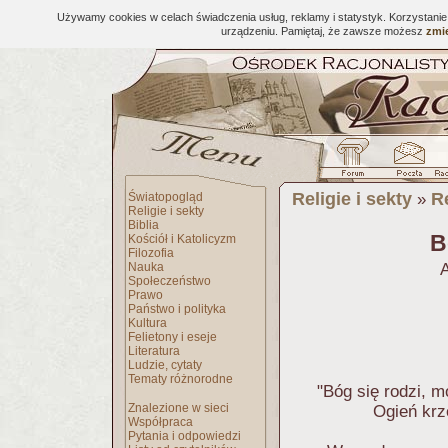
Używamy cookies w celach świadczenia usług, reklamy i statystyk. Korzystani
urządzeniu. Pamiętaj, że zawsze możesz
zmie
Religie i sekty
R
Światopogląd
»
Religie i sekty
Biblia
B
Kościół i Katolicyzm
Filozofia
Nauka
A
Społeczeństwo
Prawo
Państwo i polityka
Kultura
Felietony i eseje
Literatura
Ludzie, cytaty
Tematy różnorodne
"Bóg się rodzi, 
Znalezione w sieci
Ogień krz
Współpraca
Pytania i odpowiedzi