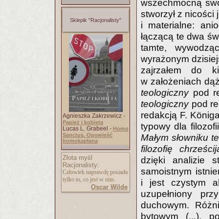
wszechmocną swoj
stworzył z nicości 
Sklepik "Racjonalisty"
i materialne: ani
łączącą te dwa świ
tamte, wywodząc
wyrażonym dzisie
zajrzałem do ki
w założeniach dążą
teologiczny
pod re
teologiczny
pod re
redakcją F. Königa
Agnieszka Zakrzewicz -
Papież i kobieta
typowy dla filozof
Lucas L. Grabeel -
Homo
Sanctus. Opowieść
Małym słowniku ter
homokapłana
filozofię chrześci
Złota myśl
dzięki analizie s
Racjonalisty:
samoistnym istnie
Człowiek naprawdę posiada
tylko to, co jest w nim.
i jest czystym a
Oscar Wilde
uzupełniony przy
duchowym. Różni
bytowym (...), 