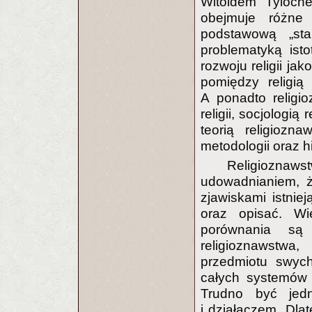
Witoldem Tyloche
obejmuje różne 
podstawową
„st
problematyką istot
rozwoju religii ja
pomiędzy religią
A ponadto religi
religii, socjologią r
teorią religiozn
metodologii oraz hi
Religioznaws
udowadnianiem, że
zjawiskami istnie
oraz opisać. Wi
porównania są 
religioznawstwa
przedmiotu swyc
całych systemów r
Trudno być jed
i działaczem. Dla