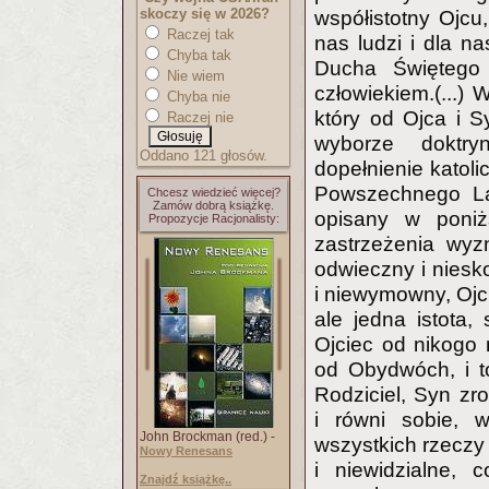
skoczy się w 2026?
współistotny Ojcu
Raczej tak
nas ludzi i dla n
Chyba tak
Ducha Świętego p
Nie wiem
człowiekiem.(...)
Chyba nie
który od Ojca i S
Raczej nie
wyborze doktry
Oddano 121 głosów.
dopełnienie katol
Powszechnego La
Chcesz wiedzieć więcej?
Zamów dobrą książkę.
opisany w poni
Propozycje Racjonalisty:
zastrzeżenia wyz
odwieczny i niesk
i niewymowny, Ojc
ale jedna istota, 
Ojciec od nikogo 
od Obydwóch, i t
Rodziciel, Syn zr
i równi sobie, 
John Brockman (red.) -
wszystkich rzeczy
Nowy Renesans
i niewidzialne, 
Znajdź książkę..