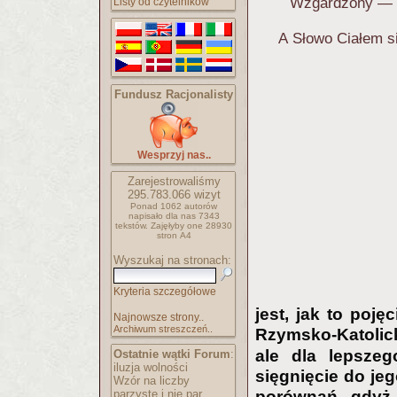
Wzgardzony — o
Listy od czytelników
A Słowo Ciałem s
Fundusz Racjonalisty
Wesprzyj nas..
Zarejestrowaliśmy
295.783.066
wizyt
Ponad 1062 autorów
napisało
dla nas 7343
tekstów.
Zajęłyby one 28930
stron A4
Wyszukaj na stronach:
Kryteria szczegółowe
jest, jak to poj
Najnowsze strony..
Archiwum streszczeń..
Rzymsko-Katoli
ale dla lepsze
Ostatnie wątki Forum
:
iluzja wolności
sięgnięcie do je
Wzór na liczby
parzyste i nie par..
porównań, gdyż 