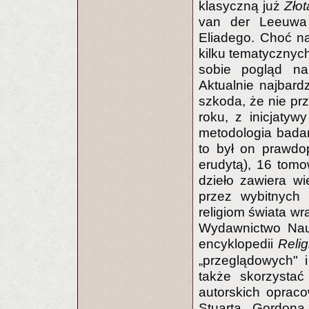
klasyczną już
Złot
van der Leeuw
Eliadego. Choć n
kilku tematycznych
sobie pogląd na 
Aktualnie najbard
szkoda, że nie pr
roku, z inicjatyw
metodologia badań 
to był on prawdo
erudytą), 16 tom
dzieło zawiera wi
przez wybitnych 
religiom świata w
Wydawnictwo Nau
encyklopedii
Relig
„przeglądowych" 
także skorzysta
autorskich oprac
Stuarta Gordon