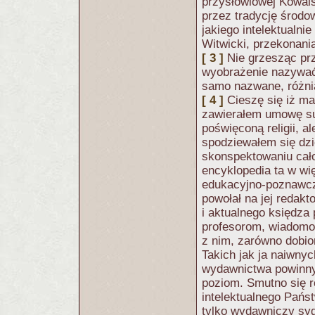
przysłowiowej Kowals
przez tradycję środow
jakiego intelektualni
Witwicki, przekonani
[ 3 ]
Nie grzesząc prz
wyobrażenie nazywać 
samo nazwane, różni
[ 4 ]
Cieszę się iż m
zawierałem umowę su
poświęconą religii, 
spodziewałem się dzi
skonspektowaniu całoś
encyklopedia ta w wi
edukacyjno-poznawcz
powołał na jej redak
i aktualnego księdza
profesorom, wiadomo,
z nim, zarówno dobior
Takich jak ja naiwny
wydawnictwa powinny
poziom. Smutno się r
intelektualnego Pań
tylko wydawniczy syg