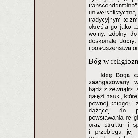
transcendentalne"
uniwersalistyc
tradycyjnym tei
określa go jako „o
wolny, zdolny do
doskonale dobry,
i posłuszeństwa o
Bóg w religioz
Ideę Boga c
zaangażowany wy
bądź z zewnątrz ja
gałęzi nauki, któr
pewnej kategorii 
dążącej do poz
powstawania religii
oraz struktur i 
i przebiegu je