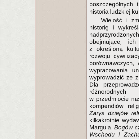
poszczególnych t
historia ludzkiej ku
Wielość i z
historię i wykreś
nadprzyrodzonych.
obejmującej ich
z określoną kult
rozwoju cywilizac
porównawczych, w
wypracowania uni
wyprowadzić ze zna
Dla przeprowadz
różnorodnych 
w przedmiocie na
kompendiów relig
Zarys dziejów reli
kilkakrotnie wyda
Margula,
Bogów cz
Wschodu i Zach