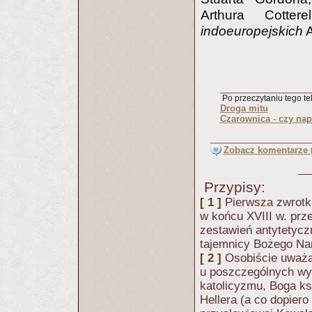
Arthura Cotte
indoeuropejskich
A
Po przeczytaniu tego tek
Droga mitu
Czarownica - czy na
Zobacz komentarze (
Przypisy:
[ 1 ]
Pierwsza zwrotk
w końcu XVIII w. prz
zestawień antytetyc
tajemnicy Bożego Na
[ 2 ]
Osobiście uważa
u poszczególnych wy
katolicyzmu, Boga ks
Hellera (a co dopiero