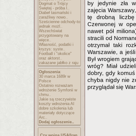
by jedynie zła w
Dogmat o Trójcy
Świętej - próba l..
zajęcia Warszawy,
Diabeł tasmański i
tę drobną liczbę
zaraźliwy nowo..
Sześcienne odchody-to
Czerwonej w oper
jednak możl..
nawet pół milion
Wszechświat
przygotowany na
stracili od Norma
więce..
otrzymał taki ro
Własność, podatki i
kryzys: syste..
Warszawie, a jeśli
Football i "okolice"
oraz aktorst..
Był wrogiem grając
zakazane jabłko z raju
wróg? Miał udzie
Ogłoszenia
:
dobry, gdy komuś 
30 marca 1689r w
chyba nigdy nie 
Polsce
Ostatnio rozważam
przyglądał się Wa
wdrożenie Symfonii w
chmu..
Jakie są rzeczywiste
koszty wdrożenia AI
dobre szkolenia lub
materiały dotyczące
Arc..
Dodaj ogłoszenie..
Czy wojna USA/Iran