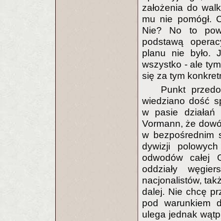
założenia do walk
mu nie pomógł. C
Nie? No to powi
podstawą operac
planu nie było. 
wszystko - ale ty
się za tym konkret
Punkt przedo
wiedziano dość s
w pasie działań 
Vormann, że dowó
w bezpośrednim s
dywizji polowych
odwodów całej G
oddziały węgier
nacjonalistów, tak
dalej. Nie chcę p
pod warunkiem d
ulega jednak wątp