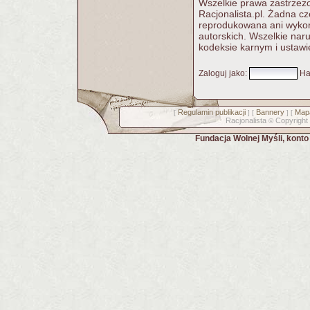
Wszelkie prawa zastrzeżo
Racjonalista.pl. Żadna c
reprodukowana ani wykorz
autorskich. Wszelkie nar
kodeksie karnym i ustawi
Zaloguj jako
:
Ha
Regulamin publikacji
Bannery
Mapa
[
] [
] [
Racjonalista
Copyright
©
Fundacja Wolnej Myśli, kont