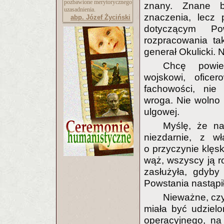
pozbawione merytorycznego
znany. Znane b
uzasadnienia.
znaczenia, lec
abp. Józef Życiński
dotyczącym Po
rozpracowania ta
generał Okulicki. 
Chcę powied
wojskowi, ofice
fachowości, nie 
wroga. Nie wolno 
ulgowej.
Myślę, że na
niezdarnie, z w
o przyczynie klęsk
wąż, wszyscy ją ro
zasłużyła, gdyby
Powstania nastąpi
Nieważne, czy 
miała być udziel
operacyjnego, na