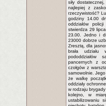
siły dostateczne
najlepiej z zask
rzeczywistość? Lu
godziny 14.00 dn
oddziałów policj
stwierdza 29 lipc
23.00. Jedno i d
23000 dobrze uzbr
Zresztą, dla jasn
brała udziału 
pododdziałów sap
pancernych z o
czołgów z warszta
samowolnie. Jego 
że walkę początk
oddziały ochronne
w rodzaju brygady
kolejno, w miar
ustabilizowaniu 
piechoty, batalion