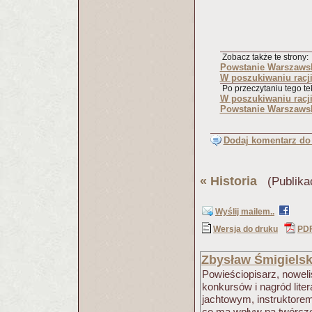
Zobacz także te strony:
Powstanie Warszaws
W poszukiwaniu racj
Po przeczytaniu tego tek
W poszukiwaniu racj
Powstanie Warszaws
Dodaj komentarz do 
«
Historia
(Publika
Wyślij mailem..
Wersja do druku
PD
Zbysław Śmigielsk
Powieściopisarz, nowelis
konkursów i nagród lite
jachtowym, instruktorem
co ma wpływ na twórcz