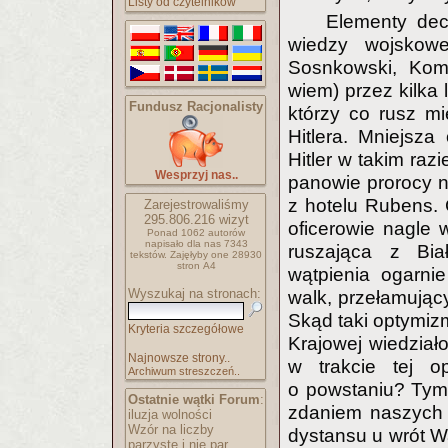
Listy od czytelników
Elementy dec
wiedzy wojskowe
Sosnkowski, Komo
wiem) przez kilka 
Fundusz Racjonalisty
którzy co rusz mi
Hitlera. Mniejsz
Hitler w takim raz
Wesprzyj nas..
panowie prorocy n
z hotelu Rubens. 
Zarejestrowaliśmy
295.806.216
wizyt
oficerowie nagle
Ponad 1062 autorów
napisało
dla nas 7343
ruszająca z Bia
tekstów.
Zajęłyby one 28930
stron A4
wątpienia ogarni
Wyszukaj na stronach:
walk, przełamując
Skąd taki optymiz
Kryteria szczegółowe
Krajowej wiedział
Najnowsze strony..
w trakcie tej o
Archiwum streszczeń..
o powstaniu? Tym
Ostatnie wątki Forum
:
zdaniem naszych 
iluzja wolności
Wzór na liczby
dystansu u wrót Wa
parzyste i nie par..