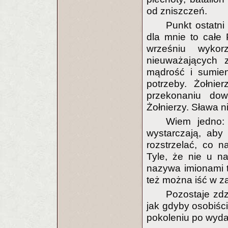
od zniszczeń.
Punkt ostatn
dla mnie to całe 
wrześniu wykor
nieuważających z
mądrość i sumien
potrzeby. Żołnie
przekonaniu dow
Żołnierzy. Sława 
Wiem jedno: 
wystarczają, aby
rozstrzelać, co 
Tyle, że nie u na
nazywa imionami ty
też można iść w za
Pozostaje zdz
jak gdyby osobiści
pokoleniu po wyda