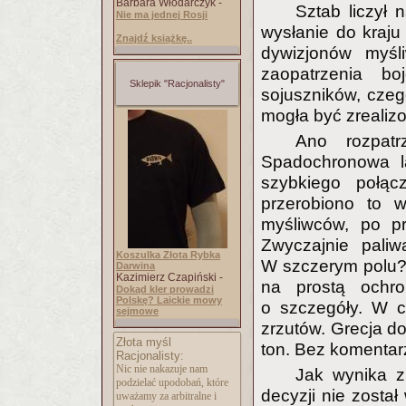
Barbara Włodarczyk -
Sztab liczył 
Nie ma jednej Rosji
wysłanie do kraju
Znajdź książkę..
dywizjonów myśl
zaopatrzenia bo
Sklepik "Racjonalisty"
sojuszników, czego
mogła być zrealiz
Ano rozpat
Spadochronowa lą
szybkiego połą
przerobiono to w
myśliwców, po pr
Zwyczajnie pali
Koszulka Złota Rybka
W szczerym polu? 
Darwina
Kazimierz Czapiński -
na prostą ochro
Dokąd kler prowadzi
Polskę? Laickie mowy
o szczegóły. W c
sejmowe
zrzutów. Grecja do
Złota myśl
ton. Bez komentar
Racjonalisty:
Nic nie nakazuje nam
Jak wynika 
podzielać upodobań, które
decyzji nie zosta
uważamy za arbitralne i