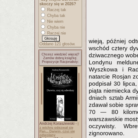
skoczy się w 2026?
Raczej tak
Chyba tak
Nie wiem
Chyba nie
Raczej nie
wieją, później od
Oddano 121 głosów.
wschód cztery dyw
dziwacznego wobe
Chcesz wiedzieć więcej?
Zamów dobrą książkę.
Londynu meldun
Propozycje Racjonalisty:
Wyszkowa i Rad
natarcie Rosjan z
podpisał 30 lipc
piąta niemiecka dy
dniach sztab Armi
zdawał sobie spra
70 — 80 kilome
warszawskie mosty 
Andrzej Koraszewski -
I
oczywisty. Wb
z wichru odezwał się
Pan... Darwin, czuj się
zignorowano.
odwołany