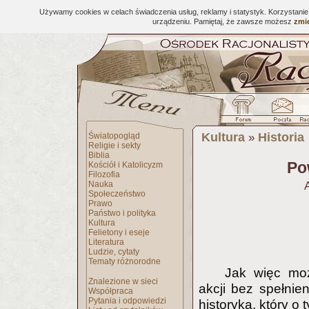
Używamy cookies w celach świadczenia usług, reklamy i statystyk. Korzystani
urządzeniu. Pamiętaj, że zawsze możesz
zmie
Kultura
Historia
Światopogląd
»
Religie i sekty
Biblia
Po
Kościół i Katolicyzm
Filozofia
Nauka
Społeczeństwo
Prawo
Państwo i polityka
Kultura
Felietony i eseje
Literatura
Ludzie, cytaty
Tematy różnorodne
Jak więc mo
Znalezione w sieci
akcji bez spełni
Współpraca
Pytania i odpowiedzi
historyka, który o