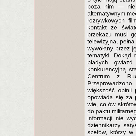
poza nim — nie
alternatywnym med
rozrywkowych fil
kontakt ze świa
przekazu musi go
telewizyjna, pełna 
wywołany przez j
tematyki. Dokąd m
bladych gwiazd 
konkurencyjną st
Centrum z Ru
Przeprowadzono
większość opinii 
opowiada się za 
wie, co ów skróto
do paktu militarn
informacji nie w
dziennikarzy sat
szefów, którzy w