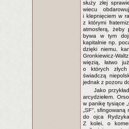
służy złej spraw
wiecu obdarowu
i klepnięciem w r
z którymi fratern
atmosferą, żeby 
bywa w tym dojm
kapitalnie np. poc
dzięki niemu, ka
Gronkiewicz-Walt
więzią, łatwo j
o których złych
świadczą niepols
jednak z pozoru do
Jako przykład
arcydziełem. Ors
w panikę tysiące 
„SF", sfingowaną
do ojca Rydzyka,
Z kolei, o kome