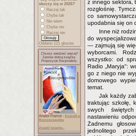
z innego sektora,
skoczy się w 2026?
rozgłośnię. Tymcz
Raczej tak
co samowystarczal
Chyba tak
Nie wiem
upodabnia się on 
Chyba nie
Inne niż rodz
Raczej nie
do wyspecjalizowa
Oddano 121 głosów.
— zajmują się wię
wyborcami. Rod
Chcesz wiedzieć więcej?
Zamów dobrą książkę.
wszystko: od spr
Propozycje Racjonalisty:
Radio „Maryja": 
go z niego nie wy
domowego wypiek
temat.
Jak każdy zab
traktując szkołę,
swych świętych
nastawieniu odpo
Anatol France -
Kościół a
Rzeczpospolita
Żadnemu głosowi
Znajdź książkę..
jednolitego prz