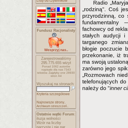
Listy od czytelników
Radio „Maryj
„rodziną". Coś je
przyrodzinną, co 
fundamentalny —
fachowcy od rekla
Fundusz Racjonalisty
stałych audycji 
targanego zmian
błogie poczucie 
Wesprzyj nas..
przekonanie, iż t
Zarejestrowaliśmy
ma swoją ustaloną 
295.775.655
wizyt
Ponad 1062 autorów
zarówno jego spik
napisało
dla nas 7343
tekstów.
Zajęłyby one 28930
„Rozmowach niedo
stron A4
telefonujących do
Wyszukaj na stronach:
należy do "
inner ci
Kryteria szczegółowe
Najnowsze strony..
Archiwum streszczeń..
Ostatnie wątki Forum
:
iluzja wolności
Wzór na liczby
parzyste i nie par..