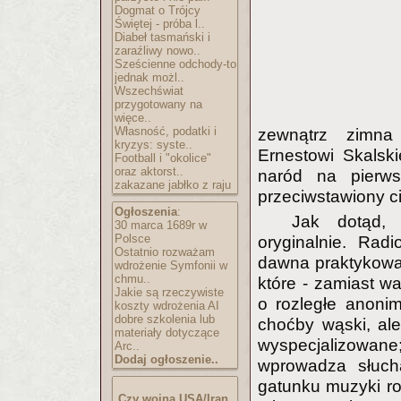
Dogmat o Trójcy
Świętej - próba l..
Diabeł tasmański i
zaraźliwy nowo..
Sześcienne odchody-to
jednak możl..
Wszechświat
przygotowany na
więce..
Własność, podatki i
zewnątrz zimna 
kryzys: syste..
Ernestowi Skalsk
Football i "okolice"
oraz aktorst..
naród na pierws
zakazane jabłko z raju
przeciwstawiony ci
Ogłoszenia
:
Jak dotąd, 
30 marca 1689r w
Polsce
oryginalnie. Radi
Ostatnio rozważam
dawna praktykowa
wdrożenie Symfonii w
chmu..
które - zamiast w
Jakie są rzeczywiste
o rozległe anoni
koszty wdrożenia AI
dobre szkolenia lub
choćby wąski, al
materiały dotyczące
wyspecjalizowan
Arc..
Dodaj ogłoszenie..
wprowadza słucha
gatunku muzyki roz
Czy wojna USA/Iran