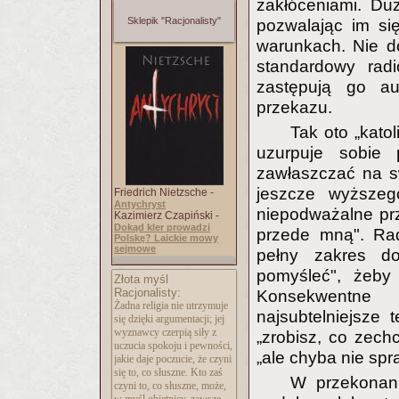
zakłóceniami. Du
Sklepik "Racjonalisty"
pozwalając im si
warunkach. Nie do
standardowy radi
zastępują go au
przekazu.
Tak oto „kato
uzurpuje sobie
zawłaszczać na s
jeszcze wyższeg
Friedrich Nietzsche -
Antychryst
niepodważalne pr
Kazimierz Czapiński -
Dokąd kler prowadzi
przede mną". Rad
Polskę? Laickie mowy
sejmowe
pełny zakres d
pomyśleć", żeby
Złota myśl
Racjonalisty:
Konsekwentne 
Żadna religia nie utrzymuje
najsubtelniejsze
się dzięki argumentacji; jej
wyznawcy czerpią siły z
„zrobisz, co zec
uczucia spokoju i pewności,
„ale chyba nie spr
jakie daje poczucie, że czyni
się to, co słuszne. Kto zaś
W przekonani
czyni to, co słuszne, może,