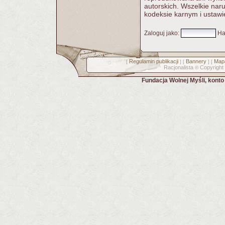
autorskich. Wszelkie nar
kodeksie karnym i ustawi
Zaloguj jako
:
Ha
Regulamin publikacji
Bannery
Mapa
[
] [
] [
Racjonalista
Copyright
©
Fundacja Wolnej Myśli, kont