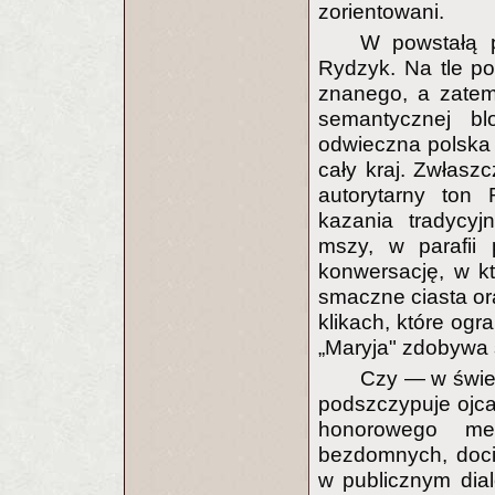
zorientowani.
W powstałą p
Rydzyk. Na tle p
znanego, a zatem
semantycznej b
odwieczna polska p
cały kraj. Zwłaszc
autorytarny ton 
kazania tradycyj
mszy, w parafii 
konwersację, w k
smaczne ciasta or
klikach, które ogr
„Maryja" zdobywa s
Czy — w świet
podszczypuje ojc
honorowego me
bezdomnych, docie
w publicznym dial