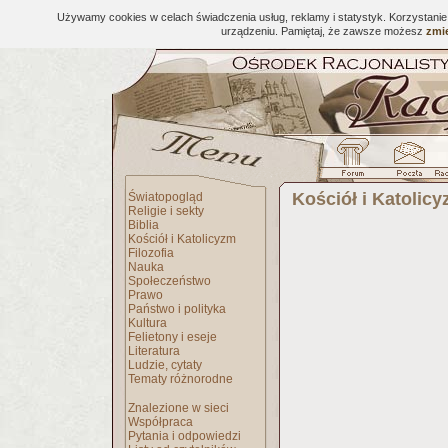
Używamy cookies w celach świadczenia usług, reklamy i statystyk. Korzystani
urządzeniu. Pamiętaj, że zawsze możesz
zmie
Kościół i Katolic
Światopogląd
Religie i sekty
Biblia
Kościół i Katolicyzm
Filozofia
Nauka
Społeczeństwo
Prawo
Państwo i polityka
Kultura
Felietony i eseje
Literatura
Ludzie, cytaty
Tematy różnorodne
Znalezione w sieci
Współpraca
Pytania i odpowiedzi