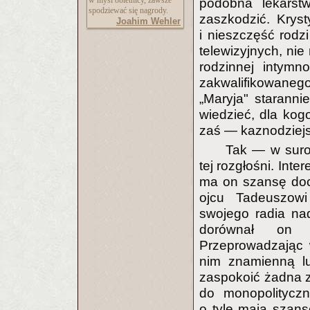
w myśl obietnicy, zawsze
podobna lekarstw
spodziewać się nagrody.
zaszkodzić. Krys
Joahim Wehler
i nieszczęść rodz
telewizyjnych, nie
rodzinnej intymn
zakwalifikowane
„Maryja" staranni
wiedzieć, dla kog
zaś — kaznodziejs
Tak — w suro
tej rozgłośni. Int
ma on szansę doci
ojcu Tadeuszow
swojego radia nad
dorównał on n
Przeprowadzając 
nim znamienną l
zaspokoić żadna z
do monopolitycz
o tyle mają szans