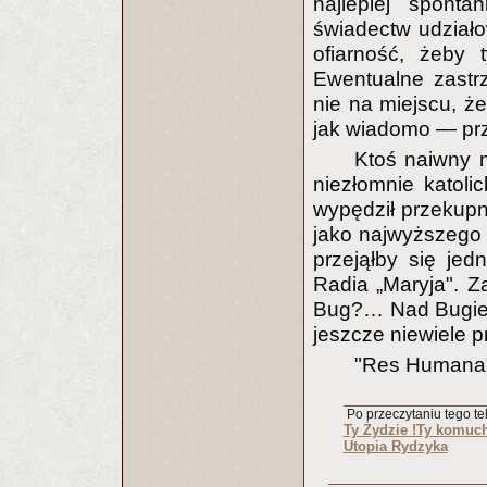
najlepiej spont
świadectw udziało
ofiarność, żeby 
Ewentualne zastr
nie na miejscu, ż
jak wiadomo — pr
Ktoś naiwny m
niezłomnie katoli
wypędził przekupni
jako najwyższego
przejąłby się je
Radia „Maryja". Z
Bug?… Nad Bugie
jeszcze niewiele 
"Res Humana"
Po przeczytaniu tego tek
Ty Żydzie !Ty komuch
Utopia Rydzyka