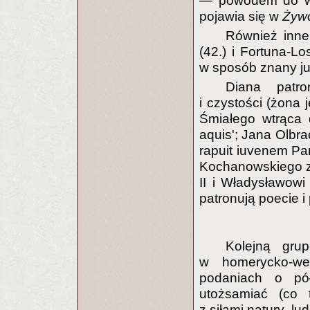
— powodem do wst
pojawia się w
Żywo
Również inne 
(42.) i Fortuna-Lo
w sposób znany już 
Diana patro
i czystości (żona 
Śmiałego wtrąca d
aquis'; Jana Olbra
rapuit iuvenem Pa
Kochanowskiego zw
II i Władysławowi
patronują poecie i 
Kolejną gru
w homerycko-wer
podaniach o pó
utożsamiać (co t
z siłami natury, l