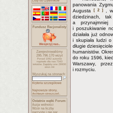
Listy od czytelników
panowania Zygmu
[ 2 ]
Augusta
, w
dziedzinach, t
a przynajmniej
Fundusz Racjonalisty
i poszukiwanie 
działała już odno
i skupiała ludzi 
Wesprzyj nas..
długie dziesięciol
humanistów. Okres 
Zarejestrowaliśmy
295.796.170
wizyt
do roku 1596, kie
Ponad 1062 autorów
napisało
dla nas 7343
Warszawy, przez
tekstów.
Zajęłyby one 28930
stron A4
i rozmyciu.
Wyszukaj na stronach:
Kryteria szczegółowe
Najnowsze strony..
Archiwum streszczeń..
Ostatnie wątki Forum
:
iluzja wolności
Wzór na liczby
parzyste i nie par..