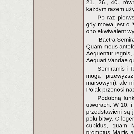
21., 26., 40., ró
każdym razem użyt
Po raz pierws
gdy mowa jest o 'W
ono ekwiwalent wyr
'Bactra Semir
Quam meus antefer
Aequentur regnis, 
Aequari Vandae qu
Semiramis i T
mogą przewyższ
marsowym), ale nie
Polak przenosi nad
Podobną funkc
utworach. W 10. i 
przedstawieni są j
polu bitwy. O lege
cupidus, quam M
promptus Martis ad