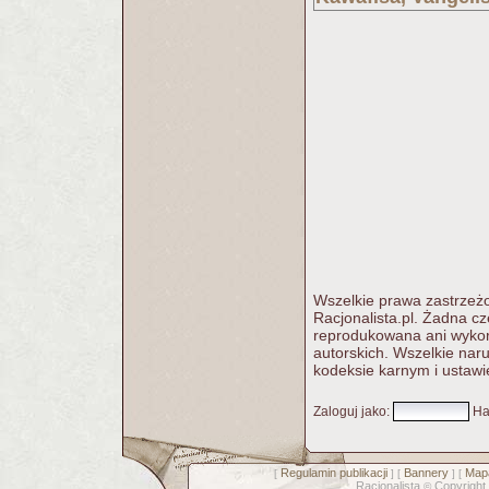
Wszelkie prawa zastrzeżo
Racjonalista.pl. Żadna c
reprodukowana ani wykorz
autorskich. Wszelkie nar
kodeksie karnym i ustawi
Zaloguj jako
:
Ha
Regulamin publikacji
Bannery
Mapa
[
] [
] [
Racjonalista
Copyright
©