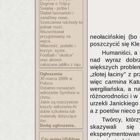
Dogmat o Trójcy
Świętej - próba l..
Diabeł tasmański i
zaraźliwy nowo..
Sześcienne odchody-to
jednak możl..
Wszechświat
neołacińskiej (bo
przygotowany na
więce..
poszczycić się Kl
Własność, podatki i
kryzys: syste..
Humaniści, a w
Football i "okolice"
nad wyraz dobrz
oraz aktorst..
zakazane jabłko z raju
większych problem
„złotej łaciny" z p
Ogłoszenia
:
30 marca 1689r w
więc
carmina
Katu
Polsce
Ostatnio rozważam
wergiliańska, a n
wdrożenie Symfonii w
różnorodności i w
chmu..
Jakie są rzeczywiste
urzekli Janickieg
koszty wdrożenia AI
a z poetów nieco 
dobre szkolenia lub
materiały dotyczące
Twórcy, któr
Arc..
Dodaj ogłoszenie..
skazywali s
eksperymentowan
Czy wojna USA/Iran