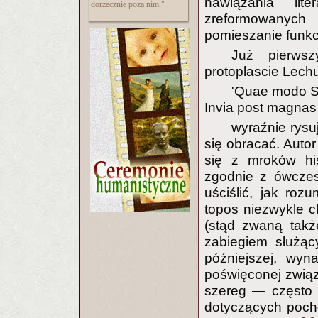
nawiązania lit
dorzecznie poza nim."
zreformowanych 
pomieszanie funkc
Już pierws
protoplascie Lechu 
'Quae modo Sa
Invia post magnas
wyraźnie rysu
się obracać. Autor
się z mroków his
zgodnie z ówczes
uściślić, jak rozu
topos niezwykle c
(stąd zwaną takż
zabiegiem służący
późniejszej, wyn
poświęconej związk
szereg — często a
dotyczących poch