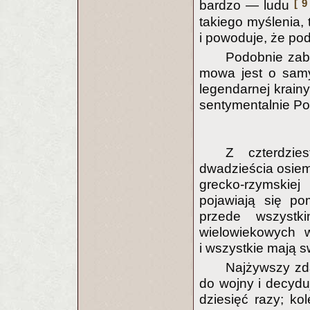
[ 9
bardzo — ludu
takiego myślenia, 
i powoduje, że pod
Podobnie zab
mowa jest o sam
legendarnej krain
sentymentalnie Po
Z czterdzie
dwadzieścia osiem
grecko-rzymskiej
pojawiają się pom
przede wszystk
wielowiekowych w
i wszystkie mają 
Najżywszy zda
do wojny i decyduj
dziesięć razy; kol