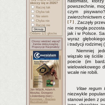
natomiast, któr
skoczy się w 2026?
powszechnie, mogl
Raczej tak
czym pisywan
Chyba tak
Nie wiem
zwierzchnictwem ce
Chyba nie
[ 7 ]
. Zaczęły przew
Raczej nie
nie mogła pozosta
jak i w Polsce. S
Oddano 121 głosów.
wyraz głębokiego
Chcesz wiedzieć więcej?
i tradycji rodzime
Zamów dobrą książkę.
Propozycje Racjonalisty:
Niemniej jed
wiązało się ściśle
poecie (im bard
wielowiekowego do
wcale nie robili.
Vitae regum 
Jan Wójcik, Adam A.
Myszka, Grzegorz
niezwykle popular
Lindenberg (red.) -
stanowi jeden z po
Euroislam – Bractwo
Muzułmańskie
jego charakter j