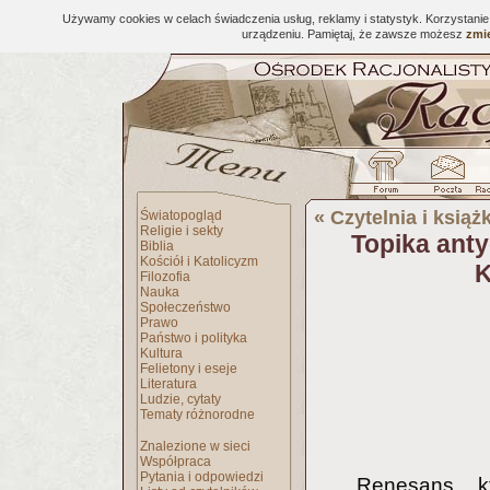
Używamy cookies w celach świadczenia usług, reklamy i statystyk. Korzystani
urządzeniu. Pamiętaj, że zawsze możesz
zmie
«
Czytelnia i książk
Światopogląd
Religie i sekty
Topika ant
Biblia
Kościół i Katolicyzm
K
Filozofia
Nauka
Społeczeństwo
Prawo
Państwo i polityka
Kultura
Felietony i eseje
Literatura
Ludzie, cytaty
Tematy różnorodne
Znalezione w sieci
Współpraca
Pytania i odpowiedzi
Renesans, k