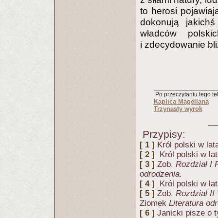
to herosi pojawia
dokonują jakichś
władców polski
i zdecydowanie bli
Po przeczytaniu tego tek
Kaplica Magellana
Trzynasty wyrok
Przypisy:
[ 1 ]
Król polski w la
[ 2 ]
Król polski w la
[ 3 ]
Zob.
Rozdział I
odrodzenia.
[ 4 ]
Król polski w la
[ 5 ]
Zob.
Rozdział II
Ziomek
Literatura od
[ 6 ]
Janicki pisze o 