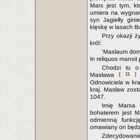
Mars jest tym, k
umiera na wygnan
syn Jagiełły gin
klęskę w lasach B
Przy okazji ż
król:
'Maslaum domui
In reliquos mansit 
Chodzi tu o
[ 11 ]
Masława
,
Odnowiciela w kra
kraj. Masław zost
1047.
Imię Marsa 
bohaterem jest M
odmienną funkcj
omawiany on będz
Zdecydowanie 