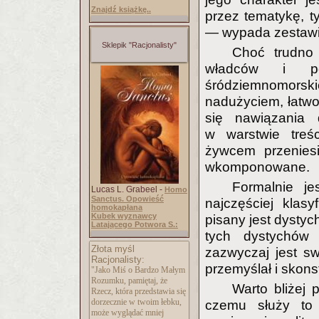
Znajdź książkę..
przez tematykę, t
— wypada zestawien
Sklepik "Racjonalisty"
Choć trudno
władców i pos
śródziemnomors
nadużyciem, łatwo
się nawiązania 
w warstwie treśc
żywcem przeniesio
wkomponowane.
Formalnie je
Lucas L. Grabeel -
Homo
Sanctus. Opowieść
najczęściej klas
homokapłana
Kubek wyznawcy
pisany jest dystyc
Latającego Potwora S.:
tych dystychów
Złota myśl
zazwyczaj jest s
Racjonalisty:
przemyślał i skons
"Jako Miś o Bardzo Małym
Rozumku, pamiętaj, że
Warto bliżej 
Rzecz, która przedstawia się
dorzecznie w twoim łebku,
czemu służy to 
może wyglądać mniej