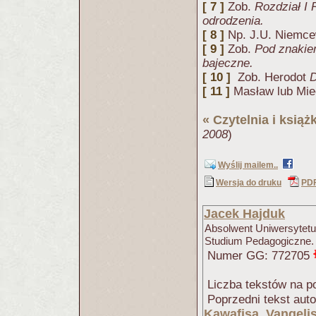
[ 7 ]
Zob.
Rozdział I
odrodzenia.
[ 8 ]
Np. J.U. Niemc
[ 9 ]
Zob.
Pod znaki
bajeczne.
[ 10 ]
Zob. Herodot
D
[ 11 ]
Masław lub Mie
«
Czytelnia i książk
2008
)
Wyślij mailem..
Wersja do druku
PD
Jacek Hajduk
Absolwent Uniwersytetu 
Studium Pedagogiczne.
Numer GG: 772705
Liczba tekstów na po
Poprzedni tekst aut
Kawafisa, Vangeli