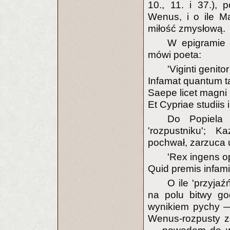
10., 11. i 37.),
Wenus, i o ile M
miłość zmysłową.
W epigramie 
mówi poeta:
'Viginti genit
Infamat quantum ta
Saepe licet magni 
Et Cypriae studiis
Do Popiela 
'rozpustniku'; K
pochwał, zarzuca u
'Rex ingens op
Quid premis infami
O ile 'przyja
na polu bitwy go
wynikiem pychy — 
Wenus-rozpusty z