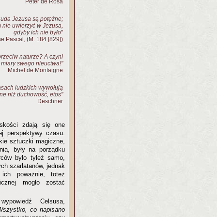
Peter de Rosa
uda Jezusa są potężne;
 nie uwierzyć w Jezusa,
gdyby ich nie było
"
se Pascal, (M. 184 [829])
przeciw naturze? A czyni
e miary swego nieuctwa!"
Michel de Montaigne
asach ludzkich wywołują
ne niż duchowość, etos"
Deschner
skości zdają się one
zej perspektywy czasu.
kie sztuczki magiczne,
nia, były na porządku
ców było tyleż samo,
ych szarlatanów, jednak
 ich poważnie, toteż
cznej mogło zostać
wypowiedź Celsusa,
Wszystko, co napisano