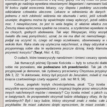
ogarnęła go nadzieja wywołana nieustannymi błaganiami i namowami ludzi
W końcu żądał orzeczenia lekarzy, czy ślepota i podobny uszczer
oddziałanie człowieka uleczone. Lekarze w odniesieniu do danych 
jednemu z nich zdolność widzenia nie obumarła i wróci, jeśli szkod
usunięte; drugiemu można by wywichnięte stawy wyleczyć, jeżeli oddzia
moc. I niewykluczone, że jest to wola bogów, iż właśnie władca zos
Zresztą sława wyleczenia spadnie na cesarza, a szyderstwo wywołane ni
na chorych, godnych ubolewania. Tak więc Wespazjan, który wszędz
światło dla swej pomyślności, uznał, że nie ma dlań nic niemożliwego 
podjął się uczynić to, czego od niego oczekiwano, obserwowany w n
wokoło tłum. Ręka stała się użyteczna natychmiast, a ślepy odzyskał 
przypominają sobie oba te wydarzenia jeszcze dzisiaj, kiedy kłamst
przynieść korzyści"
(
Tacyt
,
Hist.
4, 81).
O cudach, które towarzyszyły narodzinom i śmierci cesarzy opowi
Jak tłumaczyli później Ojcowie Kościoła — były to sztuczki diabł
sobie nie pozwalano,
nie podważano ich prawdziwości
. Tak jak ch
przypisywali je demonon, tak żydowscy przeciwnicy Chrystusa przypisy
(Mk 3, 22:
"A doktorowie, którzy byli przyszli do Jeruzalem, mówili iż 
księcia czartowskiego czarty wygania"
, zob. też Mt 9, 34).
Celsus, pogański krytyk chrześcijaństwa, pisał:
"Czy trzeba 
wszystkie wyrocznie wypowiedziane z inspiracji bogów przez wieszczków
innych natchnionych mężów i niewiasty? Czy trzeba mówić o jakich c
w świątyniach, ile przepowiedni otrzymali ludzie składający ofiary, ile 
wróżebnych? Byli i tacy ludzie, którzy otrzymali znaki z nieba: całe 
przykładów. Ile miast założono dzięki wyroczniom, ile miast zostało