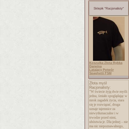
Sklepik "Racjonalisty"
Koszulka Złota Rybka
Darwina
Latający Potwór
Spaghetti FSM
Złota myśl
Racjonalisty:
"W świecie żyją dwie myśli:
jedna, śmiało spoglądając w
mrok zagadek życia, stara
się je rozwiązać, druga
uznaje tajemnice za
niewytłumaczalne i w
trwodze przed nimi,
ubóstwia je. Dla jednej – nie
ma nic niepoznawalnego,