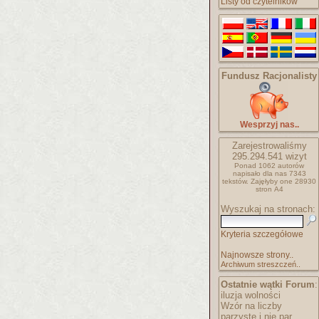
Listy od czytelników
Fundusz Racjonalisty
Wesprzyj nas..
Zarejestrowaliśmy
295.294.541
wizyt
Ponad 1062 autorów
napisało
dla nas 7343
tekstów.
Zajęłyby one 28930
stron A4
Wyszukaj na stronach:
Kryteria szczegółowe
Najnowsze strony..
Archiwum streszczeń..
Ostatnie wątki Forum
:
iluzja wolności
Wzór na liczby
parzyste i nie par..