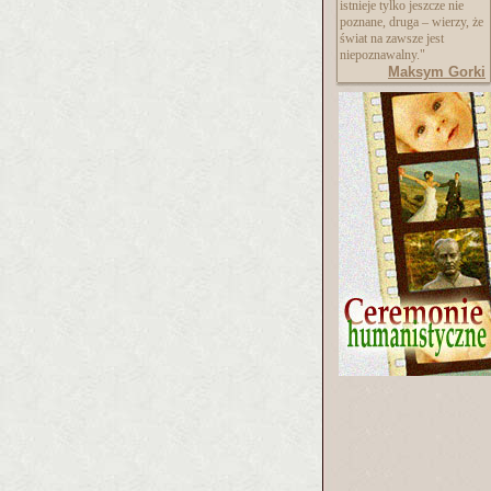
istnieje tylko jeszcze nie
poznane, druga – wierzy, że
świat na zawsze jest
niepoznawalny."
Maksym Gorki