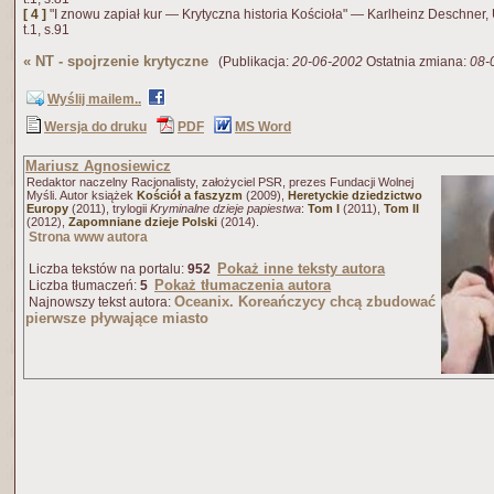
[ 4 ]
"I znowu zapiał kur — Krytyczna historia Kościoła" — Karlheinz Deschner,
t.1, s.91
«
NT - spojrzenie krytyczne
(Publikacja:
20-06-2002
Ostatnia zmiana:
08-
Wyślij mailem..
Wersja do druku
PDF
MS Word
Mariusz Agnosiewicz
Redaktor naczelny Racjonalisty, założyciel PSR, prezes Fundacji Wolnej
Myśli. Autor książek
Kościół a faszyzm
(2009),
Heretyckie dziedzictwo
Europy
(2011), trylogii
Kryminalne dzieje papiestwa
:
Tom I
(2011),
Tom II
(2012),
Zapomniane dzieje Polski
(2014).
Strona www autora
Pokaż inne teksty autora
Liczba tekstów na portalu:
952
Pokaż tłumaczenia autora
Liczba tłumaczeń:
5
Oceanix. Koreańczycy chcą zbudować
Najnowszy tekst autora:
pierwsze pływające miasto