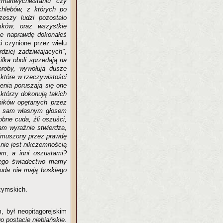
zmartwychwstaniu czy
chlebów, z których po
rzeszy ludzi pozostało
mków, oraz wszystkie
że naprawdę dokonałeś
i czynione przez wielu
dziej zadziwiających"
,
ilka oboli sprzedają na
roby, wywołują dusze
 które w rzeczywistości
zenia poruszają się one
którzy dokonują takich
ników opętanych przez
On sam własnym głosem
obne cuda, źli oszuści,
am wyraźnie stwierdza,
. Zmuszony przez prawdę
nie jest nikczemnością
m, a inni oszustami?
jego świadectwo mamy
uda nie mają boskiego
zymskich.
, był neopitagorejskim
o postacie niebiańskie.