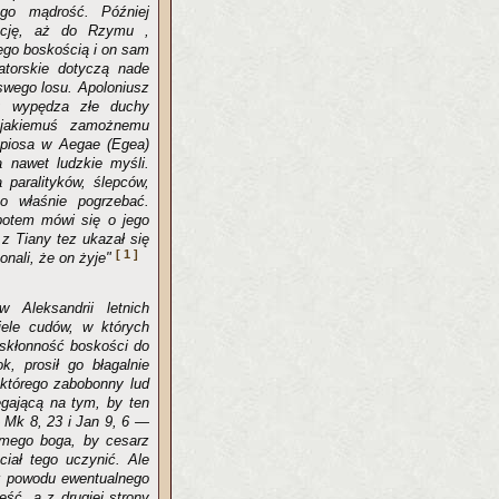
go mądrość. Później
recję, aż do Rzymu ,
ego boskością i on sam
atorskie dotyczą nade
swego losu. Apoloniusz
y wypędza złe duchy
jakiemuś zamożnemu
epiosa w Aegae (Egea)
a nawet ludzkie myśli.
 paralityków, ślepców,
 właśnie pogrzebać.
potem mówi się o jego
 z Tiany tez ukazał się
[ 1 ]
nali, że on żyje"
 Aleksandrii letnich
iele cudów, w których
u skłonność boskości do
, prosił go błagalnie
 którego zabobonny lud
egającą na tym, by ten
 Mk 8, 23 i Jan 9, 6 —
samego boga, by cesarz
ciał tego uczynić. Ale
 z powodu ewentualnego
eść, a z drugiej strony