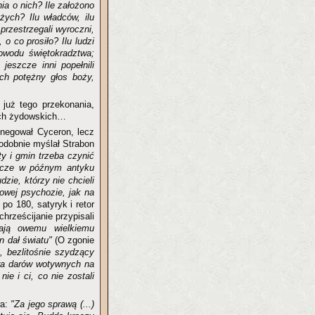
ia o nich? Ile założono
żych? Ilu władców, ilu
przestrzegali wyroczni,
o co prosiło? Ilu ludzi
powodu świętokradztwa;
jeszcze inni popełnili
ich potężny głos boży,
 już tego przekonania,
mach żydowskich…
 negował Cyceron, lecz
odobnie myślał Strabon
ty i gmin trzeba czynić
zcze w późnym antyku
zie, którzy nie chcieli
rowej psychozie, jak na
po 180, satyryk i retor
hrześcijanie przypisali
dają owemu wielkiemu
n dał światu"
(O zgonie
, bezlitośnie szydzący
ora darów wotywnych na
ie i ci, co nie zostali
wa:
"Za jego sprawą (...)