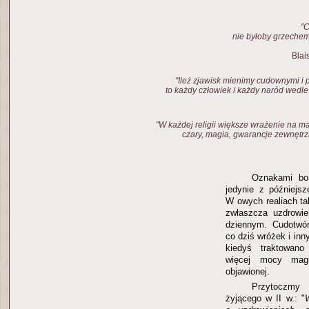
"C
nie byłoby grzechem
Blai
"Ileż zjawisk mienimy cudownymi i 
to każdy człowiek i każdy naród wedl
"W każdej religii większe wrażenie na m
czary, magia, gwarancje zewnętrz
Oznakami bo
jedynie z późniejs
W owych realiach ta
zwłaszcza uzdrowie
dziennym. Cudotwór
co dziś wróżek i inn
kiedyś traktowano
więcej mocy magi
objawionej.
Przytoczmy 
żyjącego w II w.: "