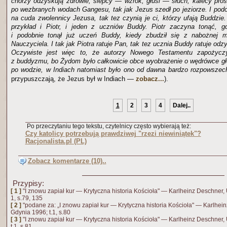
chorzy odzyskują zdrowie, ślepcy — wzrok, głusi — słuch, kalecy pros
po wezbranych wodach Gangesu, tak jak Jezus szedł po jeziorze. I podo
na cuda zwolennicy Jezusa, tak tez czynią je ci, którzy ufają Buddzie
przykład i Piotr, i jeden z uczniów Buddy. Piotr zaczyna tonąć, gd
i podobnie tonął już uczeń Buddy, kiedy zbudził się z nabożnej m
Nauczyciela. I tak jak Piotra ratuje Pan, tak tez ucznia Buddy ratuje odz
Oczywiste jest więc to, że autorzy Nowego Testamentu zapożyczy
z buddyzmu, bo Żydom było całkowicie obce wyobrażenie o wędrówce gł
po wodzie, w Indiach natomiast było ono od dawna bardzo rozpowszec
przypuszczają, że Jezus był w Indiach —
zobacz...
).
1
2
3
4
Dalej..
Po przeczytaniu tego tekstu, czytelnicy często wybierają też:
Czy katolicy potrzebują prawdziwej "rzezi niewiniątek"?
Racjonalista.pl (PL)
Zobacz komentarze (10)..
Przypisy:
[ 1 ]
"I znowu zapiał kur — Krytyczna historia Kościoła" — Karlheinz Deschner, 
1, s.79, 135
[ 2 ]
"podane za: „I znowu zapiał kur — Krytyczna historia Kościoła" — Karlhei
Gdynia 1996; t.1, s.80
[ 3 ]
"I znowu zapiał kur — Krytyczna historia Kościoła" — Karlheinz Deschner,
t.1, s.81