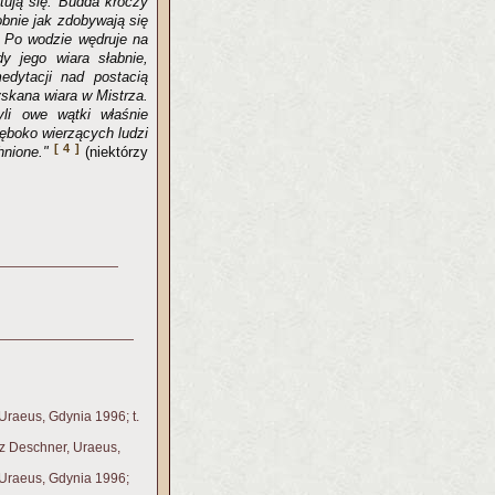
tują się. Budda kroczy
bnie jak zdobywają się
. Po wodzie wędruje na
y jego wiara słabnie,
edytacji nad postacią
yskana wiara w Mistrza.
li owe wątki właśnie
ęboko wierzących ludzi
[ 4 ]
hnione."
(niektórzy
Uraeus, Gdynia 1996; t.
nz Deschner, Uraeus,
 Uraeus, Gdynia 1996;