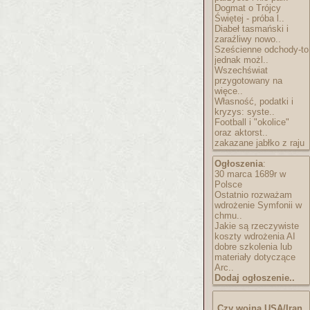
Dogmat o Trójcy
Świętej - próba l..
Diabeł tasmański i
zaraźliwy nowo..
Sześcienne odchody-to
jednak możl..
Wszechświat
przygotowany na
więce..
Własność, podatki i
kryzys: syste..
Football i "okolice"
oraz aktorst..
zakazane jabłko z raju
Ogłoszenia
:
30 marca 1689r w
Polsce
Ostatnio rozważam
wdrożenie Symfonii w
chmu..
Jakie są rzeczywiste
koszty wdrożenia AI
dobre szkolenia lub
materiały dotyczące
Arc..
Dodaj ogłoszenie..
Czy wojna USA/Iran