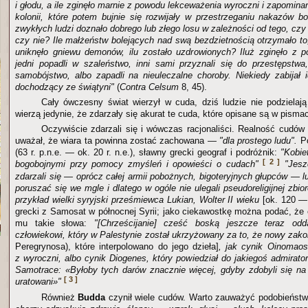
i głodu, a ile zginęło marnie z powodu lekceważenia wyroczni i zapominan
kolonii, które potem bujnie się rozwijały w przestrzeganiu nakazów bo
zwykłych ludzi doznało dobrego lub złego losu w zależności od tego, czy 
czy nie? Ile małżeństw bolejących nad swą bezdzietnością otrzymało to, 
uniknęło gniewu demonów, ilu zostało uzdrowionych? Iluż zginęło z 
jedni popadli w szaleństwo, inni sami przyznali się do przestępstwa, 
samobójstwo, albo zapadli na nieuleczalne choroby. Niekiedy zabijał 
dochodzący ze świątyni"
(
Contra Celsum
8, 45).
Cały ówczesny świat wierzył w cuda, dziś ludzie nie podzielają
wierzą jedynie, że zdarzały się akurat te cuda, które opisane są w pis
Oczywiście zdarzali się i wówczas racjonaliści. Realność cudów
uważał, że wiara ta powinna zostać zachowana —
"dla prostego ludu".
P
(63 r. p.n.e. — ok. 20 r. n.e.), sławny grecki geograf i podróżnik:
"Kobie
[ 2 ]
bogobojnymi przy pomocy zmyśleń i opowieści o cudach"
"Jes
zdarzali się — oprócz całej armii pobożnych, bigoteryjnych głupców — lud
poruszać się we mgle i dlatego w ogóle nie ulegali pseudoreligijnej zbio
przykład wielki syryjski prześmiewca Lukian, Wolter II wieku
[ok. 120 — 
grecki z Samosat w północnej Syrii; jako ciekawostkę można podać, że c
mu takie słowa:
"[Chrześcijanie] cześć boską jeszcze teraz od
człowiekowi, który w Palestynie został ukrzyżowany za to, że nowy zako
Peregrynosa), które interpolowano do jego dzieła]
, jak cynik Oinomaos
z wyroczni, albo cynik Diogenes, który powiedział do jakiegoś admirat
Samotrace: «Byłoby tych darów znacznie więcej, gdyby zdobyli się na n
[ 3 ]
uratowani»"
Również
Budda
czynił wiele cudów. Warto zauważyć podobieńst