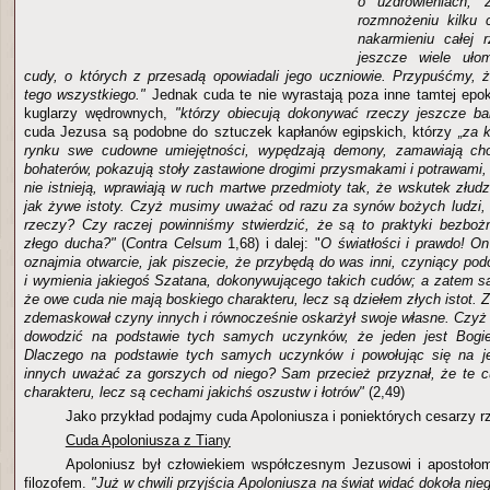
o uzdrowieniach, 
rozmnożeniu kilku 
nakarmieniu całej 
jeszcze wiele uło
cudy, o których z przesadą opowiadali jego uczniowie. Przypuśćmy, 
tego wszystkiego."
Jednak cuda te nie wyrastają poza inne tamtej epok
kuglarzy wędrownych,
"którzy obiecują dokonywać rzeczy jeszcze bar
cuda Jezusa są podobne do sztuczek kapłanów egipskich, którzy
„za k
rynku swe cudowne umiejętności, wypędzają demony, zamawiają cho
bohaterów, pokazują stoły zastawione drogimi przysmakami i potrawami,
nie istnieją, wprawiają w ruch martwe przedmioty tak, że wskutek złud
jak żywe istoty. Czyż musimy uważać od razu za synów bożych ludzi, 
rzeczy? Czy raczej powinniśmy stwierdzić, że są to praktyki bezboż
złego ducha?"
(
Contra Celsum
1,68) i dalej: "
O światłości i prawdo! 
oznajmia otwarcie, jak piszecie, że przybędą do was inni, czyniący pod
i wymienia jakiegoś Szatana, dokonywującego takich cudów; a zatem s
że owe cuda nie mają boskiego charakteru, lecz są dziełem złych istot
zdemaskował czyny innych i równocześnie oskarżył swoje własne. Czyż 
dowodzić na podstawie tych samych uczynków, że jeden jest Bogie
Dlaczego na podstawie tych samych uczynków i powołując się na 
innych uważać za gorszych od niego? Sam przecież przyznał, że te c
charakteru, lecz są cechami jakichś oszustw i łotrów"
(2,49)
Jako przykład podajmy cuda Apoloniusza i poniektórych cesarzy r
Cuda Apoloniusza z Tiany
Apoloniusz był człowiekiem współczesnym Jezusowi i apostołom
filozofem.
"Już w chwili przyjścia Apoloniusza na świat widać dokoła nieg