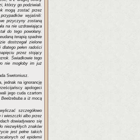
, którzy go podziwiali.
bek mogą zostać przez
przypadków wyjaśnili:
liwe przyczyny zostaną
ła na nie uzdrawiająca
tał do tego powołany.
eudaną terapią spadnie
ie dostrzegał zielone
i dlatego pełen radości
apięciu przez stojący
wzrok. Świadkowie tego
wo nie mogłoby im już
ada Swetoniusz.
a, jednak na ignorancję
rześcijańscy apologeci
wali jego cuda czartom
ma Beelzebuba a iż mocą
wyliczać szczegółowo
 i wieszczki albo przez
udach dowiadywano się
było niezwykłych znaków
życie jest pełne takich
 ocalonych od epidemii