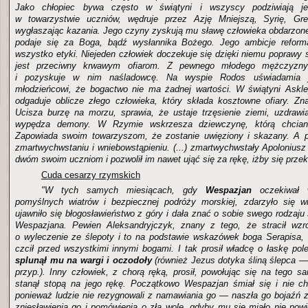
Jako chłopiec bywa często w świątyni i wszyscy podziwiają je
w towarzystwie uczniów, wędruje przez Azję Mniejszą, Syrię, G
wygłaszając kazania. Jego czyny zyskują mu sławę człowieka obdarzon
podaje się za Boga, bądź wysłannika Bożego. Jego ambicje reform
wszystko etyki. Niejeden człowiek doczekuje się dzięki niemu poprawy 
jest przeciwny krwawym ofiarom. Z pewnego młodego mężczyzn
i pozyskuje w nim naśladowcę. Na wyspie Rodos uświadamia 
młodzieńcowi, że bogactwo nie ma żadnej wartości. W świątyni Askl
odgaduje oblicze złego człowieka, który składa kosztowne ofiary. Zn
Ucisza burzę na morzu, sprawia, że ustaje trzęsienie ziemi, uzdrawia
wypędza demony. W Rzymie wskrzesza dziewczynę, którą chciano
Zapowiada swoim towarzyszom, że zostanie uwięziony i skazany. A 
zmartwychwstaniu i wniebowstąpieniu. (...) zmartwychwstały Apoloniusz
dwóm swoim uczniom i pozwolił im nawet ująć się za rękę, iżby się przeko
Cuda cesarzy rzymskich
"W tych samych miesiącach, gdy
Wespazjan
oczekiwał w
pomyślnych wiatrów i bezpiecznej podróży morskiej, zdarzyło się w
ujawniło się błogosławieństwo z góry i dała znać o sobie swego rodzaj
Wespazjana. Pewien Aleksandryjczyk, znany z tego, że stracił wzrok
o wyleczenie ze ślepoty i to na podstawie wskazówek boga Serapisa,
czcił przed wszystkimi innymi bogami. I tak prosił władcę o łaskę pol
splunął mu na wargi i oczodoły
(również Jezus dotyka śliną ślepca —
przyp.). Inny człowiek, z chorą ręką, prosił, powołując się na tego 
stanął stopą na jego rękę. Początkowo Wespazjan śmiał się i nie ch
ponieważ ludzie nie rezygnowali z namawiania go — naszła go bojaźń
zniesławienia go i pomówienia o złą wolę, gdyby mu się miało nie powi