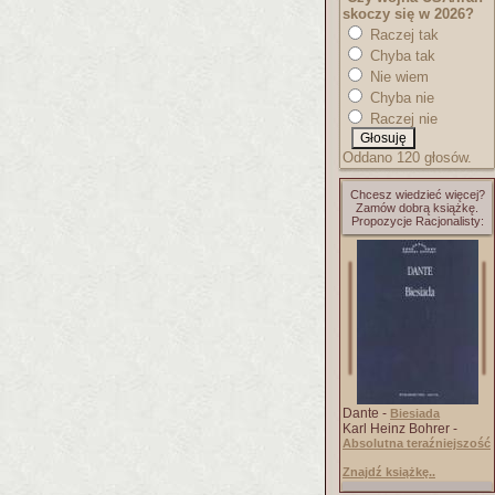
skoczy się w 2026?
Raczej tak
Chyba tak
Nie wiem
Chyba nie
Raczej nie
Oddano 120 głosów.
Chcesz wiedzieć więcej?
Zamów dobrą książkę.
Propozycje Racjonalisty:
Dante -
Biesiada
Karl Heinz Bohrer -
Absolutna teraźniejszość
Znajdź książkę..