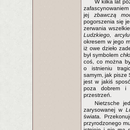
W kilka lat p
zafascynowaniem s
jej
zbawczą mo
pogorszenia się 
zerwania wszelkie
Ludzkiego, arcyl
okresem w jego myś
iż owe dzieło zad
był symbolem
chł
coś, co można by
o istnieniu trag
samym, jak pisze 
jest w jakiś spo
poza dobrem i 
przestrzeń.
Nietzsche je
zarysowanej w
L
świata. Przekonu
przyrodzonego mu
istnieje i nie ma