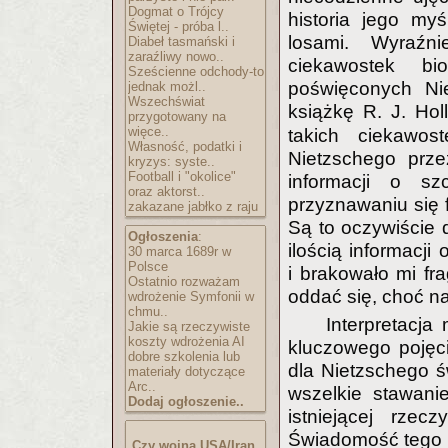
Dogmat o Trójcy
historia jego myś
Świętej - próba l..
losami. Wyraźn
Diabeł tasmański i
zaraźliwy nowo..
ciekawostek bi
Sześcienne odchody-to
poświęconych Ni
jednak możl..
Wszechświat
książkę R. J. Hol
przygotowany na
więce..
takich ciekawo
Własność, podatki i
Nietzschego prz
kryzys: syste..
Football i "okolice"
informacji o sz
oraz aktorst..
przyznawaniu się 
zakazane jabłko z raju
Są to oczywiście d
Ogłoszenia
:
ilością informacji
30 marca 1689r w
Polsce
i brakowało mi f
Ostatnio rozważam
oddać się, choć na
wdrożenie Symfonii w
chmu..
Interpretacja
Jakie są rzeczywiste
koszty wdrożenia AI
kluczowego pojęc
dobre szkolenia lub
dla Nietzschego ś
materiały dotyczące
Arc..
wszelkie stawani
Dodaj ogłoszenie..
istniejącej rzec
Świadomość tego je
Czy wojna USA/Iran