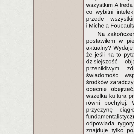
wszystkim Alfreda
co wybitni intele
przede wszystk
i Michela Foucault
Na zakończen
postawiłem w pie
aktualny? Wydaje m
że jeśli na to py
dzisiejszość o
przenikliwym z
świadomości ws
środków zaradczyc
obecnie obejrzeć
wszelka kultura p
równi pochyłej
przyczynę ciąg
fundamentalistycz
odpowiada rygory
znajduje tylko po