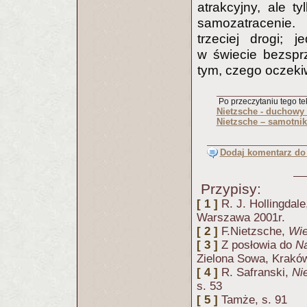
atrakcyjny, ale t
samozatracenie.
trzeciej drogi; 
w świecie bezsprz
tym, czego oczeki
Po przeczytaniu tego tek
Nietzsche - duchowy
Nietzsche – samotnik
Dodaj komentarz do 
Przypisy:
[ 1 ]
R. J. Hollingdal
Warszawa 2001r.
[ 2 ]
F.Nietzsche,
Wie
[ 3 ]
Z posłowia do
Na
Zielona Sowa, Krakó
[ 4 ]
R. Safranski,
Ni
s. 53
[ 5 ]
Tamże, s. 91