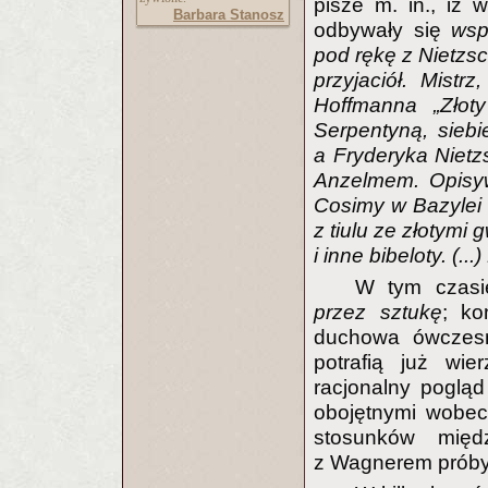
pisze m. in., iż
Barbara Stanosz
odbywały się
wsp
pod rękę z Nietzs
przyjaciół. Mistrz,
Hoffmanna „Złot
Serpentyną, sieb
a Fryderyka Niet
Anzelmem. Opisyw
Cosimy w Bazylei 
z tiulu ze złotymi
i inne bibeloty. (.
W tym czasi
przez sztukę
; ko
duchowa ówczesne
potrafią już wi
racjonalny pogląd
obojętnymi wobec
stosunków międ
z Wagnerem prób