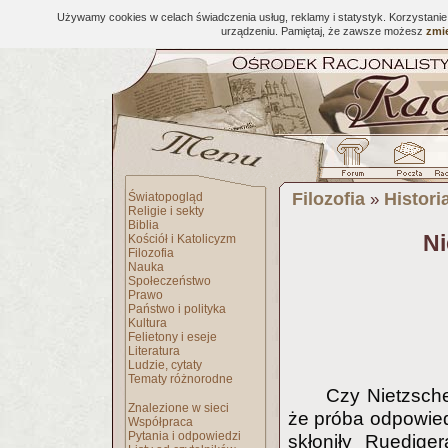
Używamy cookies w celach świadczenia usług, reklamy i statystyk. Korzystani
urządzeniu. Pamiętaj, że zawsze możesz
zmie
Filozofia
Historia
Światopogląd
»
Religie i sekty
Biblia
Ni
Kościół i Katolicyzm
Filozofia
Nauka
Społeczeństwo
Prawo
Państwo i polityka
Kultura
Felietony i eseje
Literatura
Ludzie, cytaty
Tematy różnorodne
Czy Nietzsche
Znalezione w sieci
że próba odpowied
Współpraca
Pytania i odpowiedzi
skłoniły Ruedige