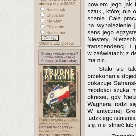
bowiem jego jak 
skoczy się w 2026?
Raczej tak
sztuki, której nie
Chyba tak
scenie. Cała pra
Nie wiem
na wynalezienie j
Chyba nie
sens jego egzyst
Raczej nie
Niestety, Nietzs
Oddano 121 głosów.
transcendencji i
w zaświatach; z d
Chcesz wiedzieć więcej?
Zamów dobrą książkę.
ma nic.
Propozycje Racjonalisty:
Stało się ta
przekonania dojedz
pokazuje Safranski
młodości szuka m
okresie, gdy Nie
Wagnera, rodzi się
W antycznej Grec
ludzkiego istnienia
Trudne pytania w dialogu
polsko-żydowskim
się, nie istnieć lu
Barbara Włodarczyk -
Nie ma jednej Rosji
Andrzej Koraszewski -
I