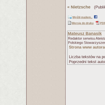
«
Nietzsche
(Publi
Wyślij mailem..
Wersja do druku
PD
Mateusz Banasik
Redaktor serwisu Ateista
Polskiego Stowarzyszen
Strona www autora
Liczba tekstów na po
Poprzedni tekst aut