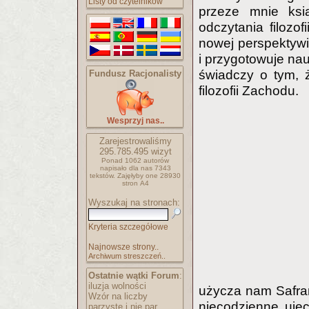
Listy od czytelników
przeze mnie ksi
odczytania filozof
nowej perspektywie
i przygotowuje na
świadczy o tym, 
Fundusz Racjonalisty
filozofii Zachodu.
Wesprzyj nas..
Zarejestrowaliśmy
295.785.495
wizyt
Ponad 1062 autorów
napisało
dla nas 7343
tekstów.
Zajęłyby one 28930
stron A4
Wyszukaj na stronach:
Kryteria szczegółowe
Najnowsze strony..
Archiwum streszczeń..
Ostatnie wątki Forum
:
iluzja wolności
użycza nam Safrans
Wzór na liczby
niecodzienne ujęc
parzyste i nie par..