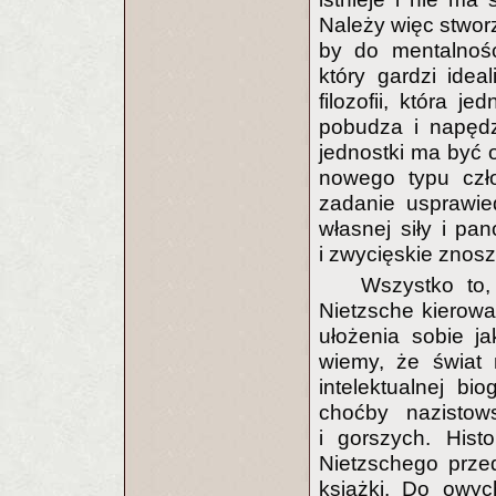
Należy więc stworz
by do mentalnośc
który gardzi ide
filozofii, która 
pobudza i napęd
jednostki ma być
nowego typu czł
zadanie usprawied
własnej siły i pa
i zwycięskie znosz
Wszystko to,
Nietzsche kierowa
ułożenia sobie j
wiemy, że świat n
intelektualnej bio
choćby nazistows
i gorszych. Histor
Nietzschego przed
książki. Do owyc