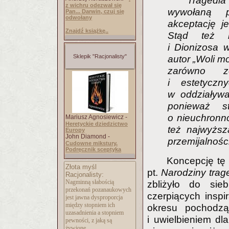
Tragedia 
z wichru odezwał się
wywołaną p
Pan... Darwin, czuj się
odwołany
akceptację j
Znajdź książkę..
Stąd też ni
i Dionizosa w
Sklepik "Racjonalisty"
autor „Woli m
zarówno z
i estetyczn
w oddziaływa
ponieważ s
o nieuchronno
Mariusz Agnosiewicz -
Heretyckie dziedzictwo
też najwyższ
Europy
John Diamond -
przemijalnośc
Cudowne mikstury.
Podręcznik sceptyka
Koncepcję tę 
Złota myśl
pt.
Narodziny trage
Racjonalisty:
Nagminną słabością
zbliżyło do sie
przekonań pozanaukowych
czerpiących inspir
jest jawna dysproporcja
między stopniem ich
okresu pochodzą
uzasadnienia a stopniem
i uwielbieniem dl
pewności, z jaką są
żywione.