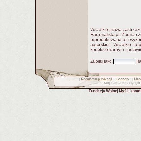
Wszelkie prawa zastrzeżo
Racjonalista.pl. Żadna c
reprodukowana ani wykorz
autorskich. Wszelkie nar
kodeksie karnym i ustawi
Zaloguj jako
:
Ha
Regulamin publikacji
Bannery
Mapa
[
] [
] [
Racjonalista
Copyright
©
Fundacja Wolnej Myśli, kont