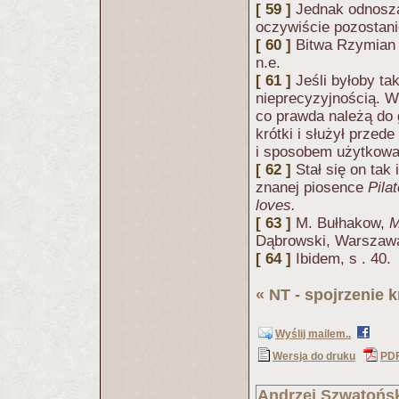
[ 59 ]
Jednak odnoszą
oczywiście pozostani
[ 60 ]
Bitwa Rzymian 
n.e.
[ 61 ]
Jeśli byłoby ta
nieprecyzyjnością. Wł
co prawda należą do 
krótki i służył przed
i sposobem użytkowan
[ 62 ]
Stał się on tak
znanej piosence
Pilat
loves.
[ 63 ]
M. Bułhakow,
M
Dąbrowski, Warszawa
[ 64 ]
Ibidem, s . 40.
«
NT - spojrzenie 
Wyślij mailem..
Wersja do druku
PD
Andrzej Szwatońs