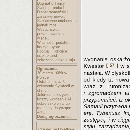
Dogmat o Trójcy
Świętej - próba l..
Diabeł tasmański i
zaraźliwy nowo..
Sześcienne odchody-to
jednak możl..
Wszechświat
przygotowany na
więce..
Własność, podatki i
kryzys: syste..
Football i "okolice"
oraz aktorst..
wygnanie oskarżo
zakazane jabłko z raju
[ 57 ]
Kwestor
w sw
Ogłoszenia
:
nastała. W błyskot
30 marca 1689r w
Polsce
od kiedy ta nowa
Ostatnio rozważam
wraz z introniz
wdrożenie Symfonii w
chmu..
i zgromadzeni tu
Jakie są rzeczywiste
przypomnieć, iż ok
koszty wdrożenia AI
dobre szkolenia lub
Samarii przypada 
materiały dotyczące
Arc..
erę. Tyberiusz I
Dodaj ogłoszenie..
zastępcę i w ciągu
stylu zarządzania
Czy wojna USA/Iran