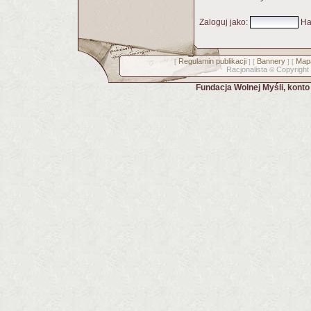
Zaloguj jako
:
Ha
Regulamin publikacji
Bannery
Mapa
[
] [
] [
Racjonalista
Copyright
©
Fundacja Wolnej Myśli, kont