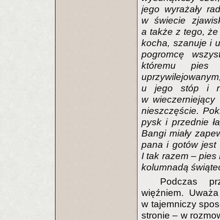
jego wyrażały ra
w świecie zjawis
a także z tego, że
kocha, szanuje i u
pogromcę wszystk
któremu pies
uprzywilejowany
u jego stóp i 
w wieczerniejący 
nieszczęście. Pokr
pysk i przednie ł
Bangi miały zape
pana i gotów jest
I tak razem – pies
kolumnadą świąte
Podczas pr
więźniem. Uważa 
w tajemniczy sposó
stronie – w rozmo