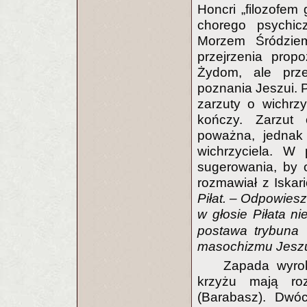
Honcri „filozofem
chorego psychicz
Morzem Śródziem
przejrzenia prop
Żydom, ale prze
poznania Jeszui. P
zarzuty o wichrz
kończy. Zarzut 
poważna, jednak 
wichrzyciela. 
sugerowania, by 
rozmawiał z Iskar
Piłat. – Odpowiesz
w głosie Piłata ni
postawa trybuna 
masochizmu Jeszui
Zapada wyro
krzyżu mają ro
(Barabasz). Dwóc