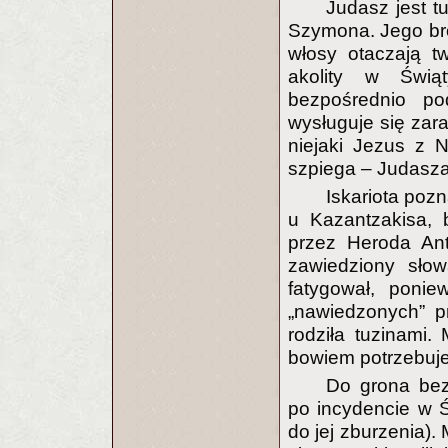
Judasz jest 
Szymona. Jego brod
włosy otaczają t
akolity w Świą
bezpośrednio pod
wysługuje się zar
niejaki Jezus z 
szpiega – Judasza
Iskariota poz
u Kazantzakisa, 
przez Heroda An
zawiedziony słow
fatygował, ponie
„nawiedzonych” p
rodziła tuzinami.
bowiem potrzebuje
Do grona bez
po incydencie w Ś
do jej zburzenia).