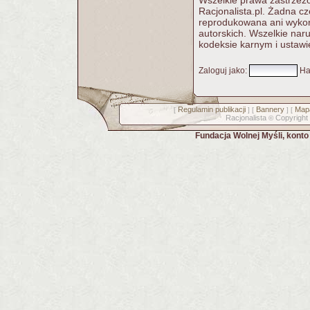
Wszelkie prawa zastrzeżo
Racjonalista.pl. Żadna c
reprodukowana ani wykorz
autorskich. Wszelkie nar
kodeksie karnym i ustawi
Zaloguj jako
:
Ha
Regulamin publikacji
Bannery
Mapa
[
] [
] [
Racjonalista
Copyright
©
Fundacja Wolnej Myśli, kont