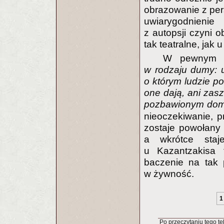
obrazowanie z per
uwiarygodnienie 
z autopsji czyni o
tak teatralne, jak 
W pewnym 
w rodzaju dumy: 
o którym ludzie po
one dają, ani zas
pozbawionym domu,
nieoczekiwanie, p
zostaje powołany 
a wkrótce staj
u Kazantzakisa 
baczenie na tak 
w żywność.
1
Po przeczytaniu tego tek