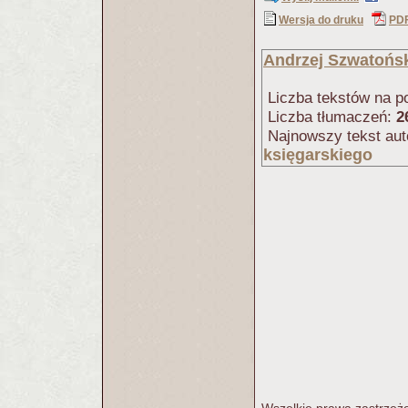
Wersja do druku
PD
Andrzej Szwatońs
Liczba tekstów na po
Liczba tłumaczeń:
2
Najnowszy tekst aut
księgarskiego