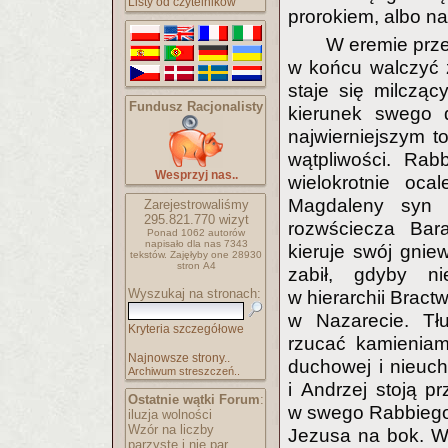
Listy od czytelników
prorokiem, albo n
W eremie prze
w końcu walczyć 
staje się milczą
Fundusz Racjonalisty
kierunek swego d
najwierniejszym 
wątpliwości. Ra
Wesprzyj nas..
wielokrotnie oca
Magdaleny syn J
Zarejestrowaliśmy
295.821.770
wizyt
rozwściecza Bar
Ponad 1062 autorów
napisało
dla nas 7343
kieruje swój gnie
tekstów.
Zajęłyby one 28930
stron A4
zabił, gdyby ni
Wyszukaj na stronach:
w hierarchii Brac
w Nazarecie. Tł
Kryteria szczegółowe
rzucać kamieniam
Najnowsze strony..
duchowej i nieuch
Archiwum streszczeń..
i Andrzej stoją pr
Ostatnie wątki Forum
:
w swego Rabbiego –
iluzja wolności
Wzór na liczby
Jezusa na bok. W
parzyste i nie par..