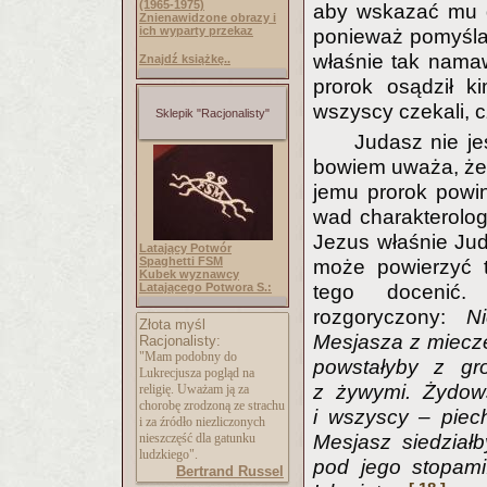
(1965-1975)
aby wskazać mu dr
Znienawidzone obrazy i
ich wyparty przekaz
ponieważ pomyślał
właśnie tak namaw
Znajdź książkę..
prorok osądził k
wszyscy czekali,
Sklepik "Racjonalisty"
Judasz nie j
bowiem uważa, że t
jemu prorok powin
wad charakterolog
Jezus właśnie Jud
Latający Potwór
Spaghetti FSM
może powierzyć t
Kubek wyznawcy
Latającego Potwora S.:
tego docenić. 
rozgoryczony:
N
Złota myśl
Mesjasza z miecz
Racjonalisty:
"Mam podobny do
powstałyby z gro
Lukrecjusza pogląd na
z żywymi. Żydows
religię. Uważam ją za
chorobę zrodzoną ze strachu
i wszyscy – piech
i za źródło niezliczonych
nieszczęść dla gatunku
Mesjasz siedział
ludzkiego".
pod jego stopami
Bertrand Russel