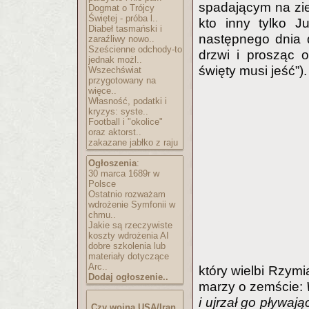
spadającym na zie
Dogmat o Trójcy
Świętej - próba l..
kto inny tylko J
Diabeł tasmański i
następnego dnia 
zaraźliwy nowo..
Sześcienne odchody-to
drzwi i prosząc o
jednak możl..
święty musi jeść”).
Wszechświat
przygotowany na
więce..
Własność, podatki i
kryzys: syste..
Football i "okolice"
oraz aktorst..
zakazane jabłko z raju
Ogłoszenia
:
30 marca 1689r w
Polsce
Ostatnio rozważam
wdrożenie Symfonii w
chmu..
Jakie są rzeczywiste
koszty wdrożenia AI
dobre szkolenia lub
materiały dotyczące
Arc..
który wielbi Rzymi
Dodaj ogłoszenie..
marzy o zemście:
i ujrzał go pływaj
Czy wojna USA/Iran