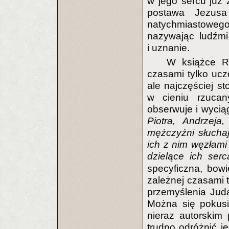
w jego sercu już
postawa Jezusa
natychmiastowego
nazywając ludźmi
i uznanie.
W książce Re
czasami tylko ucz
ale najczęściej s
w cieniu rzuca
obserwuje i wycią
Piotra, Andrzeja
mężczyźni słuchaj
ich z nim węzłami
dzielące ich ser
specyficzna, bow
zależnej czasami t
przemyślenia Juda
Można się pokusi
nieraz autorskim 
trudno odróżnić 