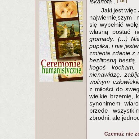
[ 18 ]
Iskariota
.
Jaki jest wię
najwierniejszym i 
się wypełnić wol
własną postać na
gromady. (…) Nie
pupilka, i nie jes
zmienia zdanie z 
bezlitosną bestią.
kogoś kocham, 
nienawidzę, zabi
wolnym człowiek
z miłości do swe
wielkie brzemię, k
synonimem wiaro
przede wszystki
zbrodni, ale jedn
Czemuż nie zo