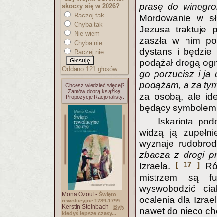
prasę do winogro
skoczy się w 2026?
Raczej tak
Mordowanie w słu
Chyba tak
Jezusa traktuje 
Nie wiem
zaszła w nim po 
Chyba nie
dystans i będzie 
Raczej nie
podążał drogą og
Oddano 121 głosów.
go porzucisz i ja
podążam, a za ty
Chcesz wiedzieć więcej?
Zamów dobrą książkę.
za osobą, ale id
Propozycje Racjonalisty:
będący symbolem 
Iskariota po
widzą ją zupełni
wyznaje rudobro
zbacza z drogi p
[ 17 ]
Izraela.
Róż
mistrzem są fu
wyswobodzić cia
Mona Ozouf -
Święto
ocalenia dla Izra
rewolucyjne 1789-1799
Kerstin Steinbach -
Były
nawet do nieco ch
kiedyś lepsze czasy...