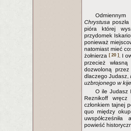
Odmiennym
Chrystusa
poszła 
pióra której wy
przydomek Iskario
ponieważ miejscowo
natomiast mieć c
[ 20 ]
żołnierza
. I 
przecież własną 
dozwoloną przez 
dlaczego Judasz,
uzbrojonego w kij
O ile Judasz 
Reznikoff wręcz 
członkiem tajnej p
quo między okupa
uwspółcześniła 
powieść historycz