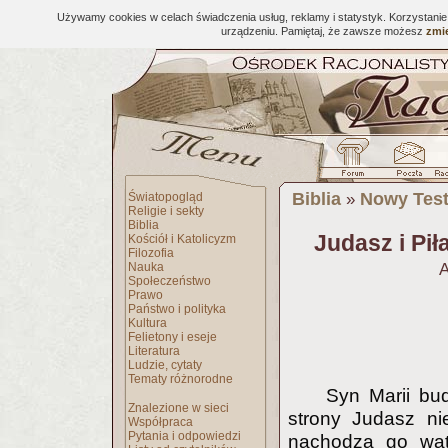
Używamy cookies w celach świadczenia usług, reklamy i statystyk. Korzystani
urządzeniu. Pamiętaj, że zawsze możesz
zmie
Biblia
Nowy Tes
Światopogląd
»
Religie i sekty
Biblia
Judasz i Piła
Kościół i Katolicyzm
Filozofia
Nauka
A
Społeczeństwo
Prawo
Państwo i polityka
Kultura
Felietony i eseje
Literatura
Ludzie, cytaty
Tematy różnorodne
Syn Marii bud
Znalezione w sieci
strony Judasz ni
Współpraca
Pytania i odpowiedzi
nachodzą go wątp