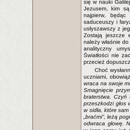
się w nauki Galile
Jezusem, kim są 
najpierw, będąc 
saduceuszy i faryz
usłyszawszy z jeg
Zostają jeszcze 
należy właśnie do
analityczny umy
Światłości nie za
przecież dopuszcz
Choć wysłann
uczniami, obowią
wraca na swoje mi
Smagnięcie przym
braterstwa. Czyń 
przeszkodzi głos
w sidła, które sam
„braćmi”, leżą pog
odwraca głowę. N