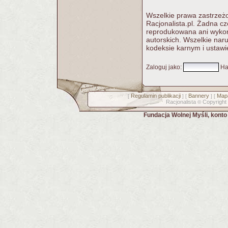
Wszelkie prawa zastrzeżo
Racjonalista.pl. Żadna c
reprodukowana ani wykorz
autorskich. Wszelkie nar
kodeksie karnym i ustawi
Zaloguj jako
:
Ha
Regulamin publikacji
Bannery
Mapa
[
] [
] [
Racjonalista
Copyright
©
Fundacja Wolnej Myśli, kont