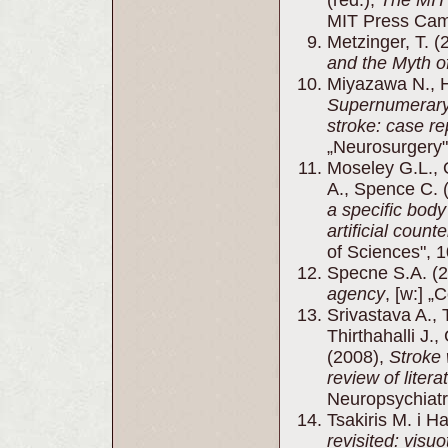
MIT Press Cam
Metzinger, T. (
and the Myth of
Miyazawa N., H
Supernumerary 
stroke: case re
„Neurosurgery"
Moseley G.L., 
A., Spence C. 
a specific body
artificial count
of Sciences", 1
Specne S.A. (
agency
, [w:] „
Srivastava A., 
Thirthahalli J
(2008),
Stroke 
review of liter
Neuropsychiatri
Tsakiris M. i H
revisited: visuo