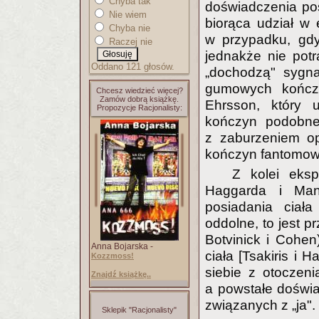
Chyba tak
doświadczenia po
Nie wiem
biorąca udział w 
Chyba nie
w przypadku, gd
Raczej nie
jednakże nie potr
Oddano 121 głosów.
„dochodzą" sygna
gumowych kończy
Chcesz wiedzieć więcej?
Zamów dobrą książkę.
Ehrsson, który 
Propozycje Racjonalisty:
kończyn podobne 
z zaburzeniem op
kończyn fantomow
Z kolei eks
Haggarda i Mano
posiadania ciał
oddolne, to jest 
Botvinick i Cohen
Anna Bojarska -
ciała [Tsakiris i 
Kozzmoss!
siebie z otoczeni
Znajdź książkę..
a powstałe doświ
związanych z „ja".
Sklepik "Racjonalisty"