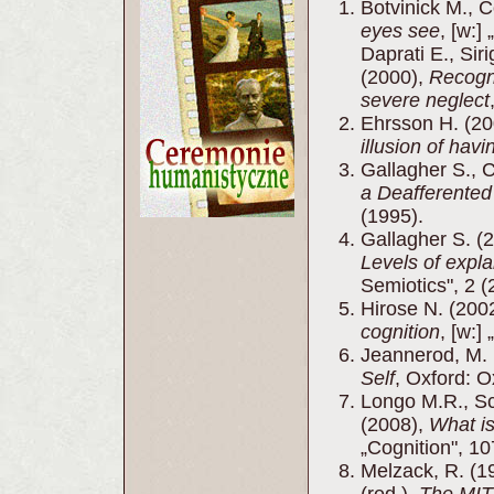
Botvinick M., 
eyes see
, [w:]
Daprati E., Sir
(2000),
Recogni
severe neglect
Ehrsson H. (2
illusion of havi
Gallagher S., C
a Deafferented
(1995).
Gallagher S. (
Levels of expla
Semiotics", 2 (
Hirose N. (200
cognition
, [w:]
Jeannerod, M.
Self
, Oxford: O
Longo M.R., Sc
(2008),
What i
„Cognition", 10
Melzack, R. (1
(red.),
The MIT 