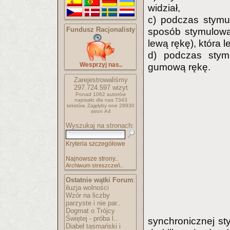
widział,
c) podczas stymu
Fundusz Racjonalisty
sposób stymulow
lewą rękę), która 
d) podczas stym
Wesprzyj nas..
gumową rękę.
Zarejestrowaliśmy
297.724.597
wizyt
Ponad 1062 autorów
napisało
dla nas 7343
tekstów.
Zajęłyby one 28930
stron A4
Wyszukaj na stronach:
Kryteria szczegółowe
Najnowsze strony..
Archiwum streszczeń..
Ostatnie wątki Forum
:
iluzja wolności
Wzór na liczby
parzyste i nie par..
Dogmat o Trójcy
Świętej - próba l..
synchronicznej st
Diabeł tasmański i