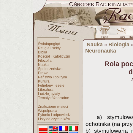
Nauka
Biologia
Światopogląd
»
Religie i sekty
Neuronauka
Biblia
Kościół i Katolicyzm
Filozofia
Rola poc
Nauka
Społeczeństwo
d
Prawo
Państwo i polityka
Kultura
Felietony i eseje
Literatura
Ludzie, cytaty
Tematy różnorodne
Znalezione w sieci
Współpraca
Pytania i odpowiedzi
a) stymulo
Listy od czytelników
ochotnika (na przy
b) stymulowana r