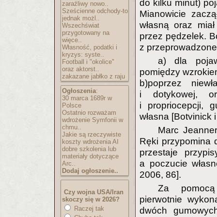
do kilku minut) p
zaraźliwy nowo..
Sześcienne odchody-to
Mianowicie zacz
jednak możl..
własną oraz miał
Wszechświat
przygotowany na
przez pędzelek. B
więce..
z przeprowadzone
Własność, podatki i
kryzys: syste..
a) dla pojaw
Football i "okolice"
oraz aktorst..
pomiędzy wzrokiem
zakazane jabłko z raju
b)poprzez niewł
Ogłoszenia
:
i dotykowej, o
30 marca 1689r w
i propriocepcji,
Polsce
Ostatnio rozważam
własna [Botvinick 
wdrożenie Symfonii w
chmu..
Marc Jeanner
Jakie są rzeczywiste
Ręki przypomina 
koszty wdrożenia AI
dobre szkolenia lub
przestaje przypi
materiały dotyczące
a poczucie własn
Arc..
Dodaj ogłoszenie..
2006, 86].
Za pomocą 
Czy wojna USA/Iran
pierwotnie wykona
skoczy się w 2026?
Raczej tak
dwóch gumowych 