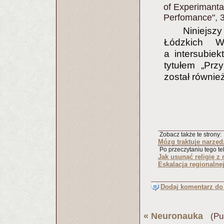
of Experimant
Perfomance", 3
Niniejsz
Łódzkich Wa
a intersubie
tytułem „Prz
został równie
Zobacz także te strony:
Mózg traktuje narzęd
Po przeczytaniu tego tek
Jak usunąć religię z
Eskalacja regionalne
Dodaj komentarz do 
«
Neuronauka
(Pub