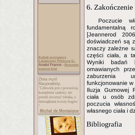
6. Zakończenie
Poczucie w
fundamentalną r
[Jeannerod 200
doświadczeń są z
znaczy zależne s
części ciała, a
Kubek wyznawcy
Wyniki badań kl
Latającego Potwora S.:
Anatol France -
Bogowie
omawianych prze
pragną krwi
zaburzenia un
Złota myśl
funkcjonowanie w 
Racjonalisty:
"Człowiek jest z pewnością
Iluzja Gumowej 
kompletnie szalony; nie
ciała u osób zd
potrafi stworzyć robaka, a
dziesiątkami tworzy bogów
poczucia własno
".
własnego ciała i 
Michel de Montaigne
Bibliografia