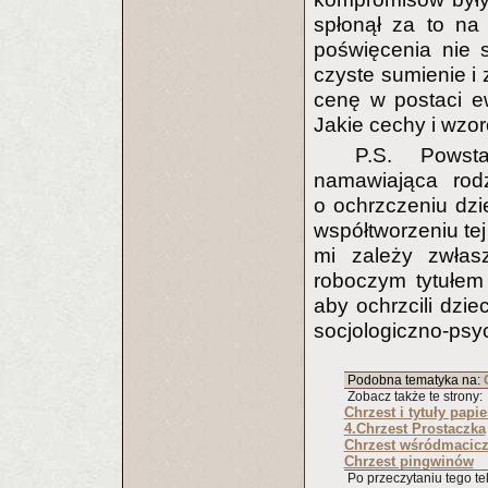
spłonął za to na 
poświęcenia nie 
czyste sumienie i
cenę w postaci e
Jakie cechy i wz
P.S. Powst
namawiająca rod
o ochrzczeniu dz
współtworzeniu te
mi zależy zwłas
roboczym tytułem
aby ochrzcili dzi
socjologiczno-psy
Podobna tematyka na:
Zobacz także te strony:
Chrzest i tytuły papie
4.Chrzest Prostaczka
Chrzest wśródmacic
Chrzest pingwinów
Po przeczytaniu tego tek