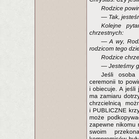
Rodzice powi
— Tak, jesteś
Kolejne pyt
chrzestnych:
— A wy, Rodz
rodzicom tego dzi
Rodzice chrze
— Jesteśmy g
Jeśli osoba 
ceremonii to powi
i obiecuje. A jeśl
ma zamiaru dotrz
chrzcielnicą mo
i PUBLICZNE krzy
może podkopywać
zapewne nikomu n
swoim przekona
kompromisów były