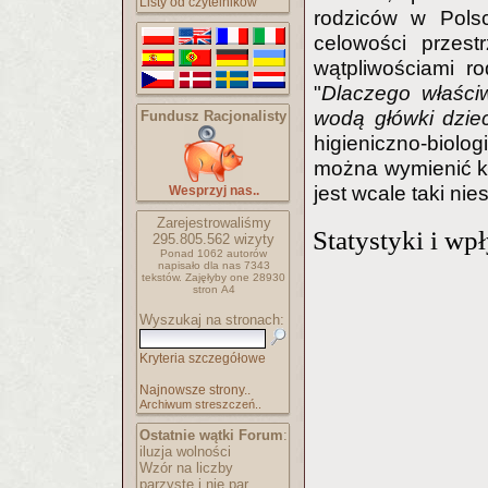
Listy od czytelników
rodziców w Polsc
celowości przestr
wątpliwościami ro
"
Dlaczego właści
wodą główki dzie
Fundusz Racjonalisty
higieniczno-biolo
można wymienić k
jest wcale taki nie
Wesprzyj nas..
Zarejestrowaliśmy
Statystyki i wp
295.805.562
wizyty
Ponad 1062 autorów
napisało
dla nas 7343
tekstów.
Zajęłyby one 28930
stron A4
Wyszukaj na stronach:
Kryteria szczegółowe
Najnowsze strony..
Archiwum streszczeń..
Ostatnie wątki Forum
:
iluzja wolności
Wzór na liczby
parzyste i nie par..