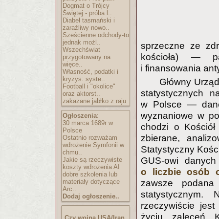
Dogmat o Trójcy
Świętej - próba l..
Diabeł tasmański i
zaraźliwy nowo..
Sześcienne odchody-to
jednak możl..
sprzeczne ze zd
Wszechświat
kościoła) — pa
przygotowany na
więce..
i finansowania anty
Własność, podatki i
kryzys: syste..
Główny Urząd 
Football i "okolice"
statystycznych n
oraz aktorst..
zakazane jabłko z raju
w Polsce — dane
wyznaniowe w pos
Ogłoszenia
:
30 marca 1689r w
chodzi o Kościół 
Polsce
zbierane, analiz
Ostatnio rozważam
wdrożenie Symfonii w
Statystyczny Kości
chmu..
GUS-owi danych o
Jakie są rzeczywiste
koszty wdrożenia AI
o liczbie osób 
dobre szkolenia lub
zawsze podana 
materiały dotyczące
Arc..
statystycznym.
Dodaj ogłoszenie..
rzeczywiście jes
życiu zaleceń K
Czy wojna USA/Iran