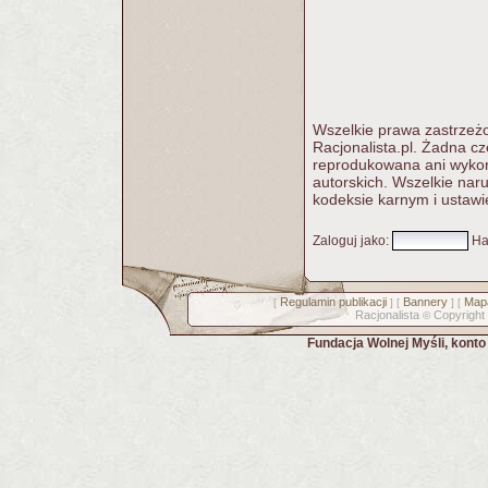
Wszelkie prawa zastrzeżo
Racjonalista.pl. Żadna c
reprodukowana ani wykorz
autorskich. Wszelkie nar
kodeksie karnym i ustawi
Zaloguj jako
:
Ha
Regulamin publikacji
Bannery
Mapa
[
] [
] [
Racjonalista
Copyright
©
Fundacja Wolnej Myśli, kont