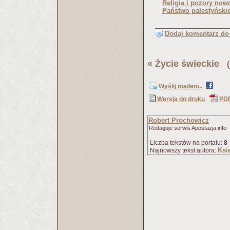
Religia i pozory now
Państwo palestyński
Dodaj komentarz do 
«
Życie świeckie
(P
Wyślij mailem..
Wersja do druku
PD
Robert Prochowicz
Redaguje serwis Apostazja.info
Liczba tekstów na portalu:
8
Ksi
Najnowszy tekst autora: