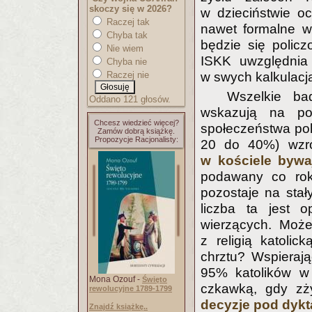
skoczy się w 2026?
w dzieciństwie o
Raczej tak
nawet formalne wy
Chyba tak
będzie się polic
Nie wiem
ISKK uwzględnia 
Chyba nie
w swych kalkulacj
Raczej nie
Wszelkie ba
Oddano 121 głosów.
wskazują na pow
Chcesz wiedzieć więcej?
społeczeństwa pols
Zamów dobrą książkę.
Propozycje Racjonalisty:
20 do 40%) wzró
w kościele bywaj
podawany co rok
pozostaje na sta
liczba ta jest
wierzących. Może
z religią katolic
chrztu? Wspieraj
95% katolików w
Mona Ozouf -
Święto
czkawką, gdy zż
rewolucyjne 1789-1799
decyzje pod dykt
Znajdź książkę..