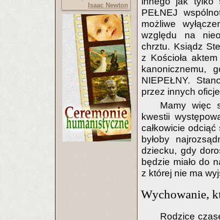
innego jak tylko
Isaac Newton
PEŁNEJ wspólnoty
możliwe wyłącze
względu na nieo
chrztu. Ksiądz St
z Kościoła aktem
kanonicznemu, g
NIEPEŁNY. Stanow
przez innych oficje
Mamy więc sy
kwestii występow
całkowicie odciąć 
byłoby najrozsąd
dziecku, gdy doro
będzie miało do na
z której nie ma wy
Wychowanie, kt
Rodzice czas