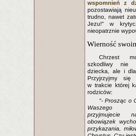
wspomnień z dz
pozostawiają nie
trudno, nawet zat
Jezu!" w kryty
nieopatrznie wypow
Wierność swoi
Chrzest m
szkodliwy nie 
dziecka, ale i dl
Przyjrzyjmy si
w trakcie której 
rodziców:
"- Prosząc o 
Waszego d
przyjmujecie 
obowiązek wycho
przykazania, miło
Chrystus. Czy jes