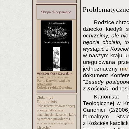
Problematyczne 
Sklepik "Racjonalisty"
Rodzice chrzc
dziecko kiedyś 
ochrzcimy, ale nie
będzie chciało, 
wystąpić z Kościoł
w naszym kraju u
uregulowana prze
jednoznaczny
nie
Andrzej Koraszewski -
I
dokument Konferen
z wichru odezwał się
"
Zasady postępow
Pan... Darwin, czuj się
odwołany
z Kościoła
" odnosi
Kubek z rybką Darwina
Kanonista 
Złota myśl
Racjonalisty:
Teologicznej w K
"Nie należy uznawać więcej
Canonici (2/2006
przyczyn dla rzeczy
naturalnych, niż takich, które
formalnym. Stwi
są zarówno prawdziwe i
z Kościoła katoli
wystarczające by wyjaśnić
ich cechy."