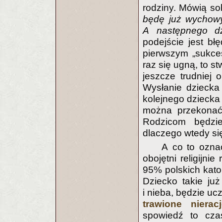
rodziny. Mówią sob
będę już wychowy
A następnego d
podejście jest bł
pierwszym „sukcesi
raz się ugną, to s
jeszcze trudniej 
Wysłanie dziecka 
kolejnego dziecka 
można przekonać,
Rodzicom będzie
dlaczego wtedy się
A co to ozna
obojętni religijni
95% polskich katol
Dziecko takie ju
i nieba, będzie uc
trawione nierac
spowiedź to c