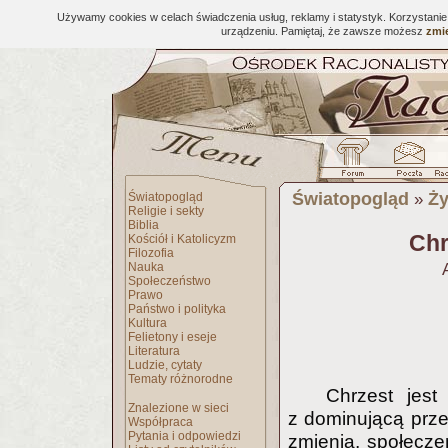
Używamy cookies w celach świadczenia usług, reklamy i statystyk. Korzystani
urządzeniu. Pamiętaj, że zawsze możesz
zmie
Światopogląd
Ży
Światopogląd
»
Religie i sekty
Biblia
Chr
Kościół i Katolicyzm
Filozofia
Nauka
Społeczeństwo
Prawo
Państwo i polityka
Kultura
Felietony i eseje
Literatura
Ludzie, cytaty
Tematy różnorodne
Chrzest jest
Znalezione w sieci
z dominującą przez
Współpraca
Pytania i odpowiedzi
zmienia, społeczeń