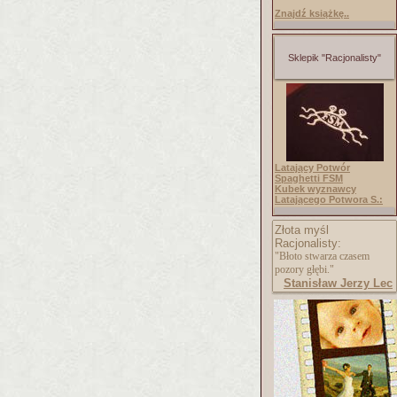
Znajdź książkę..
Sklepik "Racjonalisty"
Latający Potwór
Spaghetti FSM
Kubek wyznawcy
Latającego Potwora S.:
Złota myśl
Racjonalisty:
"Błoto stwarza czasem
pozory głębi."
Stanisław Jerzy Lec