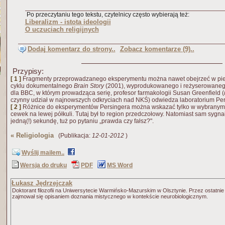
Po przeczytaniu tego tekstu, czytelnicy często wybierają też:
Liberalizm - istota ideologii
O uczuciach religijnych
Dodaj komentarz do strony..
Zobacz komentarze (9)..
Przypisy:
[ 1 ]
Fragmenty przeprowadzanego eksperymentu można nawet obejrzeć w pierw
cyklu dokumentalnego
Brain Story
(2001), wyprodukowanego i reżyserowane
dla BBC, w którym prowadząca serię, profesor farmakologii Susan Greenfield (
czynny udział w najnowszych odkryciach nad NKŚ) odwiedza laboratorium Pe
[ 2 ]
Różnice do eksperymentów Persingera można wskazać tylko w wybranym 
cewek na lewej półkuli. Tutaj był to region przedczołowy. Natomiast sam sygn
jedną(!) sekundę, tuż po pytaniu „prawda czy fałsz?".
«
Religiologia
(Publikacja:
12-01-2012
)
Wyślij mailem..
Wersja do druku
PDF
MS Word
Łukasz Jędrzejczak
Doktorant filozofii na Uniwersytecie Warmińsko-Mazurskim w Olsztynie. Przez ostatnie 
zajmował się opisaniem doznania mistycznego w kontekście neurobiologicznym.