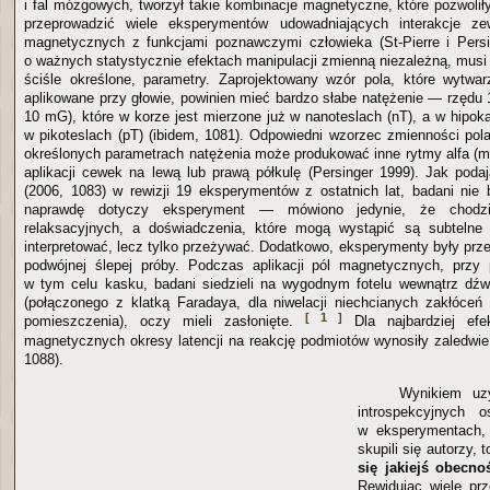
i fal mózgowych, tworzył takie kombinacje magnetyczne, które pozwolił
przeprowadzić wiele eksperymentów udowadniających interakcje ze
magnetycznych z funkcjami poznawczymi człowieka (St-Pierre i Pers
o ważnych statystycznie efektach manipulacji zmienną niezależną, musi
ściśle określone, parametry. Zaprojektowany wzór pola, które wytwa
aplikowane przy głowie, powinien mieć bardzo słabe natężenie — rzędu 1 
10 mG), które w korze jest mierzone już w nanoteslach (nT), a w hipok
w pikoteslach (pT) (ibidem, 1081). Odpowiedni wzorzec zmienności po
określonych parametrach natężenia może produkować inne rytmy alfa (m
aplikacji cewek na lewą lub prawą półkulę (Persinger 1999). Jak podaj
(2006, 1083) w rewizji 19 eksperymentów z ostatnich lat, badani nie 
naprawdę dotyczy eksperyment — mówiono jedynie, że chodzi
relaksacyjnych, a doświadczenia, które mogą wystąpić są subtelne 
interpretować, lecz tylko przeżywać. Dodatkowo, eksperymenty były pr
podwójnej ślepej próby. Podczas aplikacji pól magnetycznych, przy
w tym celu kasku, badani siedzieli na wygodnym fotelu wewnątrz dźw
(połączonego z klatką Faradaya, dla niwelacji niechcianych zakłóce
[ 1 ]
pomieszczenia), oczy mieli zasłonięte.
Dla najbardziej efe
magnetycznych okresy latencji na reakcję podmiotów wynosiły zaledwie
1088).
Wynikiem uz
introspekcyjnych o
w eksperymentach, 
skupili się autorzy, 
się jakiejś obecn
Rewidując wiele pr