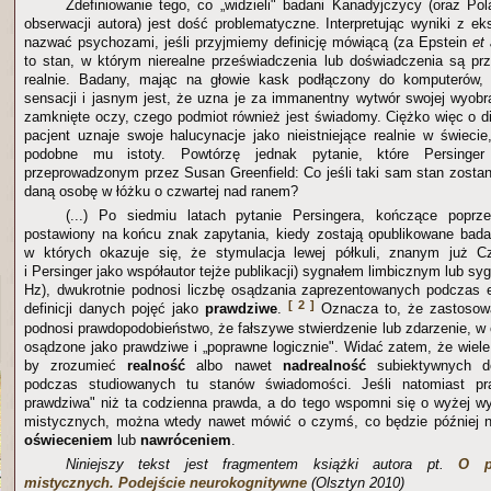
Zdefiniowanie tego, co „widzieli" badani Kanadyjczycy (oraz P
obserwacji autora) jest dość problematyczne. Interpretując wyniki z e
nazwać psychozami, jeśli przyjmiemy definicję mówiącą (za Epstein
et 
to stan, w którym nierealne przeświadczenia lub doświadczenia są pr
realnie. Badany, mając na głowie kask podłączony do komputerów,
sensacji i jasnym jest, że uzna je za immanentny wytwór swojej wyobra
zamknięte oczy, czego podmiot również jest świadomy. Ciężko więc o di
pacjent uznaje swoje halucynacje jako nieistniejące realnie w świecie
podobne mu istoty. Powtórzę jednak pytanie, które Persinge
przeprowadzonym przez Susan Greenfield: Co jeśli taki sam stan zosta
daną osobę w łóżku o czwartej nad ranem?
(...) Po siedmiu latach pytanie Persingera, kończące poprze
postawiony na końcu znak zapytania, kiedy zostają opublikowane bad
w których okazuje się, że stymulacja lewej półkuli, znanym już Czyt
i Persinger jako współautor tejże publikacji) sygnałem limbicznym lub s
Hz), dwukrotnie podnosi liczbę osądzania zaprezentowanych podczas 
[ 2 ]
definicji danych pojęć jako
prawdziwe
.
Oznacza to, że zastosow
podnosi prawdopodobieństwo, że fałszywe stwierdzenie lub zdarzenie, w ch
osądzone jako prawdziwe i „poprawne logicznie". Widać zatem, że wiele
by zrozumieć
realność
albo nawet
nadrealność
subiektywnych do
podczas studiowanych tu stanów świadomości. Jeśli natomiast pra
prawdziwa" niż ta codzienna prawda, a do tego wspomni się o wyżej w
mistycznych, można wtedy nawet mówić o czymś, co będzie później 
oświeceniem
lub
nawróceniem
.
Niniejszy tekst jest fragmentem książki autora pt.
O p
mistycznych. Podejście neurokognitywne
(Olsztyn 2010)