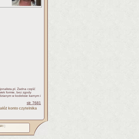
jonalista.pl. Żadna część
iek formie, bez zgody
idzianym w kodeksie karnym i
str. 7681
ałóż konto czytelnika
kt
]