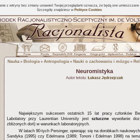
tanie z witryny bez zmiany ustawień Twojej przeglądarki oznacza, że będą one umieszcza
Szczegóły znajdziesz w
Polityce Cookies
Nauka
Biologia
Antropologia
Nauki o zachowaniu i mózgu
Rel
»
»
»
»
Neuromistyka
Autor tekstu:
Łukasz Jędrzejczak
Największym sukcesem ostatnich 15 lat pracy członków Beh
Labolatory przy Laurentian University jest
sztuczne
wywołanie dozn
zbliżonych doń) w warunkach laboratoryjnych.
W latach 90-tych Persinger, opierając się na dorobkach naukowych
Sandyka (1995) czy Edelmana (1989; Tononi i Edelman 1998) na tem