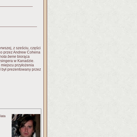
szej, z sześciu, części
go przez Andrew Cohena
nota bene
biorąca
rsingera w Kanadzie.
miejscu przyłożenia
ał był prezentowany przez
lata