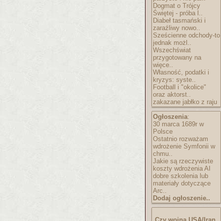
Dogmat o Trójcy
Świętej - próba l..
Diabeł tasmański i
zaraźliwy nowo..
Sześcienne odchody-to
jednak możl..
Wszechświat
przygotowany na
więce..
Własność, podatki i
kryzys: syste..
Football i "okolice"
oraz aktorst..
zakazane jabłko z raju
Ogłoszenia
:
30 marca 1689r w
Polsce
Ostatnio rozważam
wdrożenie Symfonii w
chmu..
Jakie są rzeczywiste
koszty wdrożenia AI
dobre szkolenia lub
materiały dotyczące
Arc..
Dodaj ogłoszenie..
Czy wojna USA/Iran