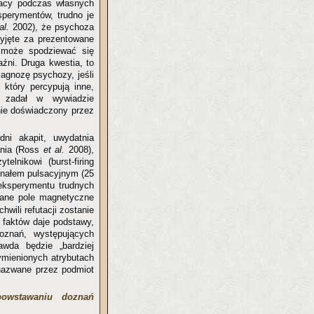
olacy podczas własnych
ksperymentów, trudno je
al.
2002), że psychoza
zyjęte za prezentowane
 może spodziewać się
źni. Druga kwestia, to
agnozę psychozy, jeśli
, który percypują inne,
r zadał w wywiadzie
nie doświadczony przez
dni akapit, uwydatnia
ania (Ross
et al.
2008),
elnikowi (burst-firing
ygnałem pulsacyjnym (25
eksperymentu trudnych
ane pole magnetyczne
wili refutacji zostanie
 faktów daje podstawy,
znań, występujących
wda będzie „bardziej
ymienionych atrybutach
nazwane przez podmiot
owstawaniu doznań