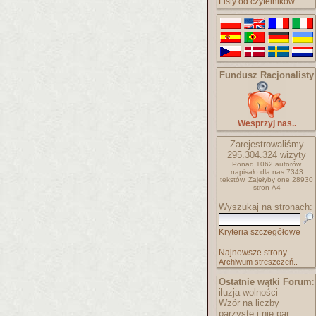
Listy od czytelników
Fundusz Racjonalisty
Wesprzyj nas..
Zarejestrowaliśmy
295.304.324
wizyty
Ponad 1062 autorów
napisało
dla nas 7343
tekstów.
Zajęłyby one 28930
stron A4
Wyszukaj na stronach:
Kryteria szczegółowe
Najnowsze strony..
Archiwum streszczeń..
Ostatnie wątki Forum
:
iluzja wolności
Wzór na liczby
parzyste i nie par..