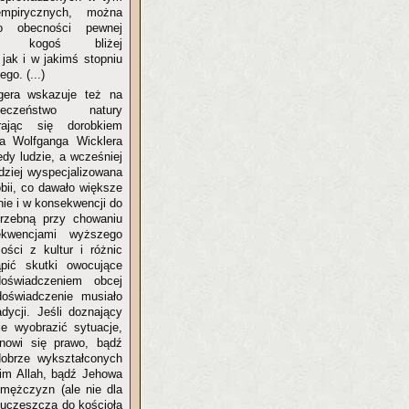
mpirycznych, można
 obecności pewnej
lub kogoś bliżej
jak i w jakimś stopniu
go. (...)
gera wskazuje też na
eczeństwo natury
rając się dorobkiem
ga Wolfganga Wicklera
edy ludzie, a wcześniej
dziej wyspecjalizowana
bii, co dawało większe
nie i w konsekwencji do
trzebną przy chowaniu
kwencjami wyższego
ości z kultur i różnic
pić skutki owocujące
oświadczeniem obcej
oświadczenie musiało
adycji. Jeśli doznający
e wyobrazić sytuacje,
anowi się prawo, bądź
obrze wykształconych
 im Allah, bądź Jehowa
 mężczyzn (ale nie dla
 uczęszcza do kościoła