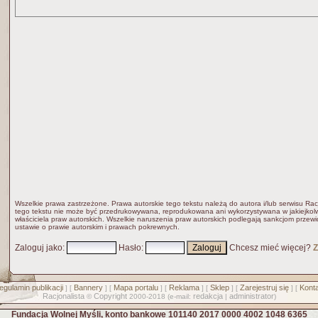
Wszelkie prawa zastrzeżone. Prawa autorskie tego tekstu należą do autora i/lub serwisu Rac
tego tekstu nie może być przedrukowywana, reprodukowana ani wykorzystywana w jakiejkolw
właściciela praw autorskich. Wszelkie naruszenia praw autorskich podlegają sankcjom przew
ustawie o prawie autorskim i prawach pokrewnych.
Zaloguj jako
:
Hasło
:
Chcesz mieć więcej?
Z
egulamin publikacji
Bannery
Mapa portalu
Reklama
Sklep
Zarejestruj się
Konta
] [
] [
] [
] [
] [
] [
Racjonalista
Copyright
redakcja
administrator
©
2000-2018 (e-mail:
|
)
Fundacja Wolnej Myśli, konto bankowe 101140 2017 0000 4002 1048 6365