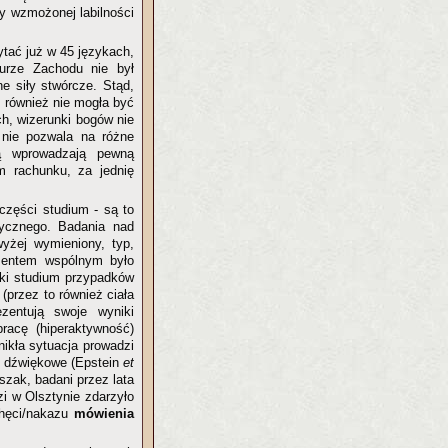
my wzmożonej labilności
tać już w 45 językach,
urze Zachodu nie był
e siły stwórcze. Stąd,
, również nie mogła być
ch, wizerunki bogów nie
o nie pozwala na różne
ią wprowadzają pewną
m rachunku, za jednię
części studium - są to
ycznego. Badania nad
wyżej wymieniony, typ,
ementem wspólnym było
ki studium przypadków
(przez to również ciała
zentują swoje wyniki
racę (hiperaktywność)
nikła sytuacja prowadzi
ż dźwiękowe (Epstein
et
zak, badani przez lata
zi w Olsztynie zdarzyło
chęci/nakazu
mówienia