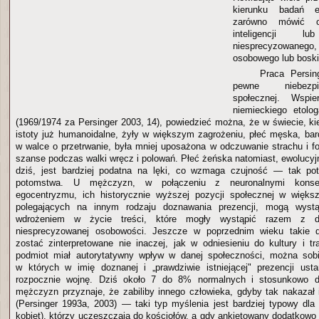
kierunku badań e
zarówno mówić o
inteligencji 
niesprecyzowanego, 
osobowego lub boskie
Praca Persin
pewne niebezpi
społecznej. Wspie
niemieckiego etolo
(1969/1974 za Persinger 2003, 14), powiedzieć można, że w świecie, ki
istoty już humanoidalne, żyły w większym zagrożeniu, płeć męska, bar
w walce o przetrwanie, była mniej uposażona w odczuwanie strachu i fo
szanse podczas walki wręcz i polowań. Płeć żeńska natomiast, ewolucyj
dziś, jest bardziej podatna na lęki, co wzmaga czujność — tak po
potomstwa. U mężczyzn, w połączeniu z neuronalnymi konse
egocentryzmu, ich historycznie wyższej pozycji społecznej w większ
polegających na innym rodzaju doznawania prezencji, mogą wystą
wdrożeniem w życie treści, które mogły wystąpić razem z d
niesprecyzowanej osobowości. Jeszcze w poprzednim wieku takie d
zostać zinterpretowane nie inaczej, jak w odniesieniu do kultury i tr
podmiot miał autorytatywny wpływ w danej społeczności, można sobi
w których w imię doznanej i „prawdziwie istniejącej" prezencji ust
rozpocznie wojnę. Dziś około 7 do 8% normalnych i stosunkowo d
mężczyzn przyznaje, że zabiliby innego człowieka, gdyby tak nakazał
(Persinger 1993a, 2003) — taki typ myślenia jest bardziej typowy dla
kobiet), którzy uczęszczają do kościołów, a gdy ankietowany dodatkowo