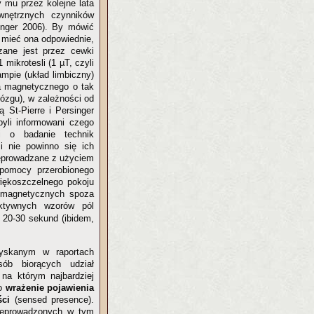
y mu przez kolejne lata
wnętrznych czynników
inger 2006). By mówić
 mieć ona odpowiednie,
rzane jest przez cewki
mikrotesli (1 µT, czyli
ampie (układ limbiczny)
la magnetycznego o tak
ózgu), w zależności od
ą St-Pierre i Persinger
byli informowani czego
 o badanie technik
i nie powinno się ich
zeprowadzane z użyciem
 pomocy przerobionego
iękoszczelnego pokoju
ń magnetycznych spoza
ktywnych wzorów pól
 20-30 sekund (ibidem,
yskanym w raportach
sób biorących udział
na którym najbardziej
to
wrażenie pojawienia
ości
(sensed presence).
zeprowadzonych w tym