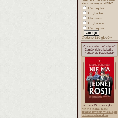
skoczy się w 2026?
Raczej tak
Chyba tak
Nie wiem
Chyba nie
Raczej nie
Oddano 120 głosów.
Chcesz wiedzieć więcej?
Zamów dobrą książkę.
Propozycje Racjonalisty:
Barbara Włodarczyk -
Nie ma jednej Rosji
Trudne pytania w dialogu
polsko-żydowskim