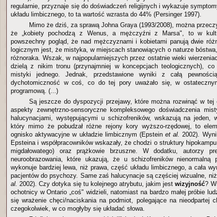
regularnie, przyznaje się do doświadczeń religijnych i wykazuje sympto
układu limbicznego, to ta wartość wzrasta do 44% (Persinger 1997).
Mimo że dziś, za sprawą Johna Graya (1993/2008), można przeczy
że „kobiety pochodzą z Wenus, a mężczyźni z Marsa", to w kult
powszechny pogląd, że nad mężczyznami i kobietami panują dwie różn
logicznym jest, że mistyka, w miejscach stanowiących o naturze bóstwa
różnoraka. Wszak, w najpopularniejszych przez ostatnie wieki wierzenia
dzielą z nikim tronu (przynajmniej w koncepcjach teologicznych), c
mistyki jednego. Jednak, przedstawione wyniki z całą pewnośc
dychotomiczność w coś, co do tej pory uważało się, w ostateczny
programową. (...)
Są jeszcze do dyspozycji przejawy, które można rozwinąć w tej 
aspekty zewnętrzno-sensoryczne kompleksowego doświadczenia mist
halucynacjami, występującymi u schizofreników, wskazują na jeden, 
który mimo że pobudzał różne rejony kory wyższo-rzędowej, to el
ognisko aktywacyjne w układzie limbicznym (Epstein
et al.
2002). Wyni
Epsteina i współpracowników wskazały, że chodzi o struktury hipokampu 
migdałowatego) oraz prążkowie brzuszne. W dodatku, autorzy pre
neuroobrazowania, które ukazują, że u schizofreników nienormalną p
wykonuje bardziej lewa, niż prawa, część układu limbicznego, a cała wy
pacjentów do psychozy. Same zaś halucynacje są częściej wizualne, ni
al.
2002). Czy dotyka się tu kolejnego atrybutu, jakim jest
wizyjność
? Ws
ochotnicy w Ontario „coś" widzieli, natomiast na bardzo małej próbie lud
się wrażenie chęci/naciskania na podmiot, polegające na nieodpartej 
czegokolwiek, w co mogłyby się układać słowa.