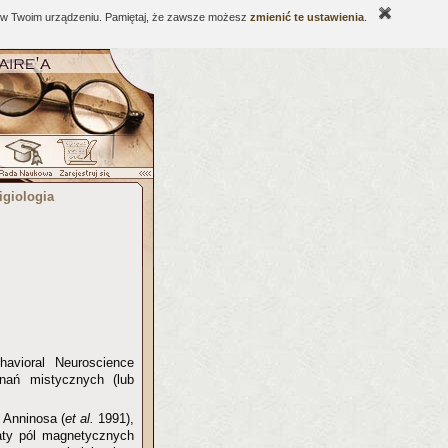
ne w Twoim urządzeniu. Pamiętaj, że zawsze możesz
zmienić te ustawienia
.
igiologia
avioral Neuroscience
ań mistycznych (lub
 Anninosa (
et al.
1991),
aty pól magnetycznych