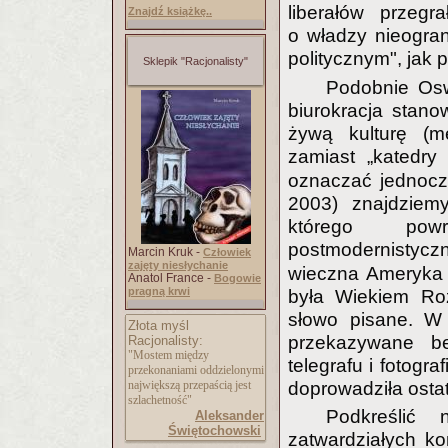
liberałów przeg
Znajdź książkę..
o władzy nieogra
politycznym", jak
Sklepik "Racjonalisty"
Podobnie Oswa
biurokracja stano
żywą kulturę (m
zamiast „katedry 
oznaczać jednocz
2003) znajdziem
którego powr
postmodernistyc
Marcin Kruk -
Człowiek
zajęty niesłychanie
wieczna Ameryka 
Anatol France -
Bogowie
pragną krwi
była Wiekiem Ro
słowo pisane. W
Złota myśl
przekazywane be
Racjonalisty:
"Mostem między
telegrafu i fotogra
przekonaniami oddzielonymi
największą przepaścią jest
doprowadziła ostat
szlachetność"
Podkreślić
Aleksander
Świętochowski
zatwardziałych ko