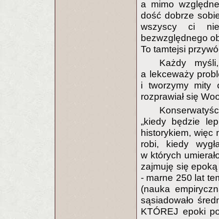
a mimo względneg
dość dobrze sobie
wszyscy ci nie
bezwzględnego ob
To tamtejsi przyw
Każdy myśli
a lekceważy probl
i tworzymy mity 
rozprawiał się Wo
Konserwatyśc
„kiedy będzie lep
historykiem, więc 
robi, kiedy wyg
w których umierał
zajmuję się epoką 
- marne 250 lat t
(nauka empiryczna
sąsiadowało śred
KTÓREJ epoki pow