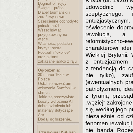
Kristol (ur. 1920)
Dogmat o Trójcy
udowodnić wyż
Świętej - próba l..
Diabeł tasmański i
sceptycznego,
zaraźliwy nowo..
entuzjastycznym. 
Sześcienne odchody-to
jednak możl..
oświecenie dopro
Wszechświat
rewolucja, a a
przygotowany na
więce..
reformistyczno-e
Własność, podatki i
charakterowi ide
kryzys: syste..
Football i "okolice"
Wielkiej Brytani
oraz aktorst..
z entuzjazmem 
zakazane jabłko z raju
z tendencją do ca
Ogłoszenia
:
nie tylko), za
30 marca 1689r w
Polsce
(ewentualnych pra
Ostatnio rozważam
wdrożenie Symfonii w
patriotyzmem, ide
chmu..
z tyranią przesą
Jakie są rzeczywiste
koszty wdrożenia AI
„węziej" zakrojone
dobre szkolenia lub
się, według jego p
materiały dotyczące
Arc..
niezależnie od c
Dodaj ogłoszenie..
fenomen rewolucji
nie banda Robesp
Czy wojna USA/Iran