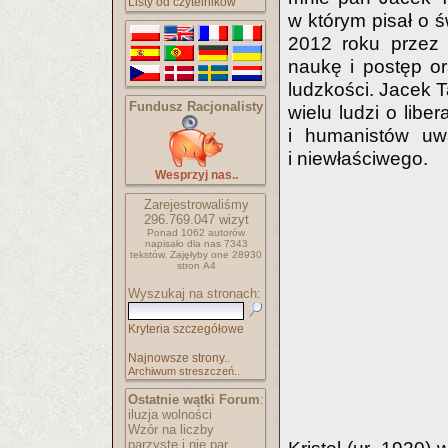
Listy od czytelników
w którym pisał o 
2012 roku przez 
naukę i postęp o
ludzkości. Jacek T
Fundusz Racjonalisty
wielu ludzi o libe
i humanistów uw
i niewłaściwego.
Wesprzyj nas..
Zarejestrowaliśmy
296.769.047
wizyt
Ponad 1062 autorów
napisało
dla nas 7343
tekstów.
Zajęłyby one 28930
stron A4
Wyszukaj na stronach:
Kryteria szczegółowe
Najnowsze strony..
Archiwum streszczeń..
Ostatnie wątki Forum
:
iluzja wolności
Wzór na liczby
parzyste i nie par..