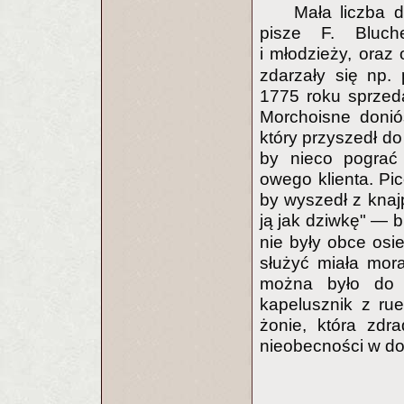
Mała liczba 
pisze F. Bluch
i młodzieży, oraz
zdarzały się np.
1775 roku sprzeda
Morchoisne doniós
który przyszedł do
by nieco pograć
owego klienta. Pi
by wyszedł z knaj
ją jak dziwkę" — b
nie były obce os
służyć miała mor
można było do ni
kapelusznik z ru
żonie, która zdr
nieobecności w 