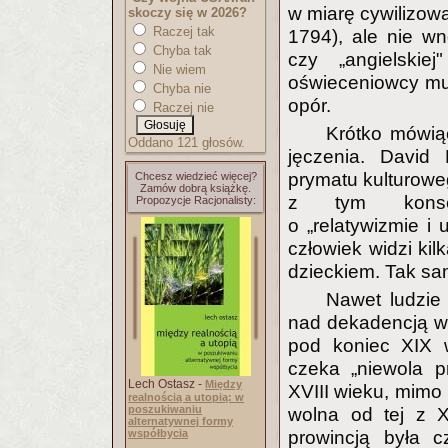
w miarę cywilizowa
skoczy się w 2026?
Raczej tak
1794), ale nie wn
Chyba tak
czy „angielskie
Nie wiem
oświeceniowcy musi
Chyba nie
opór.
Raczej nie
Krótko mówiąc
Oddano 121 głosów.
jęczenia. David
prymatu kulturowe
Chcesz wiedzieć więcej?
Zamów dobrą książkę.
z tym konser
Propozycje Racjonalisty:
o „relatywizmie i
człowiek widzi kil
dzieckiem. Tak sa
Nawet ludzie
nad dekadencją ws
pod koniec XIX w
czeka „niewola pr
Lech Ostasz -
Między
XVIII wieku, mimo n
realnością a utopią: w
poszukiwaniu
wolna od tej z 
alternatywnej formy
współbycia
prowincją była 