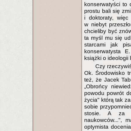
konserwatyści to
prostu bali się zm
i doktoraty, wię
w niebyt przeszło
chcieliby być znó
ta myśl mu się ud
starcami jak pi
konserwatysta E
książki o ideologii 
Czy rzeczywiś
Ok. Środowisko tr
też, że Jacek Tab
„Obrońcy niewied
powodu powrót do 
życia" którą tak z
sobie przypomnie
stosie. A za 
naukowców...", m
optymista docenia