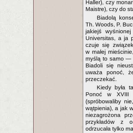
Haller), czy monar
Maistre), czy do s
Biadolą konse
Th. Woods, P. Buc
jakiejś wyśnionej
Universitas, a ja
czuje się związe
w małej mieścini
myślą to samo — t
Biadoli się nieu
uważa ponoć, że
przeczekać.
Kiedy była ta
Ponoć w XVIII 
(spróbowaliby nie
wątpienia), a jak 
niezagrożona pr
przykładów z o
odrzucała tylko mal