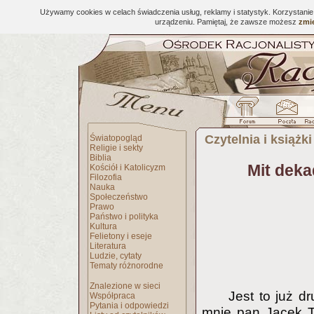
Używamy cookies w celach świadczenia usług, reklamy i statystyk. Korzystani
urządzeniu. Pamiętaj, że zawsze możesz
zmie
Czytelnia i książki
Światopogląd
Religie i sekty
Biblia
Mit deka
Kościół i Katolicyzm
Filozofia
Nauka
Społeczeństwo
Prawo
Państwo i polityka
Kultura
Felietony i eseje
Literatura
Ludzie, cytaty
Tematy różnorodne
Znalezione w sieci
Jest to już dr
Współpraca
Pytania i odpowiedzi
mnie pan Jacek Ta