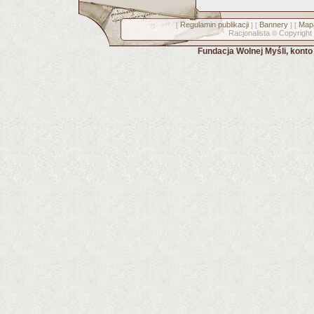
Regulamin publikacji
Bannery
Mapa
[
] [
] [
Racjonalista
Copyright
©
Fundacja Wolnej Myśli, kont