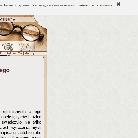
ne w Twoim urządzeniu. Pamiętaj, że zawsze możesz
zmienić te ustawienia
.
nego
w społecznych, a jego
aście języków i tuzina
świadczyło nie tylko
ściach wyrażania myśli
apisaną autobiografię
ku, poświęcono w niej