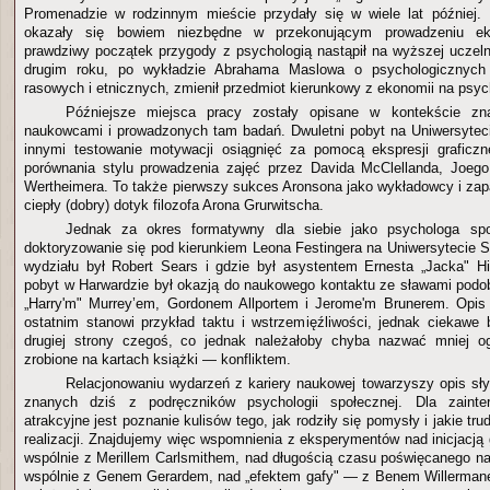
Promenadzie w rodzinnym mieście przydały się w wiele lat później. 
okazały się bowiem niezbędne w przekonującym prowadzeniu ek
prawdziwy początek przygody z psychologią nastąpił na wyższej uczeln
drugim roku, po wykładzie Abrahama Maslowa o psychologicznych
rasowych i etnicznych, zmienił przedmiot kierunkowy z ekonomii na psyc
Późniejsze miejsca pracy zostały opisane w kontekście zn
naukowcami i prowadzonych tam badań. Dwuletni pobyt na Uniwersytec
innymi testowanie motywacji osiągnięć za pomocą ekspresji graficzn
porównania stylu prowadzenia zajęć przez Davida McClellanda, Joeg
Wertheimera. To także pierwszy sukces Aronsona jako wykładowcy i zap
ciepły (dobry) dotyk filozofa Arona Grurwitscha.
Jednak za okres formatywny dla siebie jako psychologa spo
doktoryzowanie się pod kierunkiem Leona Festingera na Uniwersytecie S
wydziału był Robert Sears i gdzie był asystentem Ernesta „Jacka" Hi
pobyt w Harwardzie był okazją do naukowego kontaktu ze sławami pod
„Harry'm" Murrey’em, Gordonem Allportem i Jerome'm Brunerem. Opis 
ostatnim stanowi przykład taktu i wstrzemięźliwości, jednak ciekawe b
drugiej strony czegoś, co jednak należałoby chyba nazwać mniej ogl
zrobione na kartach książki — konfliktem.
Relacjonowaniu wydarzeń z kariery naukowej towarzyszy opis s
znanych dziś z podręczników psychologii społecznej. Dla zainte
atrakcyjne jest poznanie kulisów tego, jak rodziły się pomysły i jakie tr
realizacji. Znajdujemy więc wspomnienia z eksperymentów nad inicjacj
wspólnie z Merillem Carlsmithem, nad długością czasu poświęcanego 
wspólnie z Genem Gerardem, nad „efektem gafy" — z Benem Willermane