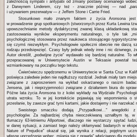
zależnością sympatii i antypatii od zmiany postawy ocenianego wobe
z Darwynem Linderem, czy też - znacznie później — nad „parad
i używaniem prezerwatyw — z Jeffem Stone i Carrie Fried.
Stosunkowo mało znanym faktem z życia Aronsona jest 
w prowadzenie grup spotkaniowych (stworzonych przez Kurta Lewina tzw.
upowszechnianie metody dydaktycznej zwanej klasą układankową stan
zastosowania wyników eksperymentu naturalnego, o tyle tak „mi
psychologicznej stosowana przez naukowca stosującego rygorystyczn
się czymś niezwykłym. Psychologowie społeczni obecnie nie darzą s
rodzaju przedsięwzięć. Czasy były jednak wtedy inne i nic dziwnego, 
Autor określił, „podwójne życie" wydawało się bardziej naturalne. To 
przepracowanej w Uniwersytecie Austin w Teksasie powstał też
wzmiankowany na początku tego tekstu.
Ćwierćwieczu spędzonemu w Uniwersytecie w Santa Cruz w Kalif
poświęca zaledwie jeden nie najdłuższy rozdział. Jednak miały tam mie
związane z zaproszeniem na wykład oskarżanego o rasizm badacza 
Jensena, jak i nieprzyjemności związane z działaniem biura do spra
Późne lata życia Aronsona to z kolei wykłady na Wydziale Psychologii
utrata wzroku. To w jej kontekście pojawiają się wspomnienia o s
przesłanie, by zawsze grać tymi kartami, jakie dostajemy i nie narzekać n
Swoistego smaczku dodają „Przypadkowi…" anegdotki z 
psychologów. Za najbardziej chyba nieoczekiwaną uznałbym tę, w 
tłumaczy 63-letniemu Allportowi, dlaczego nie wystarczy spytać ludzi
w danej sytuacji, a zamiast tego należy okłamywać badanych w ekspe
Nature of Prejudice" okazał się, jak wynika z relacji, pojętnym uczn
własne uprzedzenie wobec „mijania się z prawdą" właściwego dla model