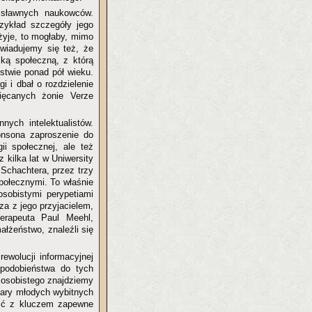
 sławnych naukowców.
zykład szczegóły jego
 żyje, to mogłaby, mimo
wiadujemy się też, że
ką społeczną, z którą
ństwie ponad pół wieku.
i i dbał o rozdzielenie
ięcanych żonie Verze
ych intelektualistów.
onsona zaproszenie do
ii społecznej, ale też
kilka lat w Uniwersity
Schachtera, przez trzy
Społecznymi. To właśnie
osobistymi perypetiami
za z jego przyjacielem,
erapeuta Paul Meehl,
ałżeństwo, znaleźli się
wolucji informacyjnej
 podobieństwa do tych
 osobistego znajdziemy
 pary młodych wybitnych
eść z kluczem zapewne