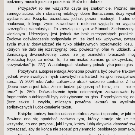
będziemy musieli jeszcze poczekać. Może to i dobrze.
Przypadek to nie wszystko
czyta się znakomicie. Poznać nie
samego autora, ale i staranną redakcję, dobre tłumaczenie, duży wysił
wydawnictwa. Książka pozostawia jednak pewien niedosyt. Trudno 
naukowca, którego życie zawodowe i rodzinne wygląda na wyjątkow
szczególnej samokrytyki. Ta zresztą nie tyko w Stanach Zjednoczony
widzianym. Uderzający jest jednak ów brak rzeczywistych porażek 
Życiowe doświadczenie podpowiada mi, że ktoś tak wpływowy, zwłasz
życia musiał doświadczać nie tylko obiektywnych przeciwności losu,
których nie dało się rozstrzygnąć bez, powiedzmy, ofiar w ludziach.
tłumaczącą dwunastoletniej córce, że jej ośmioletni braciszek mó
„Posłuchaj tego, co mówi. To, że nie miałaś zamiaru go skrzywdzić,
skrzywdziłaś" (s. 227). W autobiografii słuchamy jednak tylko jeden głos
Pozytywna autoprezentacja Aronsona powinna być pewnie traktow
jednak wiele światłych myśli zawartych na kartach książki niewątpliwi
serca. W 2004 roku Autor całkowicie utracił widzenie centralne. Z 
„Dobra nowina jest taka, że nie będzie już gorzej niż teraz; zła — nie 
teraz" (s. 260). Doświadczenie bycia ociemniałym zaowocowało ty
fragmentów autobiografii były odczytywane na głos. Przychylam się do
(lecz także i zwykła, milcząca powtórna lektura) na wyelimin
stylistycznych i udoskonalenie tekstu.
Książkę kończy bardzo udana metafora życia i sposobu, w jaki
Powinna ona się spodobać zarówno tym, którzy starają się ze s
wszystko, co ono przynosi, jaki i tym, którzy lubią aktywnie kierować sw
przytaczać, aby do końca nie zepsuć przyjemności osobistego posmakow