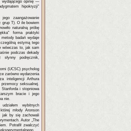
c wydającego opinię —
ygmatem hipokryzji"
jego zaangażowanie
 grup T). O ile bowiem
owiło naturalną próbę
ękka" forma praktyki
e metody badań wydaje
zczególną estymą tego
że wówczas to, jak sam
właśnie podczas dekady
 słynny podręcznik,
orni (UCSC) psycholog
jsce zarówno wydarzenia
inteligencji Arthura
w przemocy seksualnej.
 Stanforda i stopniowa
tarszym bracie i jego
a nie.
udziałem wybitnych
której młody Aronson
, jak by się zachowali
rymentach. Autor „The
iem. Potrafił zwalczyć
u eksperymentalnego.