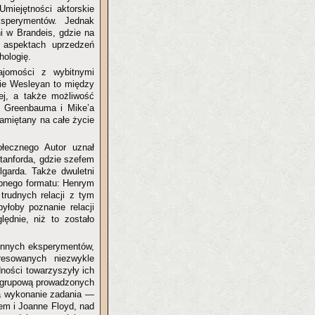
Umiejętności aktorskie
sperymentów. Jednak
i w Brandeis, gdzie na
 aspektach uprzedzeń
hologię.
ajomości z wybitnymi
ie Wesleyan to między
ej, a także możliwość
o Greenbauma i Mike’a
amiętany na całe życie
łecznego Autor uznał
tanforda, gdzie szefem
lgarda. Także dwuletni
obnego formatu: Henrym
trudnych relacji z tym
yłoby poznanie relacji
ędnie, niż to zostało
łynnych eksperymentów,
resowanych niezwykle
udności towarzyszyły ich
ą grupową prowadzonych
na wykonanie zadania —
m i Joanne Floyd, nad