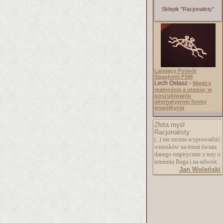
Sklepik "Racjonalisty"
Latający Potwór
Spaghetti FSM
Lech Ostasz -
Między
realnością a utopią: w
poszukiwaniu
alternatywnej formy
współbycia
Złota myśl
Racjonalisty:
(..) nie można wyprowadzić
wniosków na temat świata
danego empirycznie z tezy o
istnieniu Boga i na odwrót.
Jan Woleński