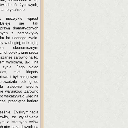
świadczeń życiowych,
e amerykańskie.
t niezwykle wprost
. Dzieje się tak
sprawą dramatycznych
anych z perspektywy
lku lat udanego życia.
y w ubogiej, dotkniętej
sem ekonomicznym
Elliot obiektywnie rzecz
 szanse zarówno na to,
iem wybitnym, jak i na
e życie. Jego ojciec
las, miał kłopoty
niewu i był nałogowym
prowadziło rodzinę do
ła zaledwie średnie
lnie warunków. Zarówno
tko wskazywało więc na
zej przeciętna kariera
ześnie. Dyskryminacja
wiło, że wyjaśnienie
nym z istotnych celów
ch gier hazardowych na