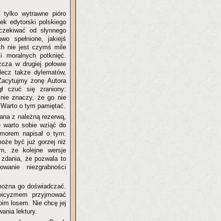
 tylko wytrawne pióro
ek edytorski polskiego
oczekiwać od słynnego
o spełnione, jakiejś
ch nie jest czymś mile
i moralnych potknięć.
cza w drugiej połowie
 lecz także dylematów,
 Zacytujmy żonę Autora
gł czuć się zraniony:
 nie znaczy, że go nie
. Warto o tym pamiętać.
ana z należną rezerwą,
e warto sobie wziąć do
humorem napisał o tym:
może być już gorzej niż
m, że kolejne wersje
 zdania, że pozwala to
owanie niezgrabności
 można go doświadczać.
toicyzmem przyjmować
oim losem. Nie chcę jej
ania lektury.