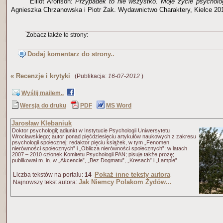
Elliot Aronson:
Przypadek to nie wszystko. Moje życie psycholo
Agnieszka Chrzanowska i Piotr Żak. Wydawnictwo Charaktery, Kielce 201
Zobacz także te strony:
Dodaj komentarz do strony..
«
Recenzje i krytyki
(Publikacja:
16-07-2012
)
Wyślij mailem..
Wersja do druku
PDF
MS Word
Jarosław Klebaniuk
Doktor psychologii; adiunkt w Instytucie Psychologii Uniwersytetu
Wrocławskiego; autor ponad pięćdziesięciu artykułów naukowych z zakresu
psychologii społecznej; redaktor pięciu książek, w tym „Fenomen
nierówności społecznych” i „Oblicza nierówności społecznych”; w latach
2007 – 2010 członek Komitetu Psychologii PAN; pisuje także prozę;
publikował m. in. w „Akcencie”, „Bez Dogmatu”, „Kresach” i „Lampie”.
Pokaż inne teksty autora
Liczba tekstów na portalu:
14
Jak Niemcy Polakom Żydów...
Najnowszy tekst autora: