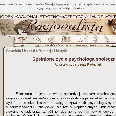
tanie z witryny bez zmiany ustawień Twojej przeglądarki oznacza, że będą one umieszcza
Szczegóły znajdziesz w
Polityce Cookies
Czytelnia i książki
Recenzje i krytyki
»
Spełnione życie psychologa społecz
Autor tekstu:
Jarosław Klebaniuk
Elliot Aronson jest jednym z najbardziej znanych psychologó
książka
Człowiek — istota społeczna
doczekała się przekładów na cztern
wydań po polsku. Pisanie z pasją o zjawiskach psychologicznych 
o zainteresowaniu i znawstwie, ale też o nieprzeciętnych umiejętno
słowem. Kilkadziesiąt lat później dostajemy do rąk równie dobrze n
naukowca. Opisowi eksperymentów, dominującemu w słynnym podręczni