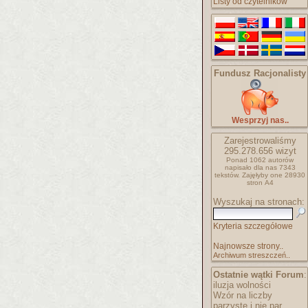
Listy od czytelników
Fundusz Racjonalisty
Wesprzyj nas..
Zarejestrowaliśmy
295.278.656
wizyt
Ponad 1062 autorów
napisało
dla nas 7343
tekstów.
Zajęłyby one 28930
stron A4
Wyszukaj na stronach:
Kryteria szczegółowe
Najnowsze strony..
Archiwum streszczeń..
Ostatnie wątki Forum
:
iluzja wolności
Wzór na liczby
parzyste i nie par..