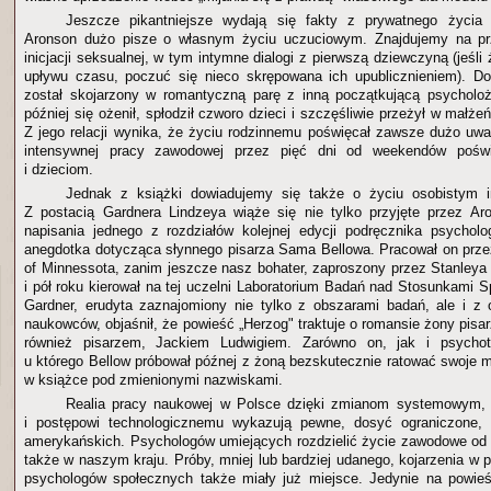
Jeszcze pikantniejsze wydają się fakty z prywatnego życia
Aronson dużo pisze o własnym życiu uczuciowym. Znajdujemy na pr
inicjacji seksualnej, w tym intymne dialogi z pierwszą dziewczyną (jeśli
upływu czasu, poczuć się nieco skrępowana ich upublicznieniem). Do
został skojarzony w romantyczną parę z inną początkującą psycholoż
później się ożenił, spłodził czworo dzieci i szczęśliwie przeżył w małże
Z jego relacji wynika, że życiu rodzinnemu poświęcał zawsze dużo uwag
intensywnej pracy zawodowej przez pięć dni od weekendów pośw
i dzieciom.
Jednak z książki dowiadujemy się także o życiu osobistym inn
Z postacią Gardnera Lindzeya wiąże się nie tylko przyjęte przez Ar
napisania jednego z rozdziałów kolejnej edycji podręcznika psycholog
anegdotka dotycząca słynnego pisarza Sama Bellowa. Pracował on przez 
of Minnessota, zanim jeszcze nasz bohater, zaproszony przez Stanleya 
i pół roku kierował na tej uczelni Laboratorium Badań nad Stosunkami 
Gardner, erudyta zaznajomiony nie tylko z obszarami badań, ale i z 
naukowców, objaśnił, że powieść „Herzog" traktuje o romansie żony pisar
również pisarzem, Jackiem Ludwigiem. Zarówno on, jak i psychot
u którego Bellow próbował późnej z żoną bezskutecznie ratować swoje m
w książce pod zmienionymi nazwiskami.
Realia pracy naukowej w Polsce dzięki zmianom systemowym, re
i postępowi technologicznemu wykazują pewne, dosyć ograniczone,
amerykańskich. Psychologów umiejących rozdzielić życie zawodowe od
także w naszym kraju. Próby, mniej lub bardziej udanego, kojarzenia w
psychologów społecznych także miały już miejsce. Jedynie na powi