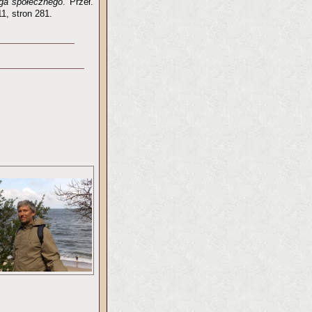
ga społecznego
. Przeł.
1, stron 281.