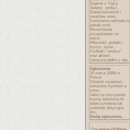
Dogmat o Trójcy
Świętej - próba l..
Diabeł tasmański i
zaraźliwy nowo..
Sześcienne odchody-to
jednak możl..
Wszechświat
przygotowany na
więce..
Własność, podatki i
kryzys: syste..
Football i "okolice"
oraz aktorst..
zakazane jabłko z raju
Ogłoszenia
:
30 marca 1689r w
Polsce
Ostatnio rozważam
wdrożenie Symfonii w
chmu..
Jakie są rzeczywiste
koszty wdrożenia AI
dobre szkolenia lub
materiały dotyczące
Arc..
Dodaj ogłoszenie..
Czy wojna USA/Iran