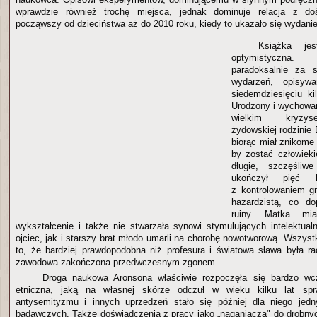
wprawdzie również trochę miejsca, jednak dominuje relacja z do
począwszy od dzieciństwa aż do 2010 roku, kiedy to ukazało się wydani
Książka jes
optymistyczna
paradoksalnie za 
wydarzeń, opisyw
siedemdziesięciu ki
Urodzony i wychowan
wielkim kryzy
żydowskiej rodzinie 
biorąc miał znikome
by zostać człowiek
długie, szczęśliw
ukończył pięć k
z kontrolowaniem g
hazardzistą, co do
ruiny. Matka mia
wykształcenie i także nie stwarzała synowi stymulujących intelektua
ojciec, jak i starszy brat młodo umarli na chorobę nowotworową. Wszys
to, że bardziej prawdopodobna niż profesura i światowa sława była rac
zawodowa zakończona przedwczesnym zgonem.
Droga naukowa Aronsona właściwie rozpoczęła się bardzo wc
etniczna, jaką na własnej skórze odczuł w wieku kilku lat spra
antysemityzmu i innych uprzedzeń stało się później dla niego jed
badawczych. Także doświadczenia z pracy jako „naganiacza" do drobny