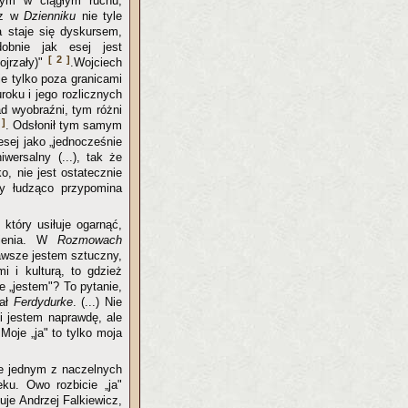
ącym w ciągłym ruchu,
icz w
Dzienniku
nie tyle
a staje się dyskursem,
obnie jak esej jest
[ 2 ]
ojrzały)"
.Wojciech
ie tylko poza granicami
uroku i jego rozlicznych
ad wyobraźni, tym różni
 ]
. Odsłonił tym samym
sej jako „jednocześnie
wersalny (...), tak że
o, nie jest ostatecznie
ury łudząco przypomina
który usiłuje ogarnąć,
tnienia. W
Rozmowach
zawsze jestem sztuczny,
i i kulturą, to gdzież
e „jestem"? To pytanie,
sał
Ferdydurke
. (...) Nie
ki jestem naprawdę, ale
Moje „ja" to tylko moja
ie jednym z naczelnych
eku. Owo rozbicie „ja"
uje Andrzej Falkiewicz,