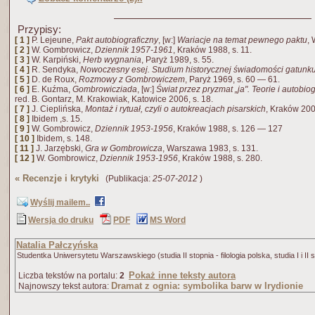
Przypisy:
[ 1 ]
P. Lejeune,
Pakt autobiograficzny
, [w:]
Wariacje na temat pewnego paktu
,
[ 2 ]
W. Gombrowicz,
Dziennik 1957-1961
, Kraków 1988, s. 11.
[ 3 ]
W. Karpiński,
Herb wygnania
, Paryż 1989, s. 55.
[ 4 ]
R. Sendyka,
Nowoczesny esej. Studium historycznej świadomości gatunk
[ 5 ]
D. de Roux,
Rozmowy z Gombrowiczem
, Paryż 1969, s. 60 — 61.
[ 6 ]
E. Kuźma,
Gombrowicziada
, [w:]
Świat przez pryzmat „ja". Teorie i autobi
red. B. Gontarz, M. Krakowiak, Katowice 2006, s. 18.
[ 7 ]
J. Cieplińska,
Montaż i rytuał, czyli o autokreacjach pisarskich
, Kraków 2003
[ 8 ]
Ibidem ,s. 15.
[ 9 ]
W. Gombrowicz,
Dziennik 1953-1956
, Kraków 1988, s. 126 — 127
[ 10 ]
Ibidem, s. 148.
[ 11 ]
J. Jarzębski,
Gra w Gombrowicza
, Warszawa 1983, s. 131.
[ 12 ]
W. Gombrowicz,
Dziennik 1953-1956
, Kraków 1988, s. 280.
«
Recenzje i krytyki
(Publikacja:
25-07-2012
)
Wyślij mailem..
Wersja do druku
PDF
MS Word
Natalia Pałczyńska
Studentka Uniwersytetu Warszawskiego (studia II stopnia - filologia polska, studia I i II s
Pokaż inne teksty autora
Liczba tekstów na portalu:
2
Dramat z ognia: symbolika barw w Irydionie
Najnowszy tekst autora: