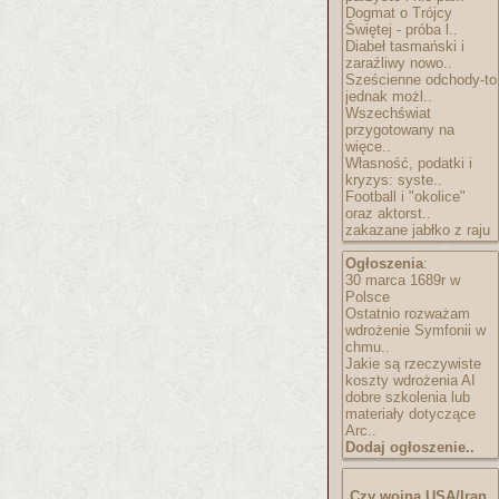
Dogmat o Trójcy
Świętej - próba l..
Diabeł tasmański i
zaraźliwy nowo..
Sześcienne odchody-to
jednak możl..
Wszechświat
przygotowany na
więce..
Własność, podatki i
kryzys: syste..
Football i "okolice"
oraz aktorst..
zakazane jabłko z raju
Ogłoszenia
:
30 marca 1689r w
Polsce
Ostatnio rozważam
wdrożenie Symfonii w
chmu..
Jakie są rzeczywiste
koszty wdrożenia AI
dobre szkolenia lub
materiały dotyczące
Arc..
Dodaj ogłoszenie..
Czy wojna USA/Iran