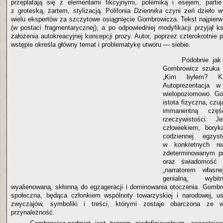
przeplatają się z elementami fikcyjnymi, polemiką i esejem, partie 
z groteską, żartem, stylizacją. Polifonia
Dziennika
czyni zeń dzieło w
wielu ekspertów za szczytowe osiągnięcie Gombrowicza. Tekst najpierw
(w postaci fragmentarycznej), a po odpowiedniej modyfikacji przyjął ks
założenia autokreacyjnej koncepcji prozy. Autor, poprzez czterokrotnie 
wstępie określa główny temat i problematykę utworu — siebie.
Podobnie ja
Gombrowicz szuka o
„Kim byłem? Ki
Autoprezentacja
wielopoziomowo. Go
istota fizyczna, czu
immanentną częś
rzeczywistości. 
człowiekiem, boryk
codziennej egzyst
w konkretnych r
zdeterminowanym p
oraz świadomość e
„narratorem własne
genialną, wyb
wyalienowaną, skłonną do egzageracji i dominowania otoczenia. Gombro
społeczna, będąca członkiem wspólnoty towarzyskiej i narodowej, u
zwyczajów, symboliki i treści, którymi zostaje obarczona ze 
przynależność.