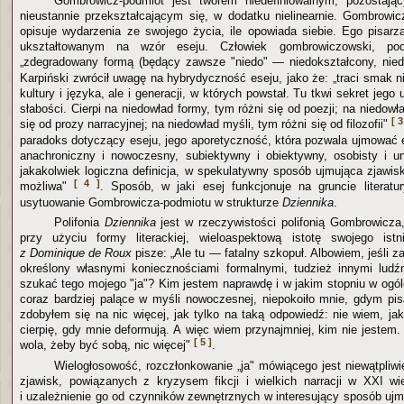
Gombrowicz-podmiot jest tworem niedefiniowalnym, pozostaj
nieustannie przekształcającym się, w dodatku nielinearnie. Gombrow
opisuje wydarzenia ze swojego życia, ile opowiada siebie. Ego pisarz
ukształtowanym na wzór eseju. Człowiek gombrowiczowski, pod
„zdegradowany formą (będący zawsze "niedo" — niedokształcony, nied
Karpiński zwrócił uwagę na hybrydyczność eseju, jako że: „traci smak n
kultury i języka, ale i generacji, w których powstał. Tu tkwi sekret jego 
słabości. Cierpi na niedowład formy, tym różni się od poezji; na niedowł
[ 3
się od prozy narracyjnej; na niedowład myśli, tym różni się od filozofii"
paradoks dotyczący eseju, jego aporetyczność, która pozwala ujmować e
anachroniczny i nowoczesny, subiektywny i obiektywny, osobisty i uni
jakakolwiek logiczna definicja, w spekulatywny sposób ujmująca zjawisk
[ 4 ]
możliwa"
. Sposób, w jaki esej funkcjonuje na gruncie literat
usytuowanie Gombrowicza-podmiotu w strukturze
Dziennika
.
Polifonia
Dziennika
jest w rzeczywistości polifonią Gombrowicza, 
przy użyciu formy literackiej, wieloaspektową istotę swojego is
z Dominique de Roux
pisze: „Ale tu — fatalny szkopuł. Albowiem, jeśli 
określony własnymi koniecznościami formalnymi, tudzież innymi ludźm
szukać tego mojego "ja"? Kim jestem naprawdę i w jakim stopniu w ogól
coraz bardziej palące w myśli nowoczesnej, niepokoiło mnie, gdym pi
zdobyłem się na nic więcej, jak tylko na taką odpowiedź: nie wiem, ja
cierpię, gdy mnie deformują. A więc wiem przynajmniej, kim nie jestem. 
[ 5 ]
wola, żeby być sobą, nic więcej"
.
Wielogłosowość, rozczłonkowanie „ja" mówiącego jest niewątpliw
zjawisk, powiązanych z kryzysem fikcji i wielkich narracji w XXI wi
i uzależnienie go od czynników zewnętrznych w interesujący sposób ujm