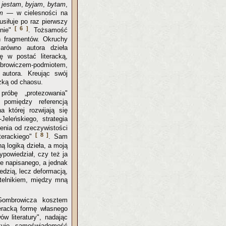
:
jestam
,
byjam
,
bytam
,
m
— w cielesności na
siłuje po raz pierwszy
[ 6 ]
enie"
. Tożsamość
h fragmentów. Okruchy
arówno autora dzieła
ię w postać literacką,
mbrowiczem-podmiotem,
 autora. Kreując swój
czką od chaosu.
próbę „protezowania"
cy pomiędzy referencją
 której rozwijają się
Jeleńskiego, strategia
enia od rzeczywistości
[ 8 ]
terackiego"
. Sam
ą logiką dzieła, a moją
ypowiedział, czy też ja
nie napisanego, a jednak
dzią, lecz deformacją,
telnikiem, między mną
 Gombrowicza kosztem
teracką formę własnego
 literatury", nadając
kuje samoświadomość