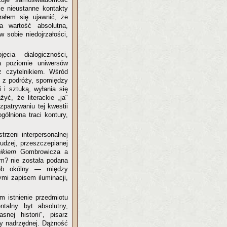
 je nieustanne kontakty
rałem się ujawnić, że
a wartość absolutna,
 sobie niedojrzałości,
ia dialogiczności,
a poziomie uniwersów
z czytelnikiem. Wśród
i z podróży, spomiędzy
 i sztuką, wyłania się
ć, że literackie „ja"
patrywaniu tej kwestii
ólniona traci kontury,
rzeni interpersonalnej
cudzej, przeszczepianej
ikiem
Gombrowicza a
m? nie została podana
sób okólny — między
mi zapisem iluminacji,
m istnienie przedmiotu
ntalny byt absolutny,
nej historii", pisarz
oty nadrzędnej. Dążność