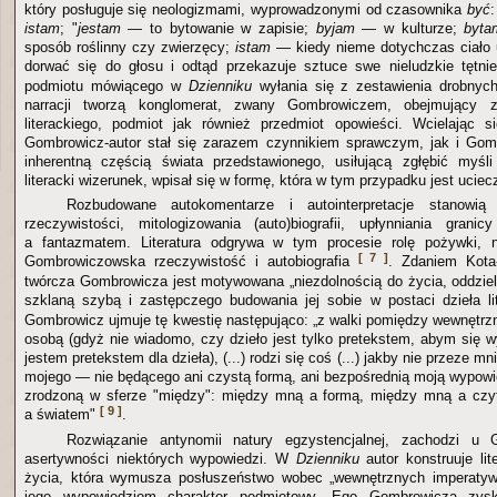
który posługuje się neologizmami, wyprowadzonymi od czasownika
być
istam
; "
jestam
— to bytowanie w zapisie;
byjam
— w kulturze;
byta
sposób roślinny czy zwierzęcy;
istam
— kiedy nieme dotychczas ciało u
dorwać się do głosu i odtąd przekazuje sztuce swe nieludzkie tętni
podmiotu mówiącego w
Dzienniku
wyłania się z zestawienia drobnyc
narracji tworzą konglomerat, zwany Gombrowiczem, obejmujący z
literackiego, podmiot jak również przedmiot opowieści. Wcielając s
Gombrowicz-autor stał się zarazem czynnikiem sprawczym, jak i Go
inherentną częścią świata przedstawionego, usiłującą zgłębić myśli
literacki wizerunek, wpisał się w formę, która w tym przypadku jest ucie
Rozbudowane autokomentarze i autointerpretacje stanowią 
rzeczywistości, mitologizowania (auto)biografii, upłynniania grani
a fantazmatem. Literatura odgrywa w tym procesie rolę pożywki, na
[ 7 ]
Gombrowiczowska rzeczywistość i autobiografia
. Zdaniem Kota-
twórcza Gombrowicza jest motywowana „niezdolnością do życia, oddziel
szklaną szybą i zastępczego budowania jej sobie w postaci dzieła li
Gombrowicz ujmuje tę kwestię następująco: „z walki pomiędzy wewnętrzn
osobą (gdyż nie wiadomo, czy dzieło jest tylko pretekstem, abym się w
jestem pretekstem dla dzieła), (...) rodzi się coś (...) jakby nie przeze m
mojego — nie będącego ani czystą formą, ani bezpośrednią moją wypowie
zrodzoną w sferze "między": między mną a formą, między mną a czy
[ 9 ]
a światem"
.
Rozwiązanie antynomii natury egzystencjalnej, zachodzi u
asertywności niektórych wypowiedzi. W
Dzienniku
autor konstruuje li
życia, która wymusza posłuszeństwo wobec „wewnętrznych imperatywów
jego wypowiedziom charakter podmiotowy. Ego Gombrowicza zys