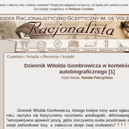
tanie z witryny bez zmiany ustawień Twojej przeglądarki oznacza, że będą one umieszcza
Szczegóły znajdziesz w
Polityce Cookies
Czytelnia i książki
Recenzje i krytyki
»
Dziennik Witolda Gombrowicza w kontekśc
autobiograficznego [1]
Autor tekstu:
Natalia Pałczyńska
Dziennik
Witolda Gombrowicza, którego kolejne tomy autor ogłas
roku, wymyka się klasycznemu rozumieniu autobiografii, definiowane
"retrospektywna opowieść prozą, gdzie rzeczywista osoba przedstawia s
[ 1 ]
swoje jednostkowe losy, a zwłaszcza dzieje swej osobowości"
.