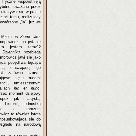
liryczne współistnieją
ybitne, uważane przez
 ukazywał się w prasie
ztałt tomu, realizujący
powtórzone „Ja", już we
k Miłosz w
Ziemi Ulro
,
dpowiedzi na pytanie
m jestem teraz"?
 w
Dzienniku
przebiega
mbrowicz jawi się jako
jąca, popędliwa, będąca
cią otaczającej go
Jest zarówno szarym
ającym się z trudami
encji, umieszczonym
ealiach
hic et nunc
,
rzez moment dziejowy
poki, jak i artystą,
j historii", jednostką
itną, a zarazem
wicz to również istota
stosunkowująca się do
względu na narodową