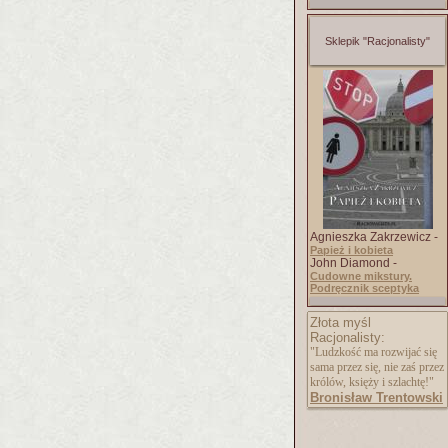
Sklepik "Racjonalisty"
Agnieszka Zakrzewicz -
Papież i kobieta
John Diamond -
Cudowne mikstury.
Podręcznik sceptyka
Złota myśl
Racjonalisty:
"Ludzkość ma rozwijać się
sama przez się, nie zaś przez
królów, księży i szlachtę!"
Bronisław Trentowski