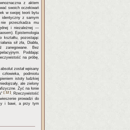
równoznaczna z aktem
zować swoich oczekiwań
ek w swojej teorii bytu
y", identyczny z samym
 nie przeszkadza mu
ędnej i niezależnej —
haosem). Epistemologia
 kształtu, pozostając
ałania sił zła, Diabła,
ądź zanegowane. Bez
pelacyjnym. Poddając
zeczywistość na próbę,
absolut został wpisany
człowieka, podmiotu
ieniem istoty ludzkiej
iedojrzały, ale zielony
afizyczne. Żyć na łonie
[ 12 ]
u"
. Rzeczywistość
wieszenie prowadzi do
zy i bawi, a przy tym