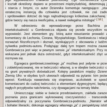
i kształt określony dopiero w przestrzeni międzyludzkiej, determinują
i starcia z Innymi, co autor
Dziennika
komentuje następująco: „sta
ostateczną instancją dla człowieka jest człowiek, nie zaś żadn
i spróbowałem dotrzeć do tego najtrudniejszego królestwa zakochanej w
[ 10 ]
gdzie tworzy się nasza nieoficjalna, a nawet nielegalna mitologia"
.
W odniesieniu do wprowadzonego przez Bachtina pojęc
intertekstualność u Gombrowicza objawia się przede wszystkim n
wypowiedzi. Jest elementem gry, którą autor nieustannie prowadzi 
komentarzy do Lechonia, Ciorana, Wyspiańskiego, Sienkiewicza i relacj
rozważań filozoficznych i doznań, wynikających z obcowania z ludźmi
sylwetka podmiotu-autora. Podążając dalej tym tropem można zauważy
Gombrowicza jest więc w pewnym sensie „ja" intertekstualnym. Przy roz
wskazana jest jednak duża ostrożność, gdyż intertekstualność zbyt uog
rozmywa się.
Egzegeza gombrowiczowskiego „ja" możliwa jest jedynie w przest
i zobiektywizowanej, nie w twórczości własnej, a w obrębie twórczości 
na grunt prywatnych doświadczeń. Kolejny paralelizm między
Dzienn
Ziemią Ulro
: w obydwu tych utworach odpowiedź na pytanie: kim jeste
wprost. Konkluzja nawarstwia się stopniowo, aczkolwiek w spo
komentarzami do cudzej twórczości a elementami dygresyjnymi, będący
nagłych przypływów natchnienia, czy dywagacjami na tematy błahe.
Umieszczając siebie w świecie przedstawionym, zakłada zaraze
poznania poza granicami wykreowanej rzeczywistości - transcende
odpowiedzialny za poczynania Gombrowicza-podmiotu. „Narrator włas
i bohater literacki, dokonuje egzegezy własnego „ja" z perspektywy ist