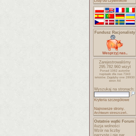
Listy od czytelników
Fundusz Racjonalisty
Wesprzyj nas..
Zarejestrowaliśmy
295.782.960
wizyt
Ponad 1062 autorów
napisało
dla nas 7343
tekstów.
Zajęłyby one 28930
stron A4
Wyszukaj na stronach:
Kryteria szczegółowe
Najnowsze strony..
Archiwum streszczeń..
Ostatnie wątki Forum
:
iluzja wolności
Wzór na liczby
parzyste i nie par..