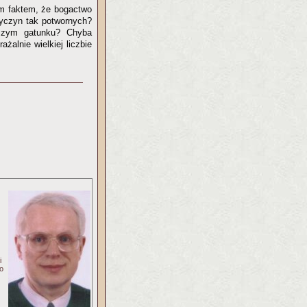
m faktem, że bogactwo
zyczyn tak potwornych?
rszym gatunku? Chyba
żalnie wielkiej liczbie
i
do