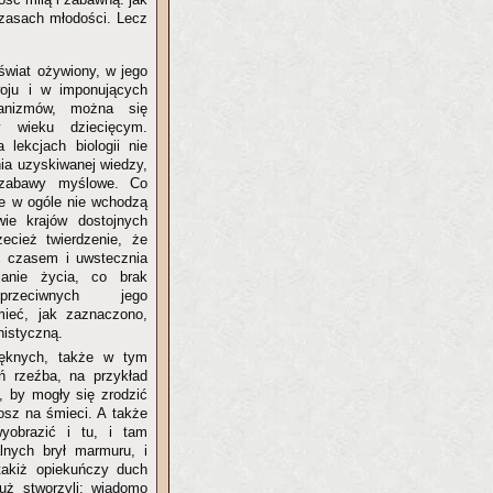
czasach młodości. Lecz
świat ożywiony, w jego
woju i w imponujących
ganizmów, można się
 wieku dziecięcym.
 lekcjach biologii nie
ia uzyskiwanej wiedzy,
 zabawy myślowe. Co
kie w ogóle nie wchodzą
ie krajów dostojnych
ecież twierdzenie, że
 czasem i uwstecznia
anie życia, co brak
rzeciwnych jego
ieć, jak zaznaczono,
istyczną.
ięknych, także w tym
ń rzeźba, na przykład
, by mogły się zrodzić
kosz na śmieci. A także
yobrazić i tu, i tam
alnych brył marmuru, i
takiż opiekuńczy duch
ż stworzyli; wiadomo