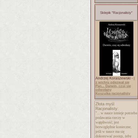
Sklepik "Racjonalisty"
Andrzej Koraszewski -
I
z wichru odezwał się
Pan... Darwin, czuj się
odwołany
Koszulka racjonalisty
Złota myśl
Racjonalisty:
"... w nauce istnieje potrzeba
podawania rzeczy w
wątpliwość; jest
bezwzględnie konieczne,
jeśli w nauce ma się
dokonywać postęp, żeby