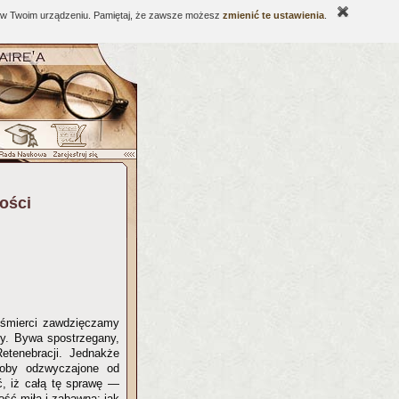
ne w Twoim urządzeniu. Pamiętaj, że zawsze możesz
zmienić te ustawienia
.
ości
h śmierci zawdzięczamy
bcy. Bywa spostrzegany,
etenebracji. Jednakże
soby odzwyczajone od
ić, iż całą tę sprawę —
ść miłą i zabawną: jak