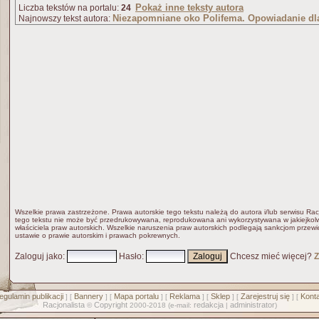
Pokaż inne teksty autora
Liczba tekstów na portalu:
24
Niezapomniane oko Polifema. Opowiadanie dla
Najnowszy tekst autora:
Wszelkie prawa zastrzeżone. Prawa autorskie tego tekstu należą do autora i/lub serwisu Rac
tego tekstu nie może być przedrukowywana, reprodukowana ani wykorzystywana w jakiejkolw
właściciela praw autorskich. Wszelkie naruszenia praw autorskich podlegają sankcjom przew
ustawie o prawie autorskim i prawach pokrewnych.
Zaloguj jako
:
Hasło
:
Chcesz mieć więcej?
Z
egulamin publikacji
Bannery
Mapa portalu
Reklama
Sklep
Zarejestruj się
Konta
] [
] [
] [
] [
] [
] [
Racjonalista
Copyright
redakcja
administrator
©
2000-2018 (e-mail:
|
)