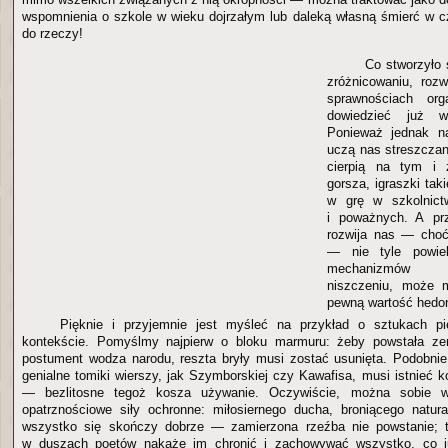
wspomnienia o szkole w wieku dojrzałym lub daleką własną śmierć w 
do rzeczy!
Co stworzyło 
zróżnicowaniu, roz
sprawnościach or
dowiedzieć już w
Ponieważ jednak na
uczą nas streszczan
cierpią na tym i
gorsza, igraszki ta
w grę w szkolnictw
i poważnych. A prz
rozwija nas — choć
— nie tyle powiel
mechanizmów p
niszczeniu, może m
pewną wartość hedon
Pięknie i przyjemnie jest myśleć na przykład o sztukach p
kontekście. Pomyślmy najpierw o bloku marmuru: żeby powstała ze
postument wodza narodu, reszta bryły musi zostać usunięta. Podobnie
genialne tomiki wierszy, jak Szymborskiej czy Kawafisa, musi istnieć 
— bezlitosne tegoż kosza używanie. Oczywiście, można sobie w
opatrznościowe siły ochronne: miłosiernego ducha, broniącego natur
wszystko się skończy dobrze — zamierzona rzeźba nie powstanie; 
w duszach poetów nakaże im chronić i zachowywać wszystko, co ju