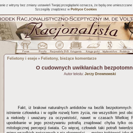
tanie z witryny bez zmiany ustawień Twojej przeglądarki oznacza, że będą one umieszcza
Szczegóły znajdziesz w
Polityce Cookies
Felietony i eseje
Felietony, bieżące komentarze
»
O cudownych uwikłaniach bezpotomn
Autor tekstu:
Jerzy Drewnowski
Fakt, iż brakowi naturalnych antidotów na bezlik bezpotomnyc
istnienie człowieka i w ogóle rozwój form życia, nie wszystkim jest o
a niekiedy i uważany za oczywistość, nawet w czasach Wielkiej R
upodobanie w jego przeżywaniu potrafią znajdować chyba tylko o
mitologicznej percepcji świata. Co więcej, człowiek taki potrafi twierdz
mimo wszelkich związanych z nią okropności — można traktować jako do