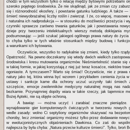
chodzi w tym wszystkim tylko o relację między bytowymi potrzebami 
szeroko pojętego środowiska. Że nie skądinąd, jak ze zmian czy zaburzeń
się i różnorodność ekosfery, i powstanie gatunku ludzkiego. A także 
śmierć niewyobrażalnej liczby roślin i zwierząt. I że, co więcej, masow
i naturalna ich nadprodukcja — w stosunku do możliwości przeżycia i 
czynniki sprawcze zarówno trwania gatunków, jak i powstawania nowyc
dzieje przy tworzeniu intelektualnych wierszy metodą doklejania my
podsumowując — jeśli szukać jakiegoś ogólnego prawa natury do życia i
to chyba tylko w tych właśnie stosunkach między budową i funkcj
a warunkami ich bytowania.
Oczywiście, wszystko to radykalnie się zmieni, kiedy tylko rząd
Opatrzność. Na pewno doczekamy się wtedy dwóch wielkich zastopow
środowiska i kresu mutowania organizmów. Nieśmiertelność stanie się o
w takiej formie, w jakiej korzystają z niej już teraz kosaćce, niektóre traw
ogoniaste. A tymczasem? Warto się śmiać! Oczywiście, nie z prawa n
natury jako tej, która winna być wzorem i przykładem cenienia życia w 
ustawy i sankcje karne dla ochrony uczuć uczyniły taki śmiech
szczęście, emocje zwolenników medycyny naturalnej mogą nas nada
bezkarnie. Przynajmniej dopóty wiara w takie rzeczy, jak tajemnice 
Bożej Apteki, nie są objęte ochroną.
A bawiąc — można uczyć i zarabiać znaczne pieniądze. 
wynajdowanie gier komputerowych ćwiczących w tworzeniu nowych g
wedle zasady: wolno Ci septyliony organizmów skazywać na bezpotom
choroby, lecz zmieniać organizmy możesz tylko przez dodawanie nowyc
w ewolucjonistycznych objaśnieniach Dawkinsa. Co zaś do wspólne
najlepsza by była chyba: „Natura przeciw kulturze śmierci". Tylko, broń B