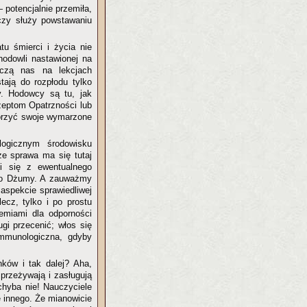
 potencjalnie przemiła,
eczy służy powstawaniu
u śmierci i życia nie
hodowli nastawionej na
czą nas na lekcjach
ają do rozpłodu tylko
y. Hodowcy są tu, jak
szeptom Opatrzności lub
worzyć swoje wymarzone
ogicznym środowisku
że sprawa ma się tutaj
li się z ewentualnego
i do Dżumy. A zauważmy
 aspekcie sprawiedliwej
ecz, tylko i po prostu
demiami dla odporności
gi przecenić; włos się
immunologiczna, gdyby
ków i tak dalej? Aha,
przeżywają i zasługują
chyba nie! Nauczyciele
e innego. Że mianowicie