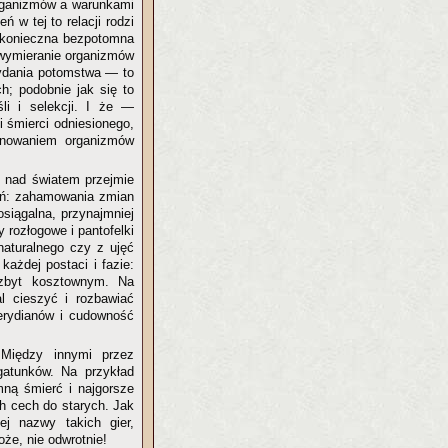
organizmów a warunkami
 w tej to relacji rodzi
— konieczna bezpotomna
e wymieranie organizmów
wydania potomstwa — to
h; podobnie jak się to
śli i selekcji. I że —
 śmierci odniesionego,
onowaniem organizmów
y nad światem przejmie
ań: zahamowania zmian
siągalna, przynajmniej
y rozłogowe i pantofelki
aturalnego czy z ujęć
każdej postaci i fazie:
 zbyt kosztownym. Na
l cieszyć i rozbawiać
merydianów i cudowność
Między innymi przez
atunków. Na przykład
ną śmierć i najgorsze
h cech do starych. Jak
j nazwy takich gier,
oże, nie odwrotnie!