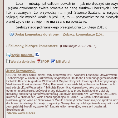
Lecz — mówiąc już całkiem poważnie — jak nie dręczyć się owy
i piękno ożywionego świata powstaje za cenę skutków ubocznych i pr
Tak strasznych, że przywodzą na myśl Stwórcę-Szatana w najgo
najlepiej nie myśleć wcale! A jeśli już, to — pozytywnie: że na niewyobra
planet życie nie istnieje i nie ma szans na powstanie.
Srebrzystego jedlniańskiego przedpołudnia 15 lutego 2013 r.
Dodaj komentarz do strony..
Zobacz komentarze (15)..
«
Felietony, bieżące komentarze
(Publikacja:
20-02-2013
)
Wyślij mailem..
Wersja do druku
PDF
MS Word
Jerzy Drewnowski
Ur.1941, historyk nauki i filozof, były pracownik PAN, Akademii Lessinga i Uniwersytetu
Technicznego w Cottbus, kilkakrotny stypendysta Deutsche Forschungsgemeinschaft i
Biblioteki Księcia Augusta w Wolfenbüttel. Współzałożyciel Uniwersytetu Europejskiego
Viadrina we Frankfurcie nad Odrą. Pracował przez wiele lat, w Polsce i w Niemczech,
nad edycją „Dzieł Wszystkich” Mikołaja Kopernika. Kopernikowi, jako uczonemu
czynnemu politycznie, poświęcił pracę doktorską. W pracy habilitacyjnej zajął się
moralną i społeczną samoświadomością uczonych polskich XIV i XV wieku. Od 1989 r.
mieszka w Niemczech, wiele czasu spędzając w Polsce - w Jedlni Letnisku koło
Radomia, gdzie wraz ze Stanisławem Matułą stworzył nieformalne miejsce spotkań ludz
duchowo niezależnych z kraju i zagranicy. Swoją obecną refleksję filozoficzną zalicza 
„europejskiej filozofii wyzwolenia”. Nadaje jej formę esejów, wierszy i powiastek
filozoficznych.
Strona www autora