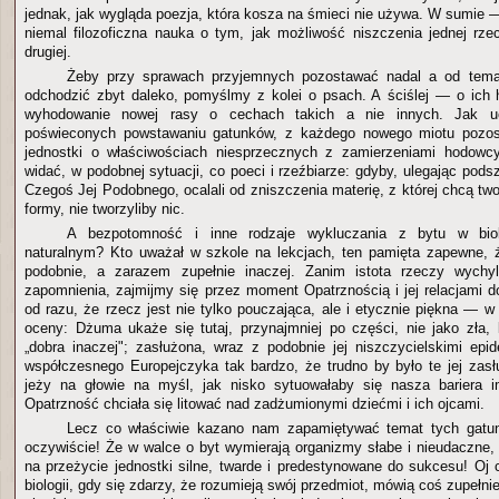
jednak, jak wygląda poezja, która kosza na śmieci nie używa. W sumie —
niemal filozoficzna nauka o tym, jak możliwość niszczenia jednej rz
drugiej.
Żeby przy sprawach przyjemnych pozostawać nadal a od temat
odchodzić zbyt daleko, pomyślmy z kolei o psach. A ściślej — o ich 
wyhodowanie nowej rasy o cechach takich a nie innych. Jak u
poświeconych powstawaniu gatunków, z każdego nowego miotu pozost
jednostki o właściwościach niesprzecznych z zamierzeniami hodowc
widać, w podobnej sytuacji, co poeci i rzeźbiarze: gdyby, ulegając pod
Czegoś Jej Podobnego, ocalali od zniszczenia materię, z której chcą t
formy, nie tworzyliby nic.
A bezpotomność i inne rodzaje wykluczania z bytu w biol
naturalnym? Kto uważał w szkole na lekcjach, ten pamięta zapewne, 
podobnie, a zarazem zupełnie inaczej. Zanim istota rzeczy wychy
zapomnienia, zajmijmy się przez moment Opatrznością i jej relacjam
od razu, że rzecz jest nie tylko pouczająca, ale i etycznie piękna — w
oceny: Dżuma ukaże się tutaj, przynajmniej po części, nie jako zła, l
„dobra inaczej"; zasłużona, wraz z podobnie jej niszczycielskimi epi
współczesnego Europejczyka tak bardzo, że trudno by było te jej zasłu
jeży na głowie na myśl, jak nisko sytuowałaby się nasza bariera 
Opatrzność chciała się litować nad zadżumionymi dziećmi i ich ojcami.
Lecz co właściwie kazano nam zapamiętywać temat tych gatun
oczywiście! Że w walce o byt wymierają organizmy słabe i nieudaczne, 
na przeżycie jednostki silne, twarde i predestynowane do sukcesu! Oj 
biologii, gdy się zdarzy, że rozumieją swój przedmiot, mówią coś zupełni