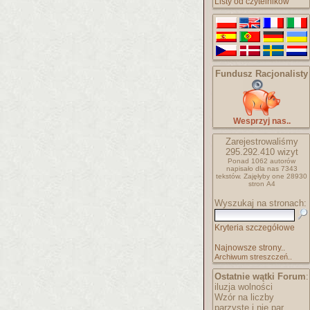
Listy od czytelników
Fundusz Racjonalisty
Wesprzyj nas..
Zarejestrowaliśmy
295.292.410
wizyt
Ponad 1062 autorów
napisało
dla nas 7343
tekstów.
Zajęłyby one 28930
stron A4
Wyszukaj na stronach:
Kryteria szczegółowe
Najnowsze strony..
Archiwum streszczeń..
Ostatnie wątki Forum
:
iluzja wolności
Wzór na liczby
parzyste i nie par..