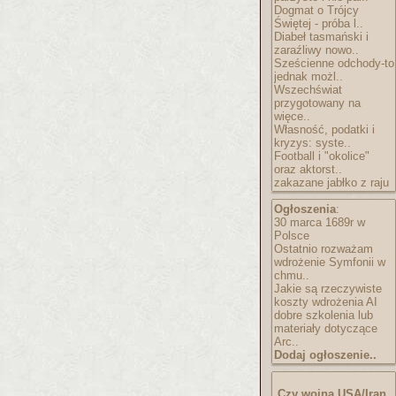
Dogmat o Trójcy
Świętej - próba l..
Diabeł tasmański i
zaraźliwy nowo..
Sześcienne odchody-to
jednak możl..
Wszechświat
przygotowany na
więce..
Własność, podatki i
kryzys: syste..
Football i "okolice"
oraz aktorst..
zakazane jabłko z raju
Ogłoszenia
:
30 marca 1689r w
Polsce
Ostatnio rozważam
wdrożenie Symfonii w
chmu..
Jakie są rzeczywiste
koszty wdrożenia AI
dobre szkolenia lub
materiały dotyczące
Arc..
Dodaj ogłoszenie..
Czy wojna USA/Iran