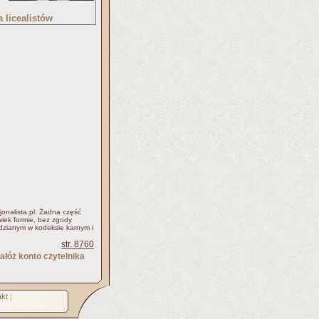
 licealistów
jonalista.pl. Żadna część
iek formie, bez zgody
idzianym w kodeksie karnym i
str. 8760
ałóż konto czytelnika
kt
]