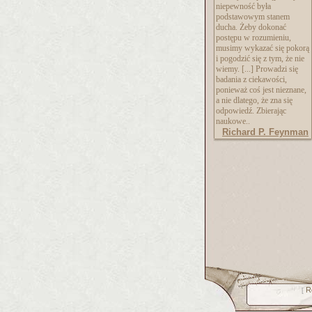
niepewność była
podstawowym stanem
ducha. Żeby dokonać
postępu w rozumieniu,
musimy wykazać się pokorą
i pogodzić się z tym, że nie
wiemy. [...] Prowadzi się
badania z ciekawości,
ponieważ coś jest nieznane,
a nie dlatego, że zna się
odpowiedź. Zbierając
naukowe..
Richard P. Feynman
R
[