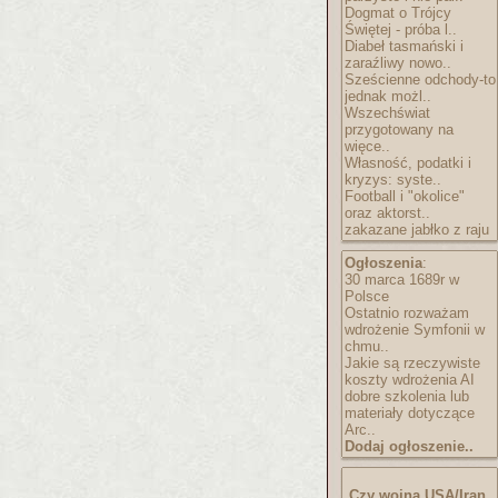
Dogmat o Trójcy
Świętej - próba l..
Diabeł tasmański i
zaraźliwy nowo..
Sześcienne odchody-to
jednak możl..
Wszechświat
przygotowany na
więce..
Własność, podatki i
kryzys: syste..
Football i "okolice"
oraz aktorst..
zakazane jabłko z raju
Ogłoszenia
:
30 marca 1689r w
Polsce
Ostatnio rozważam
wdrożenie Symfonii w
chmu..
Jakie są rzeczywiste
koszty wdrożenia AI
dobre szkolenia lub
materiały dotyczące
Arc..
Dodaj ogłoszenie..
Czy wojna USA/Iran