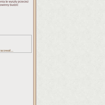
enia te wyszły przecież
powinny budzić
acował...