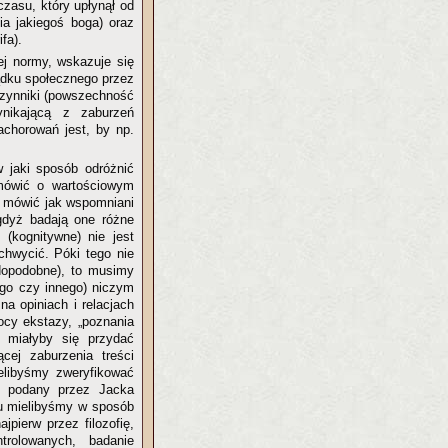
zasu, który upłynął od
a jakiegoś boga) oraz
fa).
ej normy, wskazuje się
ządku społecznego przez
 czynniki (powszechność
ynikającą z zaburzeń
achorowań jest, by np.
 jaki sposób odróżnić
mówić o wartościowym
my mówić jak wspomniani
gdyż badają one różne
(kognitywne) nie jest
chwycić. Póki tego nie
wdopodobne), to musimy
tego czy innego) niczym
na opiniach i relacjach
cy ekstazy, „poznania
 miałyby się przydać
cej zaburzenia treści
ielibyśmy zweryfikować
ty, podany przez Jacka
mu mielibyśmy w sposób
pierw przez filozofię,
rolowanych, badanie