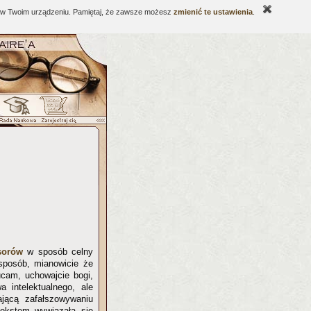
ne w Twoim urządzeniu. Pamiętaj, że zawsze możesz
zmienić te ustawienia
.
sorów
w sposób celny
 sposób, mianowicie że
ucam, uchowajcie bogi,
intelektualnego, ale
jącą zafałszowywaniu
tekstem wywiązała się