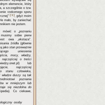
ednym elemencie, który
a, a szczególnie o tzw.
nienie rzekomego sporu
[ 1 ]
tycznej"
, gdyż moim
yle mało, by zaniechać
nnikiem nie jestem.
y mówić o „poznaniu
 musimy sobie pierw
est owa „ekstaza".
isania źródła (głównie
ją jako
stan przeważnie
ącego uniesienia
ścia, mocy, władzy,
, najczęściej o treści
alwiedzy.onet.pl) lub
jęcie, najczęściej
o stanu człowieka,
 i władze duszy są tak
edmiotowi poznania
oba w mniejszym lub
taje się niezdolna do
kipedia). Co ciekawe,
ologiczny osoby