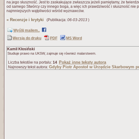
na jego słuszność. Jest to zaskakujące zwłaszcza jeżeli pamiętamy, że twierdz
od samego Stwórcy czy innego boga, a więc ich prawdziwość i słuszność nie 
najmniejszych wątpliwości wśród wyznawców.
«
Recenzje i krytyki
(Publikacja:
06-03-2013
)
Wyślij mailem..
Wersja do druku
PDF
MS Word
Kamil Kłosiński
Studiuje prawo na UKSW, zajmuje się również malarstwem.
Pokaż inne teksty autora
Liczba tekstów na portalu:
14
Gdyby Piotr Apostoł w Urzędzie Skarbowym pr
Najnowszy tekst autora: