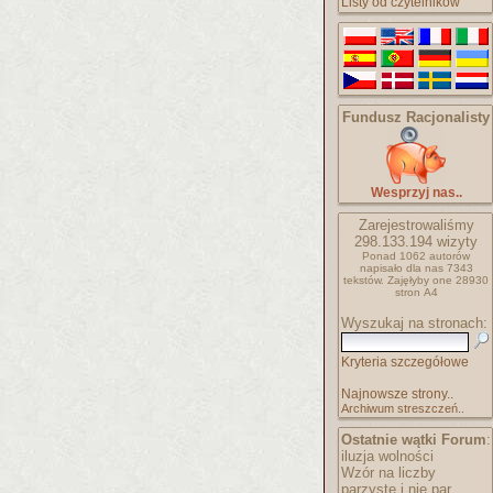
Listy od czytelników
Fundusz Racjonalisty
Wesprzyj nas..
Zarejestrowaliśmy
298.133.194
wizyty
Ponad 1062 autorów
napisało
dla nas 7343
tekstów.
Zajęłyby one 28930
stron A4
Wyszukaj na stronach:
Kryteria szczegółowe
Najnowsze strony..
Archiwum streszczeń..
Ostatnie wątki Forum
:
iluzja wolności
Wzór na liczby
parzyste i nie par..