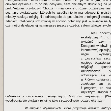
ciekawa dyskusja i to do niej odsyłam, sam chciałbym skupić się na j
prof. Vetulani przytoczył. Chodzi mi mianowicie o różne rodzaje poznani
poznanie ekstatyczne, których to współistnienie ma udowodnić nieist
między nauką a religią. Nie odniosę się do postulatów „inteligencji eksta
zdaniem inteligencji rozumianej w sposób potoczny jest w świecie na t
czynności dzielącej jej na mniejsze jeszcze części, zatem takowej zwole
Jeśli chcem
ekstatycznym", to
wyjaśnić, czym j
Dostępne w chwili p
internetowe) opisują 
nagle występuj
z poczuciem szczę
nagłego objawienia
religijnej
(port
wieloznaczne po
odnoszące się d
w którym działania
zwrócone ku prz
i pragnień, że os
większym stopniu s
odbierania i odczuwania zewnętrznych bodźców zmysłowych
(Wi
wyodrębnia się ekstazy religijne jako szczególnego rodzaju ekstazy:
W religiach objawionych, które przyjmują dualizm antrop