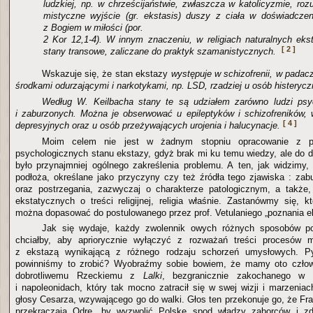
ludzkiej, np. w chrześcijaństwie, zwłaszcza w katolicyzmie, roz
mistyczne wyjście (gr. ekstasis) duszy z ciała w doświadczen
z Bogiem w miłości (por.
2 Kor 12,1-4). W innym znaczeniu, w religiach naturalnych eks
[ 2 ]
stany transowe, zaliczane do praktyk szamanistycznych.
Wskazuje się, że stan ekstazy
występuje w schizofrenii, w padac
środkami odurzającymi i narkotykami, np. LSD, rzadziej u osób histeryc
Według W. Keilbacha stany te są udziałem zarówno ludzi psy
i zaburzonych. Można je obserwować u epileptyków i schizofreników,
[ 4 ]
depresyjnych oraz u osób przeżywających urojenia i halucynacje.
Moim celem nie jest w żadnym stopniu opracowanie z p
psychologicznych stanu ekstazy, gdyż brak mi ku temu wiedzy, ale do d
było przynajmniej ogólnego zakreślenia problemu. A ten, jak widzim
podłoża, określane jako przyczyny czy też źródła tego zjawiska : zabu
oraz postrzegania, zazwyczaj o charakterze patologicznym, a także
ekstatycznych o treści religijnej, religia właśnie. Zastanówmy się, 
można dopasować do postulowanego przez prof. Vetulaniego „poznania e
Jak się wydaje, każdy zwolennik owych różnych sposobów po
chciałby, aby apriorycznie wyłączyć z rozważań treści procesów 
z ekstazą wynikającą z różnego rodzaju schorzeń umysłowych. Pyt
powinniśmy to zrobić? Wyobraźmy sobie bowiem, że mamy oto człow
dobrotliwemu Rzeckiemu z
Lalki
, bezgranicznie zakochanego w 
i napoleonidach, który tak mocno zatracił się w swej wizji i marzenia
głosy Cesarza, wzywającego go do walki. Głos ten przekonuje go, że Fran
przekraczają Odrę, by wyzwolić Polskę spod władzy zaborców i zd