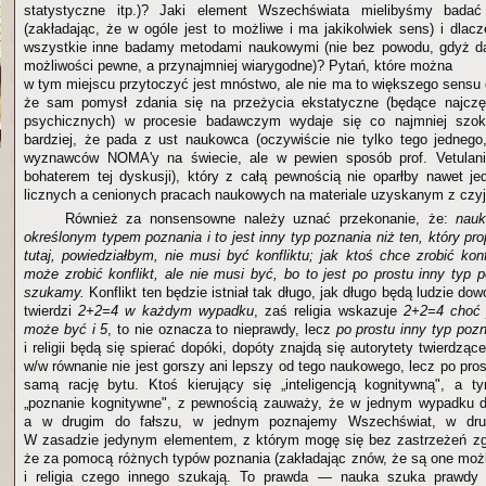
statystyczne itp.)? Jaki element Wszechświata mielibyśmy bad
(zakładając, że w ogóle jest to możliwe i ma jakikolwiek sens) i dlac
wszystkie inne badamy metodami naukowymi (nie bez powodu, gdyż da
możliwości pewne, a przynajmniej wiarygodne)? Pytań, które można
w tym miejscu przytoczyć jest mnóstwo, ale nie ma to większego sensu 
że sam pomysł zdania się na przeżycia ekstatyczne (będące najczę
psychicznych) w procesie badawczym wydaje się co najmniej szok
bardziej, że pada z ust naukowca (oczywiście nie tylko tego jednego
wyznawców NOMA'y na świecie, ale w pewien sposób prof. Vetulani
bohaterem tej dyskusji), który z całą pewnością nie oparłby nawet 
licznych a cenionych pracach naukowych na materiale uzyskanym z czyj
Również za nonsensowne należy uznać przekonanie, że:
nauk
określonym typem poznania i to jest inny typ poznania niż ten, który prop
tutaj, powiedziałbym, nie musi być konfliktu; jak ktoś chce zrobić konf
może zrobić konflikt, ale nie musi być, bo to jest po prostu inny typ
szukamy.
Konflikt ten będzie istniał tak długo, jak długo będą ludzie do
twierdzi
2+2=4 w każdym wypadku
, zaś religia wskazuje
2+2=4 choć j
może być i 5
, to nie oznacza to nieprawdy, lecz
po prostu inny typ poz
i religii będą się spierać dopóki, dopóty znajdą się autorytety twierdzące
w/w równanie nie jest gorszy ani lepszy od tego naukowego, lecz po pros
samą rację bytu. Ktoś kierujący się „inteligencją kognitywną", a
„poznanie kognitywne", z pewnością zauważy, że w jednym wypadku 
a w drugim do fałszu, w jednym poznajemy Wszechświat, w dru
W zasadzie jedynym elementem, z którym mogę się bez zastrzeżeń zgo
że za pomocą różnych typów poznania (zakładając znów, że są one moż
i religia czego innego szukają. To prawda — nauka szuka prawdy o