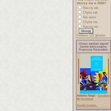
skoczy się w 2026?
Raczej tak
Chyba tak
Nie wiem
Chyba nie
Raczej nie
Oddano 122 głosów.
Chcesz wiedzieć więcej?
Zamów dobrą książkę.
Propozycje Racjonalisty:
Antonio Negri -
Goodbye
Mr Socialism
Znajdź książkę..