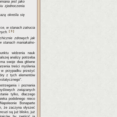
umiana jest jako
iu zjednoczenia
tazą określa się
zce, w stanach zatrucia
[ 3 ]
znych.
chicznie zdrowych jak
 w stanach maniakalno-
unktu widzenia nauk
alszej analizy potrzeba
y, ma swoje dwa główne
rzenia treści myślenia
, w przypadku przeżyć
który z tych elementów
kstatycznego".
strzegania i poznania
myślowych związanych
anie tylko, dlaczego
ieka podobnego nieco
Napoleonie Bonaparte
ch, że zaczyna słyszeć
cuzi są już blisko, już
rajców, by zwrócić ją