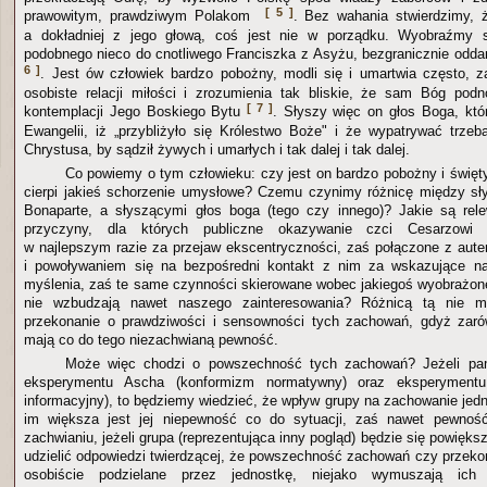
[ 5 ]
prawowitym, prawdziwym Polakom
. Bez wahania stwierdzimy, 
a dokładniej z jego głową, coś jest nie w porządku. Wyobraźmy s
podobnego nieco do cnotliwego Franciszka z Asyżu, bezgranicznie odd
6 ]
. Jest ów człowiek bardzo pobożny, modli się i umartwia często, 
osobiste relacji miłości i zrozumienia tak bliskie, że sam Bóg pod
[ 7 ]
kontemplacji Jego Boskiego Bytu
. Słyszy więc on głos Boga, kt
Ewangelii, iż „przybliżyło się Królestwo Boże" i że wypatrywać trzeb
Chrystusa, by sądził żywych i umarłych i tak dalej i tak dalej.
Co powiemy o tym człowieku: czy jest on bardzo pobożny i święt
cierpi jakieś schorzenie umysłowe? Czemu czynimy różnicę między sł
Bonaparte, a słyszącymi głos boga (tego czy innego)? Jakie są rele
przyczyny, dla których publiczne okazywanie czci Cesarzowi
w najlepszym razie za przejaw ekscentryczności, zaś połączone z aut
i powoływaniem się na bezpośredni kontakt z nim za wskazujące n
myślenia, zaś te same czynności skierowane wobec jakiegoś wyobrażo
nie wzbudzają nawet naszego zainteresowania? Różnicą tą nie 
przekonanie o prawdziwości i sensowności tych zachowań, gdyż zarów
mają co do tego niezachwianą pewność.
Może więc chodzi o powszechność tych zachowań? Jeżeli pam
eksperymentu Ascha (konformizm normatywny) oraz eksperymentu
informacyjny), to będziemy wiedzieć, że wpływ grupy na zachowanie jedn
im większa jest jej niepewność co do sytuacji, zaś nawet pewnoś
zachwianiu, jeżeli grupa (reprezentująca inny pogląd) będzie się powięk
udzielić odpowiedzi twierdzącej, że powszechność zachowań czy przekon
osobiście podzielane przez jednostkę, niejako wymuszają ich 