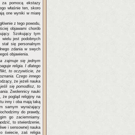
ać za pomocą ekstazy
zego właśnie ten, skoro
ją one wyniki w miarę
głównie z tego powodu,
ściej objawami chorób
ujący. Szokujący tym
, wielu jest podobnych
 stał się personalnym
jednego zdania w swych
egoś objawienia.
a zajmuje się jednym
aguje religia. I dlatego
likt, to oczywiście, że
 poznania. Czego innego
wodzący, że jeżeli nauka
eśli się pomodlisz, to
nania
. Zwolennicy nauki
, że pogląd religijny na
tu inny i oba mają taką
 tym samym wyrażający
dochodzimy do prawdy,
gim go zaciemniamy.
dzić, to stwierdzenie,
liwe i sensowne) nauka
 świecie, zaś religia