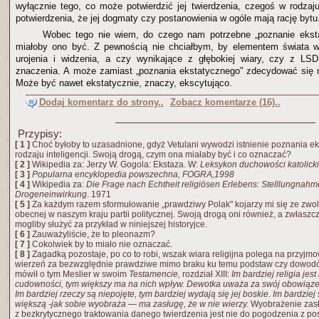
wyłącznie tego, co może potwierdzić jej twierdzenia, czegoś w rodzaju
potwierdzenia, że jej dogmaty czy postanowienia w ogóle mają rację bytu
Wobec tego nie wiem, do czego nam potrzebne „poznanie ekst
miałoby ono być. Z pewnością nie chciałbym, by elementem świata 
urojenia i widzenia, a czy wynikające z głębokiej wiary, czy z LS
znaczenia. A może zamiast „poznania ekstatycznego" zdecydować się 
Może być nawet ekstatycznie, znaczy, ekscytująco.
Dodaj komentarz do strony..
Zobacz komentarze (16)..
Przypisy:
[ 1 ]
Choć byłoby to uzasadnione, gdyż Vetulani wywodzi istnienie poznania ek
rodzaju inteligencji. Swoją drogą, czym ona miałaby być i co oznaczać?
[ 2 ]
Wikipedia za: Jerzy W. Gogola: Ekstaza. W:
Leksykon duchowości katolicki
[ 3 ]
Popularna encyklopedia powszechna, FOGRA,1998
[ 4 ]
Wikipedia za:
Die Frage nach Echtheit religiösen Erlebens: Stelllungnah
Drogeneinwirkung
. 1971
[ 5 ]
Za każdym razem sformułowanie „prawdziwy Polak" kojarzy mi się ze zwo
obecnej w naszym kraju partii politycznej. Swoją drogą oni również, a zwłaszc
mogliby służyć za przykład w niniejszej historyjce.
[ 6 ]
Zauważyliście, że to pleonazm?
[ 7 ]
Cokolwiek by to miało nie oznaczać.
[ 8 ]
Zagadką pozostaje, po co to robi, wszak wiara religijna polega na przyjm
wierzeń za bezwzględnie prawdziwe mimo braku ku temu podstaw czy dowod
mówił o tym Meslier w swoim
Testamencie,
rozdział XIII:
Im bardziej religia jes
cudowności, tym większy ma na nich wpływ. Dewotka uważa za swój obowiązek
Im bardziej rzeczy są niepojęte, tym bardziej wydają się jej boskie. Im bardzie
większą -jak sobie wyobraża — ma zasługę, że w nie wierzy.
Wyobrażenie zasł
z bezkrytycznego traktowania danego twierdzenia jest nie do pogodzenia z 