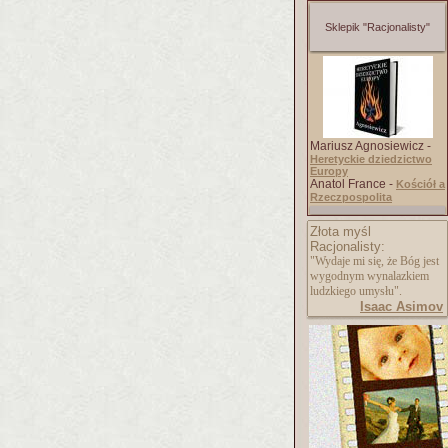
Sklepik "Racjonalisty"
Mariusz Agnosiewicz -
Heretyckie dziedzictwo
Europy
Anatol France -
Kościół a
Rzeczpospolita
Złota myśl
Racjonalisty:
"Wydaje mi się, że Bóg jest
wygodnym wynalazkiem
ludzkiego umysłu".
Isaac Asimov