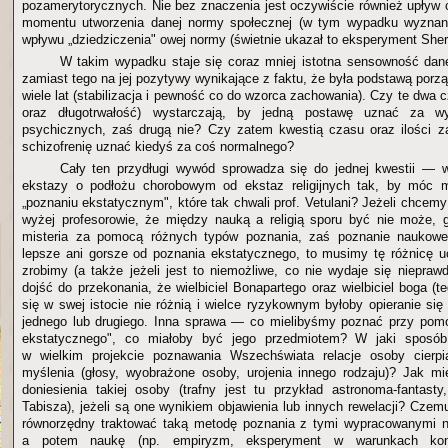
pozamerytorycznych. Nie bez znaczenia jest oczywiście również upływ c
momentu utworzenia danej normy społecznej (w tym wypadku wyznani
wpływu „dziedziczenia" owej normy (świetnie ukazał to eksperyment Sheri
W takim wypadku staje się coraz mniej istotna sensowność dan
zamiast tego na jej pozytywy wynikające z faktu, że była podstawą por
wiele lat (stabilizacja i pewność co do wzorca zachowania). Czy te dwa
oraz długotrwałość) wystarczają, by jedną postawę uznać za w
psychicznych, zaś drugą nie? Czy zatem kwestią czasu oraz ilości z
schizofrenię uznać kiedyś za coś normalnego?
Cały ten przydługi wywód sprowadza się do jednej kwestii — w
ekstazy o podłożu chorobowym od ekstaz religijnych tak, by móc 
„poznaniu ekstatycznym", które tak chwali prof. Vetulani? Jeżeli chce
wyżej profesorowie, że między nauką a religią sporu być nie może, 
misteria za pomocą różnych typów poznania, zaś poznanie naukowe 
lepsze ani gorsze od poznania ekstatycznego, to musimy tę różnicę u
zrobimy (a także jeżeli jest to niemożliwe, co nie wydaje się niepra
dojść do przekonania, że wielbiciel Bonapartego oraz wielbiciel boga (
się w swej istocie nie różnią i wielce ryzykownym byłoby opieranie się 
jednego lub drugiego. Inna sprawa — co mielibyśmy poznać przy pomo
ekstatycznego", co miałoby być jego przedmiotem? W jaki sposób
w wielkim projekcie poznawania Wszechświata relacje osoby cierpią
myślenia (głosy, wyobrażone osoby, urojenia innego rodzaju)? Jak m
doniesienia takiej osoby (trafny jest tu przykład astronoma-fantas
Tabisza), jeżeli są one wynikiem objawienia lub innych rewelacji? Cze
równorzędny traktować taką metodę poznania z tymi wypracowanymi naj
a potem naukę (np. empiryzm, eksperyment w warunkach kont