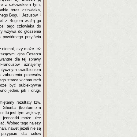
że z człowiekiem tym,
obie teraz człowieka,
[
anego Bogu i Jezusowi
zaś z Bogiem wiążą go
nosi tego człowieka do
óry wzywa do głoszenia
a powtórnego przyjścia
y niemal, czy może też
yszącymi głos Cesarza
wantne dla tej sprawy
 Francuzów uznajemy
entycznym uwielbieniem
a zaburzenia procesów
nego starca w chmurach
może być subiektywne
no jeden, jak i drugi,
iętamy rezultaty tzw.
 Sherifa (konformizm
ostki jest tym większy,
ć jednostki może ulec
szać. Wobec tego należy
ań, nawet jeżeli nie są
przyjęcie dla celów