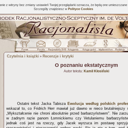
tanie z witryny bez zmiany ustawień Twojej przeglądarki oznacza, że będą one umieszcza
Szczegóły znajdziesz w
Polityce Cookies
Czytelnia i książki
Recenzje i krytyki
»
O poznaniu ekstatycznym
Autor tekstu:
Kamil Kłosiński
Ostatni tekst Jacka Tabisza
Ewolucja według polskich profe
wskazał to, co Fridrich Herr mawiał już dawno w nieco brutalniejszy
„Wykształcenie nie chroni absolutnie przed barbarzyństwem". Nie zarz
w żadnym razie panom Łomnickiemu czy Vetulaniemu barbarzyństwa 
jednak coś jest na rzeczy, gdy Jacek wyrzuca im postawę sprzyja
rzeczywistości i nieszczerość wobec nauki. Ale ja nie o tym, pod 