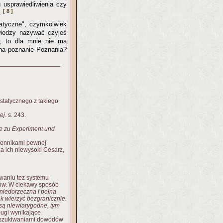
 usprawiedliwienia czy
[ 8 ]
.
atyczne", czymkolwiek
wiedzy nazywać czyjeś
D, to dla mnie nie ma
na poznanie Poznania?
statycznego z takiego
ej
. s. 243.
me zu Experiment und
lennikami pewnej
za ich niewysoki Cesarz,
owaniu tez systemu
ów. W ciekawy sposób
t niedorzeczna i pełna
 wierzyć bezgranicznie.
j są niewiarygodne, tym
ugi wynikające
poszukiwaniami dowodów