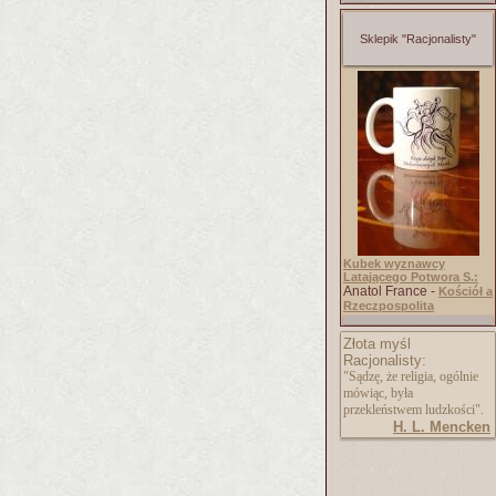
Sklepik "Racjonalisty"
Kubek wyznawcy
Latającego Potwora S.:
Anatol France -
Kościół a
Rzeczpospolita
Złota myśl
Racjonalisty:
"Sądzę, że religia, ogólnie
mówiąc, była
przekleństwem ludzkości".
H. L. Mencken