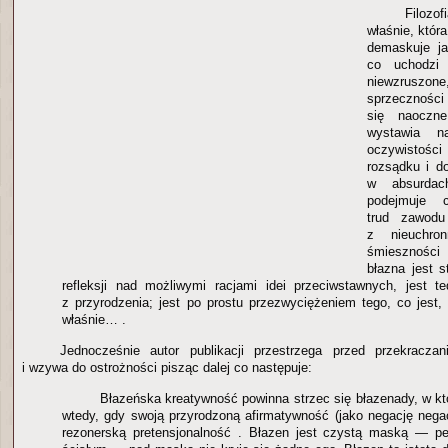
Filozof
właśnie, któr
demaskuje ja
co uchodzi 
niewzrusz
sprzeczności
się naoczne
wystawia n
oczywisto
rozsądku i do
w absurda
podejmuje c
trud zawodu
z nieuchro
śmieszności
błazna jest 
refleksji nad możliwymi racjami idei przeciwstawnych, jest te
z przyrodzenia; jest po prostu przezwyciężeniem tego, co jest, 
właśnie… .
Jednocześnie autor publikacji przestrzega przed przekracza
i wzywa do ostrożności pisząc dalej co następuje:
Błazeńska kreatywność powinna strzec się błazenady, w kt
wtedy, gdy swoją przyrodzoną afirmatywność (jako negację nega
rezonerską pretensjonalność . Błazen jest czystą maską — p