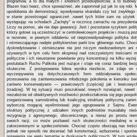
programów, a to dla małych i średnich przedsiębiorców, a to budowy
Błazen traci twarz, chce spoważnieć, ale zapomniał już jak to się robi.
upodobania do demonstracji, wywoływania skandalu czy też zwykłego o
w stanie przestrzegać ograniczeń ,nawet tych które sam na użytek c
występując na schodach „Zachęty" w rocznicę zamachu na prezydenta 
Liczy na pomoc, ale nie daje gwarancji. Jest i pozostanie ryzykiem pol
którzy gotowi są uczestniczyć w centrolewicowym projekcie i muszą poz
w rezerwie, w pewnym oddaleniu od nieprzewidywalnego polityka dot
i ośmieszającego nadęte politykierstwo partii tzw. głównego nurtu. Cho
dyskredytowanie i ośmieszanie nie jest niczym niedozwolonym ani 
używanych w tym celu form ekspresji nad rzeczywistymi treściami m
polityczne i ich nieustanne powielanie przy koncentracji na kilku wyż
postulatach Ruchu Palikota jest nużące i staje się coraz bardziej bez
skuteczne. Z postępowania lidera wynika niezbicie, że zdaje on 
wyczerpywania się dotychczasowych form oddziaływania społe
przesuwania się zainteresowania młodszego pokolenia w kierunku świ
zarówno konserwatywno — prawicowych (częściej) jak i lewicowyc
(rzadziej). W tej sytuacji musi poszukiwać nowych rozwiązań, nawet
niezależnie od obiektywnych możliwości przekształcenia się jego pospol
zorganizowaną samodzielną lub koalicyjną strukturę polityczną zanim
wyborczej mogącej wyeliminować jego ugrupowanie z Sejmu. Ewe
struktury politycznej z udziałem innych podmiotów musiałaby ni
rezygnację z agresywnego, obscenicznego, a nieraz po prostu nie
swoich racji, co może pozbawić ruch skuteczności medialnej w w
zakorzenionymi w społeczeństwie. Chociaż często oburzają nas treści
jednak nie sposób nie doceniać fali konsternacji, wzburzenia i sporó
pojawienia się wielu tematów w dyskusjach publicznych. W tym wzglę