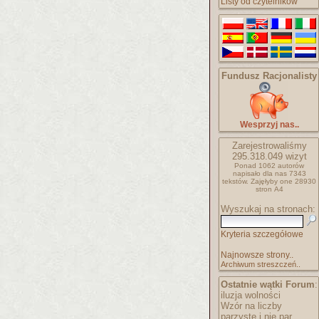
Listy od czytelników
Fundusz Racjonalisty
Wesprzyj nas..
Zarejestrowaliśmy
295.318.049
wizyt
Ponad 1062 autorów
napisało
dla nas 7343
tekstów.
Zajęłyby one 28930
stron A4
Wyszukaj na stronach:
Kryteria szczegółowe
Najnowsze strony..
Archiwum streszczeń..
Ostatnie wątki Forum
:
iluzja wolności
Wzór na liczby
parzyste i nie par..