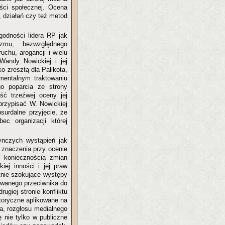
ści społecznej. Ocena
 działań czy też metod
odności lidera RP jak
zmu, bezwzględnego
chu, arogancji i wielu
Wandy Nowickiej i jej
o zresztą dla Palikota,
mentalnym traktowaniu
go poparcia ze strony
ść trzeźwej oceny jej
 przypisać W. Nowickiej
surdalne przyjęcie, że
c organizacji której
ynczych wystąpień jak
ć znaczenia przy ocenie
 koniecznością zmian
iej inności i jej praw
tnie szokujące występy
owanego przeciwnika do
ugiej stronie konfliktu
etoryczne aplikowane na
ka, rozgłosu medialnego
ę nie tylko w publiczne