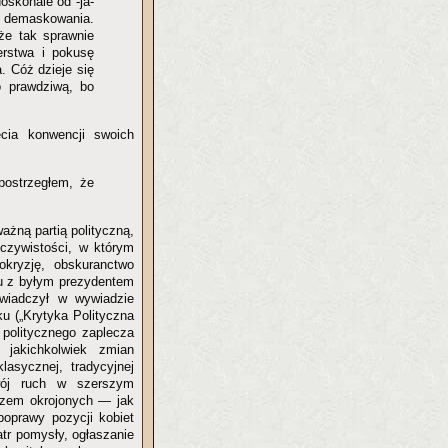
oskonale od -ja-
ji demaskowania.
że tak sprawnie
rstwa i pokusę
. Cóż dzieje się
o prawdziwą, bo
ęcia konwencji swoich
postrzegłem, że
ważną partią polityczną,
eczywistości, w którym
okryzję, obskuranctwo
iu z byłym prezydentem
świadczył w wywiadzie
u („Krytyka Polityczna
 politycznego zaplecza
jakichkolwiek zmian
asycznej, tradycyjnej
swój ruch w szerszym
razem okrojonych — jak
poprawy pozycji kobiet
atr pomysły, ogłaszanie