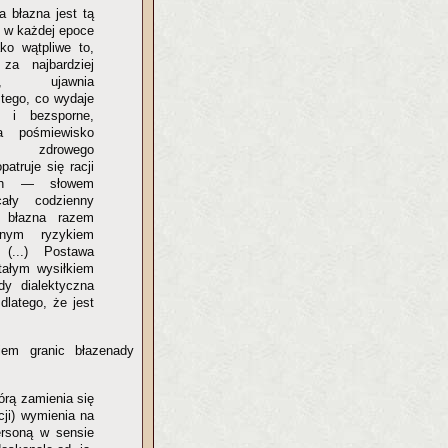
ia błazna jest tą
a w każdej epoce
ko wątpliwe to,
za najbardziej
one, ujawnia
 tego, co wydaje
 i bezsporne,
a pośmiewisko
ści zdrowego
patruje się racji
ch — słowem
ały codzienny
 błazna razem
nnym ryzykiem
 (...) Postawa
stałym wysiłkiem
dy dialektyczna
dlatego, że jest
niem granic błazenady
órą zamienia się
cji) wymienia na
ersoną w sensie