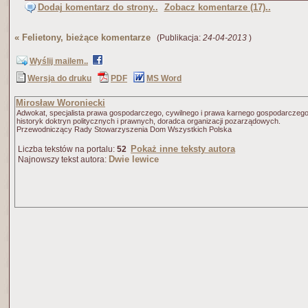
Dodaj komentarz do strony..
Zobacz komentarze (17)..
«
Felietony, bieżące komentarze
(Publikacja:
24-04-2013
)
Wyślij mailem..
Wersja do druku
PDF
MS Word
Mirosław Woroniecki
Adwokat, specjalista prawa gospodarczego, cywilnego i prawa karnego gospodarczego
historyk doktryn politycznych i prawnych, doradca organizacji pozarządowych.
Przewodniczący Rady Stowarzyszenia Dom Wszystkich Polska
Pokaż inne teksty autora
Liczba tekstów na portalu:
52
Dwie lewice
Najnowszy tekst autora: