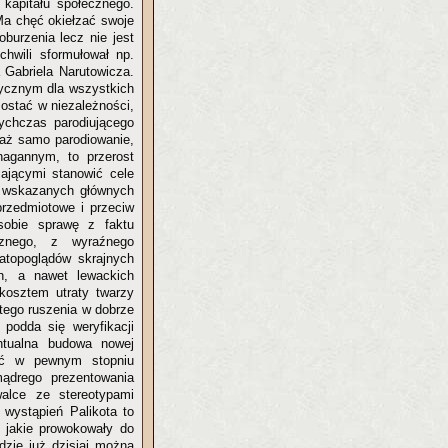
 kapitału społecznego.
 Ma chęć okiełzać swoje
burzenia lecz nie jest
hwili sformułował np.
Gabriela Narutowicza.
itycznym dla wszystkich
ostać w niezależności,
ychczas parodiującego
ciaż samo parodiowanie,
nagannym, to przerost
ającymi stanowić cele
ej wskazanych głównych
przedmiotowe i przeciw
sobie sprawę z faktu
cznego, z wyraźnego
atopoglądów skrajnych
h, a nawet lewackich
 kosztem utraty twarzy
itego ruszenia w dobrze
 podda się weryfikacji
ntualna budowa nowej
eść w pewnym stopniu
mądrego prezentowania
alce ze stereotypami
 wystąpień Palikota to
w jakie prowokowały do
dzie już dzisiaj można