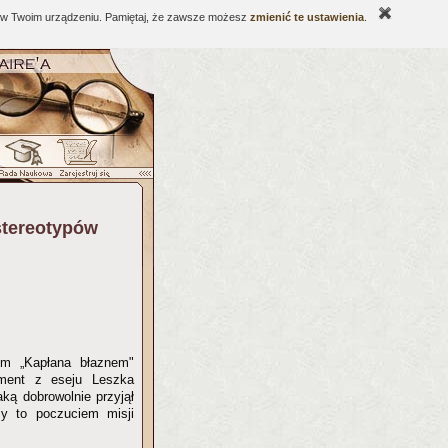
ne w Twoim urządzeniu. Pamiętaj, że zawsze możesz
zmienić te ustawienia
.
stereotypów
ym „Kapłana błaznem"
ment z eseju Leszka
ką dobrowolnie przyjął
zy to poczuciem misji