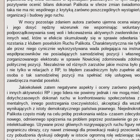
pozytywnie ocenić bilans dokonań Palikota w sferze zmian świadomo
taka nie ma nic wspólnego z krytyką zarówno poszczególnych wystąpień,
organizacji i budowy jego ruchu.
W mocy pozostaje zdaniem autora zarówno ujemna ocena wiaryg
i jego dosyć nędzny wizerunek nie wspominając woluntary
podporządkowywania swej woli i lekceważenia aktywnych zwolenników ru
innych wad, które w efekcie skumulowały się w sprawie odwołania 
rozstania z klubem poselskim Ruchu Palikota. Charakterystyczna nie tylk
ale przez niego cynicznie wykorzystywana wada polegająca na instru
współpracowników nie posiadających samodzielnej pozycji i własne
zorganizowanego elektoratu w sprawie Nowickiej zdominowała zdolno
politycznej pozycji. Niezależnie od różnych zarzutów jakie można było
i nie tylko w relacjach z RP, to błędem zasadniczym było zupełnie ab
osoba o tak samodzielnej pozycji ma spełniać rolę usługową wobe
zawdzięcza mandat poselski.
Jakiekolwiek zatem negatywne aspekty i oceny zarówno pojed
i innych aktywności RP i jego lidera nie powinny jednak i nie mogą mie
dotychczasowych dokonań ruchu w konfrontowaniu społeczeństwa z
mentalnych, innego postrzegania rzeczywistości, akceptacji dla wszelk
wynikających z istoty demokratycznego państwa prawnego. Niejednokro
Palikota często miały na celu próbę przekonania widza- czasem zdecyd
nowego, odmiennego spojrzenia na problem poprzez postawienie go po dr
intelektualnego. Używane przez głównych rozgrywających ruchu figury r
pograniczu obrazy, czy nawet zniewagi dla prowokacji reakcji przeciwni
czy pobudzenia dyskusji odegrały w istocie ogromną rolę wdzierając si