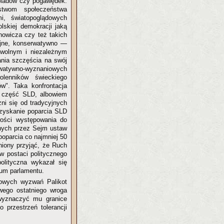
obiadów czy pogawędek.
twom społeczeństwa
i, światopoglądowych
lskiej demokracji jaką
nowicza czy też takich
ycyjne, konserwatywno —
 wolnym i niezależnym
nia szczęścia na swój
watywno-wyznaniowych
olenników świeckiego
w". Taka konfrontacja
ą część SLD, albowiem
żni się od tradycyjnych
ozyskanie poparcia SLD
wości występowania do
nych przez Sejm ustaw
poparcia co najmniej 50
niony przyjąć, że Ruch
w postaci politycznego
polityczna wykazał się
rum parlamentu.
nowych wyzwań Palikot
wego ostatniego wroga
 wyznaczyć mu granice
 przestrzeń tolerancji