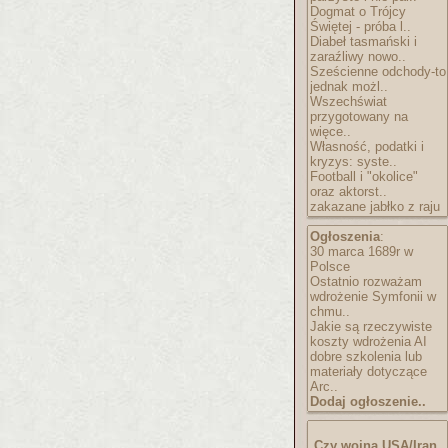
Dogmat o Trójcy
Świętej - próba l..
Diabeł tasmański i
zaraźliwy nowo..
Sześcienne odchody-to
jednak możl..
Wszechświat
przygotowany na
więce..
Własność, podatki i
kryzys: syste..
Football i "okolice"
oraz aktorst..
zakazane jabłko z raju
Ogłoszenia
:
30 marca 1689r w
Polsce
Ostatnio rozważam
wdrożenie Symfonii w
chmu..
Jakie są rzeczywiste
koszty wdrożenia AI
dobre szkolenia lub
materiały dotyczące
Arc..
Dodaj ogłoszenie..
Czy wojna USA/Iran