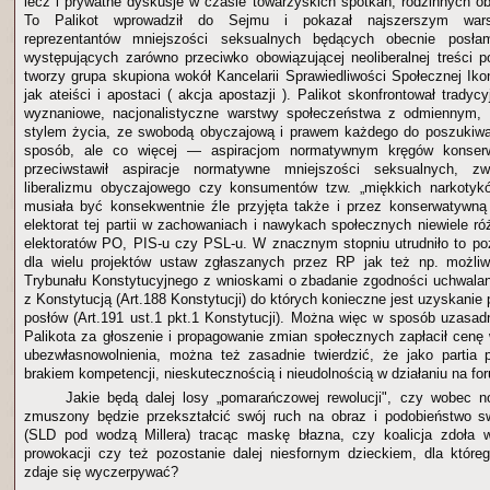
lecz i prywatne dyskusje w czasie towarzyskich spotkań, rodzinnych 
To Palikot wprowadził do Sejmu i pokazał najszerszym wars
reprezentantów mniejszości seksualnych będących obecnie posłam
występujących zarówno przeciwko obowiązującej neoliberalnej treści po
tworzy grupa skupiona wokół Kancelarii Sprawiedliwości Społecznej Iko
jak ateiści i apostaci ( akcja apostazji ). Palikot skonfrontował trad
wyznaniowe, nacjonalistyczne warstwy społeczeństwa z odmiennym,
stylem życia, ze swobodą obyczajową i prawem każdego do poszukiwa
sposób, ale co więcej — aspiracjom normatywnym kręgów konser
przeciwstawił aspiracje normatywne mniejszości seksualnych, zw
liberalizmu obyczajowego czy konsumentów tzw. „miękkich narkotykó
musiała być konsekwentnie źle przyjęta także i przez konserwatywn
elektorat tej partii w zachowaniach i nawykach społecznych niewiele ró
elektoratów PO, PIS-u czy PSL-u. W znacznym stopniu utrudniło to p
dla wielu projektów ustaw zgłaszanych przez RP jak też np. możli
Trybunału Konstytucyjnego z wnioskami o zbadanie zgodności uchwala
z Konstytucją (Art.188 Konstytucji) do których konieczne jest uzyskanie 
posłów (Art.191 ust.1 pkt.1 Konstytucji). Można więc w sposób uzasad
Palikota za głoszenie i propagowanie zmian społecznych zapłacił cenę 
ubezwłasnowolnienia, można też zasadnie twierdzić, że jako partia 
brakiem kompetencji, nieskutecznością i nieudolnością w działaniu na fo
Jakie będą dalej losy „pomarańczowej rewolucji", czy wobec 
zmuszony będzie przekształcić swój ruch na obraz i podobieństwo s
(SLD pod wodzą Millera) tracąc maskę błazna, czy koalicja zdoła
prowokacji czy też pozostanie dalej niesfornym dzieckiem, dla którego
zdaje się wyczerpywać?