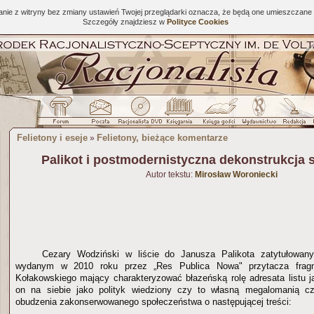
tanie z witryny bez zmiany ustawień Twojej przeglądarki oznacza, że będą one umieszcza
Szczegóły znajdziesz w
Polityce Cookies
Felietony i eseje
Felietony, bieżące komentarze
»
Palikot i postmodernistyczna dekonstrukcja 
Autor tekstu:
Mirosław Woroniecki
Cezary Wodziński w liście do Janusza Palikota zatytułowan
wydanym w 2010 roku przez „Res Publica Nowa" przytacza frag
Kołakowskiego mający charakteryzować błazeńską rolę adresata listu ja
on na siebie jako polityk wiedziony czy to własną megalomanią c
obudzenia zakonserwowanego społeczeństwa o następującej treści: