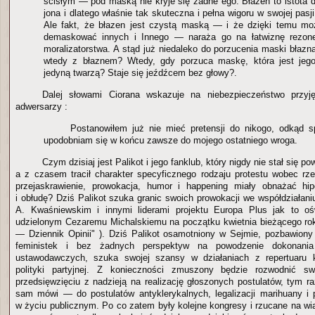
ścisłym — pod maską nie kryje się żadne ego. Błazen to istota d
jona i dlatego właśnie tak skuteczna i pełna wigoru w swojej pas
Ale fakt, że błazen jest czystą maską — i że dzięki temu mo
demaskować innych i Innego — naraża go na łatwiznę rezone
moralizatorstwa. A stąd już niedaleko do porzucenia maski błazna
wtedy z błaznem? Wtedy, gdy porzuca maskę, która jest jeg
jedyną twarzą? Staje się jeźdźcem bez głowy?.
Dalej słowami Ciorana wskazuje na niebezpieczeństwo przyj
adwersarzy :
Postanowiłem już nie mieć pretensji do nikogo, odkąd s
upodobniam się w końcu zawsze do mojego ostatniego wroga.
Czym dzisiaj jest Palikot i jego fanklub, który nigdy nie stał się po
a z czasem tracił charakter specyficznego rodzaju protestu wobec rz
przejaskrawienie, prowokacja, humor i happening miały obnażać hip
i obłudę? Dziś Palikot szuka granic swoich prowokacji we współdziałan
A. Kwaśniewskim i innymi liderami projektu Europa Plus jak to o
udzielonym Cezaremu Michalskiemu na początku kwietnia bieżącego rok
— Dziennik Opinii" ). Dziś Palikot osamotniony w Sejmie, pozbawiony
feministek i bez żadnych perspektyw na powodzenie dokonania 
ustawodawczych, szuka swojej szansy w działaniach z repertuaru kl
polityki partyjnej. Z konieczności zmuszony będzie rozwodnić 
przedsięwzięciu z nadzieją na realizację głoszonych postulatów, tym 
sam mówi — do postulatów antyklerykalnych, legalizacji marihuany i 
w życiu publicznym. Po co zatem były kolejne kongresy i rzucane na wi