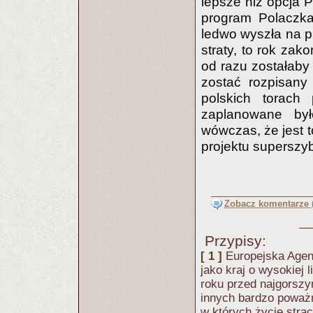
lepsze niż opcja 
program Polaczka
ledwo wyszła na pr
straty, to rok zak
od razu zostałaby 
zostać rozpisany
polskich torach
zaplanowane było
wówczas, że jest t
projektu superszyb
Zobacz komentarze (
Przypisy:
[ 1 ]
Europejska Age
jako kraj o wysokiej
roku przed najgorsz
innych bardzo poważn
w których życie strac