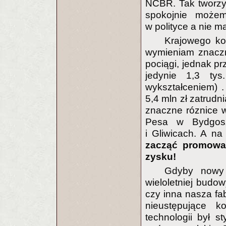
NCBR. Tak tworzy 
spokojnie możemy
w polityce a nie m
Krajowego ko
wymieniam znaczn
pociągi, jednak p
jedynie 1,3 ty
wykształceniem) 
5,4 mln zł zatrudni
znaczne róznice w
Pesa w Bydgos
i Gliwicach. A na
zacząć promować 
zysku!
Gdyby nowy 
wieloletniej budow
czy inna nasza fa
nieustępujące ko
technologii był s