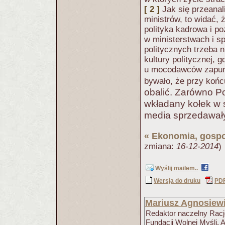
[ 2 ]
Jak się przeanal
ministrów, to widać,
polityka kadrowa i p
w ministerstwach i s
politycznych trzeba n
kultury politycznej, 
u mocodawców zapunkt
bywało, że przy końc
obalić. Zarówno Po
wkładany kołek w s
media sprzedawały 
«
Ekonomia, gospo
zmiana:
16-12-2014
)
Wyślij mailem..
Wersja do druku
PD
Mariusz Agnosiew
Redaktor naczelny Racjo
Fundacji Wolnej Myśli. 