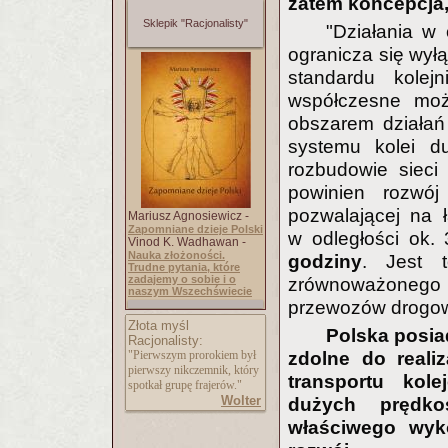
zatem koncepcja,
Sklepik "Racjonalisty"
"Działania w
ogranicza się wył
standardu kolej
współczesne moż
obszarem działań
systemu kolei du
rozbudowie sieci
powinien rozwój 
pozwalającej na ł
Mariusz Agnosiewicz -
Zapomniane dzieje Polski
w odległości ok.
Vinod K. Wadhawan -
Nauka złożoności.
godziny
. Jest t
Trudne pytania, które
zadajemy o sobie i o
zrównoważonego 
naszym Wszechświecie
przewozów drogowy
Złota myśl
Polska posia
Racjonalisty:
zdolne do reali
"Pierwszym prorokiem był
pierwszy nikczemnik, który
transportu kol
spotkał grupę frajerów."
Wolter
dużych prędko
właściwego wyko