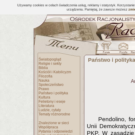
Używamy cookies w celach świadczenia usług, reklamy i statystyk. Korzystani
urządzeniu. Pamiętaj, że zawsze możesz
zmie
Państwo i polityk
Światopogląd
Religie i sekty
Biblia
Kościół i Katolicyzm
Filozofia
Nauka
A
Społeczeństwo
Prawo
Państwo i polityka
Kultura
Felietony i eseje
Literatura
Ludzie, cytaty
Tematy różnorodne
Pendolino, fo
Znalezione w sieci
Unii Demokratycz
Współpraca
Pytania i odpowiedzi
PKP. W zasadzie 