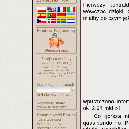
Listy od czytelników
Pierwszy kontra
wówczas dzięki ko
miałby po czym jeź
Fundusz Racjonalisty
Wesprzyj nas..
Zarejestrowaliśmy
295.774.327
wizyt
Ponad 1062 autorów
napisało
dla nas 7343
tekstów.
Zajęłyby one 28930
stron A4
Wyszukaj na stronach:
Kryteria szczegółowe
wpuszczono Interc
Najnowsze strony..
Archiwum streszczeń..
ok. 2,64 mld zł!
Ostatnie wątki Forum
:
Co gorsza ni
iluzja wolności
quasipendolino. P
Wzór na liczby
parzyste i nie par..