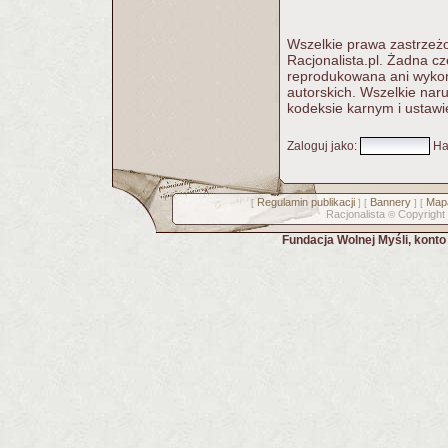
Wszelkie prawa zastrzeżo
Racjonalista.pl. Żadna c
reprodukowana ani wykorz
autorskich. Wszelkie nar
kodeksie karnym i ustawi
Zaloguj jako
:
Ha
Regulamin publikacji
Bannery
Mapa
[
] [
] [
Racjonalista
Copyright
©
Fundacja Wolnej Myśli, kont