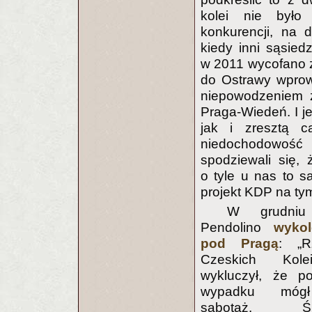
kolei nie było
konkurencji, na 
kiedy inni sąsied
w 2011 wycofano z
do Ostrawy wprow
niepowodzeniem za
Praga-Wiedeń. I 
jak i zresztą c
niedochodowość
spodziewali się,
o tyle u nas to 
projekt KDP na tym
W grudniu
Pendolino
wykol
pod Pragą
: „R
Czeskich Kol
wykluczył, że 
wypadku móg
sabotaż. Śle