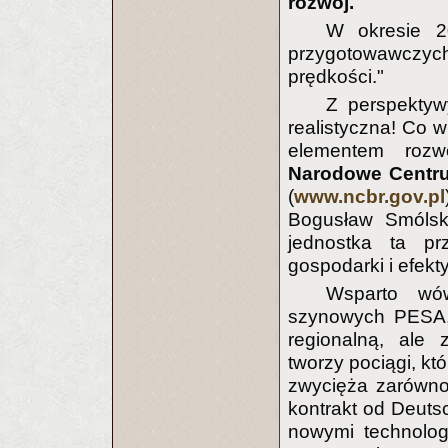
rozwój.
W okresie 2
przygotowawczy
prędkości."
Z perspektyw
realistyczna! Co wi
elementem rozwo
Narodowe Centr
(
www.ncbr.gov.pl
Bogusław Smólsk
jednostka ta p
gospodarki i efek
Wsparto wów
szynowych PESA, k
regionalną, ale
tworzy pociągi, kt
zwycięża zarówno 
kontrakt od Deuts
nowymi technolog