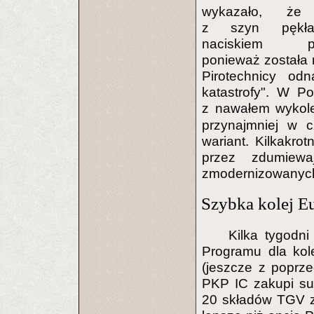
wykazało, że
z szyn pękł
naciskiem po
ponieważ została 
Pirotechnicy odn
katastrofy". W P
z nawałem wykol
przynajmniej w c
wariant. Kilkakro
przez zdumiewa
zmodernizowanych
Szybka kolej E
Kilka tygodni
Programu dla kol
(jeszcze z poprz
PKP IC zakupi su
20 składów TGV za