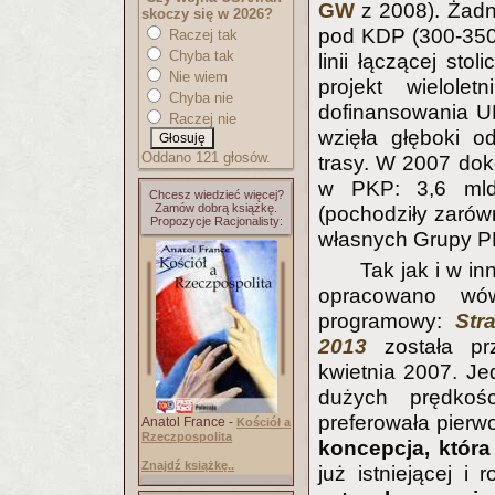
GW
z 2008). Żadna
skoczy się w 2026?
pod KDP (300-350 
Raczej tak
Chyba tak
linii łączącej sto
Nie wiem
projekt wielole
Chyba nie
dofinansowania U
Raczej nie
wzięła głęboki o
Oddano 121 głosów.
trasy. W 2007 do
w PKP: 3,6 mld 
Chcesz wiedzieć więcej?
Zamów dobrą książkę.
(pochodziły zarów
Propozycje Racjonalisty:
własnych Grupy P
Tak jak i w in
opracowano wó
programowy:
Str
2013
została prz
kwietnia 2007. Je
dużych prędkoś
preferowała pierw
Anatol France -
Kościół a
Rzeczpospolita
koncepcja, która 
Znajdź książkę..
już istniejącej i 