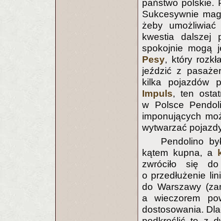
państwo polskie. 
Sukcesywnie magi
żeby umożliwiać
kwestia dalszej 
spokojnie mogą 
Pesy
, który roz
jeździć z pasaże
kilka pojazdów p
Impuls
, ten ost
w Polsce Pendoli
imponujących możl
wytwarzać pojazdy
Pendolino b
kątem kupna, a
zwróciło się d
o przedłużenie li
do Warszawy (zamy
a wieczorem pow
dostosowania. Dla
podkreślić to z 