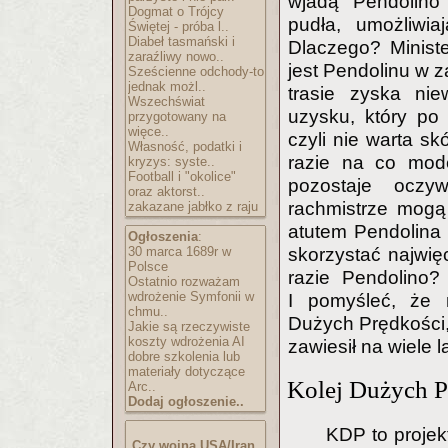
wjadą Pendolino
Dogmat o Trójcy
pudła, umożliwia
Świętej - próba l..
Diabeł tasmański i
Dlaczego? Minister
zaraźliwy nowo..
jest Pendolinu w 
Sześcienne odchody-to
jednak możl..
trasie zyska nie
Wszechświat
uzysku, który po
przygotowany na
więce..
czyli nie warta s
Własność, podatki i
razie na co mod
kryzys: syste..
Football i "okolice"
pozostaje oczyw
oraz aktorst..
rachmistrze mogą
zakazane jabłko z raju
atutem Pendolina 
Ogłoszenia
:
30 marca 1689r w
skorzystać najwię
Polsce
razie Pendolino?
Ostatnio rozważam
wdrożenie Symfonii w
I pomyśleć, że 
chmu..
Dużych Prędkości, 
Jakie są rzeczywiste
koszty wdrożenia AI
zawiesił na wiele la
dobre szkolenia lub
materiały dotyczące
Kolej Dużych P
Arc..
Dodaj ogłoszenie..
KDP to projek
Czy wojna USA/Iran