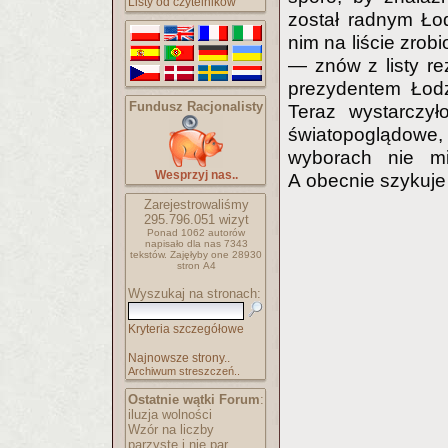
Listy od czytelników
został radnym Łod
nim na liście zro
— znów z listy r
prezydentem Łodz
Fundusz Racjonalisty
Teraz wystarczył
światopoglądowe,
wyborach nie m
Wesprzyj nas..
A obecnie szykuje 
Zarejestrowaliśmy
295.796.051
wizyt
Ponad 1062 autorów
napisało
dla nas 7343
tekstów.
Zajęłyby one 28930
stron A4
Wyszukaj na stronach:
Kryteria szczegółowe
Najnowsze strony..
Archiwum streszczeń..
Ostatnie wątki Forum
:
iluzja wolności
Wzór na liczby
parzyste i nie par..