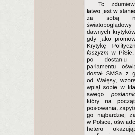
To zdumiew
łatwo jest w stani
za sobą na
światopoglądo
dawnych krytyków
gdy jako promow
Krytykę Politycz
faszyzm
w PiSie.
po dostaniu
parlamentu oświ
dostał SMSa z gr
od Wałęsy, wzor
wpiął sobie w kl
swego
posłanni
który na począ
posłowania, zapyta
go najbardziej z
w Polsce, oświadc
hetero okazuj