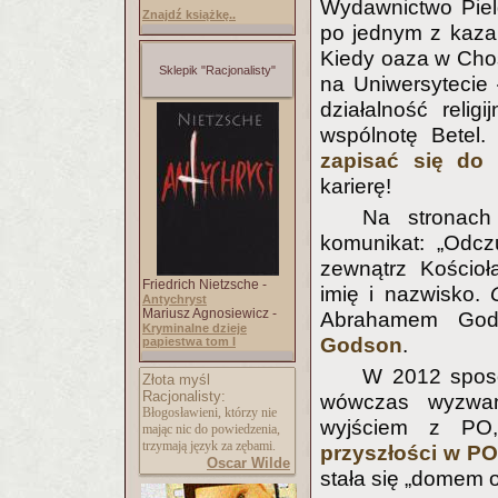
Wydawnictwo Piel
Znajdź książkę..
po jednym z kazań
Kiedy oaza w Chosz
Sklepik "Racjonalisty"
na Uniwersytecie
działalność relig
wspólnotę Betel.
zapisać się do 
karierę!
Na stronach 
komunikat: „Odc
zewnątrz Kościoł
Friedrich Nietzsche -
imię i nazwisko.
Antychryst
Mariusz Agnosiewicz -
Abrahamem God
Kryminalne dzieje
Godson
.
papiestwa tom I
W 2012 sposo
Złota myśl
Racjonalisty:
wówczas wyzwa
Błogosławieni, którzy nie
wyjściem z P
mając nic do powiedzenia,
trzymają język za zębami.
przyszłości w PO
Oscar Wilde
stała się „domem op