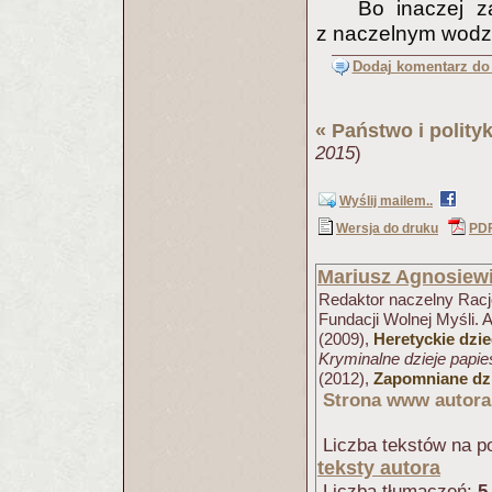
Bo inaczej z
z naczelnym wod
Dodaj komentarz do 
«
Państwo i polity
2015
)
Wyślij mailem..
Wersja do druku
PD
Mariusz Agnosiew
Redaktor naczelny Racjo
Fundacji Wolnej Myśli. 
(2009),
Heretyckie dzi
Kryminalne dzieje papi
(2012),
Zapomniane dzi
Strona www autora
Liczba tekstów na po
teksty autora
Liczba tłumaczeń:
5