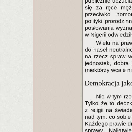
publicznie uczucia
się za ręce męż
przeciwko homon
polityki prorodzi
posłowania wyznaw
w Nigerii odwiedził
Wielu na praw
do haseł neutraln
na rzecz spraw w
jednostek, dobra 
(niektórzy wcale ni
Demokracja jak
Nie w tym rze
Tylko że to decz
z religii na świa
nad tym, co sobie
Każdego prawie d
sprawy. Najłatwi