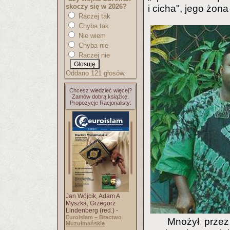
skoczy się w 2026?
i cicha", jego żon
Raczej tak
Chyba tak
Nie wiem
Chyba nie
Raczej nie
Oddano 121 głosów.
Chcesz wiedzieć więcej?
Zamów dobrą książkę.
Propozycje Racjonalisty:
Jan Wójcik, Adam A.
Myszka, Grzegorz
Lindenberg (red.) -
Euroislam – Bractwo
Mnożył przez 
Muzułmańskie