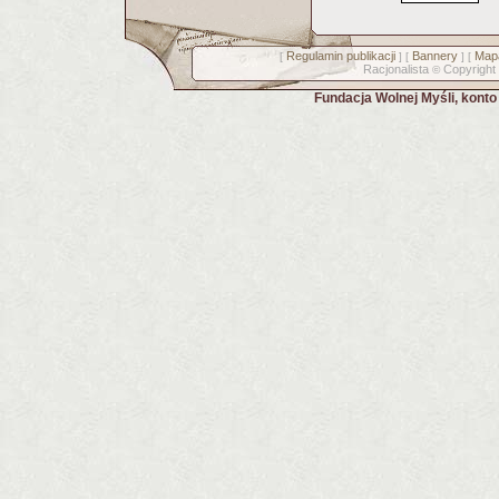
Regulamin publikacji
Bannery
Mapa
[
] [
] [
Racjonalista
Copyright
©
Fundacja Wolnej Myśli, kont