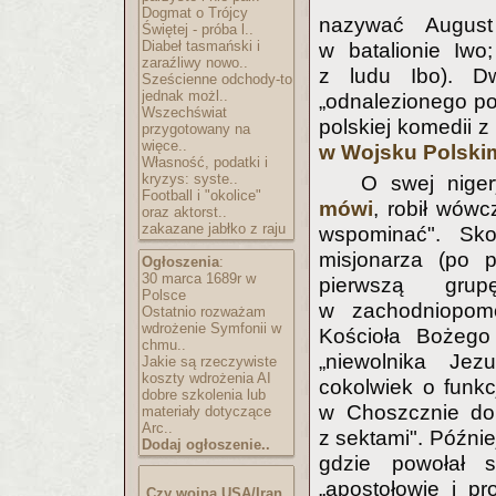
Dogmat o Trójcy
nazywać August
Świętej - próba l..
Diabeł tasmański i
w batalionie Iwo
zaraźliwy nowo..
z ludu Ibo). Dw
Sześcienne odchody-to
jednak możl..
„odnalezionego po
Wszechświat
polskiej komedii z
przygotowany na
więce..
w Wojsku Polski
Własność, podatki i
kryzys: syste..
O swej niger
Football i "okolice"
mówi
, robił wówc
oraz aktorst..
zakazane jabłko z raju
wspominać". Skoń
misjonarza (po p
Ogłoszenia
:
30 marca 1689r w
pierwszą grup
Polsce
w zachodniopomo
Ostatnio rozważam
wdrożenie Symfonii w
Kościoła Bożego
chmu..
„niewolnika Jez
Jakie są rzeczywiste
koszty wdrożenia AI
cokolwiek o funk
dobre szkolenia lub
w Choszcznie do 
materiały dotyczące
Arc..
z sektami". Późni
Dodaj ogłoszenie..
gdzie powołał 
„apostołowie i p
Czy wojna USA/Iran