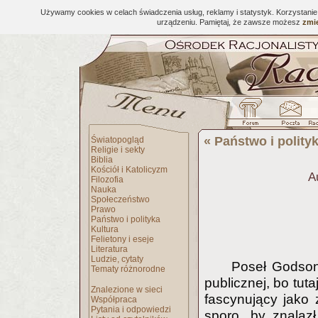
Używamy cookies w celach świadczenia usług, reklamy i statystyk. Korzystani
urządzeniu. Pamiętaj, że zawsze możesz
zmie
«
Państwo i polity
Światopogląd
Religie i sekty
Biblia
Kościół i Katolicyzm
A
Filozofia
Nauka
Społeczeństwo
Prawo
Państwo i polityka
Kultura
Felietony i eseje
Literatura
Ludzie, cytaty
Poseł Godson 
Tematy różnorodne
publicznej, bo tut
Znalezione w sieci
fascynujący jako
Współpraca
Pytania i odpowiedzi
sporo, by znalazł