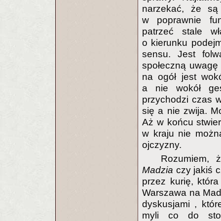
narzekać, że są 
w poprawnie fun
patrzeć stale 
o kierunku podej
sensu. Jest folwa
społeczną uwagę 
na ogół jest wokó
a nie wokół ges
przychodzi czas w
się a nie zwija. 
Aż w końcu stwier
w kraju nie możn
ojczyzny.
Rozumiem, ż
Madzia
czy jakiś 
przez kurię, któr
Warszawa na Madon
dyskusjami , któr
myli co do sto