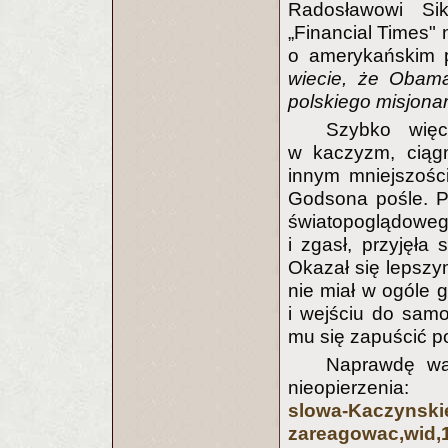
Radosławowi Si
„Financial Times"
o amerykańskim 
wiecie, że Obama
polskiego misjona
Szybko więc
w kaczyzm, ciągn
innym mniejszośc
Godsona pośle. P
światopoglądoweg
i zgasł, przyjęła
Okazał się lepsz
nie miał w ogóle 
i wejściu do samo
mu się zapuścić po
Naprawdę wa
nieopierzeni
slowa-Kaczynski
zareagowac,wid,