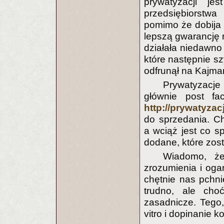
prywatyzacji je
przedsiębiorst
pomimo że dobija 
lepszą gwarancję r
działała niedawno 
które następnie sz
odfrunął na Kajma
Prywatyzacje
głównie post fa
http://prywatyzac
do sprzedania. Ch
a wciąż jest co sp
dodane, które zost
Wiadomo, że
zrozumienia i ogar
chętnie nas pchn
trudno, ale ch
zasadnicze. Tego
vitro i dopinanie 