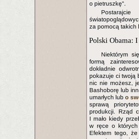
o pietruszkę".
Postarajci
światopoglądowych
za pomocą takich l
Polski Obama: I
Niektórym si
formą zainteres
dokładnie odwrotn
pokazuje ci twoją 
nic nie możesz, je
Bashoborę lub inn
umarłych lub
o sw
sprawą priorytet
produkcji. Rząd c
I mało kiedy przeb
w ręce o których
Efektem tego, że