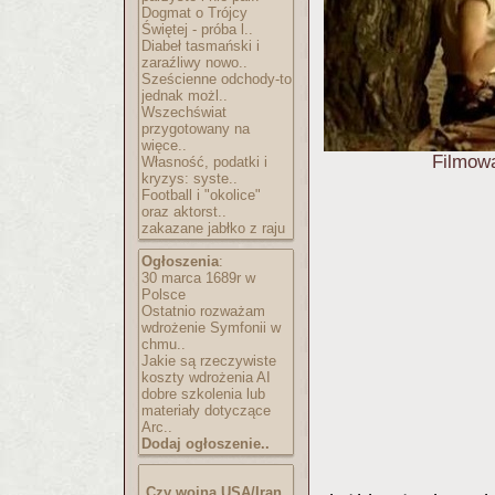
Dogmat o Trójcy
Świętej - próba l..
Diabeł tasmański i
zaraźliwy nowo..
Sześcienne odchody-to
jednak możl..
Wszechświat
przygotowany na
więce..
Filmow
Własność, podatki i
kryzys: syste..
Football i "okolice"
oraz aktorst..
zakazane jabłko z raju
Ogłoszenia
:
30 marca 1689r w
Polsce
Ostatnio rozważam
wdrożenie Symfonii w
chmu..
Jakie są rzeczywiste
koszty wdrożenia AI
dobre szkolenia lub
materiały dotyczące
Arc..
Dodaj ogłoszenie..
Czy wojna USA/Iran