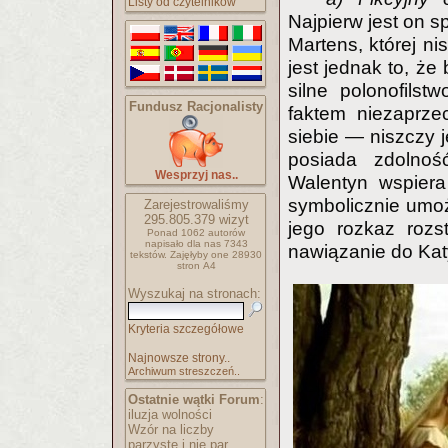
Listy od czytelników
Najpierw jest on s
Martens, której ni
jest jednak to, że
silne polonofilst
Fundusz Racjonalisty
faktem niezaprze
siebie — niszczy j
posiada zdolnoś
Wesprzyj nas..
Walentyn wspiera
symbolicznie umożl
Zarejestrowaliśmy
295.805.379
wizyt
jego rozkaz rozs
Ponad 1062 autorów
napisało
dla nas 7343
nawiązanie do Kat
tekstów.
Zajęłyby one 28930
stron A4
Wyszukaj na stronach:
Kryteria szczegółowe
Najnowsze strony..
Archiwum streszczeń..
Ostatnie wątki Forum
:
iluzja wolności
Wzór na liczby
parzyste i nie par..