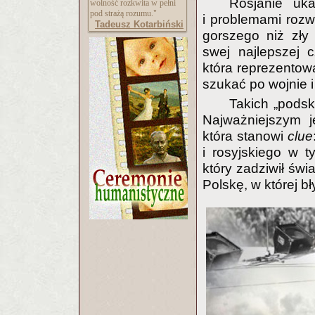
Rosjanie uka
wolność rozkwita w pełni
pod strażą rozumu."
i problemami rozw
Tadeusz Kotarbiński
gorszego niż zły
swej najlepszej c
która reprezentowa
szukać po wojnie i
Takich „podsk
Najważniejszym 
która stanowi
clue
i rosyjskiego w t
który zadziwił świ
Polskę, w której b