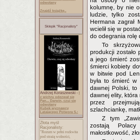
na osoby o niem
odwołany
kolumnę, by nie o
Znajdź książkę..
ludzie, tylko zos
Hermana zagrał M
Sklepik "Racjonalisty"
wcielił się w post
do odegrania rolę
To skrzyżow
produkcji zostało 
a jego śmierć zos
śmierci kobiety do
w bitwie pod Len
była to śmierć w 
dawnej Polski, to
Andrzej Koraszewski -
I
dawnej elity, któr
z wichru odezwał się
Pan... Darwin, czuj się
przez przejmuj
odwołany
Kubek wyznawcy
szlachciankę, ma
Latającego Potwora S.:
Z tym „Zawi
Złota myśl
zostają Polacy 
Racjonalisty:
małostkowość, zło
"Rozum w pełni rozkwita
pod strażą wolności,