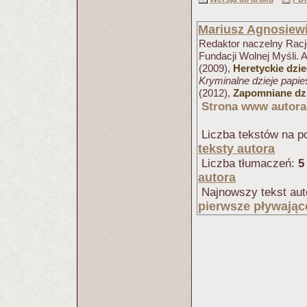
Mariusz Agnosiew
Redaktor naczelny Racjo
Fundacji Wolnej Myśli. 
(2009),
Heretyckie dzi
Kryminalne dzieje papi
(2012),
Zapomniane dzi
Strona www autora
Liczba tekstów na po
teksty autora
Liczba tłumaczeń:
5
autora
Najnowszy tekst aut
pierwsze pływając