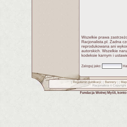
Wszelkie prawa zastrzeżo
Racjonalista.pl. Żadna c
reprodukowana ani wykorz
autorskich. Wszelkie nar
kodeksie karnym i ustawi
Zaloguj jako
:
Ha
Regulamin publikacji
Bannery
Mapa
[
] [
] [
Racjonalista
Copyright
©
Fundacja Wolnej Myśli, kont