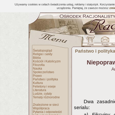
Używamy cookies w celach świadczenia usług, reklamy i statystyk. Korzystani
urządzeniu. Pamiętaj, że zawsze możesz
zmie
Państwo i polityk
Światopogląd
Religie i sekty
Biblia
Niepopraw
Kościół i Katolicyzm
Filozofia
Nauka
A
Społeczeństwo
Prawo
Państwo i polityka
Kultura
Felietony i eseje
Literatura
Ludzie, cytaty
Tematy różnorodne
Dwa zasadnic
Znalezione w sieci
serialu:
Współpraca
Pytania i odpowiedzi
a) Fikcyjny 