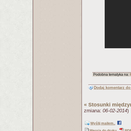
Podobna tematyka na:
Dodaj komentarz do 
«
Stosunki międz
zmiana:
06-02-2014
)
Wyślij mailem..
Wersja do druku
PD