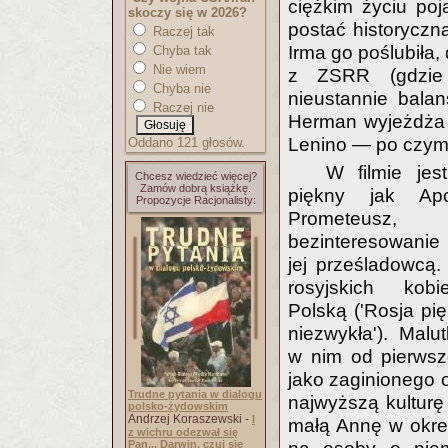
ciężkim życiu poj
skoczy się w 2026?
postać historyczn
Raczej tak
Irma go poślubiła,
Chyba tak
Nie wiem
z ZSRR (gdzie 
Chyba nie
nieustannie balan
Raczej nie
Herman wyjeżdża r
Lenino — po czym 
Oddano 121 głosów.
W filmie jes
Chcesz wiedzieć więcej?
Zamów dobrą książkę.
piękny jak Apo
Propozycje Racjonalisty:
Prometeusz
bezinteresowanie 
jej prześladowcą.
rosyjskich kobi
Polską ('Rosja pię
niezwykła'). Mal
w nim od pierwsze
jako zaginionego o
Trudne pytania w dialogu
najwyższą kulturę
polsko-żydowskim
Andrzej Koraszewski -
I
małą Annę w okres
z wichru odezwał się
Pan... Darwin, czuj się