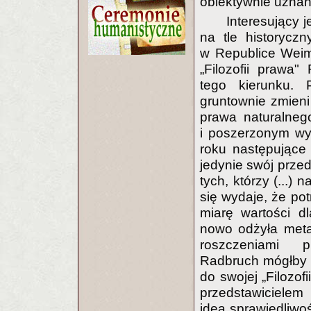
obiektywnie uznan
Interesujący j
na tle historycz
w Republice Weima
„Filozofii prawa
tego kierunku. 
gruntownie zmieni 
prawa naturalneg
i poszerzonym wyd
roku następujące 
jedynie swój prze
tych, którzy (...)
się wydaje, że pot
miarę wartości d
nowo odżyła meta
roszczeniami p
Radbruch mógłby 
do swojej „Filozof
przedstawicielem
idea sprawiedliwo