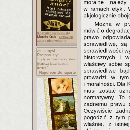
moralne należy 
w ramach etyki. 
akjologicznie oboj
Można w pr
mówić o degradacj
Koszulka racjonalisty
prawo odpowiada
Marcin Kruk -
Człowiek
zajęty niesłychanie
sprawiedliwe, są
sprawiedliwości wy
Złota myśl
Racjonalisty:
historcznych i w
"Są tylko dwie rzeczy, które
właściwy sobie s
jednoczą ludzi: strach i
interes."
sprawiedliwe bąd
Napoleon Bonaparte
prowadzi w tym
i moralności. Dla
musi zostać uzn
normatywny. To 
żadnemu prawu s
Oczywiście żadn
pogodzić z tym 
właśnie, iż istn