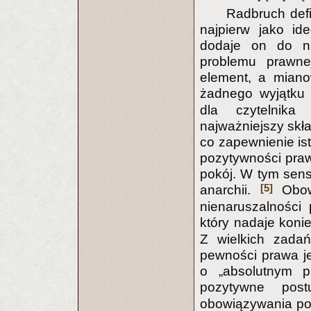
Radbruch defi
najpierw jako id
dodaje on do ni
problemu prawnej
element, a mianow
żadnego wyjątku
dla czytelnik
najważniejszy skł
co zapewnienie is
pozytywności praw
pokój. W tym sen
[5]
anarchii.
Obowi
nienaruszalności
który nadaje koni
Z wielkich zadań
pewności prawa j
o „absolutnym p
pozytywne post
obowiązywania pow