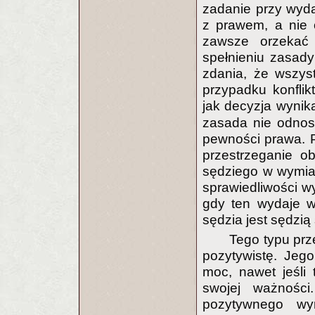
zadanie przy wyd
z prawem, a nie 
zawsze orzekać
spełnieniu zasady
zdania, że wszyst
przypadku konflik
jak decyzja wynik
zasada nie odnosi
pewności prawa. P
przestrzeganie o
sędziego w wymia
sprawiedliwości w
gdy ten wydaje w
sędzia jest sędzią
Tego typu pr
pozytywistę. Jeg
moc, nawet jeśli
swojej ważności
pozytywnego wy