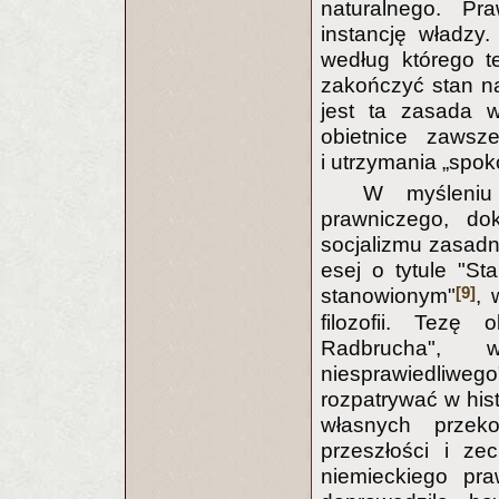
naturalnego. Pr
instancję władzy
według którego t
zakończyć stan n
jest ta zasada w
obietnice zawsz
i utrzymania „spok
W myśleniu
prawniczego, do
socjalizmu zasadn
esej o tytule "S
[9]
stanowionym"
, 
filozofii. Tezę
Radbrucha", w
niesprawiedliweg
rozpatrywać w his
własnych przek
przeszłości i ze
niemieckiego pra