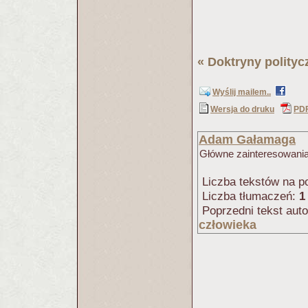
«
Doktryny polityc
Wyślij mailem..
Wersja do druku
PD
Adam Gałamaga
Główne zainteresowania: f
Liczba tekstów na po
Liczba tłumaczeń:
1
Poprzedni tekst aut
człowieka