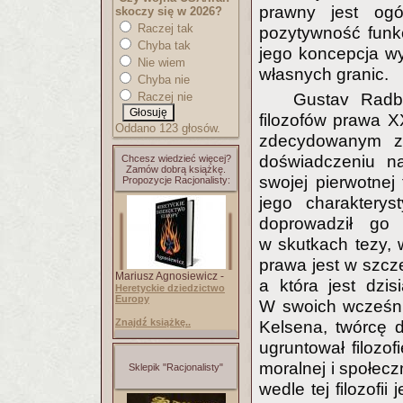
prawny jest og
skoczy się w 2026?
Raczej tak
pozytywność funk
Chyba tak
jego koncepcja w
Nie wiem
własnych granic.
Chyba nie
Raczej nie
Gustav Radbr
filozofów prawa X
Oddano 123 głosów.
zdecydowanym zw
doświadczeniu n
Chcesz wiedzieć więcej?
Zamów dobrą książkę.
swojej pierwotnej 
Propozycje Racjonalisty:
jego charakterys
doprowadził go 
w skutkach tezy, 
prawa jest w szc
Mariusz Agnosiewicz -
a która jest dzi
Heretyckie dziedzictwo
Europy
W swoich wcześni
Znajdź książkę..
Kelsena, twórcę d
ugruntował filozo
moralnej i społec
Sklepik "Racjonalisty"
wedle tej filozof