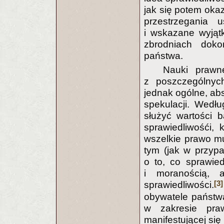
jak się potem oka
przestrzegania 
i wskazane wyjątk
zbrodniach doko
państwa.
Nauki prawne
z poszczególnyc
jednak ogólne, abs
spekulacji. Wedł
służyć wartości b
sprawiedliwośći, 
wszelkie prawo mus
tym (jak w przyp
o to, co sprawie
i moranością, 
[3]
sprawiedliwości.
obywatele państw
w zakresie praw
manifestującej się 