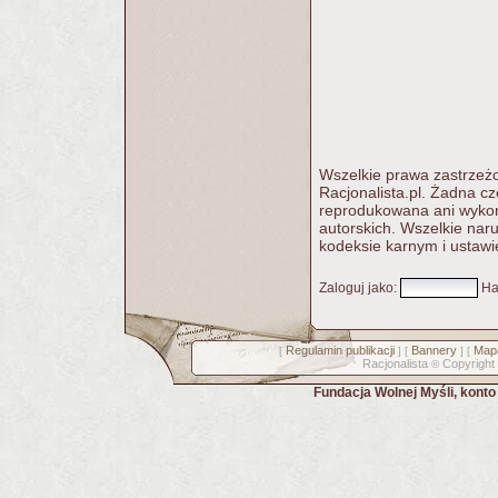
Wszelkie prawa zastrzeżo
Racjonalista.pl. Żadna c
reprodukowana ani wykorz
autorskich. Wszelkie nar
kodeksie karnym i ustawi
Zaloguj jako
:
Ha
Regulamin publikacji
Bannery
Mapa
[
] [
] [
Racjonalista
Copyright
©
Fundacja Wolnej Myśli, kont