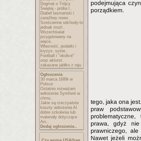
podejmująca czyn
Dogmat o Trójcy
Świętej - próba l..
porządkiem.
Diabeł tasmański i
zaraźliwy nowo..
Sześcienne odchody-to
jednak możl..
Wszechświat
przygotowany na
więce..
Własność, podatki i
kryzys: syste..
Football i "okolice"
oraz aktorst..
zakazane jabłko z raju
Ogłoszenia
:
30 marca 1689r w
Polsce
Ostatnio rozważam
wdrożenie Symfonii w
chmu..
tego, jaka ona jest
Jakie są rzeczywiste
koszty wdrożenia AI
praw podstawow
dobre szkolenia lub
problematyczne,
materiały dotyczące
Arc..
prawa, gdyż ni
Dodaj ogłoszenie..
prawniczego, ale
Nawet jeżeli moż
Czy wojna USA/Iran