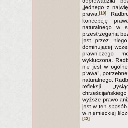
doprowadziła b
„jednego z najwięk
[10]
prawa.
Radbru
koncepcję praw
naturalnego w s
przestrzegania be
jest przez niego
dominującej wcze
prawniczego mo
wykluczona. Radb
nie jest w ogóln
prawa", potrzebne
naturalnego. Radb
refleksji „tys
chrześcijańskiego 
wyższe prawo aniż
jest w ten sposó
w niemieckiej fil
[12]