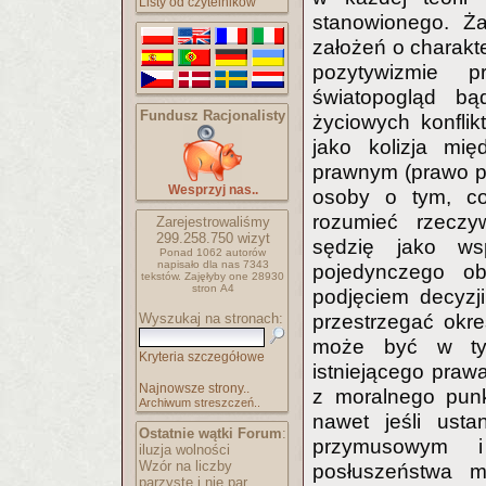
Listy od czytelników
stanowionego. Ż
założeń o charak
pozytywizmie 
światopogląd bą
Fundusz Racjonalisty
życiowych konfli
jako kolizja mi
prawnym (prawo p
Wesprzyj nas..
osoby o tym, co
rozumieć rzeczy
Zarejestrowaliśmy
299.258.750
wizyt
sędzię jako ws
Ponad 1062 autorów
napisało
dla nas 7343
pojedynczego o
tekstów.
Zajęłyby one 28930
stron A4
podjęciem decyzj
Wyszukaj na stronach:
przestrzegać okr
może być w tym
Kryteria szczegółowe
istniejącego praw
Najnowsze strony..
z moralnego punk
Archiwum streszczeń..
nawet jeśli ust
Ostatnie wątki Forum
:
przymusowym i
iluzja wolności
Wzór na liczby
posłuszeństwa 
parzyste i nie par..