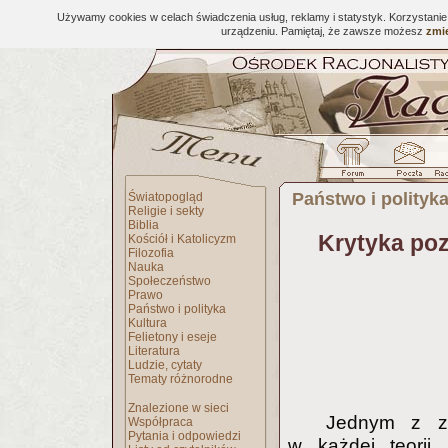
Używamy cookies w celach świadczenia usług, reklamy i statystyk. Korzystani
urządzeniu. Pamiętaj, że zawsze możesz
zmie
Państwo i polityk
Światopogląd
Religie i sekty
Biblia
Krytyka po
Kościół i Katolicyzm
Filozofia
Nauka
Społeczeństwo
Prawo
Państwo i polityka
Kultura
Felietony i eseje
Literatura
Ludzie, cytaty
Tematy różnorodne
Znalezione w sieci
Jednym z za
Współpraca
Pytania i odpowiedzi
w każdej teorii