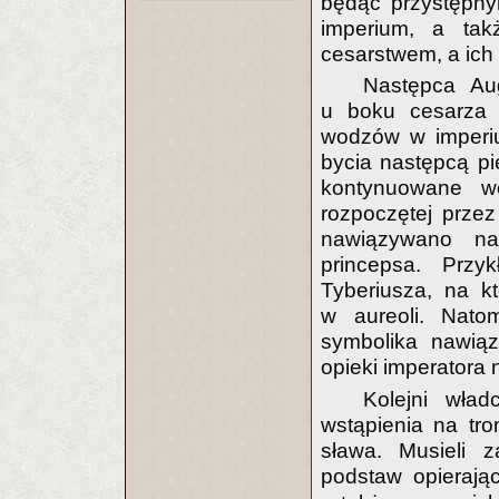
będąc przystępny
imperium, a tak
cesarstwem, a ich 
Następca Aug
u boku cesarza 
wodzów w imperiu
bycia następcą p
kontynuowane wci
rozpoczętej przez
nawiązywano n
princepsa. Prz
Tyberiusza, na k
w aureoli. Nato
symbolika nawią
opieki imperatora 
Kolejni wład
wstąpienia na tro
sława. Musieli 
podstaw opierają