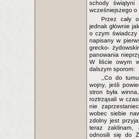
schody świątyni 
wcześniejszego o s
Przez cały o
jednak głównie ja
o czym świadczy 
napisany w pierw
grecko- żydowski
panowania nieprz
W liście owym wy
dalszym sporom:
,,Co do tumu
wojny, jeśli powi
stron była winna
roztrząsali w czas
nie zaprzestaniec
wobec siebie na
zdolny jest przy
teraz zaklinam, 
odnosili się do