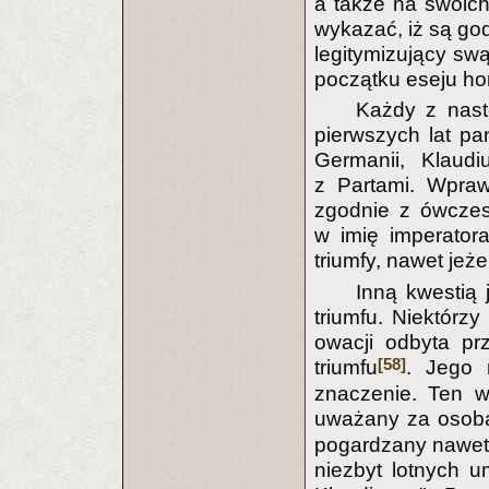
a także na swoich 
wykazać, iż są go
legitymizujący sw
początku eseju ho
Każdy z nast
pierwszych lat p
Germanii, Klaudi
z Partami. Wprawd
zgodnie z ówczes
w imię imperator
triumfy, nawet jeże
Inną kwestią 
triumfu. Niektórz
owacji odbyta pr
[58]
triumfu
. Jego 
znaczenie. Ten w
uważany za osobą
pogardzany nawet 
niezbyt lotnych 