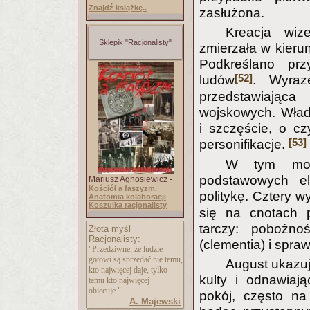
Znajdź książkę..
zasłużona.
Kreacja wiz
Sklepik "Racjonalisty"
zmierzała w kieru
Podkreślano pr
[52]
ludów
. Wyraz
przedstawiając
wojskowych. Wład
i szczęście, o c
[53]
personifikacje.
W tym mom
podstawowych el
Mariusz Agnosiewicz -
Kościół a faszyzm.
politykę. Cztery w
Anatomia kolaboracji
Koszulka racjonalisty
się na cnotach p
tarczy: pobożnośc
Złota myśl
Racjonalisty:
(clementia) i sprawi
"Przedziwne, że ludzie
gotowi są sprzedać nie temu,
August ukazu
kto najwięcej daje, tylko
kulty i odnawiaj
temu kto najwięcej
obiecuje."
pokój, często na
A. Majewski