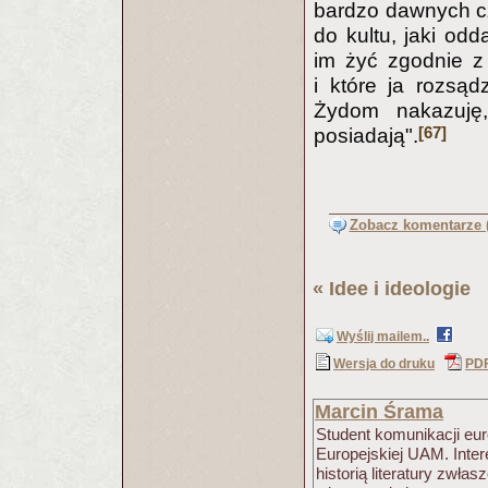
bardzo dawnych cz
do kultu, jaki od
im żyć zgodnie z
i które ja rozsąd
Żydom nakazuję,
[67]
posiadają".
Zobacz komentarze (
«
Idee i ideologie
(
Wyślij mailem..
Wersja do druku
PD
Marcin Śrama
Student komunikacji euro
Europejskiej UAM. Intere
historią literatury zwła