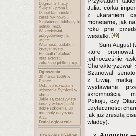
Przykładami takic
Dogmat o Trójcy
Julia, córka impe
Świętej - próba l..
Diabeł tasmański i
z ukaraniem os
zaraźliwy nowo..
monetarne, jak na
Sześcienne odchody-to
jednak możl..
roku pne przeds
Wszechświat
[49]
westalki.
przygotowany na
więce..
Sam August (
Własność, podatki i
kryzys: syste..
które promował
Football i "okolice"
jednocześnie łas
oraz aktorst..
zakazane jabłko z raju
Charakteryzował 
Ogłoszenia
:
Szanował senato
30 marca 1689r w
z Liwią, matką 
Polsce
Ostatnio rozważam
wystawiane prz
wdrożenie Symfonii w
skromnością i mi
chmu..
Jakie są rzeczywiste
Pokoju, czy Ołta
koszty wdrożenia AI
użyteczności char
dobre szkolenia lub
materiały dotyczące
jak już zresztą pi
Arc..
władcy).
Dodaj ogłoszenie..
Augustus —
Czy wojna USA/Iran