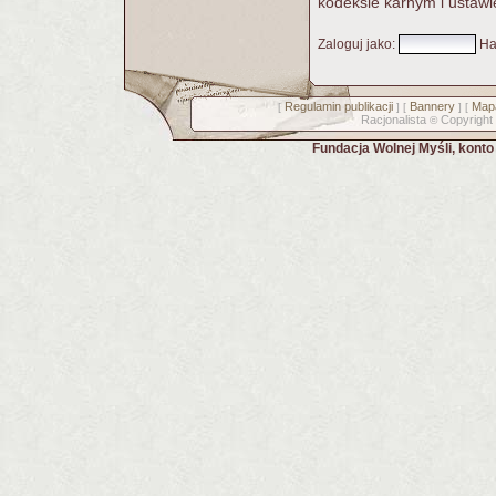
kodeksie karnym i ustawi
Zaloguj jako
:
Ha
Regulamin publikacji
Bannery
Mapa
[
] [
] [
Racjonalista
Copyright
©
Fundacja Wolnej Myśli, kont