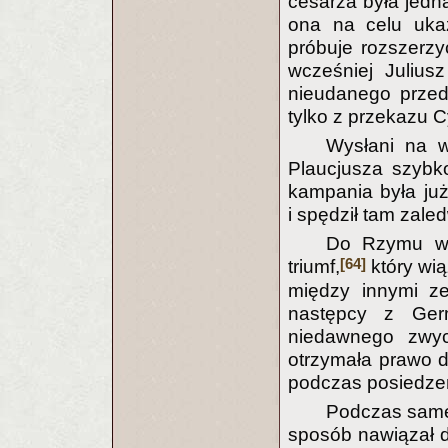
cesarza była jedn
ona na celu ukaz
próbuje rozszerzy
wcześniej Julius
nieudanego przeds
tylko z przekazu C
Wysłani na 
Plaucjusza szybk
kampania była ju
i spędził tam zaled
Do Rzymu wró
[64]
triumf,
który wią
między innymi ze
następcy z Ger
niedawnego zwyc
otrzymała prawo d
podczas posiedze
Podczas samej
sposób nawiązał 