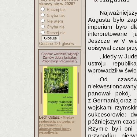
skoczy się w 2026?
Raczej tak
Najważniejsz
Chyba tak
Augusta było zap
Nie wiem
imperium było dl
Chyba nie
interpretowane 
Raczej nie
Jeszcze w V wie
Oddano 121 głosów.
opisywał czas przy
Chcesz wiedzieć więcej?
,,kiedy w Jud
Zamów dobrą książkę.
Propozycje Racjonalisty:
ustroju republi
wprowadził w świe
Od czasów
niekwestionowany
panował pokój. K
z Germanią oraz 
wojskami rzymskim
sukcesorowie: d
Lech Ostasz -
Między
późniejszym czas
realnością a utopią: w
poszukiwaniu
Rzymie byli oni 
alternatywnej formy
współbycia
przypadku pierw