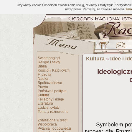
Używamy cookies w celach świadczenia usług, reklamy i statystyk. Korzystani
urządzeniu. Pamiętaj, że zawsze możesz
zmie
Kultura
Idee i id
Światopogląd
»
Religie i sekty
Biblia
Ideologicz
Kościół i Katolicyzm
Filozofia
Nauka
Społeczeństwo
Prawo
Państwo i polityka
Kultura
Felietony i eseje
Literatura
Ludzie, cytaty
Tematy różnorodne
Znalezione w sieci
Symbolem pow
Współpraca
Pytania i odpowiedzi
typowy dla Rzymi