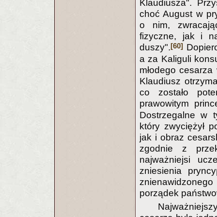
Klaudiusza". Prz
choć August w pry
o nim, zwracaj
fizyczne, jak i n
[60]
duszy".
Dopiero
a za Kaliguli kon
młodego cesarza w
Klaudiusz otrzym
co zostało pot
prawowitym princ
Dostrzegalne w t
który zwyciężył p
jak i obraz cesars
zgodnie z przek
najważniejsi ucze
zniesienia prync
znienawidzoneg
porządek państwo
Najważniejsz