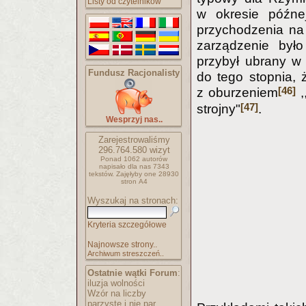
Listy od czytelników
w okresie późnej
przychodzenia na
zarządzenie był
przybył ubrany w
Fundusz Racjonalisty
do tego stopnia, 
[46]
z oburzeniem
,
[47]
strojny"
.
Wesprzyj nas..
Zarejestrowaliśmy
296.764.580
wizyt
Ponad 1062 autorów
napisało
dla nas 7343
tekstów.
Zajęłyby one 28930
stron A4
Wyszukaj na stronach:
Kryteria szczegółowe
Najnowsze strony..
Archiwum streszczeń..
Ostatnie wątki Forum
:
iluzja wolności
Wzór na liczby
parzyste i nie par..