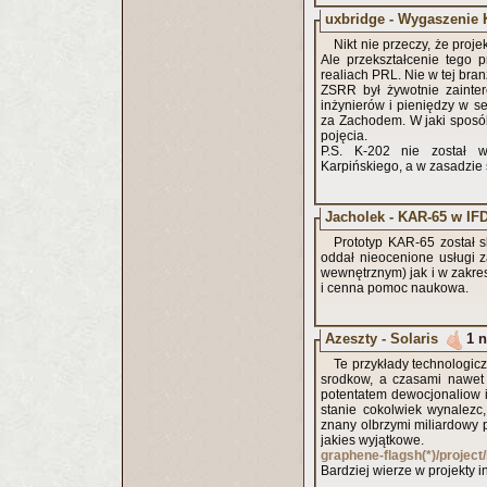
uxbridge - Wygaszenie 
Nikt nie przeczy, że proj
Ale przekształcenie tego 
realiach PRL. Nie w tej bran
ZSRR był żywotnie zainte
inżynierów i pieniędzy w s
za Zachodem. W jaki sposó
pojęcia.
P.S. K-202 nie został 
Karpińskiego, a w zasadzie 
Jacholek - KAR-65 w IF
Prototyp KAR-65 został 
oddał nieocenione usługi 
wewnętrznym) jak i w zakres
i cenna pomoc naukowa.
Azeszty - Solaris
1 n
Te przykłady technologic
srodkow, a czasami nawet 
potentatem dewocjonaliow 
stanie cokolwiek wynalez
znany olbrzymi miliardowy pr
jakies wyjątkowe.
graphene-flagsh(*)/projec
Bardziej wierze w projekty i