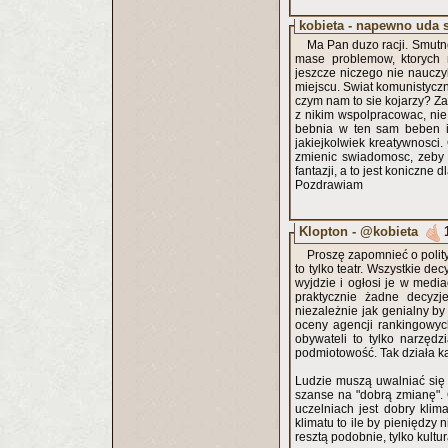
kobieta - napewno uda
Ma Pan duzo racji. Smutn
mase problemow, ktorych mogloby
jeszcze niczego nie nauczyl
miejscu. Swiat komunistyczn
czym nam to sie kojarzy? Za
z nikim wspolpracowac, nie
bebnia w ten sam beben i 
jakiejkolwiek kreatywnosci.
zmienic swiadomosc, zeby 
fantazji, a to jest koniczne 
Pozdrawiam
Klopton - @kobieta
Proszę zapomnieć o polity
to tylko teatr. Wszystkie d
wyjdzie i ogłosi je w media
praktycznie żadne decyzj
niezależnie jak genialny by
oceny agencji rankingowych
obywateli to tylko narzęd
podmiotowość. Tak działa ka
Ludzie muszą uwalniać się o
szanse na "dobrą zmianę". O
uczelniach jest dobry klim
klimatu to ile by pieniędzy 
resztą podobnie, tylko kultu