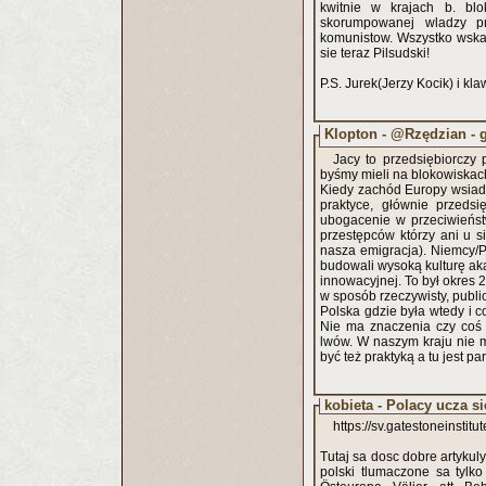
kwitnie w krajach b. bl
skorumpowanej wladzy pr
komunistow. Wszystko wskaz
sie teraz Pilsudski!
P.S. Jurek(Jerzy Kocik) i k
Klopton - @Rzędzian - 
Jacy to przedsiębiorczy
byśmy mieli na blokowiskach
Kiedy zachód Europy wsiadał
praktyce, głównie przedsi
ubogacenie w przeciwieńst
przestępców którzy ani u si
nasza emigracja). Niemcy/Pr
budowali wysoką kulturę aka
innowacyjnej. To był okres 2
w sposób rzeczywisty, publi
Polska gdzie była wtedy i c
Nie ma znaczenia czy coś 
lwów. W naszym kraju nie 
być też praktyką a tu jest pa
kobieta - Polacy ucza si
https://sv.gatestoneinstit
Tutaj sa dosc dobre artykul
polski tlumaczone sa tylko