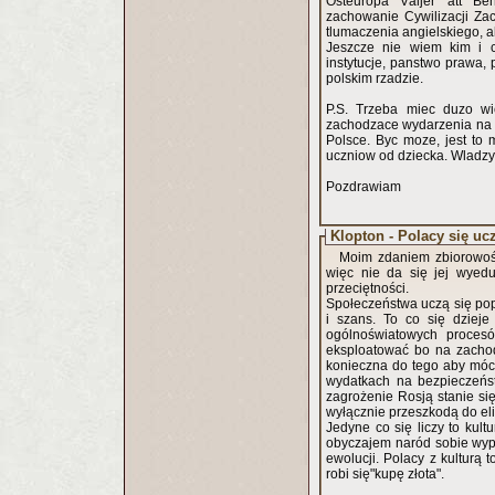
Östeuropa Väljer att Be
zachowanie Cywilizacji Zac
tlumaczenia angielskiego, a
Jeszcze nie wiem kim i c
instytucje, panstwo prawa, 
polskim rzadzie.
P.S. Trzeba miec duzo wie
zachodzace wydarzenia na ar
Polsce. Byc moze, jest to
uczniow od dziecka. Wladzy 
Pozdrawiam
Klopton - Polacy się u
Moim zdaniem zbiorowość 
więc nie da się jej wyedu
przeciętności.
Społeczeństwa uczą się pop
i szans. To co się dzieje
ogólnoświatowych procesó
eksploatować bo na zachodz
konieczna do tego aby móc 
wydatkach na bezpieczeńst
zagrożenie Rosją stanie się zagrożeni
wyłącznie przeszkodą do eli
Jedyne co się liczy to kult
obyczajem naród sobie wypra
ewolucji. Polacy z kulturą t
robi się"kupę złota".