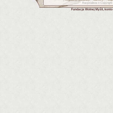
Racjonalista
Copyright
©
Fundacja Wolnej Myśli, kont