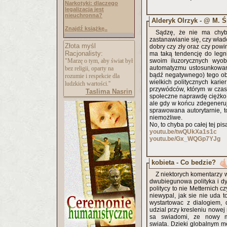
Narkotyki: dlaczego
legalizacja jest
nieuchronna?
Alderyk Olrzyk - @ M. 
Znajdź książkę..
Sądzę, że nie ma chyba
zastanawianie się, czy wład
Złota myśl
dobry czy zły oraz czy powi
Racjonalisty:
ma taką tendencję do legn
"Marzę o tym, aby świat był
swoim iluzorycznych wyob
automatyzmu ustosunkowani
bez religii, oparty na
bądź negatywnego) tego obi
rozumie i respekcie dla
wielkich politycznych karie
ludzkich wartości.''
przywódców, którym w czas
Taslima Nasrin
społeczne naprawdę ciężko j
ale gdy w końcu zdegeneruje
sprawowana autorytarnie,
niemożliwe.
No, to chyba po całej tej p
youtu.be/twQUkXa1s1c
youtu.be/Gx_WQGp7YJg
kobieta - Co bedzie?
Z niektorych komentarzy w
dwubiegunowa polityka i d
politycy to nie Metternich c
niewypal, jak sie nie uda
wystartowac z dialogiem, 
udzial przy kresleniu nowej
sa swiadomi, ze nowy mod
swiata. Dzieki globalnym m