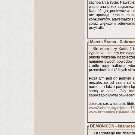
zachowania życia. Nawet jeże
wspierana przez zagraniczn
Kaddafiego, ponieważ w taki
nie upadają. Ktoś tu musi
konkurentów, adwersarzy i 
coraz większym oderwaniu 
przytrafić.
Marcin Śrama - Dobrocz
Nie wiem, czy Kaddafi b
żyjace w Libii, czy też zwy
punktu widzenia bezpieczeń
najmniej dwóch powodów: 
źródło ropy naftowej wię
przedstawicieli różnych sk
Poza tym jest on jednym z 
niezależnie od szans na i
narodu, a także państwa ł
samą w sobie. Gdy inni 
zapoczątkowywał oświecenie
Jeszcze coś w temacie libijs
www2.ohchr.org/(*)docs/1
www.britannica.(*)Made-Ri
DEMONICON - Islamoso
U Kaddafiego nie znajdzi