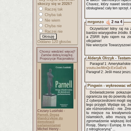
w takich "darmowych rajach
skoczy się w 2026?
Chavez, który nawet siedz
obsługiwać cały ten sprzęt. A
Raczej tak
Chyba tak
Nie wiem
mrgonzo
2 na 4
Chyba nie
Oczywiście! Istny raj na 
Raczej nie
bardzo wiarygodne źródło. 
a ZSRR było rajem na ziemi! roboptniczo 
oficjalnie!
Oddano 120 głosów.
Nie wierzycie Towarzyszowi
Chcesz wiedzieć więcej?
Zamów dobrą książkę.
Alderyk Olrzyk - Testam
Propozycje Racjonalisty:
Paragraf 1: Amerykańskie
youtu.be/MnQcExGaEvk
Paragraf 2: Jeśli masz jeszcz
Pingwin - wykreowac w
Doświadczenie pokazuje,
ogranicza się do powrotu do
Z cyberprzestrzeni mogli si
tego przyjęli. Wydaje się, że
ale różnorodność - nie. Zmien
Cezary Lusiński -
tu miejsce na kreatywnoś
Parnell. Droga
islamskich, albo muszą s
Irlandczyków do
zgromadzenie większej ilo
demokracji
Rosję, Stany i Europę, to m
parlamentarnej
Michel Henry -
z nitrogliceryną" ...