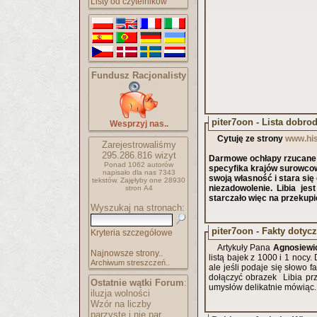
Listy od czytelników
Fundusz Racjonalisty
piter7oon - Lista dobro
Wesprzyj nas..
Cytuję ze strony
www.his
Zarejestrowaliśmy
295.286.816
wizyt
Darmowe ochłapy rzucane 
Ponad 1062 autorów
specyfika krajów surowco
napisało
dla nas 7343
swoją własność i stara się
tekstów.
Zajęłyby one 28930
niezadowolenie. Libia je
stron A4
starczało więc na przekup
Wyszukaj na stronach:
piter7oon - Fakty dotyc
Kryteria szczegółowe
Artykuły Pana
Agnosiewi
Najnowsze strony..
listą bajek z 1000 i 1 nocy
Archiwum streszczeń..
ale jeśli podaje się słowo f
dołączyć obrazek Libia prz
Ostatnie wątki Forum
:
umysłów delikatnie mówiąc
iluzja wolności
Wzór na liczby
parzyste i nie par..