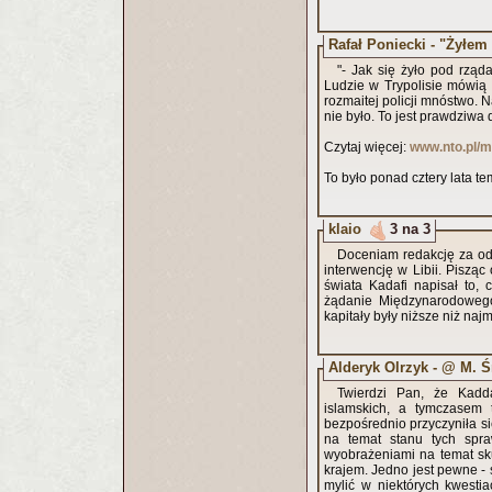
Rafał Poniecki - "Żyłem
"- Jak się żyło pod rząd
Ludzie w Trypolisie mówią o
rozmaitej policji mnóstwo. 
nie było. To jest prawdziwa
Czytaj więcej:
www.nto.pl/ma
To było ponad cztery lata te
klaio
3 na 3
Doceniam redakcję za odd
interwencję w Libii. Pisząc
świata Kadafi napisał to, c
żądanie Międzynarodowego
kapitały były niższe niż na
Alderyk Olrzyk - @ M. 
Twierdzi Pan, że Kadda
islamskich, a tymczasem 
bezpośrednio przyczyniła się
na temat stanu tych spr
wyobrażeniami na temat sk
krajem. Jedno jest pewne - s
mylić w niektórych kwesti