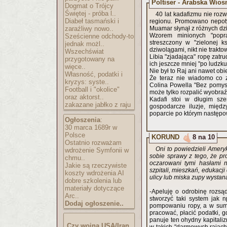
Poltiser - Arabska Wios
Dogmat o Trójcy
Świętej - próba l..
40 lat kadafizmu nie rozw
Diabeł tasmański i
regionu. Promowano nepotyz
zaraźliwy nowo..
Muamar słynął z różnych dzi
Wzorem minionych "popr
Sześcienne odchody-to
streszczony w "zielonej k
jednak możl..
dziwolągami, nikt nie trakt
Wszechświat
Libia "zjadająca" ropę zatr
przygotowany na
ich jeszcze mniej "po ludzku
więce..
Nie był to Raj ani nawet obi
Własność, podatki i
Że teraz nie wiadomo co 
kryzys: syste..
Colina Powella "Bez pomysł
Football i "okolice"
może tylko rozpalić wyobra
oraz aktorst..
Kadafi stoi w długim szer
zakazane jabłko z raju
gospodarcze iluzje, międz
poparcie po którym następow
Ogłoszenia
:
30 marca 1689r w
Polsce
KORUND
8 na 10
Ostatnio rozważam
Oni to powiedzieli Ameryk
wdrożenie Symfonii w
sobie sprawy z tego, że pr
chmu..
oczarowani tymi hasłami 
Jakie są rzeczywiste
szpitali, mieszkań, edukacj
koszty wdrożenia AI
ulicy lub miska zupy wystana
dobre szkolenia lub
materiały dotyczące
-Apeluję o odrobinę rozs
Arc..
stworzyć taki system jak n
Dodaj ogłoszenie..
pompowaniu ropy, a w sumi
pracować, płacić podatki, g
panuje ten ohydny kapitali
Czy wojna USA/Iran