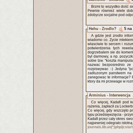
Brzmi to wszystko dość si
Pewnie również wiele dobr
zdobycze socjalne pod odp
Hehu - Zrodlo?
5 na
A gdzie jest zrodlo info
wiadomo co. Zycie mlekiem 
wlasciwie to sercem i rozu
potwierdzenia tych rewel
dogrzebalem sie do komentar
byl darmowy, a np. pozyczk
sobie tzw. "koszta manipul
nazwac bezposrednio ze 
rozpiswywac :-) Jedyna "po
zadluzonym panstwem na sw
zanegowac te informacje? 
ktory da mi przewage w roz
Arminius - Interwencja
Co więcej, Kadafi pod k
rażenia, zapłacił za Locker
Co więcej, gdy wszczęto pr
typu przedsięwzięcia - przyn
Kadafi przez cały okres swo
najpewniej odegrało istotn
journals.lib.un(*)php/jcs/a