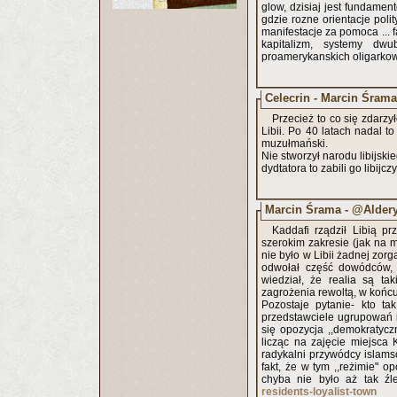
glow, dzisiaj jest fundame
gdzie rozne orientacje poli
manifestacje za pomoca ... 
kapitalizm, systemy dwu
proamerykanskich oligarkow
Celecrin - Marcin Śrama
Przecież to co się zdarzy
Libii. Po 40 latach nadal to
muzułmański.
Nie stworzył narodu libijski
dydtatora to zabili go libijczyc
Marcin Śrama - @Aldery
Kaddafi rządził Libią p
szerokim zakresie (jak na 
nie było w Libii żadnej zor
odwołał część dowódców, k
wiedział, że realia są ta
zagrożenia rewoltą, w końcu
Pozostaje pytanie- kto ta
przedstawciele ugrupowań i
się opozycja ,,demokratyczn
licząc na zajęcie miejsca
radykalni przywódcy islams
fakt, że w tym ,,reżimie" o
chyba nie było aż tak ź
residents-loyalist-town