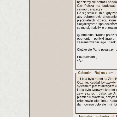
będziemy się potrafili podda
Czy Polska ma budować wł
samoorganizacji?
Co się stało z Libią, gdy 
aby dobrem było chowanie l
pięcioletnich dzieci, kt
Socjalistyczne społeczeńst
co mu się należy, o przewa
@ Arminius: "Kadafi przez 
oponentem polityki Izraela -
zaaranżowaniu jego upadku
Ciężko się Panu powstrzymać
Pozdrawiam :)
</a>
Celecrin - Raj na ziemi.
Libia była rajem na Ziemi
Cóż nie. Kaddafi był zwykłym
systemem jest totalitaryzm 
Libia była typowym krajem 
zewnętrznych. Jako, że Ar
plemieniu Warfalla, oczywi
członkowie plemienia Kada
darmowego było ale inni lib
Jacholek - sielanka