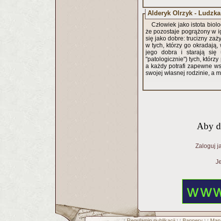
Alderyk Olrzyk - Ludzk
Człowiek jako istota biol
że pozostaje pogrążony w ig
się jako dobre: trucizny za
w tych, którzy go okradają,
jego dobra i starają się
"patologicznie") tych, którzy
a każdy potrafi zapewne w
swojej własnej rodzinie, a
Aby d
Zaloguj j
Je
Regulamin publikacji
Bannery
Mapa
[
] [
] [