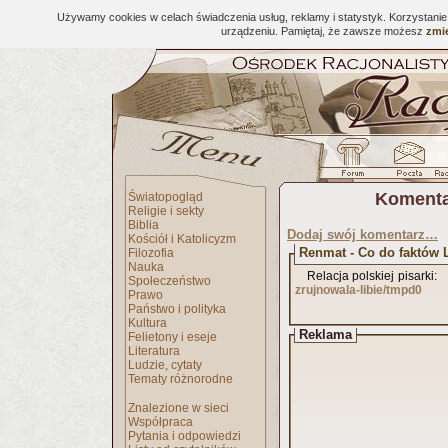
Używamy cookies w celach świadczenia usług, reklamy i statystyk. Korzystani
urządzeniu. Pamiętaj, że zawsze możesz
zmie
Komenta
Światopogląd
Religie i sekty
Biblia
Dodaj swój komentarz…
Kościół i Katolicyzm
Renmat - Co do faktów L
Filozofia
Nauka
Relacja p
Społeczeństwo
zrujnowala-libie/tmpd0
Prawo
Państwo i polityka
Kultura
Reklama
Felietony i eseje
Literatura
Ludzie, cytaty
Tematy różnorodne
Znalezione w sieci
Współpraca
Pytania i odpowiedzi