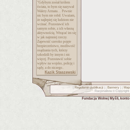
"Gdybym został królem
świata, to bym się nazywał
Walery Armata… Pewnie
nic bym nie robił. Uważam,
że najlepiej się ludziom nie
wcinać. Pozostawić ich
samym sobie, z ich własną
aktywnością. Wtrącać im się
w jak najmniej rzeczy.
Zapewnić szeroko pojęte
bezpieczeństwo, możliwość
osądzania tych, którzy
szkodzili by innym i nic
więcej. Pozostawić sobie
wpływ na wojsko, policję i
sądy, a do niczego..
Kazik Staszewski
Regulamin publikacji
Bannery
Mapa
[
] [
] [
Racjonalista
Copyright
©
Fundacja Wolnej Myśli, kont