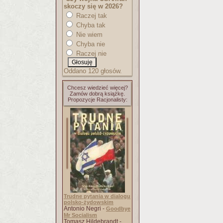
skoczy się w 2026?
Raczej tak
Chyba tak
Nie wiem
Chyba nie
Raczej nie
Oddano 120 głosów.
Chcesz wiedzieć więcej?
Zamów dobrą książkę.
Propozycje Racjonalisty:
Trudne pytania w dialogu
polsko-żydowskim
Antonio Negri -
Goodbye
Mr Socialism
Tomasz Hildebrandt -