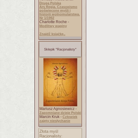
Druga Polska
Ars Regia. Czasopismo
poświęcone myśli i
historii wolnomularstwa.
Nr 1/1992
Charlotte Roche -
Modlitwy waginy
Znajdź książkę..
Sklepik "Racjonalisty"
Mariusz Agnosiewicz -
Zapomniane dzieje Polski
Marcin Kruk -
Człowiek
zajęty niesłychanie
Złota myśl
Racjonalisty: