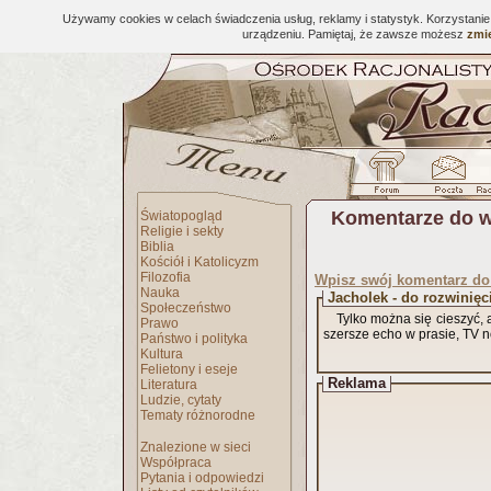
Używamy cookies w celach świadczenia usług, reklamy i statystyk. Korzystani
urządzeniu. Pamiętaj, że zawsze możesz
zmie
Komentarze do 
Światopogląd
Religie i sekty
Biblia
Kościół i Katolicyzm
Filozofia
Wpisz swój komentarz d
Nauka
Jacholek - do rozwinięc
Społeczeństwo
Tylko można się cieszyć, 
Prawo
szersze echo w prasie, TV n
Państwo i polityka
Kultura
Felietony i eseje
Reklama
Literatura
Ludzie, cytaty
Tematy różnorodne
Znalezione w sieci
Współpraca
Pytania i odpowiedzi