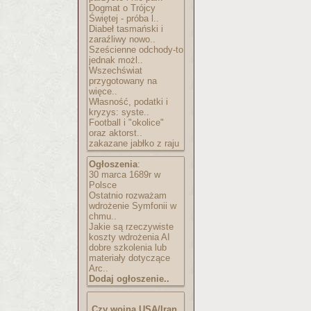
Dogmat o Trójcy
Świętej - próba l..
Diabeł tasmański i
zaraźliwy nowo..
Sześcienne odchody-to
jednak możl..
Wszechświat
przygotowany na
więce..
Własność, podatki i
kryzys: syste..
Football i "okolice"
oraz aktorst..
zakazane jabłko z raju
Ogłoszenia
:
30 marca 1689r w
Polsce
Ostatnio rozważam
wdrożenie Symfonii w
chmu..
Jakie są rzeczywiste
koszty wdrożenia AI
dobre szkolenia lub
materiały dotyczące
Arc..
Dodaj ogłoszenie..
Czy wojna USA/Iran