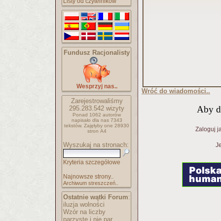
Listy od czytelników
Fundusz Racjonalisty
Wesprzyj nas..
Wróć do wiadomości..
Zarejestrowaliśmy
Aby d
295.283.542
wizyty
Ponad 1062 autorów
napisało
dla nas 7343
tekstów.
Zajęłyby one 28930
Zaloguj j
stron A4
Wyszukaj na stronach:
Je
Kryteria szczegółowe
Najnowsze strony..
Archiwum streszczeń..
Ostatnie wątki Forum
:
iluzja wolności
Wzór na liczby
parzyste i nie par..