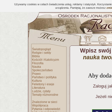
Używamy cookies w celach świadczenia usług, reklamy i statystyk. Korzystani
urządzeniu. Pamiętaj, że zawsze możesz
zmie
Wpisz swój
Światopogląd
Religie i sekty
nauka twor
Biblia
Kościół i Katolicyzm
Filozofia
Nauka
Społeczeństwo
Prawo
Aby dodać
Państwo i polityka
Kultura
Felietony i eseje
Zaloguj ja
Literatura
Ludzie, cytaty
Tematy różnorodne
Jeżeli n
Znalezione w sieci
Współpraca
Pytania i odpowiedzi