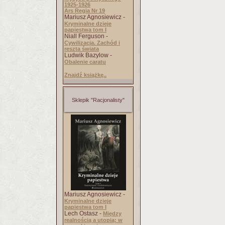
1925-1926
Ars Regia Nr 19
Mariusz Agnosiewicz -
Kryminalne dzieje
papiestwa tom I
Niall Ferguson -
Cywilizacja. Zachód i
reszta świata
Ludwik Bazylow -
Obalenie caratu
Znajdź książkę..
Sklepik "Racjonalisty"
Mariusz Agnosiewicz -
Kryminalne dzieje
papiestwa tom I
Lech Ostasz -
Między
realnością a utopią: w