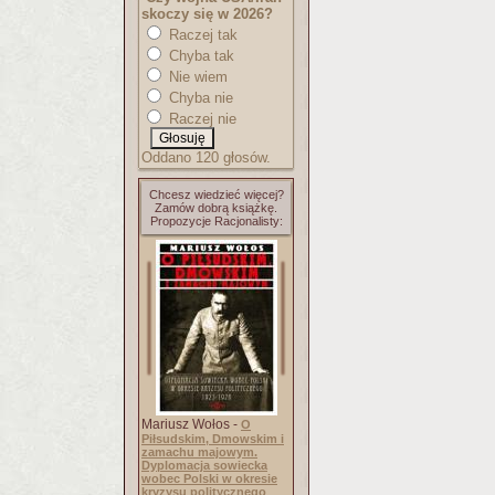
skoczy się w 2026?
Raczej tak
Chyba tak
Nie wiem
Chyba nie
Raczej nie
Oddano 120 głosów.
Chcesz wiedzieć więcej?
Zamów dobrą książkę.
Propozycje Racjonalisty:
Mariusz Wołos -
O
Piłsudskim, Dmowskim i
zamachu majowym.
Dyplomacja sowiecka
wobec Polski w okresie
kryzysu politycznego