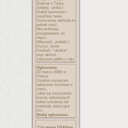
Dogmat o Trójcy
Świętej - próba l..
Diabeł tasmański i
zaraźliwy nowo..
Sześcienne odchody-to
jednak możl..
Wszechświat
przygotowany na
więce..
Własność, podatki i
kryzys: syste..
Football i "okolice"
oraz aktorst..
zakazane jabłko z raju
Ogłoszenia
:
30 marca 1689r w
Polsce
Ostatnio rozważam
wdrożenie Symfonii w
chmu..
Jakie są rzeczywiste
koszty wdrożenia AI
dobre szkolenia lub
materiały dotyczące
Arc..
Dodaj ogłoszenie..
Czy wojna USA/Iran