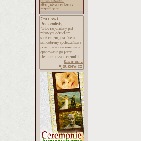
poszukiwaniu
alternatywnej formy
współbycia
Złota myśl
Racjonalisty:
"Głos racjonalisty jest
zdrowym odruchem
społecznym, jest aktem
samoobrony społeczeństwa
przed niebezpieczeństwem
opanowania go przez
niekontrolowane czynniki"
Kazimierz
Ajdukiewicz