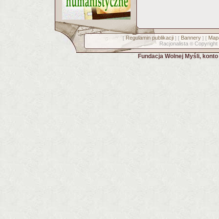
Regulamin publikacji
Bannery
Mapa
[
] [
] [
Racjonalista
Copyright
©
Fundacja Wolnej Myśli, kont