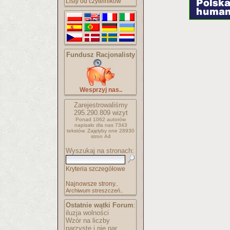
Listy od czytelników
Fundusz Racjonalisty
Wesprzyj nas..
Zarejestrowaliśmy
295.290.809
wizyt
Ponad 1062 autorów
napisało
dla nas 7343
tekstów.
Zajęłyby one 28930
stron A4
Wyszukaj na stronach:
Kryteria szczegółowe
Najnowsze strony..
Archiwum streszczeń..
Ostatnie wątki Forum
:
iluzja wolności
Wzór na liczby
parzyste i nie par..