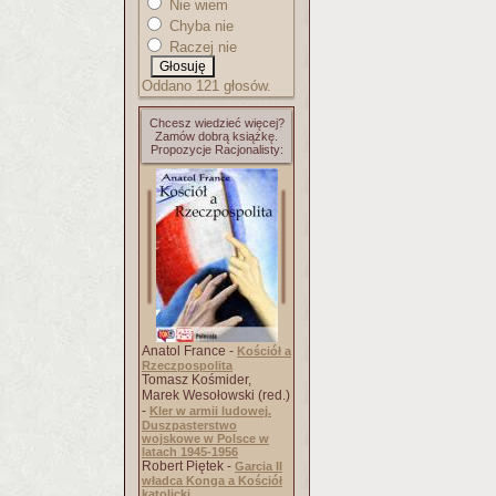
Nie wiem
Chyba nie
Raczej nie
Oddano 121 głosów.
Chcesz wiedzieć więcej?
Zamów dobrą książkę.
Propozycje Racjonalisty:
Anatol France -
Kościół a
Rzeczpospolita
Tomasz Kośmider,
Marek Wesołowski (red.)
-
Kler w armii ludowej.
Duszpasterstwo
wojskowe w Polsce w
latach 1945-1956
Robert Piętek -
Garcia II
władca Konga a Kościół
katolicki