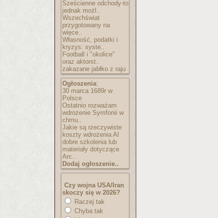
Sześcienne odchody-to
jednak możl..
Wszechświat
przygotowany na
więce..
Własność, podatki i
kryzys: syste..
Football i "okolice"
oraz aktorst..
zakazane jabłko z raju
Ogłoszenia
:
30 marca 1689r w
Polsce
Ostatnio rozważam
wdrożenie Symfonii w
chmu..
Jakie są rzeczywiste
koszty wdrożenia AI
dobre szkolenia lub
materiały dotyczące
Arc..
Dodaj ogłoszenie..
Czy wojna USA/Iran
skoczy się w 2026?
Raczej tak
Chyba tak