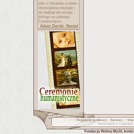
tylko w literackim wydaniu -
chrześcijańską mitologię i
nie znajduję tam niczego
dobrego czy pięknego.
Czytałem lepsze.
Adam Darski, Nergal
Regulamin publikacji
Bannery
Mapa
[
] [
] [
Racjonalista
Copyright
©
Fundacja Wolnej Myśli, kont