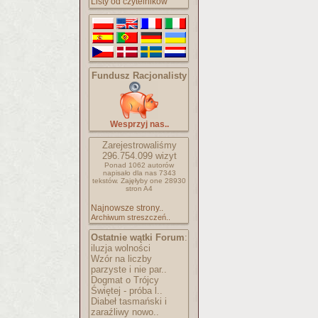
Listy od czytelników
Fundusz Racjonalisty
Wesprzyj nas..
Zarejestrowaliśmy
296.754.099
wizyt
Ponad 1062 autorów
napisało
dla nas 7343
tekstów.
Zajęłyby one 28930
stron A4
Najnowsze strony..
Archiwum streszczeń..
Ostatnie wątki Forum
:
iluzja wolności
Wzór na liczby
parzyste i nie par..
Dogmat o Trójcy
Świętej - próba l..
Diabeł tasmański i
zaraźliwy nowo..