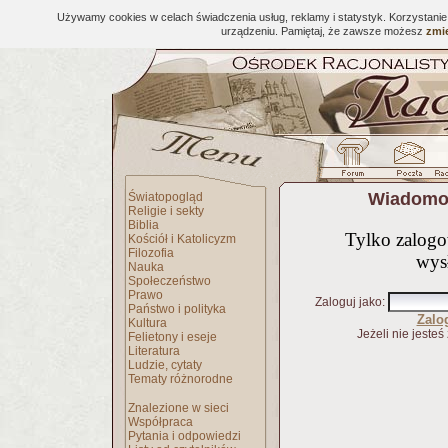
Używamy cookies w celach świadczenia usług, reklamy i statystyk. Korzystani
urządzeniu. Pamiętaj, że zawsze możesz
zmie
Wiadomoś
Światopogląd
Religie i sekty
Biblia
Tylko zalog
Kościół i Katolicyzm
Filozofia
wys
Nauka
Społeczeństwo
Prawo
Zaloguj jako
:
Państwo i polityka
Zalo
Kultura
Jeżeli nie jesteś
Felietony i eseje
Literatura
Ludzie, cytaty
Tematy różnorodne
Znalezione w sieci
Współpraca
Pytania i odpowiedzi