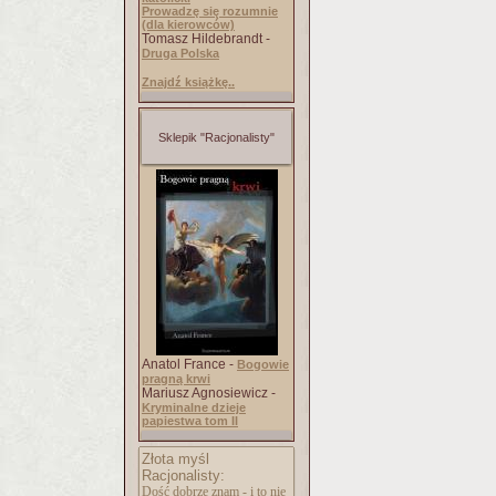
Prowadzę się rozumnie
(dla kierowców)
Tomasz Hildebrandt -
Druga Polska
Znajdź książkę..
Sklepik "Racjonalisty"
Anatol France -
Bogowie
pragną krwi
Mariusz Agnosiewicz -
Kryminalne dzieje
papiestwa tom II
Złota myśl
Racjonalisty:
Dość dobrze znam - i to nie