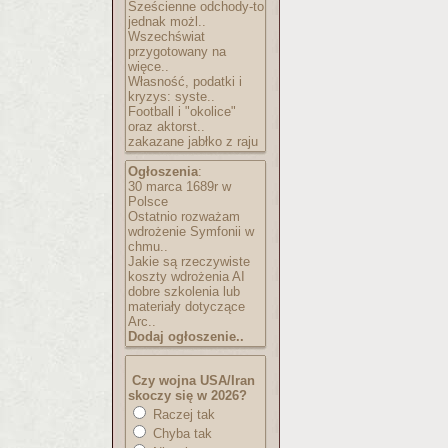
Sześcienne odchody-to
jednak możl..
Wszechświat
przygotowany na
więce..
Własność, podatki i
kryzys: syste..
Football i "okolice"
oraz aktorst..
zakazane jabłko z raju
Ogłoszenia
:
30 marca 1689r w
Polsce
Ostatnio rozważam
wdrożenie Symfonii w
chmu..
Jakie są rzeczywiste
koszty wdrożenia AI
dobre szkolenia lub
materiały dotyczące
Arc..
Dodaj ogłoszenie..
Czy wojna USA/Iran
skoczy się w 2026?
Raczej tak
Chyba tak