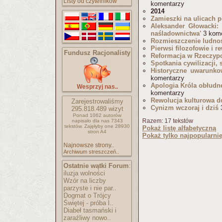
Listy od czytelników
komentarzy
2014
Zamieszki na ulicach 
Aleksander Głowacki: '
naśladownictwa'
3 kome
Rozmieszczenie ludnoś
Pierwsi filozofowie i r
Fundusz Racjonalisty
Reformacja w Rzeczypo
Spotkania cywilizacji,
Historyczne uwarunko
komentarzy
Apologia Króla obłudne
Wesprzyj nas..
komentarzy
Rewolucja kulturowa d
Zarejestrowaliśmy
Cynizm wczoraj i dziś
3
295.818.489
wizyt
Ponad 1062 autorów
Razem: 17 tekstów
napisało
dla nas 7343
tekstów.
Zajęłyby one 28930
Pokaż listę alfabetyczną
stron A4
Pokaż tylko najpopularnie
Najnowsze strony..
Archiwum streszczeń..
Ostatnie wątki Forum
:
iluzja wolności
Wzór na liczby
parzyste i nie par..
Dogmat o Trójcy
Świętej - próba l..
Diabeł tasmański i
zaraźliwy nowo..