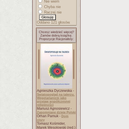
Nie wiem
Chyba nie
Raczej nie
Oddano 121 głosów.
Chcesz wiedzieć więcej?
Zamów dobrą książkę.
Propozycje Racjonalisty:
Agnieszka Dyczewska -
Światopogląd na talerzu.
Wegetarianizm jako
przejaw współczesnej
religijności
Mariusz Agnosiewicz -
Zapomniane dzieje Polski
Orhan Pamuk -
Dom
ciszy
Tomasz Kośmider,
Marek Wesołowski (red.)