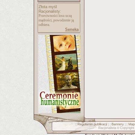
Złota myśl
Racjonalisty:
Przeciwności losu uczą
mądrości, powodzenie ją
odbiera.
Seneka
Regulamin publikacji
Bannery
Mapa
[
] [
] [
Racjonalista
Copyright
©