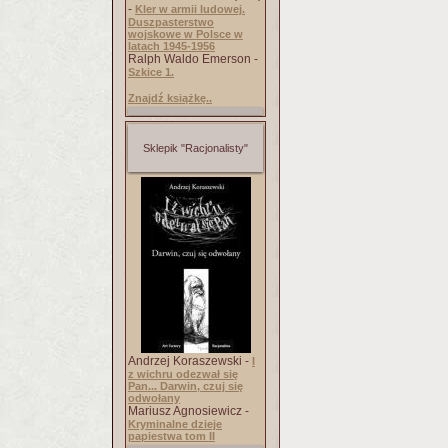
-
Kler w armii ludowej.
Duszpasterstwo
wojskowe w Polsce w
latach 1945-1956
Ralph Waldo Emerson -
Szkice 1.
Znajdź książkę..
Sklepik "Racjonalisty"
Andrzej Koraszewski -
I
z wichru odezwał się
Pan... Darwin, czuj się
odwołany
Mariusz Agnosiewicz -
Kryminalne dzieje
papiestwa tom II