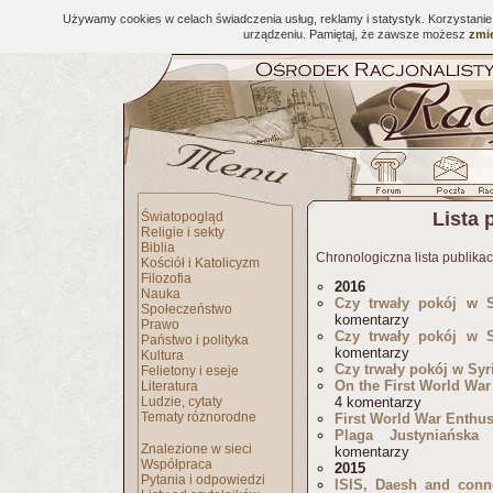
Używamy cookies w celach świadczenia usług, reklamy i statystyk. Korzystani
urządzeniu. Pamiętaj, że zawsze możesz
zmie
Lista 
Światopogląd
Religie i sekty
Biblia
Chronologiczna lista publikac
Kościół i Katolicyzm
Filozofia
2016
Nauka
Czy trwały pokój w S
Społeczeństwo
komentarzy
Prawo
Czy trwały pokój w S
Państwo i polityka
komentarzy
Kultura
Czy trwały pokój w Syri
Felietony i eseje
On the First World Wa
Literatura
Ludzie, cytaty
4 komentarzy
Tematy różnorodne
First World War Enthu
Plaga Justyniańska
Znalezione w sieci
komentarzy
Współpraca
2015
Pytania i odpowiedzi
ISIS, Daesh and conno