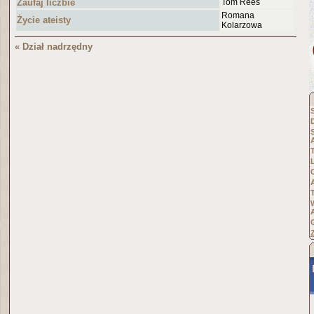
Zaufaj liczbie
Tom Rees
Romana
Życie ateisty
Kolarzowa
« Dział nadrzędny