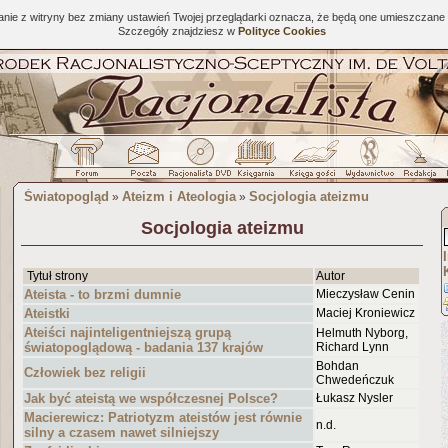
tanie z witryny bez zmiany ustawień Twojej przeglądarki oznacza, że będą one umieszcza
Szczegóły znajdziesz w
Polityce Cookies
Światopogląd
Ateizm i Ateologia
Socjologia ateizmu
»
»
Socjologia ateizmu
Tytuł strony
Autor
Ateista - to brzmi dumnie
Mieczysław Cenin
Ateistki
Maciej Kroniewicz
Ateiści najinteligentniejszą grupą
Helmuth Nyborg,
światopoglądową - badania 137 krajów
Richard Lynn
Bohdan
Człowiek bez religii
Chwedeńczuk
Jak być ateistą we współczesnej Polsce?
Łukasz Nysler
Macierewicz: Patriotyzm ateistów jest równie
n.d.
silny a czasem nawet silniejszy