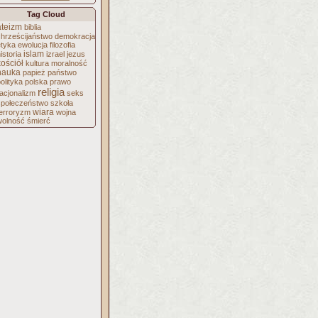
Tag Cloud
ateizm
biblia
chrześcijaństwo
demokracja
etyka
ewolucja
filozofia
islam
istoria
izrael
jezus
kościół
kultura
moralność
nauka
papież
państwo
olityka
polska
prawo
religia
acjonalizm
seks
społeczeństwo
szkoła
wiara
terroryzm
wojna
wolność
śmierć