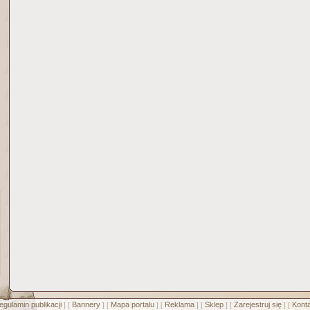
egulamin publikacji
Bannery
Mapa portalu
Reklama
Sklep
Zarejestruj się
Konta
] [
] [
] [
] [
] [
] [