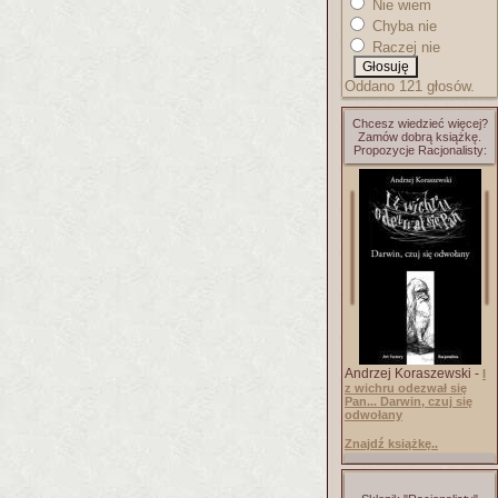
Nie wiem
Chyba nie
Raczej nie
Oddano 121 głosów.
Chcesz wiedzieć więcej?
Zamów dobrą książkę.
Propozycje Racjonalisty:
Andrzej Koraszewski -
I
z wichru odezwał się
Pan... Darwin, czuj się
odwołany
Znajdź książkę..