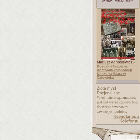
Sklepik "Racjonalisty"
Mariusz Agnosiewicz -
Kościół a faszyzm.
Anatomia kolaboracji
Koszulka Wiara w
Człowieka
Złota myśl
Racjonalisty:
W tej materii sąd znawców
jest nad wyraz zgodny: bóg
do swego wyznawcy
zawsze jest podobny
Ksenofanes z
Kolofontu
R
[