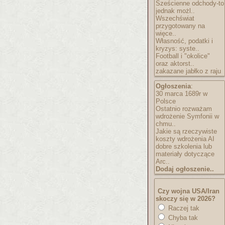
Sześcienne odchody-to
jednak możl..
Wszechświat
przygotowany na
więce..
Własność, podatki i
kryzys: syste..
Football i "okolice"
oraz aktorst..
zakazane jabłko z raju
Ogłoszenia
:
30 marca 1689r w
Polsce
Ostatnio rozważam
wdrożenie Symfonii w
chmu..
Jakie są rzeczywiste
koszty wdrożenia AI
dobre szkolenia lub
materiały dotyczące
Arc..
Dodaj ogłoszenie..
Czy wojna USA/Iran
skoczy się w 2026?
Raczej tak
Chyba tak