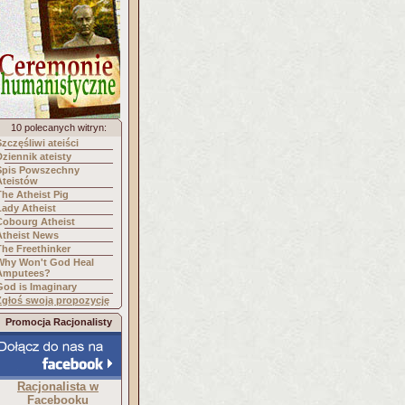
10 polecanych witryn:
Szczęśliwi ateiści
Dziennik ateisty
Spis Powszechny
Ateistów
The Atheist Pig
Lady Atheist
Cobourg Atheist
Atheist News
The Freethinker
Why Won't God Heal
Amputees?
God is Imaginary
Zgłoś swoją propozycję
Promocja Racjonalisty
Racjonalista w
Facebooku