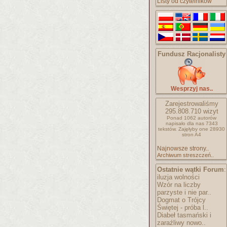
Listy od czytelników
Fundusz Racjonalisty
Wesprzyj nas..
Zarejestrowaliśmy
295.808.710
wizyt
Ponad 1062 autorów
napisało
dla nas 7343
tekstów.
Zajęłyby one 28930
stron A4
Najnowsze strony..
Archiwum streszczeń..
Ostatnie wątki Forum
:
iluzja wolności
Wzór na liczby
parzyste i nie par..
Dogmat o Trójcy
Świętej - próba l..
Diabeł tasmański i
zaraźliwy nowo..