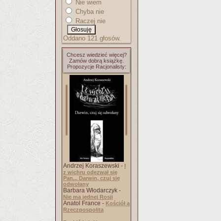
Nie wiem
Chyba nie
Raczej nie
Oddano 121 głosów.
Chcesz wiedzieć więcej?
Zamów dobrą książkę.
Propozycje Racjonalisty:
Andrzej Koraszewski -
I
z wichru odezwał się
Pan... Darwin, czuj się
odwołany
Barbara Włodarczyk -
Nie ma jednej Rosji
Anatol France -
Kościół a
Rzeczpospolita