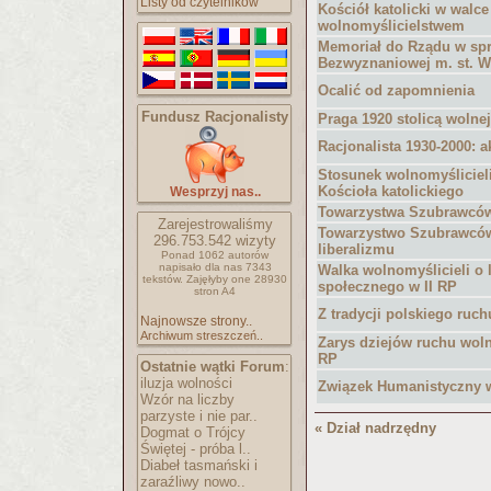
Listy od czytelników
Kościół katolicki w walce
wolnomyślicielstwem
Memoriał do Rządu w spr
Bezwyznaniowej m. st. 
Ocalić od zapomnienia
Fundusz Racjonalisty
Praga 1920 stolicą wolne
Racjonalista 1930-2000: 
Stosunek wolnomyślicieli 
Kościoła katolickiego
Wesprzyj nas..
Towarzystwa Szubrawców
Zarejestrowaliśmy
Towarzystwo Szubrawców:
296.753.542
wizyty
liberalizmu
Ponad 1062 autorów
napisało
dla nas 7343
Walka wolnomyślicieli o 
tekstów.
Zajęłyby one 28930
społecznego w II RP
stron A4
Z tradycji polskiego ruch
Najnowsze strony..
Archiwum streszczeń..
Zarys dziejów ruchu woln
RP
Ostatnie wątki Forum
:
iluzja wolności
Związek Humanistyczny 
Wzór na liczby
parzyste i nie par..
« Dział nadrzędny
Dogmat o Trójcy
Świętej - próba l..
Diabeł tasmański i
zaraźliwy nowo..