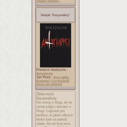
Znajdź książkę..
Sklepik "Racjonalisty"
Friedrich Nietzsche -
Antychryst
Jan Rura -
Quo vadis,
Ecclesia? Czy Kościół
może się zmienić
Złota myśl
Racjonalisty:
Nie wierzę w Boga, ale nie
czynię religii z niewiary w
Niego. Logicznie jest
możliwe, że jakieś odkrycie
kiedyś każe mi zmienić
zdanie. Ale nie liczę na to.