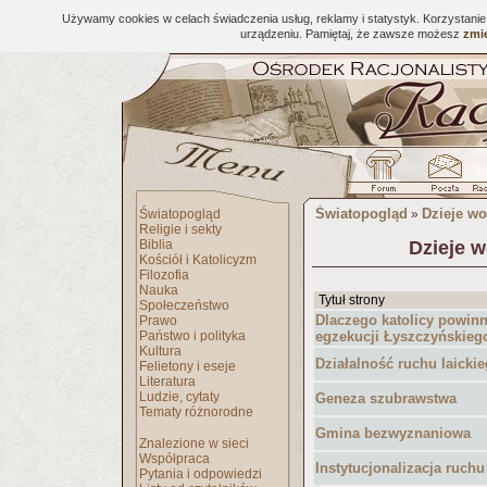
Używamy cookies w celach świadczenia usług, reklamy i statystyk. Korzystani
urządzeniu. Pamiętaj, że zawsze możesz
zmie
Światopogląd
Dzieje wo
Światopogląd
»
Religie i sekty
Biblia
Dzieje w
Kościół i Katolicyzm
Filozofia
Nauka
Tytuł strony
Społeczeństwo
Dlaczego katolicy powinn
Prawo
Państwo i polityka
egzekucji Łyszczyńskieg
Kultura
Działalność ruchu laicki
Felietony i eseje
Literatura
Ludzie, cytaty
Geneza szubrawstwa
Tematy różnorodne
Gmina bezwyznaniowa
Znalezione w sieci
Współpraca
Instytucjonalizacja ruchu
Pytania i odpowiedzi