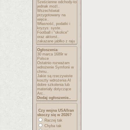
Sześcienne odchody-to
jednak możl..
Wszechświat
przygotowany na
więce..
Własność, podatki i
kryzys: syste..
Football i "okolice"
oraz aktorst..
zakazane jabłko z raju
Ogłoszenia
:
30 marca 1689r w
Polsce
Ostatnio rozważam
wdrożenie Symfonii w
chmu..
Jakie są rzeczywiste
koszty wdrożenia AI
dobre szkolenia lub
materiały dotyczące
Arc..
Dodaj ogłoszenie..
Czy wojna USA/Iran
skoczy się w 2026?
Raczej tak
Chyba tak