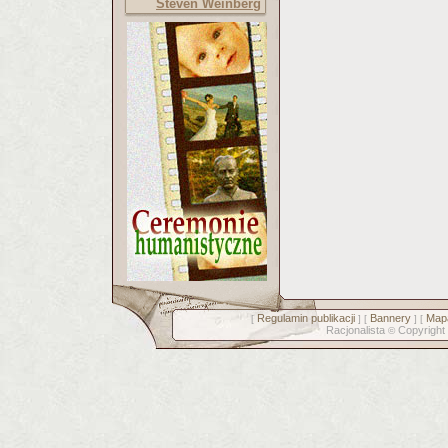
Steven Weinberg
Regulamin publikacji
Bannery
Mapa
[
] [
] [
Racjonalista
Copyright
©