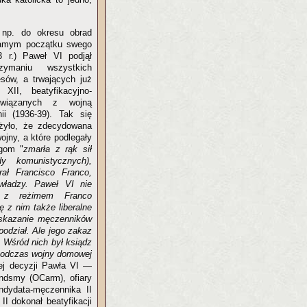
 np. do okresu obrad
amym początku swego
3 r.) Paweł VI podjął
ymaniu wszystkich
esów, a trwających już
II, beatyfikacyjno-
związanych z wojną
i (1936-39). Tak się
żyło, że zdecydowana
wojny, a które podlegały
gom "
zmarła z rąk sił
edy komunistycznych),
ał Francisco Franco,
władzy. Paweł VI nie
ę z reżimem Franco
ę z nim także liberalne
wskazanie męczenników
podział. Ale jego zakaz
 Wśród nich był ksiądz
e podczas wojny domowej
ej decyzji Pawła VI —
andsmy (OCarm), ofiary
ndydata-męczennika II
II dokonał beatyfikacji