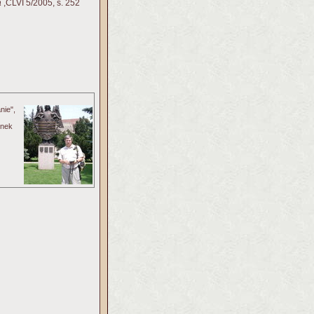
a
,CLVI 5/2005, s. 252
nie",
onek