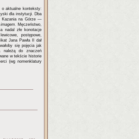
e o aktualne konteksty:
ski dla instytucji. Dba
i Kazania na Górze —
m
imagem
. Męczeństwo,
ma nadal złe konotacje
lewicowe, postępowe,
ikat Jana Pawła II dał
wałoby się pojęcia jak
ja należą do znaczeń
wane w tekście historie
rci (wg nomenklatury