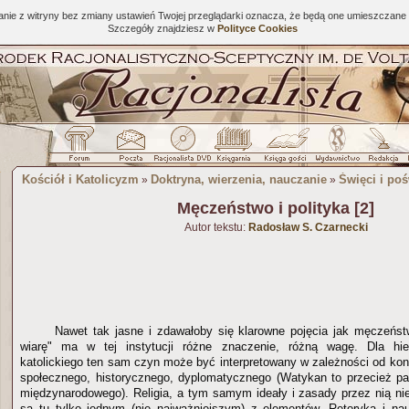
tanie z witryny bez zmiany ustawień Twojej przeglądarki oznacza, że będą one umieszcza
Szczegóły znajdziesz w
Polityce Cookies
Kościół i Katolicyzm
Doktryna, wierzenia, nauczanie
Święci i po
»
»
Męczeństwo i polityka [2]
Autor tekstu:
Radosław S. Czarnecki
Nawet tak jasne i zdawałoby się klarowne pojęcia jak męczeństw
wiarę" ma w tej instytucji różne znaczenie, różną wagę. Dla hie
katolickiego ten sam czyn może być interpretowany w zależności od kon
społecznego, historycznego, dyplomatycznego (Watykan to przecież p
międzynarodowego). Religia, a tym samym ideały i zasady przez nią n
są tu tylko jednym (nie najważniejszym) z elementów. Retoryka i nau