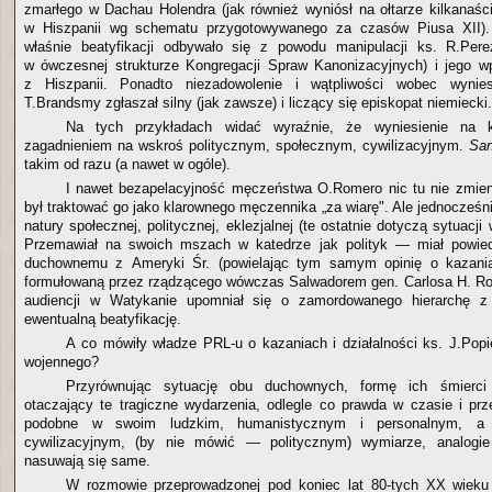
zmarłego w Dachau Holendra (jak również wyniósł na ołtarze kilkanaśc
w Hiszpanii wg schematu przygotowywanego za czasów Piusa XII). 
właśnie beatyfikacji odbywało się z powodu manipulacji ks. R.Per
w ówczesnej strukturze Kongregacji Spraw Kanonizacyjnych) i jego w
z Hiszpanii. Ponadto niezadowolenie i wątpliwości wobec wynies
T.Brandsmy zgłaszał silny (jak zawsze) i liczący się episkopat niemiecki.
Na tych przykładach widać wyraźnie, że wyniesienie na ko
zagadnieniem na wskroś politycznym, społecznym, cywilizacyjnym.
San
takim od razu (a nawet w ogóle).
I nawet bezapelacyjność męczeństwa O.Romero nic tu nie zmien
był traktować go jako klarownego męczennika „za wiarę". Ale jednocześn
natury społecznej, politycznej, eklezjalnej (te ostatnie dotyczą sytuac
Przemawiał na swoich mszach w katedrze jak polityk — miał powie
duchownemu z Ameryki Śr. (powielając tym samym opinię o kazani
formułowaną przez rządzącego wówczas Salwadorem gen. Carlosa H. Ro
audiencji w Watykanie upomniał się o zamordowanego hierarchę z
ewentualną beatyfikację.
A co mówiły władze PRL-u o kazaniach i działalności ks. J.Popi
wojennego?
Przyrównując sytuację obu duchownych, formę ich śmierc
otaczający te tragiczne wydarzenia, odlegle co prawda w czasie i prze
podobne w swoim ludzkim, humanistycznym i personalnym, a 
cywilizacyjnym, (by nie mówić — politycznym) wymiarze, analogie 
nasuwają się same.
W rozmowie przeprowadzonej pod koniec lat 80-tych XX wiek