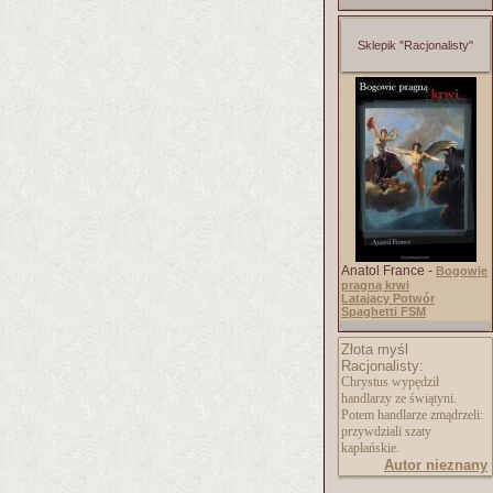
Sklepik "Racjonalisty"
Anatol France -
Bogowie
pragną krwi
Latający Potwór
Spaghetti FSM
Złota myśl
Racjonalisty:
Chrystus wypędził
handlarzy ze świątyni.
Potem handlarze zmądrzeli:
przywdziali szaty
kapłańskie.
Autor nieznany