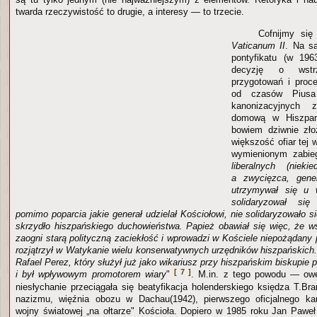
twarda rzeczywistość to drugie, a interesy — to trzecie.
Cofnijmy się
Vaticanum II
. Na s
pontyfikatu (w 196
decyzję o wstrz
przygotowań i proc
od czasów Piusa X
kanonizacyjnych 
domową w Hiszpani
bowiem dziwnie zło
większość ofiar tej 
wymienionym zabie
liberalnych (nieki
a zwycięzca, gener
utrzymywał się u 
solidaryzował si
pomimo poparcia jakie generał udzielał Kościołowi, nie solidaryzowało si
skrzydło hiszpańskiego duchowieństwa. Papież obawiał się więc, że 
zaogni starą polityczną zaciekłość i wprowadzi w Kościele niepożądany 
rozjątrzył w Watykanie wielu konserwatywnych urzędników hiszpańskich.
Rafael Perez, który służył już jako wikariusz przy hiszpańskim biskupi
[ 7 ]
i był wpływowym promotorem wiary
"
. M.in. z tego powodu — ow
niesłychanie przeciągała się beatyfikacja holenderskiego księdza T.Br
nazizmu, więźnia obozu w Dachau(1942), pierwszego oficjalnego ka
wojny światowej „na ołtarze" Kościoła. Dopiero w 1985 roku Jan Paweł 