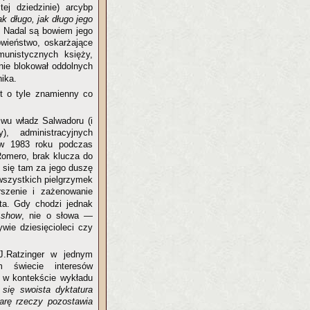
ej dziedzinie) arcybp
k długo, jak długo jego
. Nadal są bowiem jego
wieństwo, oskarżające
munistycznych księży,
nie blokował oddolnych
ika.
st o tyle znamienny co
iwu władz Salwadoru (i
), administracyjnych
e w 1983 roku podczas
.Romero, brak klucza do
c się tam za jego duszę
 wszystkich pielgrzymek
szenie i zażenowanie
ata. Gdy chodzi jednak
y
show
, nie o słowa —
ywie dziesięcioleci czy
J.Ratzinger w jednym
 świecie interesów
— w kontekście wykładu
 się swoista dyktatura
iarę rzeczy pozostawia