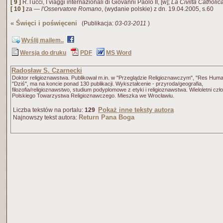
[ 9 ]
R.Tucci, I viaggi internazionali di Giovanni Paolo II, [w];
La Civilta Catholic
[ 10 ]
za —
l'Osservatore Romano
, (wydanie polskie) z dn. 19.04.2005, s.60
«
Święci i poświęceni
(Publikacja:
03-03-2011
)
Wyślij mailem..
Wersja do druku
PDF
MS Word
Radosław S. Czarnecki
Doktor religioznawstwa. Publikował m.in. w "Przeglądzie Religioznawczym", "Res Huma
"Dziś", ma na koncie ponad 130 publikacji. Wykształcenie - przyroda/geografia,
filozofia/religioznawstwo, studium podyplomowe z etyki i religioznawstwa. Wieloletni czł
Polskiego Towarzystwa Religioznawczego. Mieszka we Wrocławiu.
Pokaż inne teksty autora
Liczba tekstów na portalu:
129
Return Pana Boga
Najnowszy tekst autora: