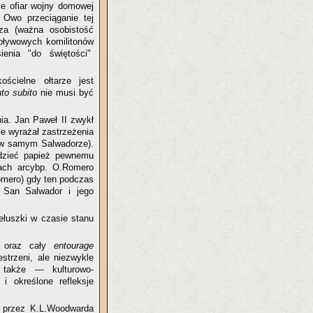
ie ofiar wojny domowej
Owo przeciąganie tej
eza (ważna osobistość
pływowych komilitonów
ienia "do świętości"
ścielne ołtarze jest
to
subito
nie musi być
ia. Jan Paweł II zwykł
ie wyrażał zastrzeżenia
ji w samym Salwadorze).
dzieć papież pewnemu
ach arcybp. O.Romero
mero) gdy ten podczas
 San Salwador i jego
ełuszki w czasie stanu
i oraz cały
entourage
strzeni, ale niezwykle
także — kulturowo-
i określone refleksje
u przez K.L.Woodwarda