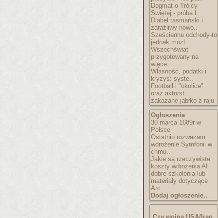
Dogmat o Trójcy
Świętej - próba l..
Diabeł tasmański i
zaraźliwy nowo..
Sześcienne odchody-to
jednak możl..
Wszechświat
przygotowany na
więce..
Własność, podatki i
kryzys: syste..
Football i "okolice"
oraz aktorst..
zakazane jabłko z raju
Ogłoszenia
:
30 marca 1689r w
Polsce
Ostatnio rozważam
wdrożenie Symfonii w
chmu..
Jakie są rzeczywiste
koszty wdrożenia AI
dobre szkolenia lub
materiały dotyczące
Arc..
Dodaj ogłoszenie..
Czy wojna USA/Iran