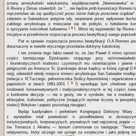
(znany amerykański watykanista, współpracownik „Neewsweeka" w t
A.Rivera y Dimas stwierdził, że "....
nie będzie prób kanonizacji Romero ta
męczeństwo da się upolitycznić przez różne frakcje przeciwne rządowi
"
zdaniem w Salwadorze potężne siły, wspierane przez wpływowe ducho
zabitego arcybiskupa o mieszanie się do polityki, o hołubienie ko
[ 8 ]
o sprzyjanie kościołowi ludowemu
. Mimo tej wypowiedzi bp Rivera 
inicjatyw w przedmiocie rozpoczęcia procesu beatyfikacji swego poprzedn
Pat w sprawie rozpoczęcia procesu beatyfikacji O.A.Romero je
dwuznaczny w świetle etycznego przesłania doktryny katolickiej.
I nie zmienia tego faktu nawet to, że Jan Paweł II mimo sprzec
części tamtejszego Episkopatu stojącego przy reżimowejwładzy
i biurokratycznych trudności czynionych mu ostentacyjnie i jawni
pielgrzymki po Ameryce Śr. (zamknięte drzwi kaplicy w której zginął O
niej), odwiedził wtedy miejsce śmierci arcybiskupa San Salwador modlą
(relacja o. R.Tucciego, pełnomocnika Stolicy Apostolskiej i organizatora
[ 9 ]
papieskich w latach 1981-2001
) wywołując tym chwilowe zgor
środowisk konserwatywnych i tradycjonalistycznych w tej części świ
o konkretne decyzje — nie o gesty, nie o symbole, nie o medialn
eklezjalne, kulturowe, polityczne (mających wymiar liczony w perspekt
stuleci) Watykan i papież pozostają nieugięci.
Będąc kardynałem i prefektem Kongregacji Doktryny Wiary 
z wywiadów miał powiedzieć o przedkładaniu w dzisiejszym
instytucjonalnych, korporacyjnych, prywatnych nad najszerzej pojęte 
św. Tomasza z Akwinu —
bonum communae
co następuje: "
Tworzy
relatywizmu, który niczego nie uznaje za ostateczne i jako jedyną m