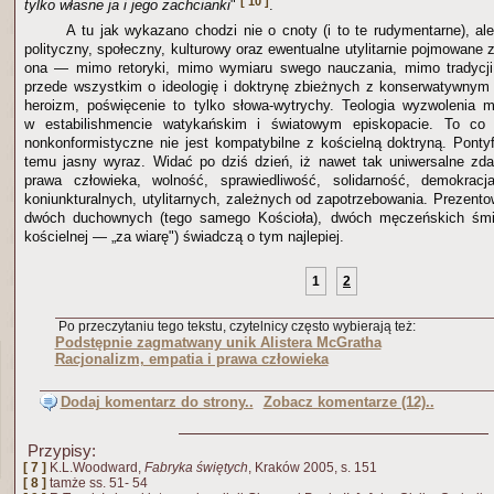
[ 10 ]
tylko własne ja i jego zachcianki
"
.
A tu jak wykazano chodzi nie o cnoty (i to te rudymentarne), al
polityczny, społeczny, kulturowy oraz ewentualne utylitarnie pojmowane zy
ona — mimo retoryki, mimo wymiaru swego nauczania, mimo tradycj
przede wszystkim o ideologię i doktrynę zbieżnych z konserwatywny
heroizm, poświęcenie to tylko słowa-wytrychy. Teologia wyzwolenia 
w estabilishmencie watykańskim i światowym episkopacie. To co 
nonkonformistyczne nie jest kompatybilne z kościelną doktryną. Pontyf
temu jasny wyraz. Widać po dziś dzień, iż nawet tak uniwersalne zda
prawa człowieka, wolność, sprawiedliwość, solidarność, demokrac
koniunkturalnych, utylitarnych, zależnych od zapotrzebowania. Prezento
dwóch duchownych (tego samego Kościoła), dwóch męczeńskich śmie
kościelnej — „za wiarę") świadczą o tym najlepiej.
1
2
Po przeczytaniu tego tekstu, czytelnicy często wybierają też:
Podstępnie zagmatwany unik Alistera McGratha
Racjonalizm, empatia i prawa człowieka
Dodaj komentarz do strony..
Zobacz komentarze (12)..
Przypisy:
[ 7 ]
K.L.Woodward,
Fabryka świętych
, Kraków 2005, s. 151
[ 8 ]
tamże ss. 51- 54