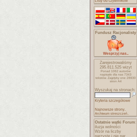
Listy od czytelników
Fundusz Racjonalisty
Wesprzyj nas..
Zarejestrowaliśmy
295.811.525
wizyt
Ponad 1062 autorów
napisało
dla nas 7343
tekstów.
Zajęłyby one 28930
stron A4
Wyszukaj na stronach:
Kryteria szczegółowe
Najnowsze strony..
Archiwum streszczeń..
Ostatnie wątki Forum
:
iluzja wolności
Wzór na liczby
parzyste i nie par..